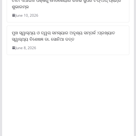
ଟାଟା ଏଆଇଜି ପକ୍ଷରୁ ମେଡିକେୟାର ରିଜର୍ଭ ସୁପର ଟପ୍‌-ଅପ୍ ପ୍ଲାନ୍‌ର
ଶୁଭାରମ୍ଭ
June 10, 2026
ମୁଖ ସ୍ୱାସ୍ଥ୍ୟ ଓ ତ୍ୱଚା ସମସ୍ୟାର ଅଦୃଶ୍ୟ ସମ୍ପର୍କ :ପ୍ରଖ୍ୟାତ
ସ୍ୱାସ୍ଥ୍ୟ ବିଶେଷଜ୍ଞ ଡା. ସୋନିଆ ଦତ୍ତ
June 8, 2026