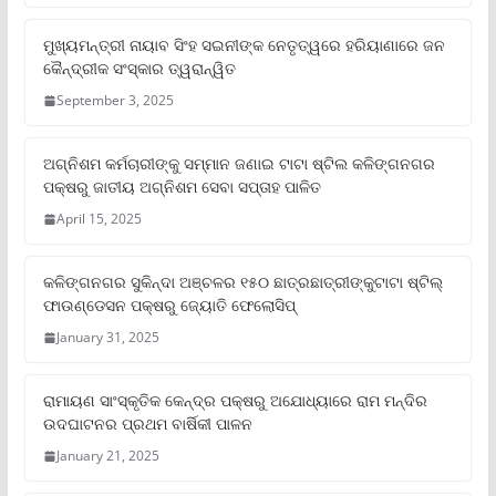
ମୁଖ୍ୟମନ୍ତ୍ରୀ ନାୟାବ ସିଂହ ସଇନୀଙ୍କ ନେତୃତ୍ୱରେ ହରିୟାଣାରେ ଜନ
କୈନ୍ଦ୍ରୀକ ସଂସ୍କାର ତ୍ୱରାନ୍ୱିତ
September 3, 2025
ଅଗ୍ନିଶମ କର୍ମଚାରୀଙ୍କୁ ସମ୍ମାନ ଜଣାଇ ଟାଟା ଷ୍ଟିଲ କଳିଙ୍ଗନଗର
ପକ୍ଷରୁ ଜାତୀୟ ଅଗ୍ନିଶମ ସେବା ସପ୍ତାହ ପାଳିତ
April 15, 2025
କଳିଙ୍ଗନଗର ସୁକିନ୍ଦା ଅଞ୍ଚଳର ୧୫୦ ଛାତ୍ରଛାତ୍ରୀଙ୍କୁଟାଟା ଷ୍ଟିଲ୍
ଫାଉଣ୍ଡେସନ ପକ୍ଷରୁ ଜ୍ୟୋତି ଫେଲୋସିପ୍‌
January 31, 2025
ରାମାୟଣ ସାଂସ୍କୃତିକ କେନ୍ଦ୍ର ପକ୍ଷରୁ ଅଯୋଧ୍ୟାରେ ରାମ ମନ୍ଦିର
ଉଦଘାଟନର ପ୍ରଥମ ବାର୍ଷିକୀ ପାଳନ
January 21, 2025