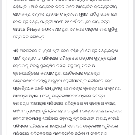
କହିଛନ୍ତି । ଆଜି ଜୟଦେବ ଭବନ ଠାରେ ଆୟୋଜିତ ରାଜ୍ୟସ୍ତରୀୟ
କାୟାକଳ୍ପ ସମ୍ମାନ ପ୍ରଦାନ ଉତ୍ସବରେ ମୁଖ୍ୟ ଅତିଥି ଭାବେ ଯୋ
ଦେଇ ସ୍ବାସ୍ଥ୍ୟ ମନ୍ତ୍ରୀ ୨୦୧୮-୧୯ ବର୍ଷ ନିମନ୍ତେ କାୟାକଳ୍ପ
ସମ୍ମାନ ନିମନ୍ତେ ଚୟନ ହୋଇଥିବା ସରକାରୀ ଡାକ୍ତର ଖାନା ଗୁଡିକୁ
ସମ୍ମାନିତ କରିଛନ୍ତି ।
ଏହି ଅବସରରେ ମନ୍ତ୍ରୀ ଶ୍ରୀ ଜେନା କହିଛନ୍ତି ଯେ ସ୍ବାସ୍ଥ୍ୟରକ୍ଷା
ପାଇଁ ସ୍ବଚ୍ଛତା ଓ ପରିସ୍କାର ପରିଚ୍ଛନତା ଅଭ୍ୟାସ ଗୁରୁତ୍ବପୂର୍ଣ୍ଣ ।
ରୋଗଠାରୁ ନିଜକୁ ସୁରକ୍ଷିତ ରଖିବା ସବୁଠାରୁ ସରଳ ଓ
ସ୍ବଳ୍ପଖର୍ଚ୍ଚରେ କରାଯାଉଥିବା ପ୍ରତିଶେଧକ ବ୍ୟବସ୍ଥା ।
ଡାକ୍ତରଖାନାମାନଙ୍କୁ ଆସୁଥିବା ରୋଗୀମାନଙ୍କ ଶରୀରରେ ରୋଗ
ପ୍ରତି୍େରାଧକ ଶକ୍ତି କମ୍ ଥିବାରୁ ସେମାନଙ୍କ କ୍ଷେତ୍ରରେ ସଂକ୍ରମଣ
ଆଶଙ୍କା ଅଧିକ । ତେଣୁ ଡାକ୍ତରଖାନାମାନଙ୍କରେ ଚିକିତ୍ସା
ବ୍ୟବସ୍ଥା ଅପେକ୍ଷା ପରିସ୍କାର ପରିଚ୍ଛନତା ବା ସ୍ବଚ୍ଛତା ବଜାୟ
ରଖିବା ବ୍ୟବସ୍ଥା ସୁନିଶ୍ଚିତ ହେବା ଜରୁରୀ । ଡାକ୍ତରଖାନାମାନଙ୍କରେ
ରୋଗସଂକ୍ରମଣକୁ ରୋକିବାର ସବୁଠାରୁ ପ୍ରଭାବଶାଳୀ ଉପାୟ ହେଉଛି
ପରିସ୍କର ପରିଚ୍ଛନତା ।ସେଥିପାଇଁ ସରକାରୀ ଡାକ୍ତରଖାନାଗୁଡିକରେ
ପରିସ୍କାର ପରିଚ୍ଛନତାକୁ ପ୍ରୋତ୍ସାହିତ କରିବା ଓ ସଂକ୍ରମଣ