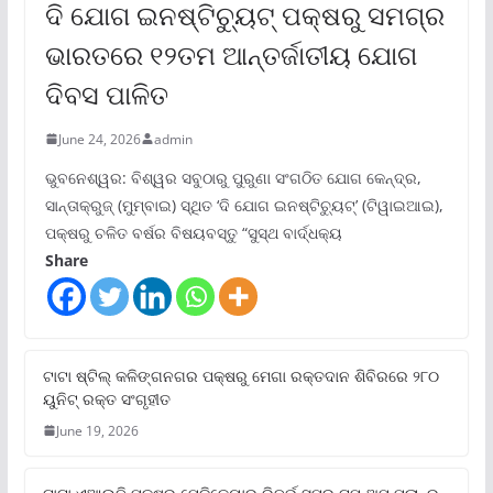
ଦି ଯୋଗ ଇନଷ୍ଟିଚ୍ୟୁଟ୍ ପକ୍ଷରୁ ସମଗ୍ର
ଭାରତରେ ୧୨ତମ ଆନ୍ତର୍ଜାତୀୟ ଯୋଗ
ଦିବସ ପାଳିତ
June 24, 2026
admin
ଭୁବନେଶ୍ୱର: ବିଶ୍ୱର ସବୁଠାରୁ ପୁରୁଣା ସଂଗଠିତ ଯୋଗ କେନ୍ଦ୍ର,
ସାନ୍ତାକ୍ରୁଜ୍ (ମୁମ୍ବାଇ) ସ୍ଥିତ ‘ଦି ଯୋଗ ଇନଷ୍ଟିଚ୍ୟୁଟ୍‌’ (ଟିୱାଇଆଇ),
ପକ୍ଷରୁ ଚଳିତ ବର୍ଷର ବିଷୟବସ୍ତୁ “ସୁସ୍ଥ ବାର୍ଦ୍ଧକ୍ୟ
Share
ଟାଟା ଷ୍ଟିଲ୍‌ କଳିଙ୍ଗନଗର ପକ୍ଷରୁ ମେଗା ରକ୍ତଦାନ ଶିବିରରେ ୨୮୦
ୟୁନିଟ୍‌ ରକ୍ତ ସଂଗୃହୀତ
June 19, 2026