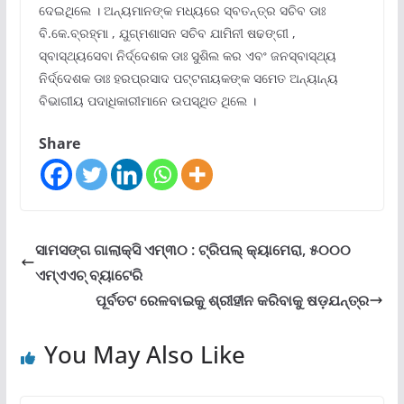
ଦେଇଥିଲେ । ଅନ୍ୟମାନଙ୍କ ମଧ୍ୟରେ ସ୍ବତନ୍ତ୍ର ସଚିବ ଡାଃ
ବି.କେ.ବ୍ରହ୍ମା , ଯୁଗ୍ମଶାସନ ସଚିବ ଯାମିନୀ ଷଢଙ୍ଗୀ ,
ସ୍ବାସ୍ଥ୍ୟସେବା ନିର୍ଦ୍ଦେଶକ ଡାଃ ସୁଶିଲ କର ଏବଂ ଜନସ୍ବାସ୍ଥ୍ୟ
ନିର୍ଦ୍ଦେଶକ ଡାଃ ହରପ୍ରସାଦ ପଟ୍ଟନାୟକଙ୍କ ସମେତ ଅନ୍ୟାନ୍ୟ
ବିଭାଗୀୟ ପଦାଧିକାରୀମାନେ ଉପସ୍ଥିତ ଥିଲେ ।
Share
ସାମସଙ୍ଗ ଗାଲାକ୍ସି ଏମ୍୩୦ : ଟ୍ରିପଲ୍ କ୍ୟାମେରା, ୫୦୦୦
ଏମ୍ଏଏଚ୍ ବ୍ୟାଟେରି
ପୂର୍ବତଟ ରେଳବାଇକୁ ଶ୍ରୀହୀନ କରିବାକୁ ଷଡ଼ଯନ୍ତ୍ର
You May Also Like