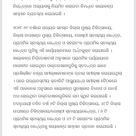
ନିୟନ୍ତ୍ରଣ ଅଭ୍ୟାସକୁ ନିୟମିତ କରାଇବା ନିମନ୍ତେ କାୟାକଳ୍ପ
ସମ୍ମାନ ବ୍ୟବସ୍ଥା କରାଯାଇଛି ।
୨୦୧୮-୧୯ ବର୍ଷରେ ରାଜ୍ୟର ସମସ୍ତ ଜିଲ୍ଲା ମୁଖ୍ୟ ଚିକିତ୍ସାଳୟ,
ଜିଲ୍ଲା ଉପଖଣ୍ଡ ମୁଖ୍ୟ ଚିକିତ୍ସାଳୟ, ଗୋଷ୍ଠୀ ସ୍ବାସ୍ଥ୍ୟ କେନ୍ଦ୍ର,
ପ୍ରାଥମିକ ସ୍ବାସ୍ଥ୍ୟ କେନ୍ଦ୍ର ଓ ସହରାଚଂଳ ପ୍ରାଥମିକ ସ୍ବାସ୍ଥ୍ୟ
କେନ୍ଦ୍ର ଗୁଡିକୁ ଏହି କାର୍ଯ୍ୟକ୍ରମରେ ଅର୍ନ୍ତଭୁକ୍ତ କରାଯାଇଛି ।
କାୟାକଳ୍ପ ନିର୍ଦ୍ଦେଶାବଳୀ ଅନୁସାରେ ପ୍ରାଥମିକ ପର୍ଯ୍ୟାୟରେ
ମନୋନୀତ ହୋଇଥିବା ଡାକ୍ତରଖାନାଗୁଡିକୁ ସ୍ବତନ୍ତ୍ର ଭାବେ
ପ୍ରଶିକ୍ଷିତ ବାହ୍ୟ ସମୀକ୍ଷକମାନଙ୍କ ଦ୍ବାରା ସମୀକ୍ଷା କରାଯାଇଥିଲା
। ପରେ ରାଜ୍ୟରସ୍ତୀୟ କ୍ବାଲିଟି ଆସ୍ୟୁରାନ୍ସ ସମୀକ୍ଷା ବୈଠକରେ
ଏହି ଆକଳନକ ଅନୁସାରେ କାୟାକଳ୍ପ ପୁରଷ୍କାର ବିଜେତା ଓ ରନର୍ସ
ଅପ ହୋଇଥିବା ଡାକ୍ତରଖାନାଗୁଡିକର ନାମ ସ୍ଥିର କରାଯାଇଛି ।
ତଦନୁଯାୟୀ ଚଳିତ ବର୍ଷ ୬ଟି ଜିଲ୍ଲା ମୁଖ୍ୟ ଚିକିତ୍ସାଳୟ, ୪୮ଟି ଜିଲ୍ଲା
ଉପଖଣ୍ଡ ଚିକିତ୍ସାଳୟ/ଗୋଷ୍ଠୀ ସ୍ବାସ୍ଥ୍ୟକେନ୍ଦ୍ର, ୮୬ ଟି
ପ୍ରାଥମିକ ସ୍ବାସ୍ଥ୍ୟ କେନ୍ଦ୍ର ଓ ୪୨ ଟି ସହରାଚଂଳ ପ୍ରାଥମିକ
ସ୍ବାସ୍ଥ୍ୟ କେନ୍ଦ୍ରକୁ କାୟାକଳ୍ପ ସମ୍ମାନ ପ୍ରଦାନ କରାଯାଇଛି ।