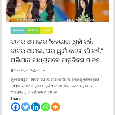
BUSINESS
HEALTH
LATEST
ଡାବର ଆମଲାର “କେୟାର୍ ୱାହାଁ ଜହାଁ
ଡାବର ଆମଲା, ଘର୍ ୱାହାଁ ମେରୀ ମାଁ ଜହାଁ”
ଅଭିଯାନ ମାଧ୍ୟମରେ ମାତୃଦିବସ ପାଳନ
May 13, 2026
admin
ଭୁବନେଶ୍ୱର: ଡାବର ଆମଲା ହେୟାର ଅଏଲ୍ ପକ୍ଷରୁ ଲୋକପ୍ରିୟ
ଗାୟିକା ଯୁଗଳ ଅନ୍ତରା ନନ୍ଦୀ ଏବଂ ଅଙ୍କିତା ନନ୍ଦୀଙ୍କୁ ନେଇ
“କେୟାର୍ ୱାହାଁ ଜହାଁ ଡାବର ଆମଲା,
Share