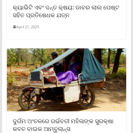
କ୍ୟାଭିଟି ଏବଂ ଦନ୍ତ କ୍ଷୟ: ଡାବର ଲାଲ ପେଷ୍ଟ
ସହିତ ପ୍ରତିଷେଧକ ଯତ୍ନ
April 21, 2025
ଦୁର୍ଗମ ଅଂଚଳରେ ଗର୍ଭବତୀ ମହିଳାଙ୍କ ସୁରକ୍ଷା
କବଚ ବାଇକ ଆମ୍ବୁଲାନ୍ସ