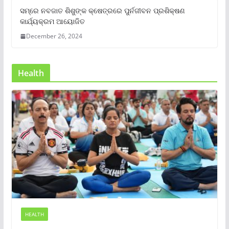
ସମ୍‌ରେ ନବଜାତ ଶିଶୁଙ୍କ କ୍ଷେତ୍ରରେ ପୁର୍ନଜୀବନ ପ୍ରଶିକ୍ଷଣ
କାର୍ଯ୍ୟକ୍ରମ ଆୟୋଜିତ
December 26, 2024
Health
HEALTH