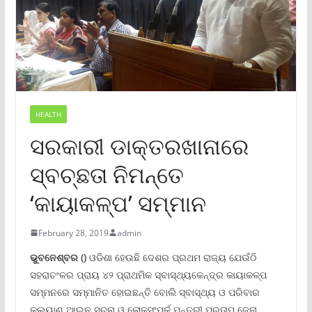
HEALTH
ସରକାରୀ ଡାକ୍ତରଖାନାରେ
ସ୍ବଚ୍ଛତା ନିମନ୍ତେ
‘କାୟାକଳ୍ପ’ ସମ୍ମାନ
February 28, 2019
admin
ଭୁବନେ
ଶ୍ବର
()
ଓଡିଶା ହେଉଛି ଦେଶର ପ୍ରଥମ ରାଜ୍ୟ ଯେଉଁଠି
ସହରାଚଂଳର ପ୍ରାୟ ୪୨ ପ୍ରାଥମିକ ସ୍ବାସ୍ଥ୍ୟକେନ୍ଦ୍ର କାୟାକଳ୍ପ
ସମ୍ମନରେ ସମ୍ମାନିତ ହୋଇଛନ୍ତି ବୋଲି ସ୍ବାସ୍ଥ୍ୟ ଓ ପରିବାର
କଲ୍ୟାଣ,ଆଇନ,ସୂଚନା ଓ ଲୋକସଂପର୍କ ମନ୍ତ୍ରୀ ପ୍ରତାପ ଜେନା