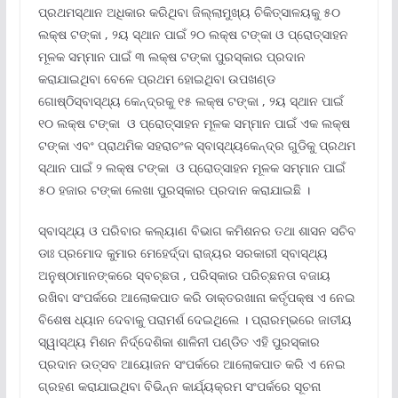
ପ୍ରଥମସ୍ଥାନ ଅଧିକାର କରିଥିବା ଜିଲ୍ଲାମୁଖ୍ୟ ଚିକିତ୍ସାଳୟକୁ ୫୦
ଲକ୍ଷ ଟଙ୍କା , ୨ୟ ସ୍ଥାନ ପାଇଁ ୨୦ ଲକ୍ଷ ଟଙ୍କା ଓ ପ୍ରୋତ୍ସାହନ
ମୂଳକ ସମ୍ମାନ ପାଇଁ ୩ ଲକ୍ଷ ଟଙ୍କା ପୁରସ୍କାର ପ୍ରଦାନ
କରାଯାଇଥିବା ବେଳେ ପ୍ରଥମ ହୋଇଥିବା ଉପଖଣ୍ଡ
ଗୋଷ୍ଠିସ୍ବାସ୍ଥ୍ୟ କେନ୍ଦ୍ରକୁ ୧୫ ଲକ୍ଷ ଟଙ୍କା , ୨ୟ ସ୍ଥାନ ପାଇଁ
୧୦ ଲକ୍ଷ ଟଙ୍କା ଓ ପ୍ରୋତ୍ସାହନ ମୂଳକ ସମ୍ମାନ ପାଇଁ ଏକ ଲକ୍ଷ
ଟଙ୍କା ଏବଂ ପ୍ରାଥମିକ ସହରାଚଂଳ ସ୍ବାସ୍ଥ୍ୟକେନ୍ଦ୍ର ଗୁଡିକୁ ପ୍ରଥମ
ସ୍ଥାନ ପାଇଁ ୨ ଲକ୍ଷ ଟଙ୍କା ଓ ପ୍ରୋତ୍ସାହନ ମୂଳକ ସମ୍ମାନ ପାଇଁ
୫୦ ହଜାର ଟଙ୍କା ଲେଖା ପୁରସ୍କାର ପ୍ରଦାନ କରାଯାଇଛି ।
ସ୍ବାସ୍ଥ୍ୟ ଓ ପରିବାର କଲ୍ୟାଣ ବିଭାଗ କମିଶନର ତଥା ଶାସନ ସଚିବ
ଡାଃ ପ୍ରମୋଦ କୁମାର ମେହେର୍ଦ୍ଦା ରାଜ୍ୟର ସରକାରୀ ସ୍ବାସ୍ଥ୍ୟ
ଅନୁଷ୍ଠାମାନଙ୍କରେ ସ୍ବଚ୍ଛତା , ପରିସ୍କାର ପରିଚ୍ଛନତା ବଜାୟ
ରଖିବା ସଂପର୍କରେ ଆଲୋକପାତ କରି ଡାକ୍ତରଖାନା କର୍ତୃପକ୍ଷ ଏ ନେଇ
ବିଶେଷ ଧ୍ୟାନ ଦେବାକୁ ପରାମର୍ଶ ଦେଇଥିଲେ । ପ୍ରାରମ୍ଭରେ ଜାତୀୟ
ସ୍ୱାସ୍ଥ୍ୟ ମିଶନ ନିର୍ଦ୍ଦେଶିକା ଶାଳିନୀ ପଣ୍ଡିତ ଏହି ପୁରସ୍କାର
ପ୍ରଦାନ ଉତ୍ସବ ଆୟୋଜନ ସଂପର୍କରେ ଆଲୋକପାତ କରି ଏ ନେଇ
ଗ୍ରହଣ କରାଯାଇଥିବା ବିଭିନ୍ନ କାର୍ଯ୍ୟକ୍ରମ ସଂପର୍କରେ ସୂଚନା