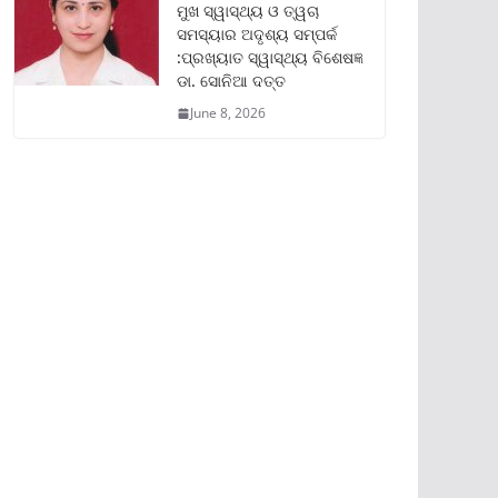
ମୁଖ ସ୍ୱାସ୍ଥ୍ୟ ଓ ତ୍ୱଚା
ସମସ୍ୟାର ଅଦୃଶ୍ୟ ସମ୍ପର୍କ
:ପ୍ରଖ୍ୟାତ ସ୍ୱାସ୍ଥ୍ୟ ବିଶେଷଜ୍ଞ
ଡା. ସୋନିଆ ଦତ୍ତ
June 8, 2026