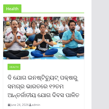
Health
HEALTH
ଦି ଯୋଗ ଇନଷ୍ଟିଚ୍ୟୁଟ୍ ପକ୍ଷରୁ
ସମଗ୍ର ଭାରତରେ ୧୨ତମ
ଆନ୍ତର୍ଜାତୀୟ ଯୋଗ ଦିବସ ପାଳିତ
June 24, 2026
admin