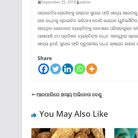
September 25, 2019
admin
ଡାଇବେଟିସ ରୋଗୀଙ୍କୁ ଡାକ୍ତର ସୁଗାର ଫ୍ରି ଖାଦ୍ୟ ଖାଇବାକୁ
ତାହା ଦାନ୍ତକୁ ପ୍ରଭାବିତ କରିଥାଏ ବୋଲି ଲଣ୍ଡନ ୟୁନିଭର୍ସିଟି
ଖାଉଥିବା କେତେଜଣ ବ୍ୟକ୍ତିଙ୍କୁ ଗବେଷଣା ପରିସରଭୁକ୍ତ କର
ପାଖାପାଖି ୪୦ ପ୍ରତିଶତ ବ୍ୟକ୍ତିଙ୍କ ଦାନ୍ତ ଏହାଦ୍ୱାରା ପ୍
ଖାଦ୍ୟ ନୁହେଁ, ସୁଗାର ଫ୍ରି ମୃଦୁପାନୀୟ ଦାନ୍ତ କ୍ଷୟର କାରଣ 
Share
ଆରପାରିରେ ହାସ୍ୟ ଅଭିନେତା ବେଣୁ
You May Also Like