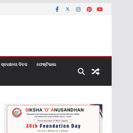
ସ୍ବାଧୀନତା ଦିବସ
ଫେଷ୍ଟିଭାଲ