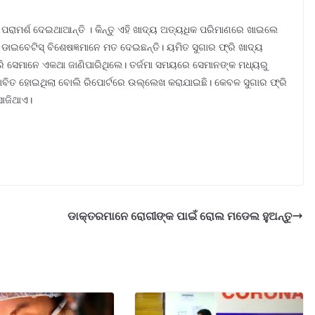
 ପରାମର୍ଶ ଦେଇଥାଆନ୍ତି । କିନ୍ତୁ ଏହି ଖାଦ୍ୟ ଅତ୍ୟଧିକ ପରିମାଣରେ ଖାଇଲେ
ର ଡାଇବେଟିସ୍ ବିଶେଷଜ୍ଞମାନେ ମତ ଦେଇଛନ୍ତି। ୟମିତ ସୁଗାର ଫ୍ରି ଖାଦ୍ୟ
ି ସେମାନେ ଏକଥା ଜାଣିପାରିଥିଲେ। ତର୍ଜମା ସମୟରେ ସେମାନଙ୍କ ମଧ୍ୟରୁ
ରଭାବିତ ହୋଇଥିଲା ବୋଲି ରିପୋର୍ଟରେ ଉଲ୍ଲେଖ କରାଯାଇଛି। କେବଳ ସୁଗାର ଫ୍ରି
ସାଜିଥାଏ।
ଡାକ୍ତରମାନେ ରୋଗୀଙ୍କ ପାଇଁ ରୋଲ ମଡେଲ ହୁଅନ୍ତୁ