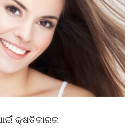
 ପାଇଁ କ୍ଷତିକାରକ