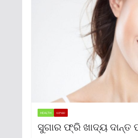
HEALTH
ଫେଶନ
ସୁଗାର ଫ୍ରି ଖାଦ୍ୟ ଦାନ୍ତ