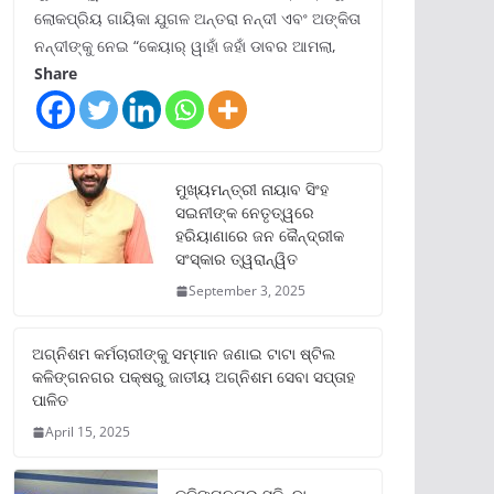
ଲୋକପ୍ରିୟ ଗାୟିକା ଯୁଗଳ ଅନ୍ତରା ନନ୍ଦୀ ଏବଂ ଅଙ୍କିତା
ନନ୍ଦୀଙ୍କୁ ନେଇ “କେୟାର୍ ୱାହାଁ ଜହାଁ ଡାବର ଆମଲା,
Share
ମୁଖ୍ୟମନ୍ତ୍ରୀ ନାୟାବ ସିଂହ
ସଇନୀଙ୍କ ନେତୃତ୍ୱରେ
ହରିୟାଣାରେ ଜନ କୈନ୍ଦ୍ରୀକ
ସଂସ୍କାର ତ୍ୱରାନ୍ୱିତ
September 3, 2025
ଅଗ୍ନିଶମ କର୍ମଚାରୀଙ୍କୁ ସମ୍ମାନ ଜଣାଇ ଟାଟା ଷ୍ଟିଲ
କଳିଙ୍ଗନଗର ପକ୍ଷରୁ ଜାତୀୟ ଅଗ୍ନିଶମ ସେବା ସପ୍ତାହ
ପାଳିତ
April 15, 2025