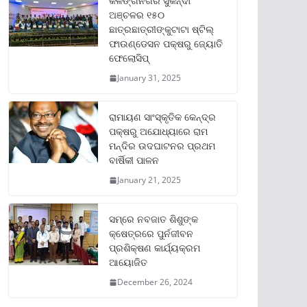
କଳିଙ୍ଗନଗର ସୁକିନ୍ଦା
ଅଞ୍ଚଳର ୧୫୦
ଛାତ୍ରଛାତ୍ରୀଙ୍କୁଟାଟା ଷ୍ଟିଲ୍
ଫାଉଣ୍ଡେସନ ପକ୍ଷରୁ ଜ୍ୟୋତି
ଫେଲୋସିପ୍‌
January 31, 2025
ରାମାୟଣ ସାଂସ୍କୃତିକ କେନ୍ଦ୍ର
ପକ୍ଷରୁ ଅଯୋଧ୍ୟାରେ ରାମ
ମନ୍ଦିର ଉଦଘାଟନର ପ୍ରଥମ
ବାର୍ଷିକୀ ପାଳନ
January 21, 2025
ସମ୍‌ରେ ନବଜାତ ଶିଶୁଙ୍କ
କ୍ଷେତ୍ରରେ ପୁର୍ନଜୀବନ
ପ୍ରଶିକ୍ଷଣ କାର୍ଯ୍ୟକ୍ରମ
ଆୟୋଜିତ
December 26, 2024