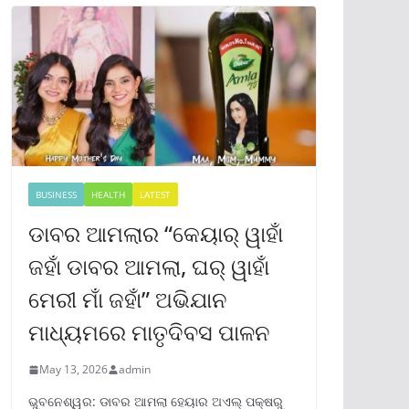
BUSINESS
HEALTH
LATEST
ଡାବର ଆମଲାର “କେୟାର୍ ୱାହାଁ
ଜହାଁ ଡାବର ଆମଲା, ଘର୍ ୱାହାଁ
ମେରୀ ମାଁ ଜହାଁ” ଅଭିଯାନ
ମାଧ୍ୟମରେ ମାତୃଦିବସ ପାଳନ
May 13, 2026
admin
ଭୁବନେଶ୍ୱର: ଡାବର ଆମଲା ହେୟାର ଅଏଲ୍ ପକ୍ଷରୁ