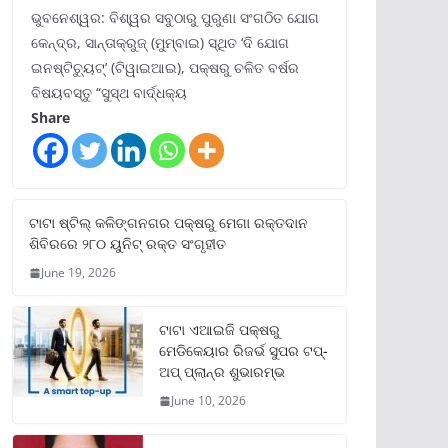
ଭୁବନେଶ୍ୱର: ବିଶ୍ୱର ସବୁଠାରୁ ପୁରୁଣା ସଂଗଠିତ ଯୋଗ
କେନ୍ଦ୍ର, ସାନ୍ତାକ୍ରୁଜ୍ (ମୁମ୍ବାଇ) ସ୍ଥିତ ‘ଦି ଯୋଗ
ଇନଷ୍ଟିଚ୍ୟୁଟ୍‌’ (ଟିୱାଇଆଇ), ପକ୍ଷରୁ ଚଳିତ ବର୍ଷର
ବିଷୟବସ୍ତୁ “ସୁସ୍ଥ ବାର୍ଦ୍ଧକ୍ୟ
Share
ଟାଟା ଷ୍ଟିଲ୍‌ କଳିଙ୍ଗନଗର ପକ୍ଷରୁ ମେଗା ରକ୍ତଦାନ
ଶିବିରରେ ୨୮୦ ୟୁନିଟ୍‌ ରକ୍ତ ସଂଗୃହୀତ
June 19, 2026
ଟାଟା ଏଆଇଜି ପକ୍ଷରୁ
ମେଡିକେୟାର ରିଜର୍ଭ ସୁପର ଟପ୍‌-
ଅପ୍ ପ୍ଲାନ୍‌ର ଶୁଭାରମ୍ଭ
June 10, 2026