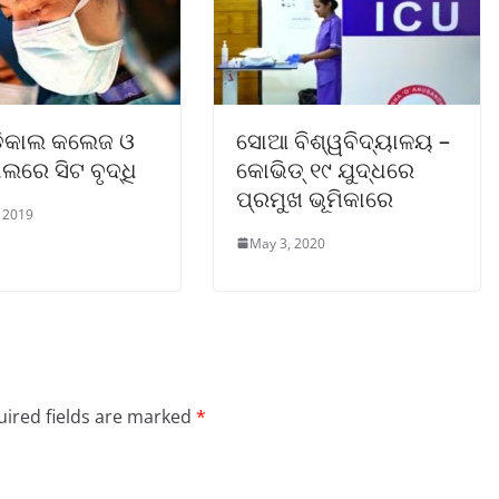
ିକାଲ କଲେଜ ଓ
ସୋଆ ବିଶ୍ୱବିଦ୍ୟାଳୟ –
ାଲରେ ସିଟ ବୃଦ୍ଧି
କୋଭିଡ୍‌ ୧୯ ଯୁଦ୍ଧରେ
ପ୍ରମୁଖ ଭୂମିକାରେ
, 2019
May 3, 2020
ired fields are marked
*