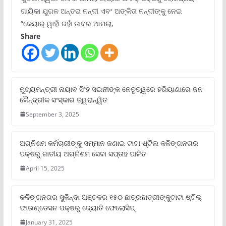
ଗାୟିକା ଯୁଗଳ ଅନ୍ତରା ନନ୍ଦୀ ଏବଂ ଅଙ୍କିତା ନନ୍ଦୀଙ୍କୁ ନେଇ
“କେୟାର୍ ୱାହାଁ ଜହାଁ ଡାବର ଆମଲା,
Share
ମୁଖ୍ୟମନ୍ତ୍ରୀ ନାୟାବ ସିଂହ ସଇନୀଙ୍କ ନେତୃତ୍ୱରେ ହରିୟାଣାରେ ଜନ
କୈନ୍ଦ୍ରୀକ ସଂସ୍କାର ତ୍ୱରାନ୍ୱିତ
September 3, 2025
ଅଗ୍ନିଶମ କର୍ମଚାରୀଙ୍କୁ ସମ୍ମାନ ଜଣାଇ ଟାଟା ଷ୍ଟିଲ କଳିଙ୍ଗନଗର
ପକ୍ଷରୁ ଜାତୀୟ ଅଗ୍ନିଶମ ସେବା ସପ୍ତାହ ପାଳିତ
April 15, 2025
କଳିଙ୍ଗନଗର ସୁକିନ୍ଦା ଅଞ୍ଚଳର ୧୫୦ ଛାତ୍ରଛାତ୍ରୀଙ୍କୁଟାଟା ଷ୍ଟିଲ୍
ଫାଉଣ୍ଡେସନ ପକ୍ଷରୁ ଜ୍ୟୋତି ଫେଲୋସିପ୍‌
January 31, 2025