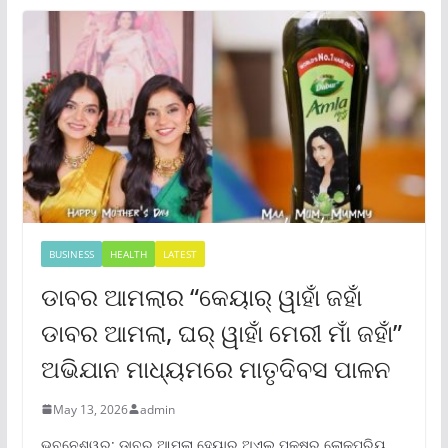
BUSINESS
HEALTH
LATEST
ଡାବର ଆମଲାର “କେୟାର୍ ୱାହାଁ ଜହାଁ
ଡାବର ଆମଲା, ଘର୍ ୱାହାଁ ମେରୀ ମାଁ ଜହାଁ”
ଅଭିଯାନ ମାଧ୍ୟମରେ ମାତୃଦିବସ ପାଳନ
May 13, 2026
admin
ଭୁବନେଶ୍ୱର: ଡାବର ଆମଲା ହେୟାର ଅଏଲ୍ ପକ୍ଷରୁ ଲୋକପ୍ରିୟ