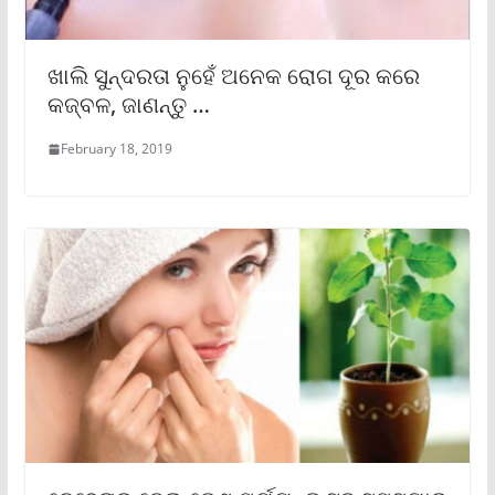
ଖାଲି ସୁନ୍ଦରତା ନୁହେଁ ଅନେକ ରୋଗ ଦୂର କରେ
କଜ୍ବଳ, ଜାଣନ୍ତୁ …
February 18, 2019