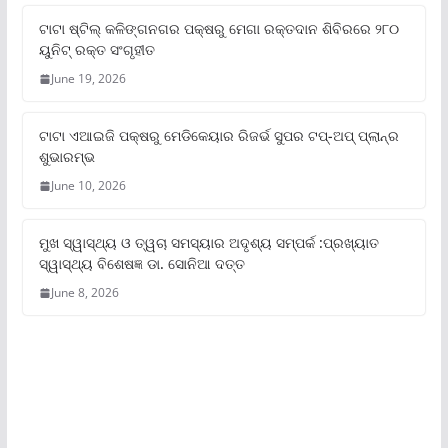
ଟାଟା ଷ୍ଟିଲ୍‌ କଳିଙ୍ଗନଗର ପକ୍ଷରୁ ମେଗା ରକ୍ତଦାନ ଶିବିରରେ ୨୮୦
ୟୁନିଟ୍‌ ରକ୍ତ ସଂଗୃହୀତ
June 19, 2026
ଟାଟା ଏଆଇଜି ପକ୍ଷରୁ ମେଡିକେୟାର ରିଜର୍ଭ ସୁପର ଟପ୍‌-ଅପ୍ ପ୍ଲାନ୍‌ର
ଶୁଭାରମ୍ଭ
June 10, 2026
ମୁଖ ସ୍ୱାସ୍ଥ୍ୟ ଓ ତ୍ୱଚା ସମସ୍ୟାର ଅଦୃଶ୍ୟ ସମ୍ପର୍କ :ପ୍ରଖ୍ୟାତ
ସ୍ୱାସ୍ଥ୍ୟ ବିଶେଷଜ୍ଞ ଡା. ସୋନିଆ ଦତ୍ତ
June 8, 2026