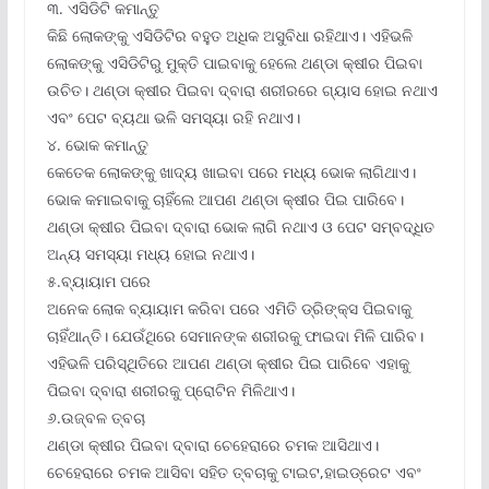
୩. ଏସିଡିଟି କମାନ୍ତୁ
କିଛି ଲୋକଙ୍କୁ ଏସିଡିଟିର ବହୁତ ଅଧିକ ଅସୁବିଧା ରହିଥାଏ। ଏହିଭଳି
ଲୋକଙ୍କୁ ଏସିଡିଟିରୁ ମୁକ୍ତି ପାଇବାକୁ ହେଲେ ଥଣ୍ଡା କ୍ଷୀର ପିଇବା
ଉଚିତ। ଥଣ୍ଡା କ୍ଷୀର ପିଇବା ଦ୍ବାରା ଶରୀରରେ ଗ୍ୟାସ ହୋଇ ନଥାଏ
ଏବଂ ପେଟ ବ୍ୟଥା ଭଳି ସମସ୍ୟା ରହି ନଥାଏ।
୪. ଭୋକ କମାନ୍ତୁ
କେତେକ ଲୋକଙ୍କୁ ଖାଦ୍ୟ ଖାଇବା ପରେ ମଧ୍ୟ ଭୋକ ଲାଗିଥାଏ।
ଭୋକ କମାଇବାକୁ ଚାହିଁଲେ ଆପଣ ଥଣ୍ଡା କ୍ଷୀର ପିଇ ପାରିବେ।
ଥଣ୍ଡା କ୍ଷୀର ପିଇବା ଦ୍ବାରା ଭୋକ ଲାଗି ନଥାଏ ଓ ପେଟ ସମ୍ବଦ୍ଧିତ
ଅନ୍ୟ ସମସ୍ୟା ମଧ୍ୟ ହୋଇ ନଥାଏ।
୫.ବ୍ୟାୟାମ ପରେ
ଅନେକ ଲୋକ ବ୍ୟାୟାମ କରିବା ପରେ ଏମିତି ଡ୍ରିଙ୍କ୍ସ ପିଇବାକୁ
ଚାହିଁଥାନ୍ତି। ଯେଉଁଥିରେ ସେମାନଙ୍କ ଶରୀରକୁ ଫାଇଦା ମିଳି ପାରିବ।
ଏହିଭଳି ପରିସ୍ଥିତିରେ ଆପଣ ଥଣ୍ଡା କ୍ଷୀର ପିଇ ପାରିବେ ଏହାକୁ
ପିଇବା ଦ୍ବାରା ଶରୀରକୁ ପ୍ରୋଟିନ ମିଳିଥାଏ।
୬.ଉଜ୍ବଳ ତ୍ବଚା
ଥଣ୍ଡା କ୍ଷୀର ପିଇବା ଦ୍ବାରା ଚେହେରାରେ ଚମକ ଆସିଥାଏ।
ଚେହେରାରେ ଚମକ ଆସିବା ସହିତ ତ୍ବଚାକୁ ଟାଇଟ,ହାଇଡ୍ରେଟ ଏବଂ