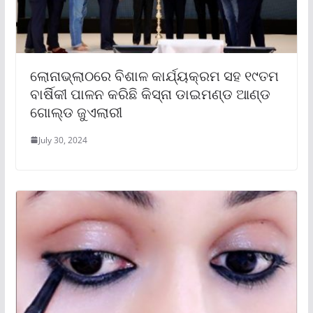
ଲୋନାଭ୍ଲାଠରେ ବିଶାଳ କାର୍ଯ୍ୟକ୍ରମ ସହ ୧୯ତମ
ବାର୍ଷିକୀ ପାଳନ କରିଛି କିସ୍ନା ଡାଇମଣ୍ଡ ଆଣ୍ଡ
ଗୋଲ୍ଡ ଜୁଏଲାରୀ
July 30, 2024