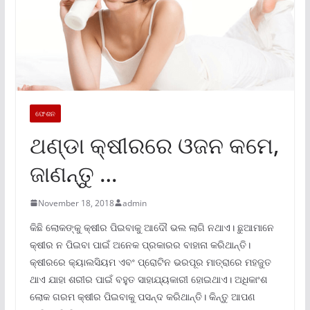
ଫେଶନ
ଥଣ୍ଡା କ୍ଷୀରରେ ଓଜନ କମେ,
ଜାଣନ୍ତୁ …
November 18, 2018
admin
କିଛି ଲୋକଙ୍କୁ କ୍ଷୀର ପିଇବାକୁ ଆଦୌ ଭଲ ଲାଗି ନଥାଏ। ଛୁଆମାନେ
କ୍ଷୀର ନ ପିଇବା ପାଇଁ ଅନେକ ପ୍ରକାରର ବାହାନା କରିଥାନ୍ତି।
କ୍ଷୀରରେ କ୍ୟାଲସିୟମ ଏବଂ ପ୍ରୋଟିନ ଭରପୂର ମାତ୍ରାରେ ମହଜୁତ
ଥାଏ ଯାହା ଶରୀର ପାଇଁ ବହୁତ ସାହାଯ୍ୟକାରୀ ହୋଇଥାଏ। ଅଧିକାଂଶ
ଲୋକ ଗରମ କ୍ଷୀର ପିଇବାକୁ ପସନ୍ଦ କରିଥାନ୍ତି। କିନ୍ତୁ ଆପଣ