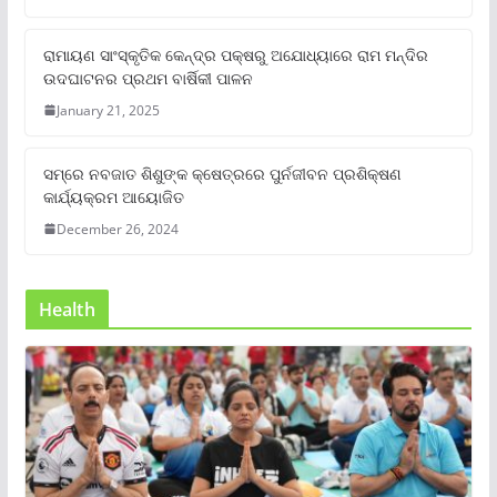
ରାମାୟଣ ସାଂସ୍କୃତିକ କେନ୍ଦ୍ର ପକ୍ଷରୁ ଅଯୋଧ୍ୟାରେ ରାମ ମନ୍ଦିର
ଉଦଘାଟନର ପ୍ରଥମ ବାର୍ଷିକୀ ପାଳନ
January 21, 2025
ସମ୍‌ରେ ନବଜାତ ଶିଶୁଙ୍କ କ୍ଷେତ୍ରରେ ପୁର୍ନଜୀବନ ପ୍ରଶିକ୍ଷଣ
କାର୍ଯ୍ୟକ୍ରମ ଆୟୋଜିତ
December 26, 2024
Health