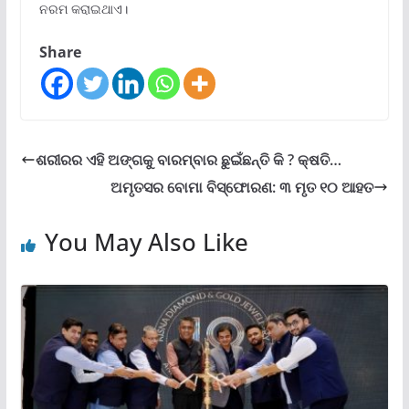
ନରମ କରାଇଥାଏ।
Share
ଶରୀରର ଏହି ଅଙ୍ଗକୁ ବାରମ୍ବାର ଛୁଇଁଛନ୍ତି କି ? କ୍ଷତି…
ଅମୃତସର ବୋମା ବିସ୍ଫୋରଣ: ୩ ମୃତ ୧୦ ଆହତ
You May Also Like