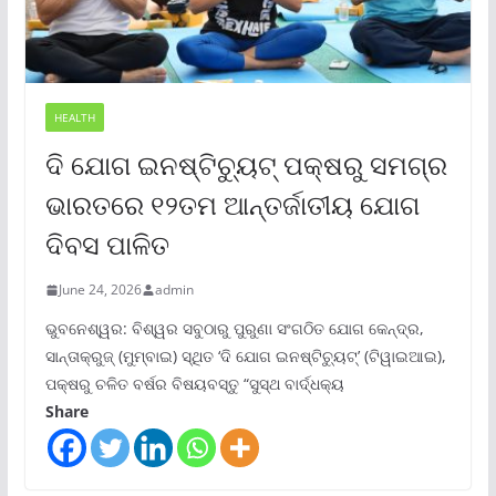
HEALTH
ଦି ଯୋଗ ଇନଷ୍ଟିଚ୍ୟୁଟ୍ ପକ୍ଷରୁ ସମଗ୍ର
ଭାରତରେ ୧୨ତମ ଆନ୍ତର୍ଜାତୀୟ ଯୋଗ
ଦିବସ ପାଳିତ
June 24, 2026
admin
ଭୁବନେଶ୍ୱର: ବିଶ୍ୱର ସବୁଠାରୁ ପୁରୁଣା ସଂଗଠିତ ଯୋଗ କେନ୍ଦ୍ର,
ସାନ୍ତାକ୍ରୁଜ୍ (ମୁମ୍ବାଇ) ସ୍ଥିତ ‘ଦି ଯୋଗ ଇନଷ୍ଟିଚ୍ୟୁଟ୍‌’ (ଟିୱାଇଆଇ),
ପକ୍ଷରୁ ଚଳିତ ବର୍ଷର ବିଷୟବସ୍ତୁ “ସୁସ୍ଥ ବାର୍ଦ୍ଧକ୍ୟ
Share