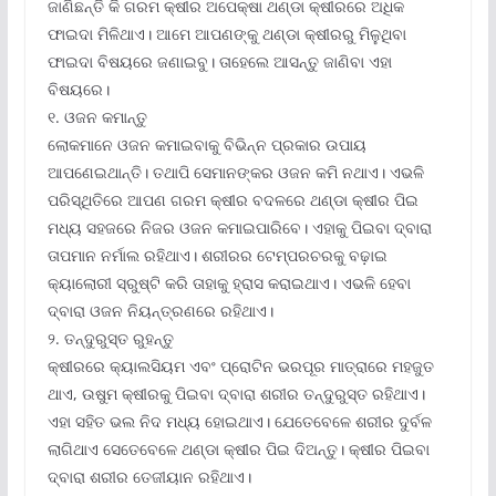
ଜାଣିଛନ୍ତି କି ଗରମ କ୍ଷୀର ଅପେକ୍ଷା ଥଣ୍ଡା କ୍ଷୀରରେ ଅଧିକ
ଫାଇଦା ମିଳିଥାଏ। ଆମେ ଆପଣଙ୍କୁ ଥଣ୍ଡା କ୍ଷୀରରୁ ମିଳୁଥିବା
ଫାଇଦା ବିଷୟରେ ଜଣାଇବୁ। ତାହେଲେ ଆସନ୍ତୁ ଜାଣିବା ଏହା
ବିଷୟରେ।
୧. ଓଜନ କମାନ୍ତୁ
ଲୋକମାନେ ଓଜନ କମାଇବାକୁ ବିଭିନ୍ନ ପ୍ରକାର ଉପାୟ
ଆପଣେଇଥାନ୍ତି। ତଥାପି ସେମାନଙ୍କର ଓଜନ କମି ନଥାଏ। ଏଭଳି
ପରିସ୍ଥିତିରେ ଆପଣ ଗରମ କ୍ଷୀର ବଦଳରେ ଥଣ୍ଡା କ୍ଷୀର ପିଇ
ମଧ୍ୟ ସହଜରେ ନିଜର ଓଜନ କମାଇପାରିବେ। ଏହାକୁ ପିଇବା ଦ୍ବାରା
ତାପମାନ ନର୍ମାଲ ରହିଥାଏ। ଶରୀରର ଟେମ୍ପରଚରକୁ ବଢ଼ାଇ
କ୍ୟାଲୋରୀ ସ୍ରୁଷ୍ଟି କରି ତାହାକୁ ହ୍ରାସ କରାଇଥାଏ। ଏଭଳି ହେବା
ଦ୍ବାରା ଓଜନ ନିୟନ୍ତ୍ରଣରେ ରହିଥାଏ।
୨. ତନ୍ଦୁରୁସ୍ତ ରୁହନ୍ତୁ
କ୍ଷୀରରେ କ୍ୟାଲସିୟମ ଏବଂ ପ୍ରୋଟିନ ଭରପୂର ମାତ୍ରାରେ ମହଜୁତ
ଥାଏ, ଉଷୁମ କ୍ଷୀରକୁ ପିଇବା ଦ୍ବାରା ଶରୀର ତନ୍ଦୁରୁସ୍ତ ରହିଥାଏ।
ଏହା ସହିତ ଭଲ ନିଦ ମଧ୍ୟ ହୋଇଥାଏ। ଯେତେବେଳେ ଶରୀର ଦୁର୍ବଳ
ଲାଗିଥାଏ ସେତେବେଳେ ଥଣ୍ଡା କ୍ଷୀର ପିଇ ଦିଅନ୍ତୁ। କ୍ଷୀର ପିଇବା
ଦ୍ବାରା ଶରୀର ତେଜୀୟାନ ରହିଥାଏ।