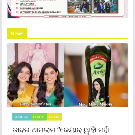
News
BUSINESS
HEALTH
LATEST
ଡାବର ଆମଲାର “କେୟାର୍ ୱାହାଁ ଜହାଁ