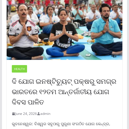
HEALTH
ଦି ଯୋଗ ଇନଷ୍ଟିଚ୍ୟୁଟ୍ ପକ୍ଷରୁ ସମଗ୍ର
ଭାରତରେ ୧୨ତମ ଆନ୍ତର୍ଜାତୀୟ ଯୋଗ
ଦିବସ ପାଳିତ
June 24, 2026
admin
ଭୁବନେଶ୍ୱର: ବିଶ୍ୱର ସବୁଠାରୁ ପୁରୁଣା ସଂଗଠିତ ଯୋଗ କେନ୍ଦ୍ର,