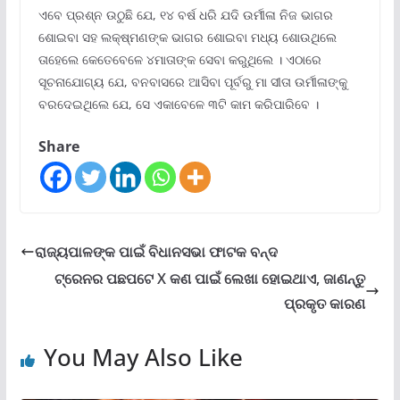
ଏବେ ପ୍ରଶ୍ନ ଉଠୁଛି ଯେ, ୧୪ ବର୍ଷ ଧରି ଯଦି ଉର୍ମୀଳା ନିଜ ଭାଗର
ଶୋଇବା ସହ ଲକ୍ଷ୍ମଣଙ୍କ ଭାଗର ଶୋଇବା ମଧ୍ୟ ଶୋଉଥିଲେ
ତାହେଲେ କେତେବେଳେ ୪ମାତାଙ୍କ ସେବା କରୁଥିଲେ । ଏଠାରେ
ସୂଚନାଯୋଗ୍ୟ ଯେ, ବନବାସରେ ଆସିବା ପୂର୍ବରୁ ମା ସୀତା ଉର୍ମୀଳାଙ୍କୁ
ବରଦେଇଥିଲେ ଯେ, ସେ ଏକାବେଳେ ୩ଟି କାମ କରିପାରିବେ ।
Share
ରାଜ୍ୟପାଳଙ୍କ ପାଇଁ ବିଧାନସଭା ଫାଟକ ବନ୍ଦ
ଟ୍ରେନର ପଛପଟେ X କଣ ପାଇଁ ଲେଖା ହୋଇଥାଏ, ଜାଣନ୍ତୁ
ପ୍ରକୃତ କାରଣ
You May Also Like