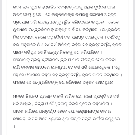
ରାବଣଙ୍କ ପୁଅ ଇନ୍ଦ୍ରଜିତ ସମସ୍ତଙ୍କଠାରୁ ଅଧିକ ଦୁର୍ଦ୍ଦଶ ଆଉ
ଅପରାଜେୟ ଥିଲେ । ସେ ଲକ୍ଷ୍ମଣଙ୍କ ଉପରକୁ ନାଗପାଶ ଅସ୍ତ୍ର
ପ୍ରୟୋଗ କରି ଲକ୍ଷ୍ମଣଙ୍କୁ ମୂର୍ଛିତ କରିଦେଇଦେଇଥିଲେ । ତେବେ
ଯୁଦ୍ଧରେ ଇନ୍ଦ୍ରଜିତଙ୍କୁ ଲକ୍ଷ୍ମଣ ହିଁ ବଧ କରିଥିଲେ । ଇନ୍ଦ୍ରଜିତ
ନିଜ ତପସ୍ୟା ବଳରେ ବହୁ ଦୈବୀ ବର ପ୍ରାପ୍ତ ହୋଇଥିଲେ । ସେହିସବୁ
ବର ଅନୁସାରେ ଯିଏ ୧୪ ବର୍ଷ ଅନିଦ୍ରା ରହିବା ସହ ବ୍ରହ୍ମଚର୍ୟ୍ୟ ବ୍ରତ
ପାଳନ କରିଥିବ ସେ ହିଁ ଇନ୍ଦ୍ରଜିତଙ୍କୁ ବଧ କରିପାରିବେ ।
ସଂଯୋଗକୁ ପ୍ରଭୁ ଶ୍ରୀରାମଚନ୍ଦ୍ର ଓ ମାତା ସୀତାଙ୍କ ସେବା କରିବା
ଲାଗି ବନବାସ ସମୟରେ ଲକ୍ଷ୍ମଣ ୧୪ ବର୍ଷ ଧରି ଶୋଇନଥିଲେ । ଏଥି
ସହ ସେ ଓପାସରେ ରହିବା ସହ ବ୍ରହ୍ମଚର୍ୟ୍ୟ ବ୍ରତ ପାଳନ କରିଥିଲେ ।
ଫଳରେ ସେ ଇନ୍ଦ୍ରଜିତଙ୍କୁ ବଧ କରିବାରେ ସକ୍ଷମ ହୋଇଥିଲେ ।
ମନରେ ନିଶ୍ଚୟ ପ୍ରଶ୍ନ ଉଙ୍କି ମାରିବ ଯେ, ଜଣେ ବ୍ୟକ୍ତି ୧୪ ବର୍ଷ
ଧରି ଆହାର , ନିଦ୍ରା ଓ ମୈଥୁନଠାରୁ କିଭଳି ଦୂରେଇ ରହିପାରିଲା ।
ଆପଣ ଜାଣିଲେ ଆଶ୍ଚର୍ୟ୍ୟ ହେବେ ଯେ, ଲକ୍ଷ୍ମଣଙ୍କ ଭାଗର
ଶୋଇବା କାମଟି ଅଯୋଧ୍ୟାରେ ଥିବା ତାଙ୍କ ପତ୍ନୀ ଉର୍ମୀଳା କରୁଥିଲେ
।