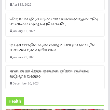
April 15, 2025
କଳିଙ୍ଗନଗର ସୁକିନ୍ଦା ଅଞ୍ଚଳର ୧୫୦ ଛାତ୍ରଛାତ୍ରୀଙ୍କୁଟାଟା ଷ୍ଟିଲ୍
ଫାଉଣ୍ଡେସନ ପକ୍ଷରୁ ଜ୍ୟୋତି ଫେଲୋସିପ୍‌
January 31, 2025
ରାମାୟଣ ସାଂସ୍କୃତିକ କେନ୍ଦ୍ର ପକ୍ଷରୁ ଅଯୋଧ୍ୟାରେ ରାମ ମନ୍ଦିର
ଉଦଘାଟନର ପ୍ରଥମ ବାର୍ଷିକୀ ପାଳନ
January 21, 2025
ସମ୍‌ରେ ନବଜାତ ଶିଶୁଙ୍କ କ୍ଷେତ୍ରରେ ପୁର୍ନଜୀବନ ପ୍ରଶିକ୍ଷଣ
କାର୍ଯ୍ୟକ୍ରମ ଆୟୋଜିତ
December 26, 2024
Health