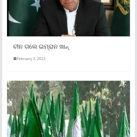
ଚୀନ ଗଲେ ଇମ୍ରାନ ଖାନ୍
February 3, 2022