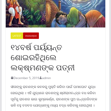
LATEST
ମନୋରଞ୍ଜନ
୧୪ବର୍ଷ ପର୍ୟ୍ୟନ୍ତ
ଶୋଇରହିଥିଲେ
ଲକ୍ଷ୍ମଣଙ୍କ ପତ୍ନୀ
December 5, 2019
admin
ସୀତାଙ୍କୁ ରାବଣଙ୍କ କବଳରୁ ମୁକ୍ତି କରିବା ପାଇଁ ଘମାଘୋଟ ଯୁଦ୍ଧ
ହୋଇଥିଲା । ଏହି ଯୁଦ୍ଧରେ ରାବଣଙ୍କୁ ଶ୍ରୀରାମଚନ୍ଦ୍ର ବଧ କରିବା
ପୂର୍ବରୁ ରାବଣର ଭାଇ କୁମ୍ଭକର୍ଣ୍ଣ, ରାବଣଙ୍କ ପୁଅ ଇନ୍ଦ୍ରଜିତଙ୍କ
ଭଳି ବହୁ ବଡବଡ ଯୋଦ୍ଧାଙ୍କୁ ମଧ୍ୟ ବଦ୍ଧ କରିବାକୁ ହୋଇଥିଲା ।