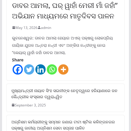
ଡାବର ଆମଲା, ଘର୍ ୱାହାଁ ମେରୀ ମାଁ ଜହାଁ”
ଅଭିଯାନ ମାଧ୍ୟମରେ ମାତୃଦିବସ ପାଳନ
May 13, 2026
admin
ଭୁବନେଶ୍ୱର: ଡାବର ଆମଲା ହେୟାର ଅଏଲ୍ ପକ୍ଷରୁ ଲୋକପ୍ରିୟ
ଗାୟିକା ଯୁଗଳ ଅନ୍ତରା ନନ୍ଦୀ ଏବଂ ଅଙ୍କିତା ନନ୍ଦୀଙ୍କୁ ନେଇ
“କେୟାର୍ ୱାହାଁ ଜହାଁ ଡାବର ଆମଲା,
Share
ମୁଖ୍ୟମନ୍ତ୍ରୀ ନାୟାବ ସିଂହ ସଇନୀଙ୍କ ନେତୃତ୍ୱରେ ହରିୟାଣାରେ ଜନ
କୈନ୍ଦ୍ରୀକ ସଂସ୍କାର ତ୍ୱରାନ୍ୱିତ
September 3, 2025
ଅଗ୍ନିଶମ କର୍ମଚାରୀଙ୍କୁ ସମ୍ମାନ ଜଣାଇ ଟାଟା ଷ୍ଟିଲ କଳିଙ୍ଗନଗର
ପକ୍ଷରୁ ଜାତୀୟ ଅଗ୍ନିଶମ ସେବା ସପ୍ତାହ ପାଳିତ