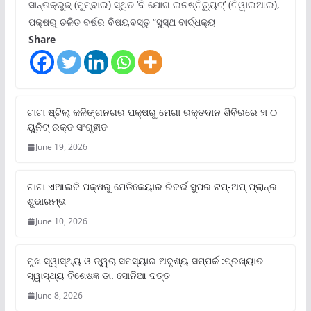
ସାନ୍ତାକ୍ରୁଜ୍ (ମୁମ୍ବାଇ) ସ୍ଥିତ ‘ଦି ଯୋଗ ଇନଷ୍ଟିଚ୍ୟୁଟ୍‌’ (ଟିୱାଇଆଇ),
ପକ୍ଷରୁ ଚଳିତ ବର୍ଷର ବିଷୟବସ୍ତୁ “ସୁସ୍ଥ ବାର୍ଦ୍ଧକ୍ୟ
Share
ଟାଟା ଷ୍ଟିଲ୍‌ କଳିଙ୍ଗନଗର ପକ୍ଷରୁ ମେଗା ରକ୍ତଦାନ ଶିବିରରେ ୨୮୦
ୟୁନିଟ୍‌ ରକ୍ତ ସଂଗୃହୀତ
June 19, 2026
ଟାଟା ଏଆଇଜି ପକ୍ଷରୁ ମେଡିକେୟାର ରିଜର୍ଭ ସୁପର ଟପ୍‌-ଅପ୍ ପ୍ଲାନ୍‌ର
ଶୁଭାରମ୍ଭ
June 10, 2026
ମୁଖ ସ୍ୱାସ୍ଥ୍ୟ ଓ ତ୍ୱଚା ସମସ୍ୟାର ଅଦୃଶ୍ୟ ସମ୍ପର୍କ :ପ୍ରଖ୍ୟାତ
ସ୍ୱାସ୍ଥ୍ୟ ବିଶେଷଜ୍ଞ ଡା. ସୋନିଆ ଦତ୍ତ
June 8, 2026