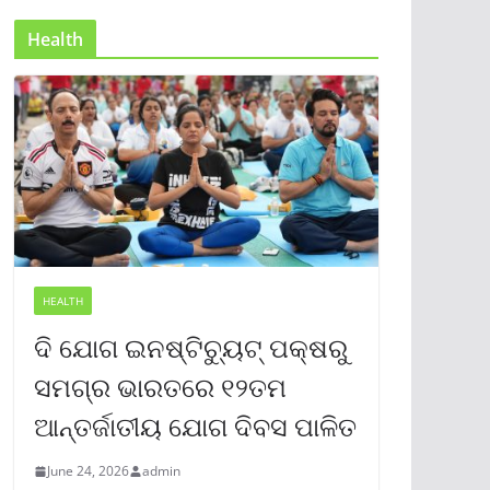
Health
HEALTH
ଦି ଯୋଗ ଇନଷ୍ଟିଚ୍ୟୁଟ୍ ପକ୍ଷରୁ
ସମଗ୍ର ଭାରତରେ ୧୨ତମ
ଆନ୍ତର୍ଜାତୀୟ ଯୋଗ ଦିବସ ପାଳିତ
June 24, 2026
admin