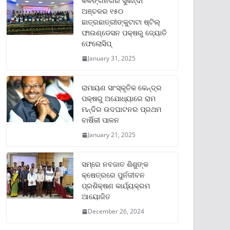
କଳିଙ୍ଗନଗର ସୁକିନ୍ଦା
ଅଞ୍ଚଳର ୧୫୦
ଛାତ୍ରଛାତ୍ରୀଙ୍କୁଟାଟା ଷ୍ଟିଲ୍
ଫାଉଣ୍ଡେସନ ପକ୍ଷରୁ ଜ୍ୟୋତି
ଫେଲୋସିପ୍‌
January 31, 2025
ରାମାୟଣ ସାଂସ୍କୃତିକ କେନ୍ଦ୍ର
ପକ୍ଷରୁ ଅଯୋଧ୍ୟାରେ ରାମ
ମନ୍ଦିର ଉଦଘାଟନର ପ୍ରଥମ
ବାର୍ଷିକୀ ପାଳନ
January 21, 2025
ସମ୍‌ରେ ନବଜାତ ଶିଶୁଙ୍କ
କ୍ଷେତ୍ରରେ ପୁର୍ନଜୀବନ
ପ୍ରଶିକ୍ଷଣ କାର୍ଯ୍ୟକ୍ରମ
ଆୟୋଜିତ
December 26, 2024