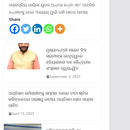
ଲୋକପ୍ରିୟ ଗାୟିକା ଯୁଗଳ ଅନ୍ତରା ନନ୍ଦୀ ଏବଂ ଅଙ୍କିତା
ନନ୍ଦୀଙ୍କୁ ନେଇ “କେୟାର୍ ୱାହାଁ ଜହାଁ ଡାବର ଆମଲା,
Share
ମୁଖ୍ୟମନ୍ତ୍ରୀ ନାୟାବ ସିଂହ
ସଇନୀଙ୍କ ନେତୃତ୍ୱରେ
ହରିୟାଣାରେ ଜନ କୈନ୍ଦ୍ରୀକ
ସଂସ୍କାର ତ୍ୱରାନ୍ୱିତ
September 3, 2025
ଅଗ୍ନିଶମ କର୍ମଚାରୀଙ୍କୁ ସମ୍ମାନ ଜଣାଇ ଟାଟା ଷ୍ଟିଲ
କଳିଙ୍ଗନଗର ପକ୍ଷରୁ ଜାତୀୟ ଅଗ୍ନିଶମ ସେବା ସପ୍ତାହ
ପାଳିତ
April 15, 2025