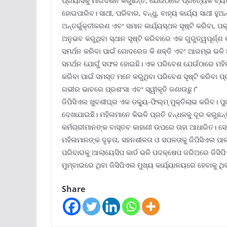
ପ୍ରୟାସକୁ ମାର୍ଗଦର୍ଶନ କରୁଛନ୍ତି, ଯେଉଁଠାରେ ପ୍ରତ୍ୟେକ ବ୍ୟକ୍
ହୋଇପାରିବ। ସାଥୀ, ପରିବାର, ବନ୍ଧୁ, ବାହ୍ୟ କାର୍ଯ୍ୟ ସାଥୀ ହ
ଅନ୍ତର୍ଭୁକ୍ତୀକରଣ ଏବଂ ସମାନ କାର୍ଯ୍ୟସ୍ଥଳ ସୃଷ୍ଟି କରିବା, ପକ
ଅନୁଭବ କରୁଥିବା ସ୍ଥାନ ସୃଷ୍ଟି କରିବାରେ ଏକ ଗୁରୁତ୍ୱପୂର୍ଣ୍ଣ
ସମର୍ଥନ କରିବା ପାଇଁ ଗୋଦରେଜ କି ଶକ୍ତି ଏବଂ ଆରମ୍ଭ ଭଳ
ସମର୍ଥନ ଯୋଗୁଁ ସଫଳ ହୋଇଛି। ଏକ ପରିବେଶ ଯେଉଁଠାରେ ମହିଳା
କରିବା ପାଇଁ ସମସ୍ତ ମନେ କରୁଥିବା ପରିବେଶ ସୃଷ୍ଟି କରିବା 
ଗଭୀର ଭାବରେ ପ୍ରଶଂସା ଏବଂ ସ୍ୱୀକୃତି ଜଣାଉଛୁ।’’
ଜିପିସିଏଲ ଖୁବଶୀଘ୍ର ଏକ ଡକ୍ୟୁ-ଫିଲ୍ମ୍ ମୁକ୍ତିଲାଭ କରିବ। ପୁ
ଦେଖାଯାଇଛି। ମହିଳାମାନେ କିଭଳି ପ୍ରତି ବନ୍ଧକକୁ ଦୂର କରୁଛନ୍ତ
କର୍ମଚାରୀମାନଙ୍କ ବାସ୍ତବ କାହାଣୀ ଉପରେ ତାହା ଆଧାରିତ। ସେଲସର
ମହିଳାମାନଙ୍କ ଦୃଢ଼ତା, ସହନଶୀଳତା ଓ ସପଳତାକୁ ଜିପିସିଏଲ ପା
ପରିବାରକୁ ଆଲାୟେସିପ କାର୍ଡ ଭଳି ପଦକ୍ଷେପ ଜରିଅରେ ଜିସିପି
ମୁମ୍ବାଇରେ ଥିବା ଜିସିପିଏଲ ମୁଖ୍ୟ କାର୍ଯ୍ୟାଳୟରେ ହେବାକୁ ଥ
Share