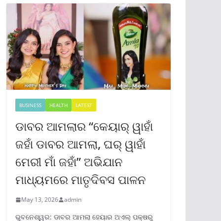
BUSINESS
HEALTH
LATEST
ଡାବର ଆମଲାର “କେୟାର୍ ୱାହାଁ
ଜହାଁ ଡାବର ଆମଲା, ଘର୍ ୱାହାଁ
ମେରୀ ମାଁ ଜହାଁ” ଅଭିଯାନ
ମାଧ୍ୟମରେ ମାତୃଦିବସ ପାଳନ
May 13, 2026
admin
ଭୁବନେଶ୍ୱର: ଡାବର ଆମଲା ହେୟାର ଅଏଲ୍ ପକ୍ଷରୁ