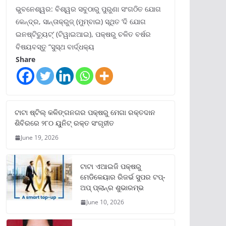
ଭୁବନେଶ୍ୱର: ବିଶ୍ୱର ସବୁଠାରୁ ପୁରୁଣା ସଂଗଠିତ ଯୋଗ
କେନ୍ଦ୍ର, ସାନ୍ତାକ୍ରୁଜ୍ (ମୁମ୍ବାଇ) ସ୍ଥିତ ‘ଦି ଯୋଗ
ଇନଷ୍ଟିଚ୍ୟୁଟ୍‌’ (ଟିୱାଇଆଇ), ପକ୍ଷରୁ ଚଳିତ ବର୍ଷର
ବିଷୟବସ୍ତୁ “ସୁସ୍ଥ ବାର୍ଦ୍ଧକ୍ୟ
Share
ଟାଟା ଷ୍ଟିଲ୍‌ କଳିଙ୍ଗନଗର ପକ୍ଷରୁ ମେଗା ରକ୍ତଦାନ
ଶିବିରରେ ୨୮୦ ୟୁନିଟ୍‌ ରକ୍ତ ସଂଗୃହୀତ
June 19, 2026
ଟାଟା ଏଆଇଜି ପକ୍ଷରୁ
ମେଡିକେୟାର ରିଜର୍ଭ ସୁପର ଟପ୍‌-
ଅପ୍ ପ୍ଲାନ୍‌ର ଶୁଭାରମ୍ଭ
June 10, 2026