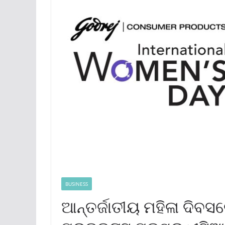
BUSINESS
ଆନ୍ତର୍ଜାତୀୟ ମହିଳା ଦିବ