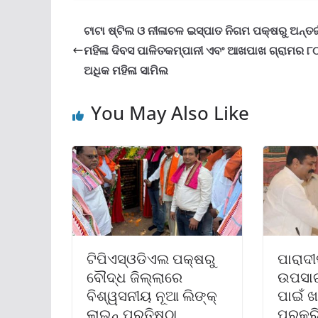
ଟାଟା ଷ୍ଟିଲ ଓ ନୀଳାଚଳ ଇସ୍ପାତ ନିଗମ ପକ୍ଷରୁ ଅନ୍ତର୍
ମହିଳା ଦିବସ ପାଳିତକମ୍ପାନୀ ଏବଂ ଆଖପାଖ ଗ୍ରାମର ୮
ଅଧିକ ମହିଳା ସାମିଲ
You May Also Like
ଟିପିଏସ୍ଓଡିଏଲ ପକ୍ଷରୁ
ପାରାଦ
ବୌଦ୍ଧ ଜିଲ୍ଲାରେ
ଉପସାଗ
ବିଶ୍ୱସନୀୟ ନୂଆ ଲିଙ୍କ୍
ପାଇଁ ଖ
ଲାଇନ୍ ପ୍ରତିଷ୍ଠା
ପ୍ରକ୍