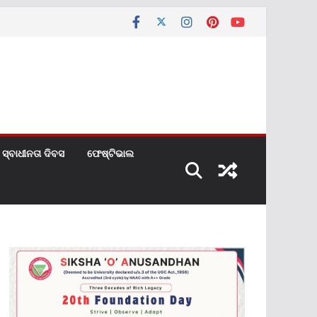
ସ୍ବାଧୀନତା ଦିବସ
ଫେଷ୍ଟିଭାଲ