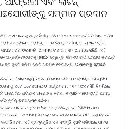
 ଆଫ୍ରିକା ଏବଂ ଲାଟିନ୍
ସହଯୋଗୀଙ୍କୁ ସମ୍ମାନ ପ୍ରଦାନ
ିପିଏଲ) ପକ୍ଷରୁ ଅନ୍ତର୍ଜାତୀୟ ମହିଳା ଦିବସ ୨୦୨୫ ପାଇଁ ଜିସିପିଏଲ ଏସିଆ
୍ରିକା (ଦକ୍ଷିଣ ଆଫ୍ରିକା, ନାଇଜେରିଆ, କେନିଆ, ଘାନା) ଏବଂ ଲାଟିନ୍
ବା କାର୍ଯ୍ୟକ୍ରମ ‘ଓମେନଲି: ଆଲାଏଜ ଇନ ଆକ୍ସନ’ ଆରମ୍ଭ କରିଛି। ଏହି
 ଅନ୍ତର୍ଭୁକ୍ତୀକରଣକୁ ସମର୍ଥନ କରୁଛନ୍ତି, ସମାନତା ପାଇଁ ପ୍ରଚାର କରୁଛନ୍ତି
େତ୍ର ସୃଷ୍ଟି କରିବା ପ୍ରତି ଅବଦାନ ଦେଉଛନ୍ତି, ସେମାନଙ୍କୁ ସ୍ୱୀକୃତି
 କରିବା ପାଇଁ ଏକ ଡକ୍ୟୁ-ଫିଲ୍ମ ଆରମ୍ଭ କରିବ। ସେହିପରି, ଆଲାୟେସିପ
ୋଦରେଜ ୱାନରେ ଓମେନଆଲାୟେ କାର୍ଯ୍ୟକ୍ରମ ଏବଂ ଏଫଏମସିଜି ବିକ୍ରିରେ
ାମିଲି ଆଉଟରିଚ ଅଭିଯାନ ଆୟୋଜନ କରିବ। କମ୍ପାନି ଏହାର ଦୁଇଟି ପ୍ରମୁଖ
୍ଷର ଚାର୍ଟର୍ ଉପସ୍ଥାପନ କରିବ।
େଡ୍‌–ମାନବ ସମ୍ବଳ ବୈଭବ ରାମ୍ କହିଛନ୍ତି ଯେ, “ସିଜିପିଏଲରେ
ଳିତ ବ୍ୟାପକ ସ୍ତମ୍ଭଗୁଡିକ ସହିତ ଭଲ ଭାବେ ମେଳ ଖାଉଛି। ତାହା ହେଉଛି
 ସଶକ୍ତିକରଣ। ଏହି ସ୍ତମ୍ଭଗୁଡିକ ଏକ ସଂସ୍କୃତି ସୃଷ୍ଟି କରିବାରେ ଆମର