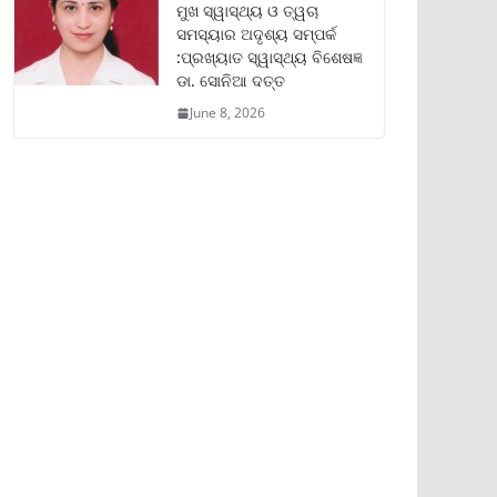
ମୁଖ ସ୍ୱାସ୍ଥ୍ୟ ଓ ତ୍ୱଚା
ସମସ୍ୟାର ଅଦୃଶ୍ୟ ସମ୍ପର୍କ
:ପ୍ରଖ୍ୟାତ ସ୍ୱାସ୍ଥ୍ୟ ବିଶେଷଜ୍ଞ
ଡା. ସୋନିଆ ଦତ୍ତ
June 8, 2026