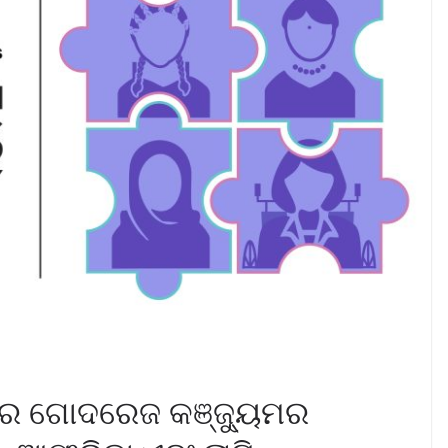
ସରେ ଗୋଦରେଜ କଞ୍ଜ୍ୟୁମର