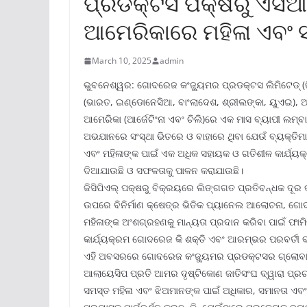
ପ୍ରଡକ୍ଟସ ପକ୍ଷରୁ ଏସିଆ,
ଆମେରିକାରେ ମହିଳା ଏବଂ 
March 10, 2025
admin
ଭୁବନେଶ୍ୱର: ଗୋଦରେଜ କଂଜ୍ୟୁମର ପ୍ରଡକ୍ଟସ ଲିମିଟେଡ୍ (ଜିସ
(ଭାରତ, ଇଣ୍ଡୋନେସିଆ, ବାଂଲାଦେଶ, ଶ୍ରୀଲଙ୍କା, ୟୁଏଇ), ଆଫ
ଆମେରିକା (ଆର୍ଜେଟିଂନା ଏବଂ ଚିଲି)ରେ ଏକ ମାସ ବ୍ୟାପୀ ଲମ୍
ଅଭଯାନରେ ସଂସ୍ଥା ଭିତରେ ଓ ବାହାରେ ଥିବା ଯେଉଁ ବ୍ୟକ୍ତିମାନେ
ଏବଂ ମହିଳାଙ୍କ ପାଇଁ ଏକ ଅଧିକ ସହାୟକ ଓ ଗତିଶୀଳ କାର୍ଯ୍ୟକ୍ଷ
ଦିଆଯାଉଛି ଓ ସଫଳତାକୁ ପାଳନ କରାଯାଉଛି।
ଜିସିପିଏଲ୍ ପକ୍ଷରୁ ବିକ୍ରୟରେ ଲିଙ୍ଗଗତ ପ୍ରତିବନ୍ଧକ ଦୂର
ଉପରେ ବିନିର୍ମାଣ କ୍ଷେତ୍ର ଭିତିକ ପ୍ୟାନେଲ ଆଲୋଚନା, ଗ
ମହିଳାଙ୍କ ଅଂଶଗ୍ରହଣକୁ ମାନ୍ୟତା ପ୍ରଦାନ କରିବା ପାଇଁ ଫ
କାର୍ଯ୍ୟକ୍ରମ ଗୋଦରେଜ କି ଶକ୍ତି ଏବଂ ଆରମ୍ଭର ପରବର୍ତୀ ବର
ଏହି ଅବସରରେ ଗୋଦରେଜ କଂଜ୍ୟୁମର ପ୍ରଡକ୍ଟସର ଗ୍ଲୋବାଲ୍ ହ
ଆଲାୟେସିପ ପ୍ରତି ଆମର ଦୃଷ୍ଟିକୋଣ ଜାତିସଂଘ ଦ୍ୱାରା ପ୍ରଚ
ସମସ୍ତ ମହିଳା ଏବଂ ଝିଅମାନଙ୍କ ପାଇଁ ଅଧିକାର, ସମାନତା ଏବଂ