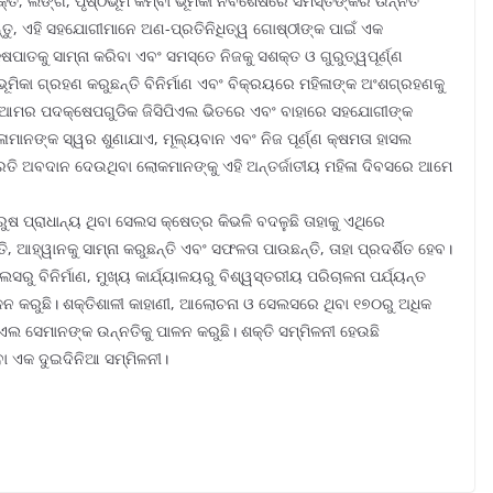
ତି, ଲିଙ୍ଗ, ପୃଷ୍ଠଭୂମି କିମ୍ବା ଭୂମିକା ନିର୍ବିଶେଷରେ ସମସ୍ତଙ୍କର ଉନ୍ନତି
ୁଅନ୍ତୁ, ଏହି ସହଯୋଗୀମାନେ ଅଣ-ପ୍ରତିନିଧିତ୍ୱ ଗୋଷ୍ଠୀଙ୍କ ପାଇଁ ଏକ
୍ଷପାତକୁ ସାମ୍ନା କରିବା ଏବଂ ସମସ୍ତେ ନିଜକୁ ସଶକ୍ତ ଓ ଗୁରୁତ୍ୱପୂର୍ଣ୍ଣ
 ଭୂମିକା ଗ୍ରହଣ କରୁଛନ୍ତି ବିନିର୍ମାଣ ଏବଂ ବିକ୍ରୟରେ ମହିଳାଙ୍କ ଅଂଶଗ୍ରହଣକୁ
ି ଆମର ପଦକ୍ଷେପଗୁଡିକ ଜିସିପିଏଲ ଭିତରେ ଏବଂ ବାହାରେ ସହଯୋଗୀଙ୍କ
ମାନଙ୍କ ସ୍ୱର ଶୁଣାଯାଏ, ମୂଲ୍ୟବାନ ଏବଂ ନିଜ ପୂର୍ଣ୍ଣ କ୍ଷମତା ହାସଲ
ପ୍ରତି ଅବଦାନ ଦେଉଥିବା ଲୋକମାନଙ୍କୁ ଏହି ଅନ୍ତର୍ଜାତୀୟ ମହିଳା ଦିବସରେ ଆମେ
ରୁଷ ପ୍ରାଧାନ୍ୟ ଥିବା ସେଲସ କ୍ଷେତ୍ର କିଭଳି ବଦଳୁଛି ତାହାକୁ ଏଥିରେ
ି, ଆହ୍ୱାନକୁ ସାମ୍ନା କରୁଛନ୍ତି ଏବଂ ସଫଳତା ପାଉଛନ୍ତି, ତାହା ପ୍ରଦର୍ଶିତ ହେବ।
ୁ ବିନିର୍ମାଣ, ମୁଖ୍ୟ କାର୍ଯ୍ୟାଳୟରୁ ବିଶ୍ୱସ୍ତରୀୟ ପରିଚାଳନା ପର୍ଯ୍ୟନ୍ତ
ଳନ କରୁଛି। ଶକ୍ତିଶାଳୀ କାହାଣୀ, ଆଲୋଚନା ଓ ସେଲସରେ ଥିବା ୧୭୦ରୁ ଅଧିକ
ଏଲ ସେମାନଙ୍କ ଉନ୍ନତିକୁ ପାଳନ କରୁଛି। ଶକ୍ତି ସମ୍ମିଳନୀ ହେଉଛି
ିବା ଏକ ଦୁଇଦିନିଆ ସମ୍ମିଳନୀ।