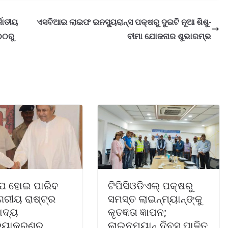
ଜାତୀୟ
ଏସବିଆଇ ଲାଇଫ ଇନସ୍ୟୁରାନ୍ସ ପକ୍ଷରୁ ଦୁଇଟି ନୂଆ ଶିଶୁ-
୦୦ରୁ
ବୀମା ଯୋଜନାର ଶୁଭାରମ୍ଭ
ୀପ ହୋଇ ପାରିବ
ଟିପିସିଓଡିଏଲ୍ ପକ୍ଷରୁ
ରୀୟ ରାଷ୍ଟ୍ର
ସମସ୍ତ ଲାଇନ୍‌ମ୍ୟାନ୍‌ଙ୍କୁ
ାଦ୍ୟ
କୃତଜ୍ଞତା ଜ୍ଞାପନ;
ରିୟାକରଣର
ଲାଇନମ୍ୟାନ୍ ଦିବସ ପାଳିତ