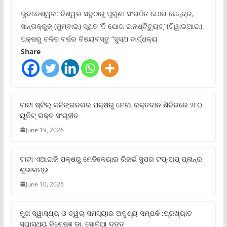
ଭୁବନେଶ୍ୱର: ବିଶ୍ୱର ସବୁଠାରୁ ପୁରୁଣା ସଂଗଠିତ ଯୋଗ କେନ୍ଦ୍ର,
ସାନ୍ତାକ୍ରୁଜ୍ (ମୁମ୍ବାଇ) ସ୍ଥିତ ‘ଦି ଯୋଗ ଇନଷ୍ଟିଚ୍ୟୁଟ୍‌’ (ଟିୱାଇଆଇ),
ପକ୍ଷରୁ ଚଳିତ ବର୍ଷର ବିଷୟବସ୍ତୁ “ସୁସ୍ଥ ବାର୍ଦ୍ଧକ୍ୟ
Share
ଟାଟା ଷ୍ଟିଲ୍‌ କଳିଙ୍ଗନଗର ପକ୍ଷରୁ ମେଗା ରକ୍ତଦାନ ଶିବିରରେ ୨୮୦
ୟୁନିଟ୍‌ ରକ୍ତ ସଂଗୃହୀତ
June 19, 2026
ଟାଟା ଏଆଇଜି ପକ୍ଷରୁ ମେଡିକେୟାର ରିଜର୍ଭ ସୁପର ଟପ୍‌-ଅପ୍ ପ୍ଲାନ୍‌ର
ଶୁଭାରମ୍ଭ
June 10, 2026
ମୁଖ ସ୍ୱାସ୍ଥ୍ୟ ଓ ତ୍ୱଚା ସମସ୍ୟାର ଅଦୃଶ୍ୟ ସମ୍ପର୍କ :ପ୍ରଖ୍ୟାତ
ସ୍ୱାସ୍ଥ୍ୟ ବିଶେଷଜ୍ଞ ଡା. ସୋନିଆ ଦତ୍ତ