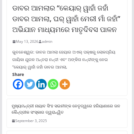
ଡାବର ଆମଲାର “କେୟାର୍ ୱାହାଁ ଜହାଁ
ଡାବର ଆମଲା, ଘର୍ ୱାହାଁ ମେରୀ ମାଁ ଜହାଁ”
ଅଭିଯାନ ମାଧ୍ୟମରେ ମାତୃଦିବସ ପାଳନ
May 13, 2026
admin
ଭୁବନେଶ୍ୱର: ଡାବର ଆମଲା ହେୟାର ଅଏଲ୍ ପକ୍ଷରୁ ଲୋକପ୍ରିୟ
ଗାୟିକା ଯୁଗଳ ଅନ୍ତରା ନନ୍ଦୀ ଏବଂ ଅଙ୍କିତା ନନ୍ଦୀଙ୍କୁ ନେଇ
“କେୟାର୍ ୱାହାଁ ଜହାଁ ଡାବର ଆମଲା,
Share
ମୁଖ୍ୟମନ୍ତ୍ରୀ ନାୟାବ ସିଂହ ସଇନୀଙ୍କ ନେତୃତ୍ୱରେ ହରିୟାଣାରେ ଜନ
କୈନ୍ଦ୍ରୀକ ସଂସ୍କାର ତ୍ୱରାନ୍ୱିତ
September 3, 2025