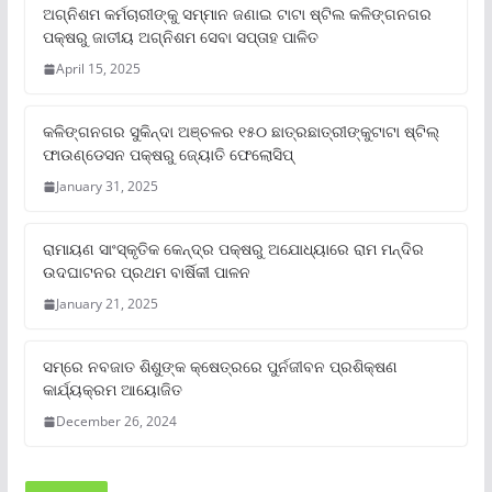
ଅଗ୍ନିଶମ କର୍ମଚାରୀଙ୍କୁ ସମ୍ମାନ ଜଣାଇ ଟାଟା ଷ୍ଟିଲ କଳିଙ୍ଗନଗର
ପକ୍ଷରୁ ଜାତୀୟ ଅଗ୍ନିଶମ ସେବା ସପ୍ତାହ ପାଳିତ
April 15, 2025
କଳିଙ୍ଗନଗର ସୁକିନ୍ଦା ଅଞ୍ଚଳର ୧୫୦ ଛାତ୍ରଛାତ୍ରୀଙ୍କୁଟାଟା ଷ୍ଟିଲ୍
ଫାଉଣ୍ଡେସନ ପକ୍ଷରୁ ଜ୍ୟୋତି ଫେଲୋସିପ୍‌
January 31, 2025
ରାମାୟଣ ସାଂସ୍କୃତିକ କେନ୍ଦ୍ର ପକ୍ଷରୁ ଅଯୋଧ୍ୟାରେ ରାମ ମନ୍ଦିର
ଉଦଘାଟନର ପ୍ରଥମ ବାର୍ଷିକୀ ପାଳନ
January 21, 2025
ସମ୍‌ରେ ନବଜାତ ଶିଶୁଙ୍କ କ୍ଷେତ୍ରରେ ପୁର୍ନଜୀବନ ପ୍ରଶିକ୍ଷଣ
କାର୍ଯ୍ୟକ୍ରମ ଆୟୋଜିତ
December 26, 2024