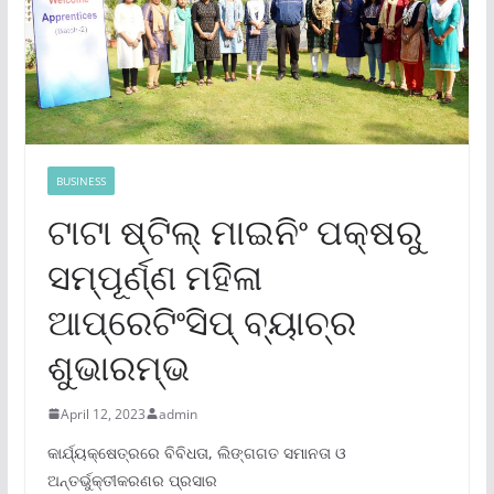
BUSINESS
ଟାଟା ଷ୍ଟିଲ୍ ମାଇନିଂ ପକ୍ଷରୁ
ସମ୍ପୂର୍ଣ୍ଣ ମହିଳା
ଆପ୍ରେଟିଂସିପ୍ ବ୍ୟାଚ୍‌ର
ଶୁଭାରମ୍ଭ
April 12, 2023
admin
କାର୍ଯ୍ୟକ୍ଷେତ୍ରରେ ବିବିଧତା, ଲିଙ୍ଗଗତ ସମାନତା ଓ
ଅନ୍ତର୍ଭୁକ୍ତୀକରଣର ପ୍ରସାର