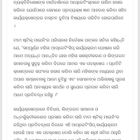
ବ୍ୟକ୍ତିବିଶେଷଙ୍କ ମାର୍ଗଦର୍ଶନରେ ଆପ୍ରେଟିଂସ୍‌ମାନେ ତାଲିମ ହାସଲ
କରିବେ ଯେଉଁଠାରେ ସେମାନେ ପ୍ରତ୍ୟକ୍ଷ ଜ୍ଞାନ ଆହରଣ କରିବା ସହିତ
କାର୍ଯ୍ୟକ୍ଷେତ୍ରର ବାସ୍ତବ ଦୁନିଆ ବିଷୟରେ ପରିଚିତ ହୋଇପାରିବେ
।
ଟାଟା ଷ୍ଟିଲ୍ ମାଇନିଂର ପରିଚାଳନା ନିର୍ଦେଶକ ପଙ୍କଜ ସତିଜା କହିଛନ୍ତି
ଯେ, “ସମ୍ପୂର୍ଣ୍ଣ ମହିଳା ଆପ୍ରେଟିଂସିପ୍ କାର୍ଯ୍ୟକ୍ରମ ଘୋଷଣା କରି
ଆମେ ଅତ୍ୟନ୍ତ ଆନନ୍ଦିତ ଯାହା ମହିଳା ସଶକ୍ତୀକରଣ ଓ ଲିଙ୍ଗଗତ
ସମାନତାକୁ ସୁଦୃଢ଼ କରିବା ଦିଗରେ ଆମର ଏକ ପଦକ୍ଷେପ । ପ୍ରତିଟି
କ୍ଷେତ୍ରରେ ସପଂଳତା ହାସଲ କରିବା ଲାଗି ମହିଳାଙ୍କ ମଧ୍ୟରେ ଥିବା
ଅପାର ସମ୍ଭାବନାକୁ ଆମେ ବୁଝିଛୁ ଏବଂ ସେମାନଙ୍କ ଅଭିଳାଷକୁ ପୂରଣ
କରିବା ଲାଗି ଆବଶ୍ୟକ ସମର୍ଥନ ଓ ସୁଯୋଗ ପ୍ରଦାନ କରିବା ଲାଗି
ଆମେ ପ୍ରତିବଦ୍ଧ ରହିଛୁ ।’’
କାର୍ଯ୍ୟକ୍ଷେତ୍ରରେ ବିବିଧତା, ଲିଙ୍ଗଗତ ସମାନତା ଓ
ଅନ୍ତର୍ଭୁକ୍ତୀକରଣର ପ୍ରସାର କରିବା ଲାଗି ଟାଟା ଷ୍ଟିଲ୍ ମାଇନିଂର
ରହିଥିବା ପ୍ରତିବଦ୍ଧତା ଦିଗରେ ଏହି ଆପ୍ରେଟିଂସିପ୍ କାର୍ଯ୍ୟକ୍ରମ
ହେଉଛି ଆଉ ଏକ ପଦକ୍ଷେପ ବୋଲି କହିବା ସହ ଶ୍ରୀ ସତିଜା ଆହୁରି