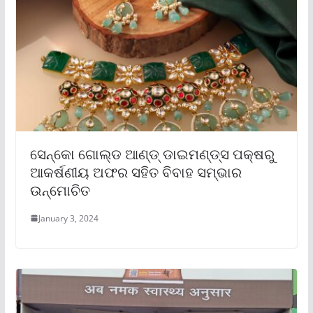
ସେନ୍‌କୋ ଗୋଲ୍ଡ ଆଣ୍ଡ୍ ଡାଇମଣ୍ଡ୍‌ସ ପକ୍ଷରୁ
ଆକର୍ଷଣୀୟ ଅଫର ସହିତ ବିବାହ ସମ୍ଭାର
ଉନ୍ମୋଚିତ
January 3, 2024