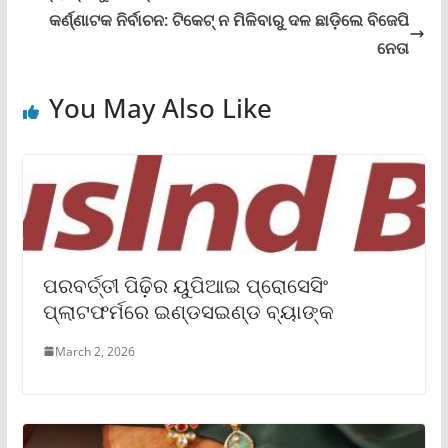
କର୍ଣ୍ଣାଟକ ନିର୍ବାଚନ: ଟିକେଟ୍ ନ ମିଳିବାରୁ ଦଳ ଛାଡ଼ିଲେ ବିଜେପି
ନେତା
You May Also Like
ପରବର୍ତ୍ତୀ ପିଢ଼ିର ୟୁପିଆଇ ପ୍ରୋସେସିଂ
ପ୍ଲାଟଫର୍ମରେ ଇଣ୍ଡସଇଣ୍ଡ ବ୍ୟାଙ୍କ
March 2, 2026