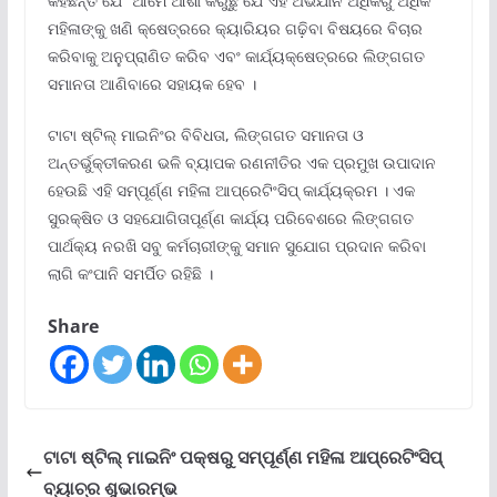
କହିଛନ୍ତି ଯେ “ଆମେ ଆଶା କରୁଛୁ ଯେ ଏହି ଅଭିଯାନ ଅଧିକରୁ ଅଧିକ
ମହିଳାଙ୍କୁ ଖଣି କ୍ଷେତ୍ରରେ କ୍ୟାରିୟର ଗଢ଼ିବା ବିଷୟରେ ବିଚାର
କରିବାକୁ ଅନୁପ୍ରାଣିତ କରିବ ଏବଂ କାର୍ଯ୍ୟକ୍ଷେତ୍ରରେ ଲିଙ୍ଗଗତ
ସମାନତା ଆଣିବାରେ ସହାୟକ ହେବ ।
ଟାଟା ଷ୍ଟିଲ୍ ମାଇନିଂର ବିବିଧତା, ଲିଙ୍ଗଗତ ସମାନତା ଓ
ଅନ୍ତର୍ଭୁକ୍ତୀକରଣ ଭଳି ବ୍ୟାପକ ରଣନୀତିର ଏକ ପ୍ରମୁଖ ଉପାଦାନ
ହେଉଛି ଏହି ସମ୍ପୂର୍ଣ୍ଣ ମହିଳା ଆପ୍ରେଟିଂସିପ୍ କାର୍ଯ୍ୟକ୍ରମ । ଏକ
ସୁରକ୍ଷିତ ଓ ସହଯୋଗିତାପୂର୍ଣ୍ଣ କାର୍ଯ୍ୟ ପରିବେଶରେ ଲିଙ୍ଗଗତ
ପାର୍ଥକ୍ୟ ନରଖି ସବୁ କର୍ମଚାରୀଙ୍କୁ ସମାନ ସୁଯୋଗ ପ୍ରଦାନ କରିବା
ଲାଗି କଂପାନି ସମର୍ପିତ ରହିଛି ।
Share
ଟାଟା ଷ୍ଟିଲ୍ ମାଇନିଂ ପକ୍ଷରୁ ସମ୍ପୂର୍ଣ୍ଣ ମହିଳା ଆପ୍ରେଟିଂସିପ୍
ବ୍ୟାଚ୍‌ର ଶୁଭାରମ୍ଭ