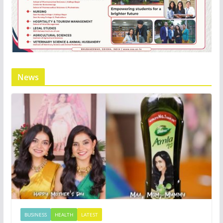
News
BUSINESS
HEALTH
LATEST