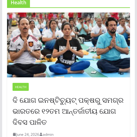
Health
HEALTH
ଦି ଯୋଗ ଇନଷ୍ଟିଚ୍ୟୁଟ୍ ପକ୍ଷରୁ ସମଗ୍ର
ଭାରତରେ ୧୨ତମ ଆନ୍ତର୍ଜାତୀୟ ଯୋଗ
ଦିବସ ପାଳିତ
June 24, 2026
admin