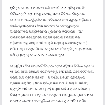
ସୁକିନ୍ଦା
: ଭାରତର ଅଗ୍ରଣୀ ଖଣି କଂପାନି ଟାଟା ଷ୍ଟିଲ୍ ମାଇନିଂ
ଲିମିଟେଡ୍ (ଟିଏସ୍‌ଏମ୍‌ଏଲ୍‌) ପକ୍ଷରୁ ଏହାର ବିବିଧତା, ଲିଙ୍ଗଗତ
ସମାନତା ଓ ଅନ୍ତର୍ଭୁକ୍ତୀକରଣ ଅଭିଯାନର ଅଂଶ ସ୍ୱରୂପ ଓଡ଼ିଶାରେ
କାର୍ଯ୍ୟକ୍ଷେତ୍ରରେ ମହିଳାମାନଙ୍କ ଲାଗି ଏକ ସ୍ୱତନ୍ତ୍ର
ଆପ୍ରେଟିଂସିପ୍ କାର୍ଯ୍ୟକ୍ରମର ଶୁଭାରମ୍ଭ କରାଯାଇଛି । ଅଣ
ପାରମ୍ପରିକ କ୍ଷେତ୍ରରେ ନିଯୁକ୍ତି ସୁଯୋଗ ପ୍ରଦାନ କରି
ମହିଳାମାନଙ୍କୁ ସଶକ୍ତ କରିବା ଲାଗି ଲକ୍ଷ୍ୟ ରଖାଯାଇଥିବା ଏହି
ଅଭିଯାନକୁ ଯାଜପୁର ଜିଲ୍ଲାରେ ଥିବା କଂପାନିର ସୁକିନ୍ଦା କ୍ରୋମାଇଟ୍
ଖଣି କ୍ୟାମ୍ପସ୍‌ରେ ଉଦ୍‌ଘାଟନ କରାଯାଇଥିଲା ।
ସମ୍ପୂର୍ଣ୍ଣ ମହିଳା ଆପ୍ରେଟିଂସିପ୍ ବ୍ୟାଚ୍‌ରେ ଓଡ଼ିଶାର ବିଭିନ୍ନ ସ୍ଥାନର
୧୫ ଜଣ ମହିଳା ରହିଛନ୍ତି ଯେଉଁମାନଙ୍କୁ ମେଟାଲର୍ଜି, ଇଲେକ୍ଟ୍ରିକାଲ୍‌,
ସିଭିଲ୍ ଆଦି ଟ୍ରେଡ୍ ଉପରେ ଏକ ବର୍ଷିଆ ଅବଧିର ପ୍ରଶିକ୍ଷଣ
ପ୍ରଦାନ କରାଯିବ । ଖଣିର ବିଭିନ୍ନ ଦିଗ ଯଥା ଜିଓଲୋଜି, ଡ୍ରିଲିଂ,
ବ୍ଲାଷ୍ଟିଂ ଆଦି ଉପରେ ମଧ୍ୟ ଏହି ବ୍ୟାଚ୍ ତାଲିମ ହାସଲ କରିବେ ।
ଟିଏସ୍‌ଏମ୍‌ଏଲ୍‌ର ଆଠଗଡ଼, ଗୋପାଳପୁର ଓ ଯାଜପୁରରେ ଥିବା ଫେରୋ
ଆଲଏଜ୍ କାରଖାନା ଏବଂ ସୁକିନ୍ଦା ଅଂଚଳରେ ଥିବା ଖଣିର ଅଭିଜ୍ଞ