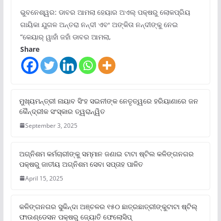
ଭୁବନେଶ୍ୱର: ଡାବର ଆମଲା ହେୟାର ଅଏଲ୍ ପକ୍ଷରୁ ଲୋକପ୍ରିୟ
ଗାୟିକା ଯୁଗଳ ଅନ୍ତରା ନନ୍ଦୀ ଏବଂ ଅଙ୍କିତା ନନ୍ଦୀଙ୍କୁ ନେଇ
“କେୟାର୍ ୱାହାଁ ଜହାଁ ଡାବର ଆମଲା,
Share
ମୁଖ୍ୟମନ୍ତ୍ରୀ ନାୟାବ ସିଂହ ସଇନୀଙ୍କ ନେତୃତ୍ୱରେ ହରିୟାଣାରେ ଜନ
କୈନ୍ଦ୍ରୀକ ସଂସ୍କାର ତ୍ୱରାନ୍ୱିତ
September 3, 2025
ଅଗ୍ନିଶମ କର୍ମଚାରୀଙ୍କୁ ସମ୍ମାନ ଜଣାଇ ଟାଟା ଷ୍ଟିଲ କଳିଙ୍ଗନଗର
ପକ୍ଷରୁ ଜାତୀୟ ଅଗ୍ନିଶମ ସେବା ସପ୍ତାହ ପାଳିତ
April 15, 2025
କଳିଙ୍ଗନଗର ସୁକିନ୍ଦା ଅଞ୍ଚଳର ୧୫୦ ଛାତ୍ରଛାତ୍ରୀଙ୍କୁଟାଟା ଷ୍ଟିଲ୍
ଫାଉଣ୍ଡେସନ ପକ୍ଷରୁ ଜ୍ୟୋତି ଫେଲୋସିପ୍‌