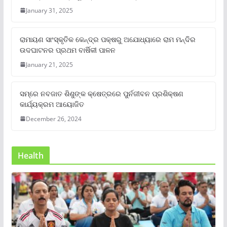
January 31, 2025
ରାମାୟଣ ସାଂସ୍କୃତିକ କେନ୍ଦ୍ର ପକ୍ଷରୁ ଅଯୋଧ୍ୟାରେ ରାମ ମନ୍ଦିର
ଉଦଘାଟନର ପ୍ରଥମ ବାର୍ଷିକୀ ପାଳନ
January 21, 2025
ସମ୍‌ରେ ନବଜାତ ଶିଶୁଙ୍କ କ୍ଷେତ୍ରରେ ପୁର୍ନଜୀବନ ପ୍ରଶିକ୍ଷଣ
କାର୍ଯ୍ୟକ୍ରମ ଆୟୋଜିତ
December 26, 2024
Health