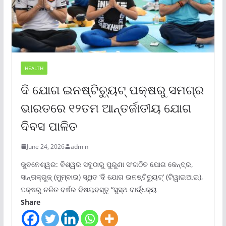
HEALTH
ଦି ଯୋଗ ଇନଷ୍ଟିଚ୍ୟୁଟ୍ ପକ୍ଷରୁ ସମଗ୍ର
ଭାରତରେ ୧୨ତମ ଆନ୍ତର୍ଜାତୀୟ ଯୋଗ
ଦିବସ ପାଳିତ
June 24, 2026
admin
ଭୁବନେଶ୍ୱର: ବିଶ୍ୱର ସବୁଠାରୁ ପୁରୁଣା ସଂଗଠିତ ଯୋଗ କେନ୍ଦ୍ର,
ସାନ୍ତାକ୍ରୁଜ୍ (ମୁମ୍ବାଇ) ସ୍ଥିତ ‘ଦି ଯୋଗ ଇନଷ୍ଟିଚ୍ୟୁଟ୍‌’ (ଟିୱାଇଆଇ),
ପକ୍ଷରୁ ଚଳିତ ବର୍ଷର ବିଷୟବସ୍ତୁ “ସୁସ୍ଥ ବାର୍ଦ୍ଧକ୍ୟ
Share