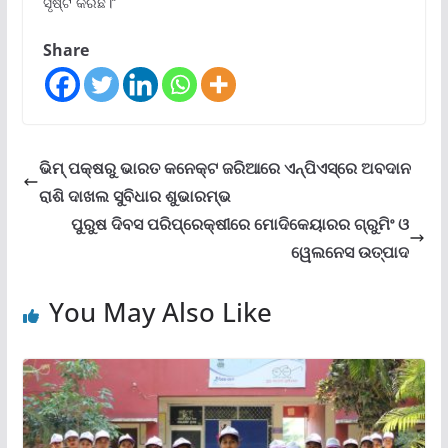
ସୃଷ୍ଟି କରିଛି।’’
Share
ଭିମ୍ ପକ୍ଷରୁ ଭାରତ କନେକ୍ଟ ଜରିଆରେ ଏନ୍‌ପିଏସ୍‌ରେ ଅବଦାନ
ରାଶି ଦାଖଲ ସୁବିଧାର ଶୁଭାରମ୍ଭ
ପୁରୁଷ ଦିବସ ପରିପ୍ରେକ୍ଷୀରେ ମୋଦିକେୟାରର ଗ୍ରୁମିଂ ଓ
ୱେଲନେସ ଉତ୍ପାଦ
You May Also Like