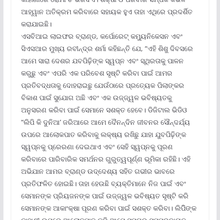
ଆହ୍ୱାନ ଅତିକ୍ରମ କରିବାରେ ସହାୟକ ହୁଏ ତାହା ଏଥିରେ ପ୍ରଦର୍ଶିତ
କରାଯାଇଛି।
ଏସବିଆଇ ଲାଇଫର ବ୍ରାଣ୍ଡ, କର୍ପୋରେଟ୍ କମ୍ୟୁନିକେସନ ଏବଂ
ସିଏସଆର ମୁଖ୍ୟ ରବୀନ୍ଦ୍ର ଶର୍ମା କହିଛନ୍ତି ଯେ, “ଏହି ଶିଶୁ ଦିବସରେ
ଆମେ ସାରା ଦେଶର ଯବପିଢ଼ିଙ୍କ ସ୍ୱପ୍ନ ଏବଂ ସ୍ଥିରତାକୁ ପାଳନ
କରୁଛୁ ଏବଂ ଏପରି ଏକ ପରିବେଶ ସୃଷ୍ଟି କରିବା ପାଇଁ ଆମର
ପ୍ରତିବଦ୍ଧତାକୁ ଦୋହରାଇଛୁ ଯେଉଁଠାରେ ପ୍ରତ୍ୟେକ ପିଲାଙ୍କର
ବିକାଶ ପାଇଁ ସୁଯୋଗ ଅଛି ଏବଂ ଏକ ଉଜ୍ଜ୍ୱଳ ଭବିଷ୍ୟତକୁ
ଅନୁସରଣ କରିବା ପାଇଁ ସେମାନେ ସଶକ୍ତ ହେବେ। ଡିଜିଟାଲ ଭିଡିଓ
“ଲିପି କି ଦୁନିଆ’ ଜରିଆରେ ଆମେ ଦୈନନ୍ଦିନ ଜୀବନର ସୌନ୍ଦର୍ଯ୍ୟ
ଉପରେ ଆଲୋକପାତ କରିବାକୁ ଲକ୍ଷ୍ୟ ରଖିଛୁ ଯାହା ଯୁବପିଢ଼ିଙ୍କ
ସ୍ୱପ୍ନକୁ ପ୍ରେରଣା ଦେଇଥାଏ ଏବଂ ସେହି ସ୍ୱପ୍ନକୁ ପୂରଣ
କରିବାରେ ପାରିବାରିକ ସମର୍ଥନର ଗୁରୁତ୍ୱପୂର୍ଣ୍ଣ ଭୂମିକା ରହିଛି। ଏହି
ଅଭିଯାନ ଆମର ବ୍ରାଣ୍ଡ ଉଦ୍ଦେଶ୍ୟ ସହିତ ଗଭୀର ଭାବରେ
ପ୍ରତିଫଳିତ ହୋଇଛି। ତାହା ହେଉଛି ବ୍ୟକ୍ତିମାନେ ନିଜ ପାଇଁ ଏବଂ
ସେମାନଙ୍କ ପ୍ରିୟଜନଙ୍କ ପାଇଁ ଉଜ୍ଜ୍ୱଳ ଭବିଷ୍ୟତ ସୃଷ୍ଟି କରି
ସେମାନଙ୍କ ଆକାଂକ୍ଷା ପୂରଣ କରିବା ପାଇଁ ସଶକ୍ତ କରିବା। ଲିପିିଙ୍କ