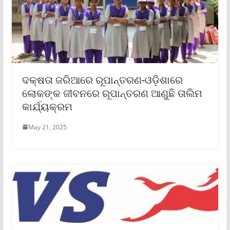
ଦକ୍ଷତା ଜରିଆରେ ରୂପାନ୍ତରଣ-ଓଡ଼ିଶାରେ
ଲୋକଙ୍କ ଜୀବନରେ ରୂପାନ୍ତରଣ ଆଣୁଛି ତାଲିମ
କାର୍ଯ୍ୟକ୍ରମ
May 21, 2025