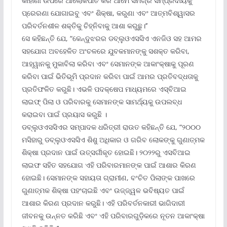
କାହାଣୀ ଉପରେ ଆଲୋକପାତ କରି ଆମେ ସମଗ୍ର ସମ୍ପ୍ରଦାୟକୁ
ପ୍ରେରଣା ଯୋଗାଇବୁ ଏବଂ ଶିକ୍ଷା, କରୁଣା ଏବଂ ଆତ୍ମବିଶ୍ୱାସର
ପରିବର୍ତନଶୀଳ ଶକ୍ତିକୁ ଚିହ୍ନିବାକୁ ଆଶା କରୁଛୁ।’’
ସେ କହିଛନ୍ତି ଯେ, “କେନ୍ଦୁଝରର ଡବ୍ଲୁଓଏସସିଏ ଏନଜିଓ ସହ ଆମର
ସହଯୋଗ ଅବହେଳିତ ଅଂଚଳରେ ଯୁବକମାନଙ୍କୁ ସଶକ୍ତ କରିବା,
ଆହ୍ୱାନକୁ ମୁକାବିଲା କରିବା ଏବଂ ସେମାନଙ୍କ ଆକାଂକ୍ଷାକୁ ପୂରଣ
କରିବା ପାଇଁ ଭିତିଭୂମି ପ୍ରଦାନ କରିବା ପାଇଁ ଆମର ପ୍ରତିବଦ୍ଧତାକୁ
ପ୍ରତିଫଳିତ କରୁଛି। ଏଭଳି ପଦକ୍ଷେପ ମାଧ୍ୟମରେ ଏସ୍‌ବିଆଇ
ଲାଇଫ୍ ପିଲା ଓ ପରିବାରକୁ ସେମାନଙ୍କ ସାମର୍ଥ୍ୟକୁ ଉପଲବ୍ଧ
କରାଇବା ପାଇଁ ପ୍ରୟାସ କରୁଛି ।
ଡବ୍ଲୁଓଏସସିଏର ସମ୍ପାଦକ ଧରିତ୍ରୀ ରାଉତ କହିଛନ୍ତି ଯେ, “୨୦୦୦
ମସିହାରୁ ଡବ୍ଲୁଓଏସସିଏ ଶିଶୁ ଅଧିକାର ଓ ଗରିବ ଲୋକଙ୍କୁ ଗୁଣାତ୍ମକ
ଶିକ୍ଷା ପ୍ରଦାନ ପାଇଁ ଉତ୍ସର୍ଗୀକୃତ ହୋଇଛି। ୨୦୨୨ରୁ ଏସବିଆଇ
ଲାଇଫ ସହିତ ସହଯୋଗ ଏହି ପରିବାରମାନଙ୍କ ପାଇଁ ଆଶାର କିରଣ
ହୋଇଛି। ସେମାନଙ୍କ ସହାୟତା ଗ୍ରାମୀଣ, ବଂଚିତ ପିଲାଙ୍କ ପାଖରେ
ଗୁଣାତ୍ମକ ଶିକ୍ଷା ପହଂଚାଇଛି ଏବଂ ଉଜ୍ଜ୍ୱଳ ଭବିଷ୍ୟତ ପାଇଁ
ଆଶାର କିରଣ ପ୍ରଦାନ କରୁଛି। ଏହି ପରିବର୍ତନକାରୀ ଭାଗିଦାରୀ
ଜୀବନକୁ ଉନ୍ନତ କରିଛି ଏବଂ ଏହି ପରିବାରଗୁଡ଼ିକରେ ନୂତନ ଆକାଂକ୍ଷା