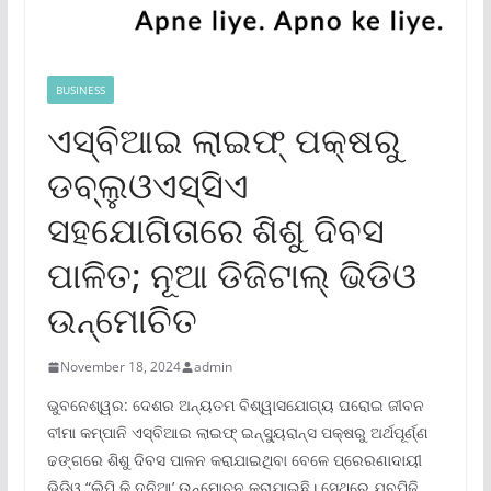
BUSINESS
ଏସ୍‌ବିଆଇ ଲାଇଫ୍ ପକ୍ଷରୁ
ଡବ୍ଲୁଓଏସ୍‌ସିଏ
ସହଯୋଗିତାରେ ଶିଶୁ ଦିବସ
ପାଳିତ; ନୂଆ ଡିଜିଟାଲ୍ ଭିଡିଓ
ଉନ୍ମୋଚିତ
November 18, 2024
admin
ଭୁବନେଶ୍ୱର: ଦେଶର ଅନ୍ୟତମ ବିଶ୍ୱାସଯୋଗ୍ୟ ଘରୋଇ ଜୀବନ
ବୀମା କମ୍ପାନି ଏସ୍‌ବିଆଇ ଲାଇଫ୍ ଇନ୍‌ସ୍ୟୁରାନ୍ସ ପକ୍ଷରୁ ଅର୍ଥପୂର୍ଣ୍ଣ
ଢଙ୍ଗରେ ଶିଶୁ ଦିବସ ପାଳନ କରାଯାଇଥିବା ବେଳେ ପ୍ରେରଣାଦାୟୀ
ଭିଡିଓ “ଲିପି କି ଦୁନିଆ’ ଉନ୍ମୋଚନ କରାଯାଇଛି। ସେଥିରେ ଯୁବପିଢ଼ି,