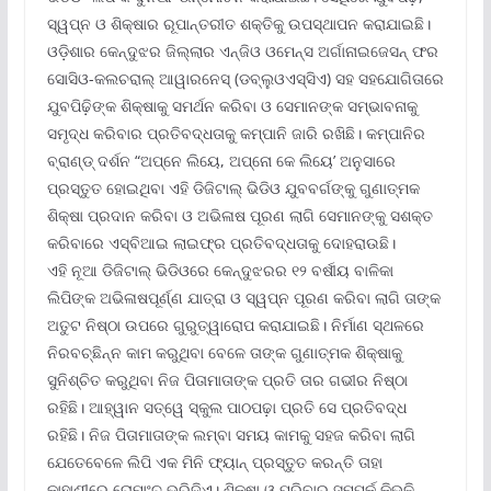
ସ୍ୱପ୍ନ ଓ ଶିକ୍ଷାର ରୂପାନ୍ତରୀତ ଶକ୍ତିକୁ ଉପସ୍ଥାପନ କରାଯାଇଛି।
ଓଡ଼ିଶାର କେନ୍ଦୁଝର ଜିଲ୍ଲାର ଏନ୍‌ଜିଓ ଓମେନ୍‌ସ ଅର୍ଗାନାଇଜେସନ୍ ଫର
ସୋସିଓ-କଲଚରାଲ୍ ଆୱାରନେସ୍ (ଡବ୍ଲୁଓଏସ୍‌ସିଏ) ସହ ସହଯୋଗିତାରେ
ଯୁବପିଢ଼ିଙ୍କ ଶିକ୍ଷାକୁ ସମର୍ଥନ କରିବା ଓ ସେମାନଙ୍କ ସମ୍ଭାବନାକୁ
ସମୃଦ୍ଧ କରିବାର ପ୍ରତିବଦ୍ଧତାକୁ କମ୍ପାନି ଜାରି ରଖିଛି। କମ୍ପାନିର
ବ୍ରାଣ୍ଡ୍ ଦର୍ଶନ “ଅପ୍‌ନେ ଲିୟେ, ଅପ୍‌ନୋ କେ ଲିୟେ’ ଅନୁସାରେ
ପ୍ରସ୍ତୁତ ହୋଇଥିବା ଏହି ଡିଜିଟାଲ୍ ଭିଡିଓ ଯୁବବର୍ଗଙ୍କୁ ଗୁଣାତ୍ମକ
ଶିକ୍ଷା ପ୍ରଦାନ କରିବା ଓ ଅଭିଳାଷ ପୂରଣ ଲାଗି ସେମାନଙ୍କୁ ସଶକ୍ତ
କରିବାରେ ଏସ୍‌ବିଆଇ ଲାଇଫ୍‌ର ପ୍ରତିବଦ୍ଧତାକୁ ଦୋହରାଉଛି।
ଏହି ନୂଆ ଡିଜିଟାଲ୍ ଭିଡିଓରେ କେନ୍ଦୁଝରର ୧୨ ବର୍ଷୀୟ ବାଳିକା
ଲିପିଙ୍କ ଅଭିଳାଷପୂର୍ଣ୍ଣ ଯାତ୍ରା ଓ ସ୍ୱପ୍ନ ପୂରଣ କରିବା ଲାଗି ତାଙ୍କ
ଅତୁଟ ନିଷ୍ଠା ଉପରେ ଗୁରୁତ୍ୱାରୋପ କରାଯାଇଛି। ନିର୍ମାଣ ସ୍ଥଳରେ
ନିରବଚ୍ଛିନ୍ନ କାମ କରୁଥିବା ବେଳେ ତାଙ୍କ ଗୁଣାତ୍ମକ ଶିକ୍ଷାକୁ
ସୁନିଶ୍ଚିତ କରୁଥିବା ନିଜ ପିତାମାତାଙ୍କ ପ୍ରତି ତାର ଗଭୀର ନିଷ୍ଠା
ରହିଛି। ଆହ୍ୱାନ ସତ୍ୱେ ସ୍କୁଲ ପାଠପଢ଼ା ପ୍ରତି ସେ ପ୍ରତିବଦ୍ଧ
ରହିଛି। ନିଜ ପିତାମାତାଙ୍କ ଲମ୍ବା ସମୟ କାମକୁ ସହଜ କରିବା ଲାଗି
ଯେତେବେଳେ ଲିପି ଏକ ମିନି ଫ୍ୟାନ୍ ପ୍ରସ୍ତୁତ କରନ୍ତି ତାହା
କାହାଣୀରେ ରୋମାଂଚ ଭରିଦିଏ। ଶିକ୍ଷା ଓ ପରିବାର ସମ୍ପର୍କ କିଭଳି