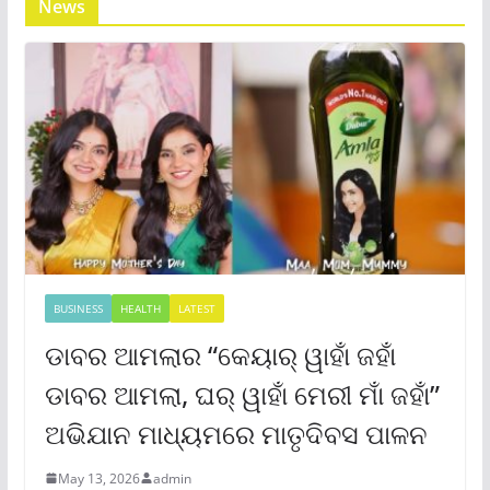
News
BUSINESS
HEALTH
LATEST
ଡାବର ଆମଲାର “କେୟାର୍ ୱାହାଁ ଜହାଁ
ଡାବର ଆମଲା, ଘର୍ ୱାହାଁ ମେରୀ ମାଁ ଜହାଁ”
ଅଭିଯାନ ମାଧ୍ୟମରେ ମାତୃଦିବସ ପାଳନ
May 13, 2026
admin