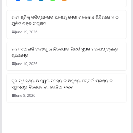
ଟାଟା ଷ୍ଟିଲ୍‌ କଳିଙ୍ଗନଗର ପକ୍ଷରୁ ମେଗା ରକ୍ତଦାନ ଶିବିରରେ ୨୮୦
ୟୁନିଟ୍‌ ରକ୍ତ ସଂଗୃହୀତ
June 19, 2026
ଟାଟା ଏଆଇଜି ପକ୍ଷରୁ ମେଡିକେୟାର ରିଜର୍ଭ ସୁପର ଟପ୍‌-ଅପ୍ ପ୍ଲାନ୍‌ର
ଶୁଭାରମ୍ଭ
June 10, 2026
ମୁଖ ସ୍ୱାସ୍ଥ୍ୟ ଓ ତ୍ୱଚା ସମସ୍ୟାର ଅଦୃଶ୍ୟ ସମ୍ପର୍କ :ପ୍ରଖ୍ୟାତ
ସ୍ୱାସ୍ଥ୍ୟ ବିଶେଷଜ୍ଞ ଡା. ସୋନିଆ ଦତ୍ତ
June 8, 2026