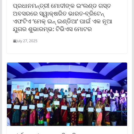
ପ୍ରଧାନମନ୍ତ୍ରୀ ମୋଦୀଙ୍କ ଇଂଲଣ୍ଡ ଗସ୍ତ
ଅବସରରେ ସ୍ୱାକ୍ଷରିତ ଭାରତ-ବ୍ରିଟେନ୍
ଏଫଟିଏ ‘ମେକ୍ ଇନ୍ ଇଣ୍ଡିଆ’ ପାଇଁ ଏକ ନୂଆ
ଯୁଗର ଶୁଭାରମ୍ଭ: ଟିଭିଏସ ମୋଟର
July 27, 2025