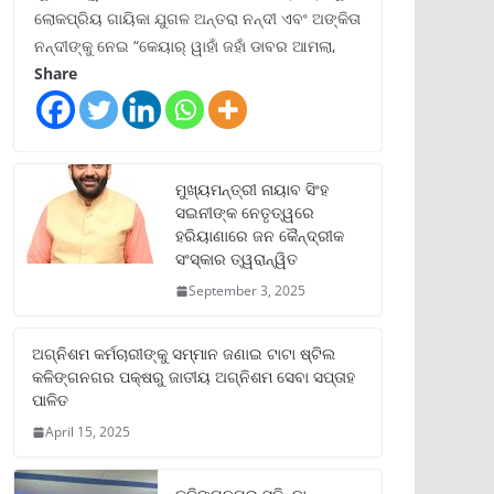
ଲୋକପ୍ରିୟ ଗାୟିକା ଯୁଗଳ ଅନ୍ତରା ନନ୍ଦୀ ଏବଂ ଅଙ୍କିତା
ନନ୍ଦୀଙ୍କୁ ନେଇ “କେୟାର୍ ୱାହାଁ ଜହାଁ ଡାବର ଆମଲା,
Share
ମୁଖ୍ୟମନ୍ତ୍ରୀ ନାୟାବ ସିଂହ
ସଇନୀଙ୍କ ନେତୃତ୍ୱରେ
ହରିୟାଣାରେ ଜନ କୈନ୍ଦ୍ରୀକ
ସଂସ୍କାର ତ୍ୱରାନ୍ୱିତ
September 3, 2025
ଅଗ୍ନିଶମ କର୍ମଚାରୀଙ୍କୁ ସମ୍ମାନ ଜଣାଇ ଟାଟା ଷ୍ଟିଲ
କଳିଙ୍ଗନଗର ପକ୍ଷରୁ ଜାତୀୟ ଅଗ୍ନିଶମ ସେବା ସପ୍ତାହ
ପାଳିତ
April 15, 2025