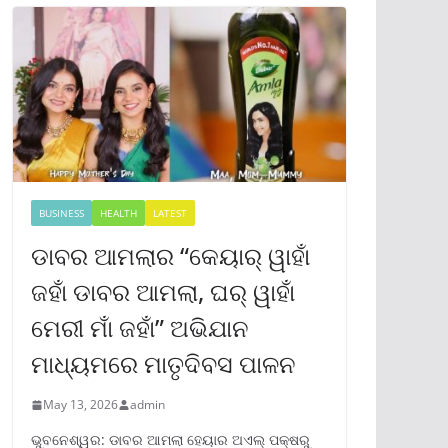
BUSINESS
HEALTH
LATEST
ଡାବର ଆମଲାର “କେୟାର୍ ୱାହାଁ
ଜହାଁ ଡାବର ଆମଲା, ଘର୍ ୱାହାଁ
ମେରୀ ମାଁ ଜହାଁ” ଅଭିଯାନ
ମାଧ୍ୟମରେ ମାତୃଦିବସ ପାଳନ
May 13, 2026
admin
ଭୁବନେଶ୍ୱର: ଡାବର ଆମଲା ହେୟାର ଅଏଲ୍ ପକ୍ଷରୁ