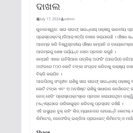
ଦାଖଲ
July 17, 2024
admin
ଭୁବନେଶ୍ୱର: ସାଇ ଲାଇଫ୍ ସାଇନ୍‌ସେସ୍ ପକ୍ଷରୁ ଭାରତୀୟ ପ୍ରତି
ପ୍ରୋସ୍‌ପେକ୍ଟସ୍ (ଡିଆର୍‌ଏଚ୍‌ପି) ଦାଖଲ କରାଯାଇଛି । ଔଷଧ 
ଆରମ୍ଭ କରି ବିଶ୍ୱସ୍ତରୀୟ ଔଷଧ କମ୍ପାନି ଓ ବାୟୋଟେକ୍‌ନୋଲୋଜି
ଆରମ୍ଭରୁ ଶେଷ ପର୍ଯ୍ୟନ୍ତ ସେବା ପ୍ରଦାନ କରୁଛି ।
କମ୍ପାନି ଏହାର ଇନିସିଆଲ ପବ୍ଲିକ୍ ଅଫରିଂ (ଆଇପିଓ) ଜରିଆରେ
ଅଫରରେ ୮୦୦ କୋଟି ଟଙ୍କା ସଂଗ୍ରହ କରିବାକୁ ଲକ୍ଷ୍ୟ ରଖ
ବିକ୍ରି କରାଯିବ ।
ଆଇପିଓରୁ ସଂଗୃହୀତ ରାଶିକୁ ସାଇ ଲାଇଫ୍ ସାଇନ୍‌ସେସ୍ ପକ୍ଷରୁ 
କୋଟି ଟଙ୍କା ଏବଂ ୨) ଅବଶିଷ୍ଟ ରାଶିକୁ ସାଧାରଣ କର୍ପୋରେଟ୍ 
ରେଡ୍ ହେରିଂ ପ୍ରୋସ୍‌ପେକ୍ଟସ୍‌ରେ ପ୍ରଦାନ କରାଯାଇଥିବା ଇକ୍ୱି
(ଏନ୍‌ଏସ୍‌ଇ)ରେ ତାଲିକାଭୁକ୍ତ କରିବାକୁ ପ୍ରସ୍ତାବ ରଖିଛି ।
ଏହି ଇସ୍ୟୁର ବୁକ୍ ରନିଂ ଲିଡ୍ ମ୍ୟାନେଜର ହେଉଛନ୍ତି କୋଟାକ୍ ମ
ଲିମିଟେଡ୍‌, ଜେଫେରିଜ୍ ଇଣ୍ଡିଆ ପ୍ରାଇଭେଟ୍ ଲିମିଟେଡ୍ ଓ ମର୍ଗା
Share