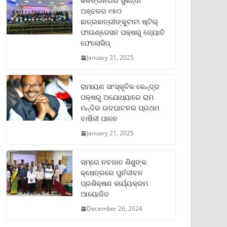
କଳିଙ୍ଗନଗର ସୁକିନ୍ଦା
ଅଞ୍ଚଳର ୧୫୦
ଛାତ୍ରଛାତ୍ରୀଙ୍କୁଟାଟା ଷ୍ଟିଲ୍
ଫାଉଣ୍ଡେସନ ପକ୍ଷରୁ ଜ୍ୟୋତି
ଫେଲୋସିପ୍‌
January 31, 2025
ରାମାୟଣ ସାଂସ୍କୃତିକ କେନ୍ଦ୍ର
ପକ୍ଷରୁ ଅଯୋଧ୍ୟାରେ ରାମ
ମନ୍ଦିର ଉଦଘାଟନର ପ୍ରଥମ
ବାର୍ଷିକୀ ପାଳନ
January 21, 2025
ସମ୍‌ରେ ନବଜାତ ଶିଶୁଙ୍କ
କ୍ଷେତ୍ରରେ ପୁର୍ନଜୀବନ
ପ୍ରଶିକ୍ଷଣ କାର୍ଯ୍ୟକ୍ରମ
ଆୟୋଜିତ
December 26, 2024