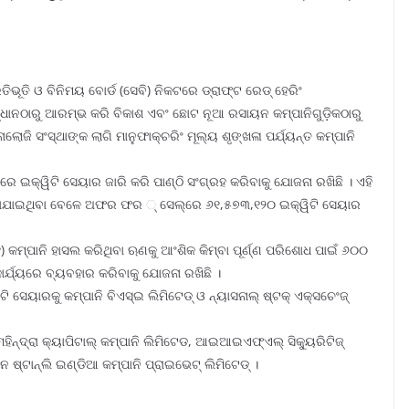
ଭୂତି ଓ ବିନିମୟ ବୋର୍ଡ (ସେବି) ନିକଟରେ ଡ୍ରାଫ୍‌ଟ ରେଡ୍ ହେରିଂ
ସନ୍ଧାନଠାରୁ ଆରମ୍ଭ କରି ବିକାଶ ଏବଂ ଛୋଟ ନୂଆ ରସାୟନ କମ୍ପାନିଗୁଡ଼ିକଠାରୁ
 ସଂସ୍ଥାଙ୍କ ଲାଗି ମାନୁଫାକ୍‌ଚରିଂ ମୂଲ୍ୟ ଶୃଙ୍ଖଳା ପର୍ଯ୍ୟନ୍ତ କମ୍ପାନି
 ଇକ୍ୱିଟି ସେୟାର ଜାରି କରି ପାଣ୍ଠି ସଂଗ୍ରହ କରିବାକୁ ଯୋଜନା ରଖିଛି । ଏହି
ାଯାଇଥିବା ବେଳେ ଅଫର ଫର ୍ ସେଲ୍‌ରେ ୬୧,୫୭୩,୧୨୦ ଇକ୍ୱିଟି ସେୟାର
୧) କମ୍ପାନି ହାସଲ କରିଥିବା ଋଣକୁ ଆଂଶିକ କିମ୍ବା ପୂର୍ଣ୍ଣ ପରିଶୋଧ ପାଇଁ ୬୦୦
କାର୍ଯ୍ୟରେ ବ୍ୟବହାର କରିବାକୁ ଯୋଜନା ରଖିଛି ।
ଟି ସେୟାରକୁ କମ୍ପାନି ବିଏସ୍‌ଇ ଲିମିଟେଡ୍ ଓ ନ୍ୟାସନାଲ୍ ଷ୍ଟକ୍ ଏକ୍ସଚେଂଜ୍
ହିନ୍ଦ୍ରା କ୍ୟାପିଟାଲ୍ କମ୍ପାନି ଲିମିଟେଡ, ଆଇଆଇଏଫ୍‌ଏଲ୍ ସିକ୍ୟୁରିଟିଜ୍
ନ ଷ୍ଟାନ୍‌ଲି ଇଣ୍ଡିଆ କମ୍ପାନି ପ୍ରାଇଭେଟ୍ ଲିମିଟେଡ୍ ।