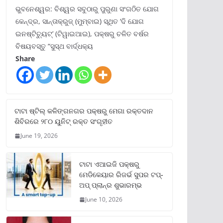
ଭୁବନେଶ୍ୱର: ବିଶ୍ୱର ସବୁଠାରୁ ପୁରୁଣା ସଂଗଠିତ ଯୋଗ
କେନ୍ଦ୍ର, ସାନ୍ତାକ୍ରୁଜ୍ (ମୁମ୍ବାଇ) ସ୍ଥିତ ‘ଦି ଯୋଗ
ଇନଷ୍ଟିଚ୍ୟୁଟ୍‌’ (ଟିୱାଇଆଇ), ପକ୍ଷରୁ ଚଳିତ ବର୍ଷର
ବିଷୟବସ୍ତୁ “ସୁସ୍ଥ ବାର୍ଦ୍ଧକ୍ୟ
Share
ଟାଟା ଷ୍ଟିଲ୍‌ କଳିଙ୍ଗନଗର ପକ୍ଷରୁ ମେଗା ରକ୍ତଦାନ
ଶିବିରରେ ୨୮୦ ୟୁନିଟ୍‌ ରକ୍ତ ସଂଗୃହୀତ
June 19, 2026
ଟାଟା ଏଆଇଜି ପକ୍ଷରୁ
ମେଡିକେୟାର ରିଜର୍ଭ ସୁପର ଟପ୍‌-
ଅପ୍ ପ୍ଲାନ୍‌ର ଶୁଭାରମ୍ଭ
June 10, 2026