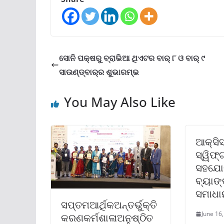
ସୋନି ପକ୍ଷରୁ ବ୍ରାଭିଆ ଥିଏଟର ବାର୍ ୮ ଓ ବାର୍ ୯
ସାଉଣ୍ଡ୍‌ବାର୍‌ର ଶୁଭାରମ୍ଭ
You May Also Like
ଆକ୍ସିସ
ସ୍ୱିଫ୍
ସହଯୋଗ
ବ୍ୟାଙ୍
ସମାଧା
ସପ୍ତମଆର୍ଥିକଅନ୍ତର୍ଭୁକ୍ତି
June 16
କରଣକର୍ମଶାଳାଅନୁଷ୍ଠିତ