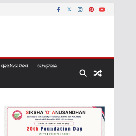
ସ୍ବାଧୀନତା ଦିବସ
ଫେଷ୍ଟିଭାଲ