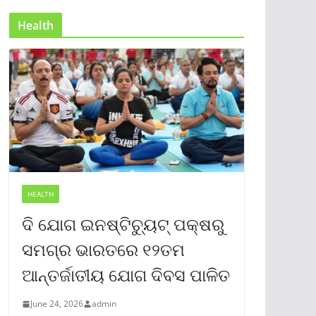
Health
HEALTH
ଦି ଯୋଗ ଇନଷ୍ଟିଚ୍ୟୁଟ୍ ପକ୍ଷରୁ
ସମଗ୍ର ଭାରତରେ ୧୨ତମ
ଆନ୍ତର୍ଜାତୀୟ ଯୋଗ ଦିବସ ପାଳିତ
June 24, 2026
admin