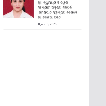
ମୁଖ ସ୍ୱାସ୍ଥ୍ୟ ଓ ତ୍ୱଚା
ସମସ୍ୟାର ଅଦୃଶ୍ୟ ସମ୍ପର୍କ
:ପ୍ରଖ୍ୟାତ ସ୍ୱାସ୍ଥ୍ୟ ବିଶେଷଜ୍ଞ
ଡା. ସୋନିଆ ଦତ୍ତ
June 8, 2026