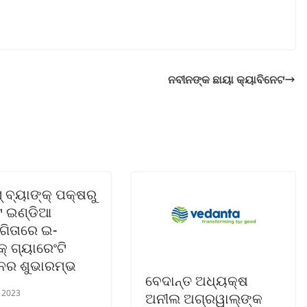
ନବୀନଙ୍କ ଛାୟା କ୍ୟାବିନେଟ
୍ ବ୍ୟାଙ୍କ୍ ପକ୍ଷରୁ
ଟ ଇଣ୍ଡିଆ
ିତାରେ ଇ-
କ୍ ଗ୍ୟାରେଂଟି
ନର ଶୁଭାରମ୍ଭ
ବେଦାନ୍ତ ଅଧ୍ୟକ୍ଷ
, 2023
ଅନୀଲ ଅଗ୍ରୱାଲ୍‌ଙ୍କ