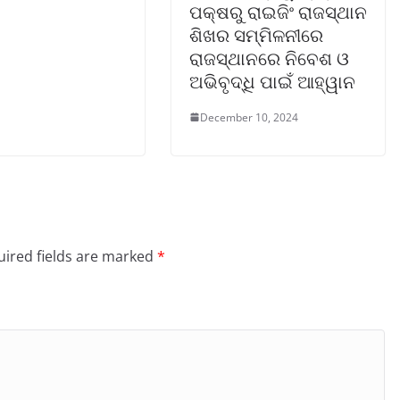
ପକ୍ଷରୁ ରାଇଜିଂ ରାଜସ୍ଥାନ
ଶିଖର ସମ୍ମିଳନୀରେ
ରାଜସ୍ଥାନରେ ନିବେଶ ଓ
ଅଭିବୃଦ୍ଧି ପାଇଁ ଆହ୍ୱାନ
December 10, 2024
ired fields are marked
*