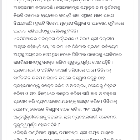
ଆଲୋକପାତ କରାଯାଇଛି। ଲୋକମାନଙ୍କ ଦୟାଳୁଭାବ ଓ ଦୁର୍ବଳତାକୁ
କିଭଳି ଠକମାନେ ବ୍ୟବହାର କରନ୍ତି ତାହା ଏଥିରେ ମନେ ପକାଇ
ଦିଆଯାଇଛି। ଦୁଇଟି ସିନେମା ମୁଙ୍ଗଫଲିୱାଲା ଓ ପାନବାଲା ଭୂମିକାରେ
ପଙ୍କଜ ତ୍ରିପାଠୀଙ୍କୁ ଦେଖିବାକୁ ମିଳିଛି।
ଏନପିସିଆଇର ପରିଚାଳନା ନିର୍ଦ୍ଦେଶକ ଓ ସିଇଓ ଶ୍ରୀ ଦିଲ୍ଲୀପ
ଆସ୍‌ବେ କହିଛନ୍ତି ଯେ, “ଭାରତ ଏକ ଡିଜିଟାଲ୍‌-ପ୍ରଥମ ଭବିଷ୍ୟତ
ଆଡ଼କୁ ଅଗ୍ରସର ହେଉଥିବା ବେଳେ ଡିଜିଟାଲ ଠକେଇକୁ ରୋକିବାରେ
ନାଗରିକମାନଙ୍କୁ ସଶକ୍ତ କରିବା ଗୁରୁତ୍ୱପୂର୍ଣ୍ଣ ହୋଇପଡ଼ିଛି।
ପ୍ରଭାବଶାଳୀ ଓ ପରିଚିତ କାହାଣୀ ଜରିଆରେ ଆମେ ଡିଜିଟାଲ୍
ସାର୍ବଜନୀନ ଉତମ ଅଭିଯାନ ଉପରେ ବିଶ୍ୱାସ କରୁଛୁ ଯାହା
ଗ୍ରାହକମାନଙ୍କୁ ସଶକ୍ତ କରିବ ଓ ଅନଲାଇନ୍ ଠକେଇକୁ ଚିହ୍ନଟ
କରିବା ଓ ତାହା ବିରୋଧରେ ଲଢ଼େଇ କରିବା ଲାଗି ଜ୍ଞାନ ଓ ଦକ୍ଷତା
ପ୍ରଦାନ କରି ବ୍ୟବହାରକାରୀମାନଙ୍କୁ ସଶକ୍ତ କରିବ। ଡିଜିଟାଲ୍
ପେମେଂଟ୍ ସେବାରେ ବିଶ୍ୱାସ ଗଠନ କରିବା ଏବଂ ଆର୍ଥିକ
ଅନ୍ତର୍ଭୁକ୍ତୀକରଣକୁ ବଢ଼ାଇବା ଲାଗି ବ୍ୟବହାରକାରୀ ସଚେତନତା
ଗୁରୁତ୍ୱପୂର୍ଣ୍ଣ ହୋଇପଡ଼ିଛି।’’
ଓଗିଲ୍‌ଭି ଇଣ୍ଡିଆର ମୁଖ୍ୟ ଉପଦେଷ୍ଟା ଶ୍ରୀ ପୀୟୂଷ ପାଣ୍ଡେ