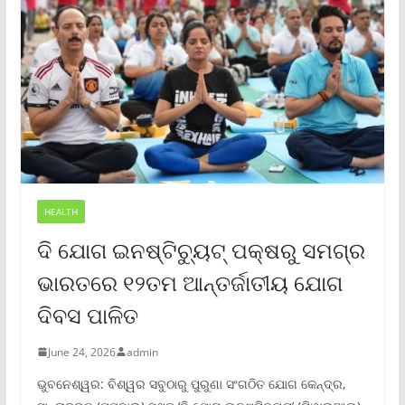
HEALTH
ଦି ଯୋଗ ଇନଷ୍ଟିଚ୍ୟୁଟ୍ ପକ୍ଷରୁ ସମଗ୍ର
ଭାରତରେ ୧୨ତମ ଆନ୍ତର୍ଜାତୀୟ ଯୋଗ
ଦିବସ ପାଳିତ
June 24, 2026
admin
ଭୁବନେଶ୍ୱର: ବିଶ୍ୱର ସବୁଠାରୁ ପୁରୁଣା ସଂଗଠିତ ଯୋଗ କେନ୍ଦ୍ର,