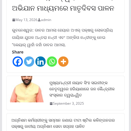
ଅଭିଯାନ ମାଧ୍ୟମରେ ମାତୃଦିବସ ପାଳନ
May 13, 2026
admin
ଭୁବନେଶ୍ୱର: ଡାବର ଆମଲା ହେୟାର ଅଏଲ୍ ପକ୍ଷରୁ ଲୋକପ୍ରିୟ
ଗାୟିକା ଯୁଗଳ ଅନ୍ତରା ନନ୍ଦୀ ଏବଂ ଅଙ୍କିତା ନନ୍ଦୀଙ୍କୁ ନେଇ
“କେୟାର୍ ୱାହାଁ ଜହାଁ ଡାବର ଆମଲା,
Share
ମୁଖ୍ୟମନ୍ତ୍ରୀ ନାୟାବ ସିଂହ ସଇନୀଙ୍କ
ନେତୃତ୍ୱରେ ହରିୟାଣାରେ ଜନ କୈନ୍ଦ୍ରୀକ
ସଂସ୍କାର ତ୍ୱରାନ୍ୱିତ
September 3, 2025
ଅଗ୍ନିଶମ କର୍ମଚାରୀଙ୍କୁ ସମ୍ମାନ ଜଣାଇ ଟାଟା ଷ୍ଟିଲ କଳିଙ୍ଗନଗର
ପକ୍ଷରୁ ଜାତୀୟ ଅଗ୍ନିଶମ ସେବା ସପ୍ତାହ ପାଳିତ