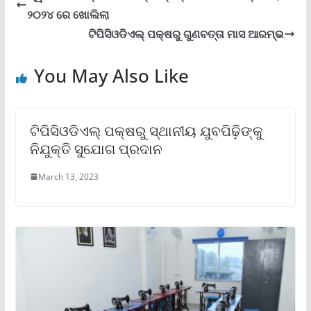
୨୦୨୪ ରେ ଖୋଲିଲା
ଟିପିସିଓଡିଏଲ୍ ପକ୍ଷରୁ ଗୁଣବତ୍ତା ମାସ ଆରମ୍ଭ
You May Also Like
ଟିପିସିଓଡିଏଲ୍ ପକ୍ଷରୁ ସ୍ଥାନୀୟ ଯୁବପିଢ଼ିଙ୍କୁ
ନିଯୁକ୍ତି ସୁଯୋଗ ପ୍ରଦାନ
March 13, 2023