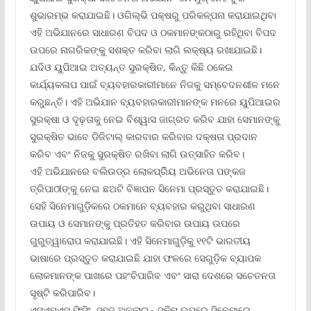
ଶୁଭାରମ୍ଭ କରାଯାଇଛି। ଓଗିଲ୍‌ଭି ପକ୍ଷରୁ ପରିକଳ୍ପନା କରାଯାଇଥିବା
ଏହି ଅଭିଯାନରେ ସାଧାରଣ ବିପଦ ଓ ଠକମାନଙ୍କଠାରୁ ରହିଥିବା ବିପଦ
ଉପରେ ନାଗରିକଙ୍କୁ ସଶକ୍ତ କରିବା ଲାଗି ଲକ୍ଷ୍ୟ ରଖାଯାଇଛି।
ଯଦିଓ ୟୁପିଆଇ ଅତ୍ୟନ୍ତ ସୁରକ୍ଷିତ, କିନ୍ତୁ କିଛି ଠକେଇ
କାର୍ଯ୍ୟକଳାପ ପାଇଁ ବ୍ୟବହାରକାରୀମାନେ ନିଜକୁ ସମ୍ବେଦନଶୀଳ ମନେ
କରୁଛନ୍ତି। ଏହି ଅଭିଯାନ ବ୍ୟବହାରକାରୀମାନଙ୍କ ମନରେ ୟୁପିଆଇର
ସୁରକ୍ଷା ଓ ଦୃଢ଼ତାକୁ ନେଇ ବିଶ୍ୱାସ ଜାଗ୍ରତ କରିବ ଯାହା ସେମାନଙ୍କୁ
ସୁରକ୍ଷିତ ଭାବେ ଡିଜିଟାଲ୍ କାରବାର କରିବାର ଦକ୍ଷତା ପ୍ରଦାନ
କରିବ ଏବଂ ନିଜକୁ ସୁରକ୍ଷିତ ରଖିବା ଲାଗି ଉତ୍ସାହିତ କରିବ।
ଏହି ଅଭିଯାନରେ ବଲିଉଡ୍‌ର ଲୋକପ୍ରିିୟ ଅଭିନେତା ପଙ୍କଜ
ତ୍ରିପାଠୀଙ୍କୁ ନେଇ ଛଅଟି ବିଜ୍ଞାପନ ସିନେମା ପ୍ରସ୍ତୁତ କରାଯାଇଛି।
ସେହି ସିନେମାଗୁଡ଼ିକରେ ଠକମାନେ ବ୍ୟବହାର କରୁଥିବା ସାଧାରଣ
ଉପାୟ ଓ ସେମାନଙ୍କୁ ପ୍ରତିହତ କରିବାର ଉପାୟ ଉପରେ
ଗୁରୁତ୍ୱାରୋପ କରାଯାଇଛି। ଏହି ସିନେମାଗୁଡ଼ିକୁ ୧୧ଟି ଭାରତୀୟ
ଭାଷାରେ ପ୍ରସ୍ତୁତ କରାଯାଇଛି ଯାହା ଫଳରେ ସେଗୁଡ଼ିକ ବ୍ୟାପକ
ଲୋକମାନଙ୍କ ପାଖରେ ପହଂଚିପାରିବ ଏବଂ ସାରା ଦେଶରେ ସଚେତନତା
ସୃଷ୍ଟି କରିପାରିବ।
ଏସ୍‌ଏମ୍‌ଏସ୍ ଫିସିଂ, ସହଜ ଅନଲାଇନ୍ ସ୍କିମ୍ ଉପରେ ସିନେମାରେ