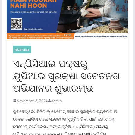
BUSINESS
ଏନ୍‌ପିସିଆଇ ପକ୍ଷରୁ
ୟୁପିଆଇ ସୁରକ୍ଷା ସଚେତନତା
ଅଭିଯାନର ଶୁଭାରମ୍ଭ
November 8, 2024
admin
ଭୁବନେଶ୍ୱର: ଡିଜିଟାଲ୍ ପେମେଂଟ୍ ସେବାର ସୁରକ୍ଷିତ ବ୍ୟବହାର ଓ
ଠକେଇ ରୋକିବା ନେଇ ସଚେତନତା ସୃଷ୍ଟି କରିବା ପାଇଁ ନ୍ୟାସନାଲ୍
ପେମେଂଟ୍ କର୍ପୋରେସନ୍ ଅଫ୍ ଇଣ୍ଡିଆ (ଏନ୍‌ପିସିଆଇ) ପକ୍ଷରୁ
ୟୁପିଆଇ ସୁରକ୍ଷା ସଚେତନତା ଅଭିଯାନ “ମେ ମୁର୍ଖ୍ ନେହିଁ ହୁଁ’ର