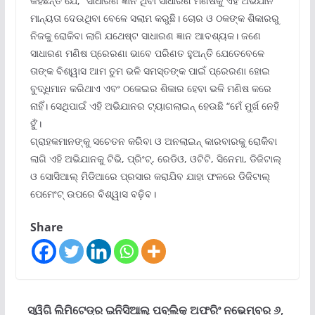
କହିଛନ୍ତି ଯେ, “ସାଧାରଣ ଜ୍ଞାନ ଥିବା ସାଧାରଣ ମଣିଷକୁ ଏହି ଅଭିଯାନ
ମାନ୍ୟତା ଦେଉଥିବା ବେଳେ ସଲାମ କରୁଛି। ଚୋର ଓ ଠକଙ୍କ ଶିକାରରୁ
ନିଜକୁ ରୋକିବା ଲାଗି ଯଥେଷ୍ଟ ସାଧାରଣ ଜ୍ଞାନ ଆବଶ୍ୟକ। ଜଣେ
ସାଧାରଣ ମଣିଷ ପ୍ରେରଣା ଭାବେ ପରିଣତ ହୁଅନ୍ତି ଯେତେବେଳେ
ତାଙ୍କ ବିଶ୍ୱାସ ଆମ ତୁମ ଭଳି ସମସ୍ତଙ୍କ ପାଇଁ ପ୍ରେରଣା ହୋଇ
ବୁଦ୍ଧିମାନ କରିଥାଏ ଏବଂ ଠକେଇର ଶିକାର ହେବା ଭଳି ମଣିଷ କରେ
ନାହିଁ। ସେଥିପାଇଁ ଏହି ଅଭିଯାନର ଟ୍ୟାଗଲାଇନ୍ ହେଉଛି “ମେଁ ମୁର୍ଖ ନେହି
ହୁଁ’।
ଗ୍ରାହକମାନଙ୍କୁ ସଚେତନ କରିବା ଓ ଅନଲାଇନ୍ କାରବାରକୁ ରୋକିବା
ଲାଗି ଏହି ଅଭିଯାନକୁ ଟିଭି, ପ୍ରିଂଟ୍‌, ରେଡିଓ, ଓଟିଟି, ସିନେମା, ଡିଜିଟାଲ୍
ଓ ସୋସିଆଲ୍ ମିଡିଆରେ ପ୍ରସାର କରାଯିବ ଯାହା ଫଳରେ ଡିଜିଟାଲ୍
ପେମେଂଟ୍ ଉପରେ ବିଶ୍ୱାସ ବଢ଼ିବ।
Share
ସ୍ୱିଗି ଲିମିଟେଡ୍‌ର ଇନିସିଆଲ୍ ପବ୍ଲିକ୍ ଅଫରିଂ ନଭେମ୍ବର ୬,