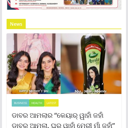
News
BUSINESS
HEALTH
LATEST
ଡାବର ଆମଲାର “କେୟାର୍ ୱାହାଁ ଜହାଁ
ଡାବର ଆମଲା, ଘର୍ ୱାହାଁ ମେରୀ ମାଁ ଜହାଁ”