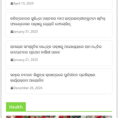
April 15, 2025
କଳିଙ୍ଗନଗର ସୁକିନ୍ଦା ଅଞ୍ଚଳର ୧୫୦ ଛାତ୍ରଛାତ୍ରୀଙ୍କୁଟାଟା ଷ୍ଟିଲ୍
ଫାଉଣ୍ଡେସନ ପକ୍ଷରୁ ଜ୍ୟୋତି ଫେଲୋସିପ୍‌
January 31, 2025
ରାମାୟଣ ସାଂସ୍କୃତିକ କେନ୍ଦ୍ର ପକ୍ଷରୁ ଅଯୋଧ୍ୟାରେ ରାମ ମନ୍ଦିର
ଉଦଘାଟନର ପ୍ରଥମ ବାର୍ଷିକୀ ପାଳନ
January 21, 2025
ସମ୍‌ରେ ନବଜାତ ଶିଶୁଙ୍କ କ୍ଷେତ୍ରରେ ପୁର୍ନଜୀବନ ପ୍ରଶିକ୍ଷଣ
କାର୍ଯ୍ୟକ୍ରମ ଆୟୋଜିତ
December 26, 2024
Health