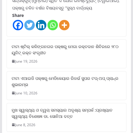
ସାନ୍ତାକ୍ରୁଜ୍ (ମୁମ୍ବାଇ) ସ୍ଥିତ ‘ଦି ଯୋଗ ଇନଷ୍ଟିଚ୍ୟୁଟ୍‌’ (ଟିୱାଇଆଇ),
ପକ୍ଷରୁ ଚଳିତ ବର୍ଷର ବିଷୟବସ୍ତୁ “ସୁସ୍ଥ ବାର୍ଦ୍ଧକ୍ୟ
Share
ଟାଟା ଷ୍ଟିଲ୍‌ କଳିଙ୍ଗନଗର ପକ୍ଷରୁ ମେଗା ରକ୍ତଦାନ ଶିବିରରେ ୨୮୦
ୟୁନିଟ୍‌ ରକ୍ତ ସଂଗୃହୀତ
June 19, 2026
ଟାଟା ଏଆଇଜି ପକ୍ଷରୁ ମେଡିକେୟାର ରିଜର୍ଭ ସୁପର ଟପ୍‌-ଅପ୍ ପ୍ଲାନ୍‌ର
ଶୁଭାରମ୍ଭ
June 10, 2026
ମୁଖ ସ୍ୱାସ୍ଥ୍ୟ ଓ ତ୍ୱଚା ସମସ୍ୟାର ଅଦୃଶ୍ୟ ସମ୍ପର୍କ :ପ୍ରଖ୍ୟାତ
ସ୍ୱାସ୍ଥ୍ୟ ବିଶେଷଜ୍ଞ ଡା. ସୋନିଆ ଦତ୍ତ
June 8, 2026