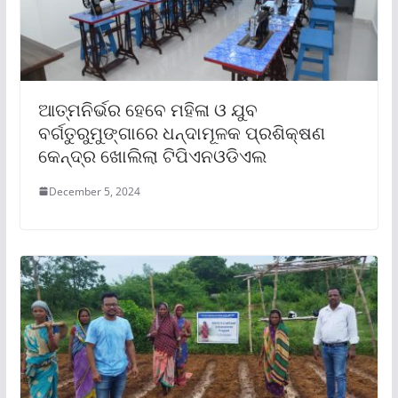
ଆତ୍ମନିର୍ଭର ହେବେ ମହିଳା ଓ ଯୁବ
ବର୍ଗତୁରୁମୁଙ୍ଗାରେ ଧନ୍ଦାମୂଳକ ପ୍ରଶିକ୍ଷଣ
କେନ୍ଦ୍ର ଖୋଲିଲା ଟିପିଏନଓଡିଏଲ
December 5, 2024