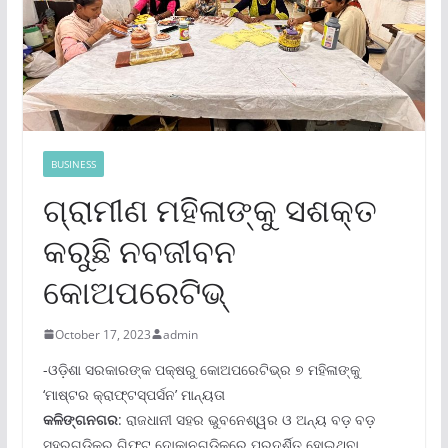
BUSINESS
ଗ୍ରାମୀଣ ମହିଳାଙ୍କୁ ସଶକ୍ତ
କରୁଛି ନବଜୀବନ
କୋଅପରେଟିଭ୍
October 17, 2023
admin
-ଓଡ଼ିଶା ସରକାରଙ୍କ ପକ୍ଷରୁ କୋଅପରେଟିଭ୍‌ର ୭ ମହିଳାଙ୍କୁ
‘ମାଷ୍ଟର କ୍ରାଫ୍ଟସ୍‌ପର୍ସନ’ ମାନ୍ୟତା
କଳିଙ୍ଗନଗର
: ରାଜଧାନୀ ସହର ଭୁବନେଶ୍ୱର ଓ ଅନ୍ୟ ବଡ଼ ବଡ଼
ସହରଗୁଡ଼ିକର ଗିଫ୍ଟ ଦୋକାନଗୁଡ଼ିକରେ ପ୍ରଦର୍ଶିତ ହୋଇଥିବା