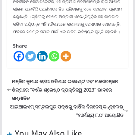
ନବଜୀବନ କୋଅପରେଟିଭ୍ ଏହି ଗ୍ରାମୀଣ ମହିଳାମାନଙ୍କ ଲାଗି ଆଶାର
କୀରଣ ପାଲଟିଛି ଯେଉଁମାନେ ନିଜ ପରିବାରକୁ ଏବେ ସହଯୋଗ ପ୍ରଦାନ
କରୁଛନ୍ତି । ଗୃହିଣୀରୁ ଦେଶର ଅଗ୍ରଣୀ ଏଜେନ୍ସିଗୁଡ଼ିକ ସହ କାରବାର
କରିବା ପର୍ଯ୍ୟନ୍ତ ଏହି ମହିଳାମାନେ କଳାକାରରୁ ପେସାଦାର ହୋଇଛନ୍ତି,
ଫଳରେ ସମଗ୍ର ସମାଜ ପାଇଁ ଏକ ଉତମ ଭବିଷ୍ୟତ ସୃଷ୍ଟି ହୋଇଛି ।
Share
ମଞ୍ଜିତ କୁମାର ହୋତା ଓଡିଶାର ଇଭେଣ୍ଟ ଏବଂ ମନୋରଞ୍ଜନ
ଶିଳ୍ପରେ “ବର୍ଷର ଶ୍ରେଷ୍ଠ ବ୍ୟକ୍ତିତ୍ୱ 2023” ଭାବରେ
ସମ୍ମାନିତ
ଆଇଆଇଏମ୍ ସମ୍ବଲପୁର ପକ୍ଷରୁ ବାର୍ଷିକ ବିଜନେସ୍ କନ୍‌କ୍ଲେଭ୍
“ମାର୍ମଗ୍ୟ ୮.୦’ ଆୟୋଜିତ
You May Also Like