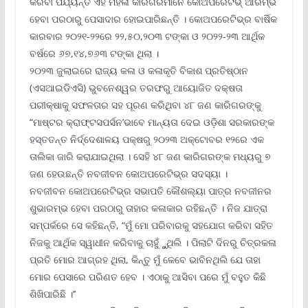
କରିବା ପର୍ଯ୍ୟନ୍ତ ଏହି ମହିଳା କାରିଗରମାନେ କୋଅପରେଟିଭ୍ ଆରମ୍ଭ
ହେବା ପରଠାରୁ ପେସାଦାର ହୋଇପାରିଛନ୍ତି । କୋଅପରେଟିଭ୍‌ର ବାର୍ଷିକ
କାରବାର ୨୦୨୧-୨୨ରେ ୨୨,୫୦,୨୦୩ ଟଙ୍କା ଓ ୨୦୨୨-୨୩ ଆର୍ଥିକ
ବର୍ଷରେ ୬୭,୧୪,୭୬୩ ଟଙ୍କା ଥିଲା ।
୨୦୨୩ ଜୁଲାଇରେ ରାଜ୍ୟ କଳା ଓ କଳାକୃତି ବିକାଶ ପ୍ରତିଷ୍ଠାନ
(ଏସଆଇଡିଏସି) ଭୁବନେଶ୍ୱର ତରଫରୁ ଆୟୋଜିତ ଦକ୍ଷତା
ପରୀକ୍ଷାକୁ ସଫଳତାର ସହ ପୂରଣ କରିଥିବା ୪୮ ଜଣ କାରିଗରଙ୍କୁ
“ମାଷ୍ଟର କ୍ରାଫ୍ଟସପର୍ସନ’ଭାବେ ମାନ୍ୟତା ଦେଇ ଓଡ଼ିଶା ସରକାରଙ୍କ
ହସ୍ତତନ୍ତ ନିର୍ଦ୍ଦେଶାଳୟ ପକ୍ଷରୁ ୨୦୨୩ ଅକ୍ଟୋବର ୧୨ରେ ଏକ
ତାଲିକା ଜାରି କରାଯାଇଥିଲା । ସେହି ୪୮ ଜଣ କାରିଗରଙ୍କ ମଧ୍ୟରୁ ୭
ଜଣ ହେଉଛନ୍ତି ନବଜୀବନ କୋଅପରେଟିଭ୍‌ର ସଦସ୍ୟା ।
ନବଜୀବନ କୋଅପରେଟିଭ୍‌ର ସଭାପତି କୌଶଲ୍ୟା ପାତ୍ର ନବଜୀନର
ଶୁଭାରମ୍ଭ ହେବା ପରଠାରୁ ତାହାର କଳାକାର ରହିଛନ୍ତି । ନିଜ ଯାତ୍ରା
ସମ୍ପର୍କରେ ସେ କହିଛନ୍ତି, “ମୁଁ ମୋ ପରିବାରକୁ ସହଯୋଗ କରିବା ସହିତ
ନିଜକୁ ଆର୍ଥିକ ସ୍ୱାଧୀନ କରିବାକୁ ଚାହୁଁୁୁଥିଲି । ପିଲାଟି ଦିନରୁ ଚିତ୍ରକଳା
ପ୍ରତି ମୋର ଆଗ୍ରହ ଥିଲା, କିନ୍ତୁ ମୁଁ କେବେ ଭାବିନଥିଲି ଯେ ତାହା
ମୋର ପେସାରେ ପରିଣତ ହେବ । ଏଠାକୁ ଆସିବା ପରେ ମୁଁ ବହୁତ କିଛି
ଶିଖିପାରିଛି ।’’