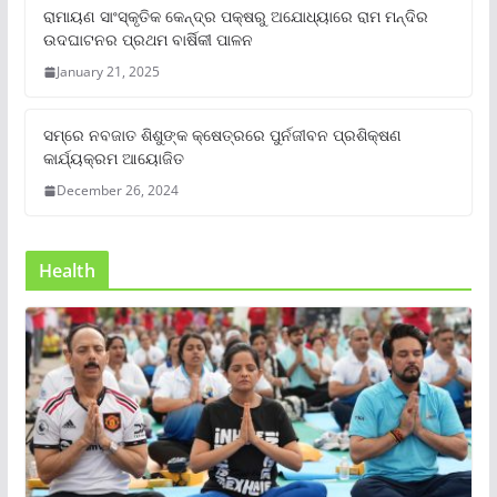
ରାମାୟଣ ସାଂସ୍କୃତିକ କେନ୍ଦ୍ର ପକ୍ଷରୁ ଅଯୋଧ୍ୟାରେ ରାମ ମନ୍ଦିର
ଉଦଘାଟନର ପ୍ରଥମ ବାର୍ଷିକୀ ପାଳନ
January 21, 2025
ସମ୍‌ରେ ନବଜାତ ଶିଶୁଙ୍କ କ୍ଷେତ୍ରରେ ପୁର୍ନଜୀବନ ପ୍ରଶିକ୍ଷଣ
କାର୍ଯ୍ୟକ୍ରମ ଆୟୋଜିତ
December 26, 2024
Health