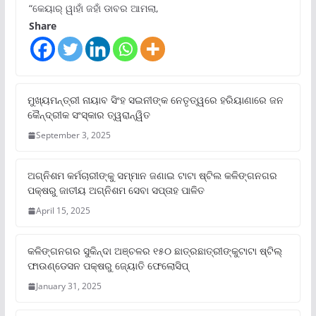
“କେୟାର୍ ୱାହାଁ ଜହାଁ ଡାବର ଆମଲା,
Share
ମୁଖ୍ୟମନ୍ତ୍ରୀ ନାୟାବ ସିଂହ ସଇନୀଙ୍କ ନେତୃତ୍ୱରେ ହରିୟାଣାରେ ଜନ
କୈନ୍ଦ୍ରୀକ ସଂସ୍କାର ତ୍ୱରାନ୍ୱିତ
September 3, 2025
ଅଗ୍ନିଶମ କର୍ମଚାରୀଙ୍କୁ ସମ୍ମାନ ଜଣାଇ ଟାଟା ଷ୍ଟିଲ କଳିଙ୍ଗନଗର
ପକ୍ଷରୁ ଜାତୀୟ ଅଗ୍ନିଶମ ସେବା ସପ୍ତାହ ପାଳିତ
April 15, 2025
କଳିଙ୍ଗନଗର ସୁକିନ୍ଦା ଅଞ୍ଚଳର ୧୫୦ ଛାତ୍ରଛାତ୍ରୀଙ୍କୁଟାଟା ଷ୍ଟିଲ୍
ଫାଉଣ୍ଡେସନ ପକ୍ଷରୁ ଜ୍ୟୋତି ଫେଲୋସିପ୍‌
January 31, 2025