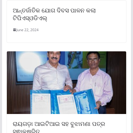
ଆନ୍ତର୍ଜାତିକ ଯୋଗ ଦିବସ ପାଳନ କଲା
ଟିପିଏସ୍ଓଡିଏଲ୍
June 22, 2024
ରାୟଗଡ଼ା ଆଇଟିଆଇ ସହ ବୁଝାମଣା ପତ୍ର
ସ୍ଵାକ୍ଷରିତ