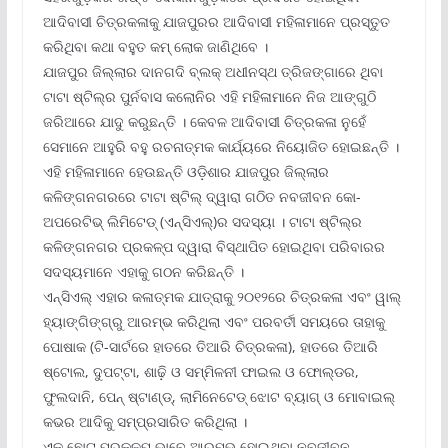
ଆଦିବାସୀ ଚିତ୍ରକଳାକୁ ଯାଜପୁରର ଆଦିବାସୀ ମହିଳାମାନେ ପ୍ରସ୍ତୁତ
କରିଥିବା କଥା ବହୁତ କମ୍ ଲୋକ ଜାଣିଥିବେ ।
ଯାଜପୁର ଜିଲ୍ଲାର ଦାନଗଦି ବ୍ଲକ୍ ଅଧୀନସ୍ଥ ତ୍ରିଜଙ୍ଗାରେ ଥିବା
ଟାଟା ଷ୍ଟିଲ୍‌ର ପୁର୍ନବାସ କଲୋନିର ଏହି ମହିଳାମାନେ ନିଜ ଆଙ୍ଗୁଠି
ଜରିଆରେ ଯାଦୁ କରୁଛନ୍ତି । କେବଳ ଆଦିବାସୀ ଚିତ୍ରକଳା ନୁହେଁ
ସେମାନେ ଆହୁରି ବହୁ ରଚନାତ୍ମକ କାର୍ଯ୍ୟରେ ନିୟୋଜିତ ହୋଇଛନ୍ତି ।
ଏହି ମହିଳାମାନେ ହେଉଛନ୍ତି ଓଡ଼ିଶାର ଯାଜପୁର ଜିଲ୍ଲାର
କଳିଙ୍ଗନଗରରେ ଟାଟା ଷ୍ଟିଲ୍ ଦ୍ୱାରା ଗଠିତ ନବଜୀବନ କୋ-
ଅପରେଟିଭ୍ ଲିମିଟେଡ୍ (ଏନ୍‌ସିଏଲ୍‌)ର ସଦସ୍ୟା । ଟାଟା ଷ୍ଟିଲ୍‌ର
କଳିଙ୍ଗନଗର ପ୍ରକଳ୍ପ ଦ୍ୱାରା ବିସ୍ଥାପିତ ହୋଇଥିବା ପରିବାରର
ସଦସ୍ୟମାନେ ଏହାକୁ ଗଠନ କରିଛନ୍ତି ।
ଏନ୍‌ସିଏଲ୍ ଏହାର କଳାତ୍ମକ ଯାତ୍ରାକୁ ୨୦୧୨ରେ ଚିତ୍ରକଳା ଏବଂ ୱାଲ୍
ହ୍ୟାଙ୍ଗିଙ୍ଗ୍‌ରୁ ଆରମ୍ଭ କରିଥିଲା ଏବଂ ପରବର୍ତୀ ସମୟରେ ତାହାକୁ
ପୋଷାକ (ଟି-ସାର୍ଟରେ ହାତରେ ତିଆରି ଚିତ୍ରକଳା), ହାତରେ ତିଆରି
ଷ୍ଟୋଲ, ଦୁପଟ୍ଟା, ଶାଢ଼ି ଓ ସମ୍ମିଳନୀ ଫାଇଲ ଓ ଫୋଲ୍‌ଡର,
ଫୁଲଦାନି, ପେନ୍ ଷ୍ଟାଣ୍ଡ୍‌, ଲାମିନେଟେଡ୍ ଝୋଟ ବ୍ୟାଗ୍ ଓ ମୋବାଇଲ୍
କଭର ଆଦିକୁ ସମ୍ପ୍ରସାରିତ କରିଥିଲା ।
ଏକ ଛୋଟ ପ୍ରକଳ୍ପ ଭାବେ ଆରମ୍ଭ ହୋଇଥିବା ନବଜୀବନ