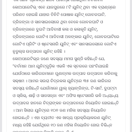
କୋଅପରେଟିଭ୍ ଏବେ ଯାଜପୁରରେ ୮ଟି ୟୁନିଟ୍ ଥିବା ଏକ ବ୍ରାଣ୍ଡ୍‌ରେ
ପରିଣତ ହୋଇଛି ଯାହାର ତିନିଟି ପୋଷାକ ୟୂନିଟ୍ ଗୋବରଘାଟି,
ତ୍ରିଜଙ୍ଗା ଓ ସାନସାଇଲୋରେ ଥିବା ବେଳେ ଗୋବରଘାଟି ଓ
ତ୍ରିଜଙ୍ଗାରେ ଦୁଇଟି ଆଦିବାସୀ କଳା ଓ କଳାକୃତି ୟୂନିଟ୍‌,
ତ୍ରିଜଙ୍ଗାରେ ଗୋଟିଏ ଆଦିବାସୀ ଅଳଙ୍କାର ୟୁନିଟ୍‌, ଗୋବରଘାଟିରେ
ଗୋଟିଏ ପ୍ରିଟିଂ ଓ ଷ୍ଟେସନାରି ୟୁନିଟ୍ ଏବଂ ସାନସାଇଲୋରେ ଗୋଟିଏ
ନୁଡୁଲ୍‌ସ ଉତ୍ପାଦନ ୟୁନିଟ୍ ରହିଛି ।
କୋଅପରେଟିଭ୍‌ର ଜଣେ ସଦସ୍ୟା ମମତା ସୁଣ୍ଡି କହିଛନ୍ତି ଯେ,
“ବର୍ତମାନ ଆମ ୟୁନିଟ୍‌ଗୁଡ଼ିକ ଏଭଳି ଏକ ସ୍ତରରେ ପହଂଚିଯାଇଛି
ଯେଉଁଠାରେ କାରିଗରମାନେ ଗୁଣାତ୍ମକ ଉତ୍ପାଦ ଉତ୍ପାଦନ କରିବାକୁ
ସକ୍ଷମ । ଆମର ସଉରା ଚିତ୍ରକଳା ୟୁନିଟ୍‌ରେ ୩୫ ଜଣ କାରିଗର
ସଦସ୍ୟ ରହିଛନ୍ତି ଯେଉଁମାନେ ୱାଲ୍ ହ୍ୟାଙ୍ଗିଙ୍ଗ, ଟି-ସାର୍ଟ, ଦୁପଟ୍ଟା
ଓ ସ୍ଲିଭ୍‌, ଶାଢ଼ି ଓ ସାଜସଜ୍ଜା ଏବଂ ଅଫିସ ଷ୍ଟେସନାରି ଭଳି ଅନ୍ୟାନ୍ୟ
ଉତ୍ପାଦର ହାତରେ ଚିତ୍ରାଙ୍କନ ଉତ୍ପାଦନରେ ନିୟୋଜିତ ହୋଇଛନ୍ତି
। ଆମ ସିଲାଇ ୟୁନିଟ୍‌ରେ ୧୦୭ ଜଣ ମହିଳା ସଦସ୍ୟା ନିୟୋଜିତ
ହୋଇଛନ୍ତି । ଏହା ବ୍ୟତୀତ ଏକ ଖାଦ୍ୟ ପ୍ରକ୍ରିୟାକରଣ ୟୁନିଟ୍
ମଧ୍ୟ ରହିଛି ଯେଉଁଥିରେ ୧୦ ଜଣ ମହିଳା ନିୟୋଜିତ ହୋଇ ବିଭିନ୍ନ