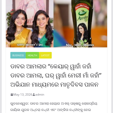
BUSINESS
HEALTH
LATEST
ଡାବର ଆମଲାର “କେୟାର୍ ୱାହାଁ ଜହାଁ
ଡାବର ଆମଲା, ଘର୍ ୱାହାଁ ମେରୀ ମାଁ ଜହାଁ”
ଅଭିଯାନ ମାଧ୍ୟମରେ ମାତୃଦିବସ ପାଳନ
May 13, 2026
admin
ଭୁବନେଶ୍ୱର: ଡାବର ଆମଲା ହେୟାର ଅଏଲ୍ ପକ୍ଷରୁ ଲୋକପ୍ରିୟ
ଗାୟିକା ଯୁଗଳ ଅନ୍ତରା ନନ୍ଦୀ ଏବଂ ଅଙ୍କିତା ନନ୍ଦୀଙ୍କୁ ନେଇ