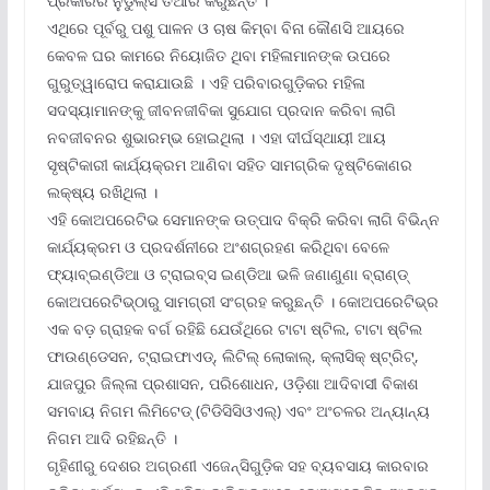
ପ୍ରକାରର ନୁଡୁଲ୍‌ସ ତିଆରି କରୁଛନ୍ତି ।’’
ଏଥିରେ ପୂର୍ବରୁ ପଶୁ ପାଳନ ଓ ଚାଷ କିମ୍ବା ବିନା କୌଣସି ଆୟରେ
କେବଳ ଘର କାମରେ ନିୟୋଜିତ ଥିବା ମହିଳାମାନଙ୍କ ଉପରେ
ଗୁରୁତ୍ୱାରୋପ କରାଯାଉଛି । ଏହି ପରିବାରଗୁଡ଼ିକର ମହିଳା
ସଦସ୍ୟାମାନଙ୍କୁ ଜୀବନଜୀବିକା ସୁଯୋଗ ପ୍ରଦାନ କରିବା ଲାଗି
ନବଜୀବନର ଶୁଭାରମ୍ଭ ହୋଇଥିଲା । ଏହା ଦୀର୍ଘସ୍ଥାୟୀ ଆୟ
ସୃଷ୍ଟିକାରୀ କାର୍ଯ୍ୟକ୍ରମ ଆଣିବା ସହିତ ସାମଗ୍ରିକ ଦୃଷ୍ଟିକୋଣର
ଲକ୍ଷ୍ୟ ରଖିଥିଲା ।
ଏହି କୋଅପରେଟିଭ ସେମାନଙ୍କ ଉତ୍ପାଦ ବିକ୍ରି କରିବା ଲାଗି ବିଭିନ୍ନ
କାର୍ଯ୍ୟକ୍ରମ ଓ ପ୍ରଦର୍ଶନୀରେ ଅଂଶଗ୍ରହଣ କରିଥିବା ବେଳେ
ଫ୍ୟାବ୍‌ଇଣ୍ଡିଆ ଓ ଟ୍ରାଇବ୍‌ସ ଇଣ୍ଡିଆ ଭଳି ଜଣାଣୁଣା ବ୍ରାଣ୍ଡ୍
କୋଅପରେଟିଭ୍‌ଠାରୁ ସାମଗ୍ରୀ ସଂଗ୍ରହ କରୁଛନ୍ତି । କୋଅପରେଟିଭ୍‌ର
ଏକ ବଡ଼ ଗ୍ରାହକ ବର୍ଗ ରହିଛି ଯେଉଁଥିରେ ଟାଟା ଷ୍ଟିଲ, ଟାଟା ଷ୍ଟିଲ
ଫାଉଣ୍ଡେସନ, ଟ୍ରାଇଫାଏଡ୍‌, ଲିଟିଲ୍ ଲୋକାଲ୍‌, କ୍ଲାସିକ୍ ଷ୍ଟ୍ରିଟ୍‌,
ଯାଜପୁର ଜିଲ୍ଳା ପ୍ରଶାସନ, ପରିଶୋଧନ, ଓଡ଼ିଶା ଆଦିବାସୀ ବିକାଶ
ସମବାୟ ନିଗମ ଲିମିଟେଡ୍ (ଟିଡିସିସିଓଏଲ୍‌) ଏବଂ ଅଂଚଳର ଅନ୍ୟାନ୍ୟ
ନିଗମ ଆଦି ରହିଛନ୍ତି ।
ଗୃହିଣୀରୁ ଦେଶର ଅଗ୍ରଣୀ ଏଜେନ୍ସିଗୁଡ଼ିକ ସହ ବ୍ୟବସାୟ କାରବାର