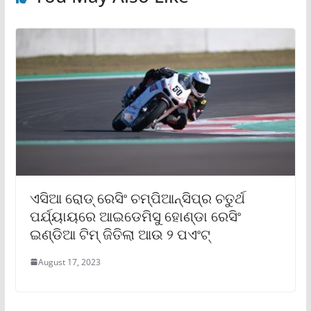
ଏସିଆ ରୋଡ୍ ରେସିଂ ଚମ୍ପିଆନ୍‌ସିପ୍‌ର ଚତୁର୍ଥ
ପର୍ଯ୍ୟାୟରେ ଆଇଡେମିସୁ ହୋଣ୍ଡା ରେସିଂ
ଇଣ୍ଡିଆ ଟିମ୍ ଜିତିଲା ଆଉ ୨ ପଏଂଟ୍‌
August 17, 2023