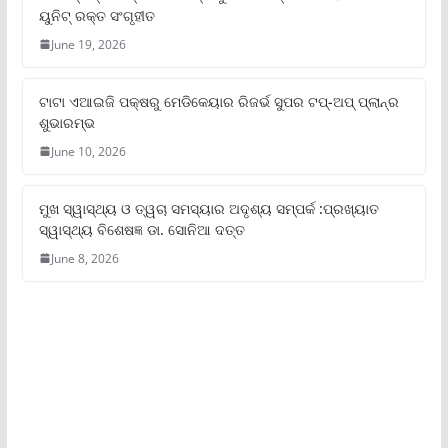
ୟୁନିଟ୍‌ ରକ୍ତ ସଂଗୃହୀତ
June 19, 2026
ଟାଟା ଏଆଇଜି ପକ୍ଷରୁ ମେଡିକେୟାର ରିଜର୍ଭ ସୁପର ଟପ୍‌-ଅପ୍ ପ୍ଲାନ୍‌ର
ଶୁଭାରମ୍ଭ
June 10, 2026
ମୁଖ ସ୍ୱାସ୍ଥ୍ୟ ଓ ତ୍ୱଚା ସମସ୍ୟାର ଅଦୃଶ୍ୟ ସମ୍ପର୍କ :ପ୍ରଖ୍ୟାତ
ସ୍ୱାସ୍ଥ୍ୟ ବିଶେଷଜ୍ଞ ଡା. ସୋନିଆ ଦତ୍ତ
June 8, 2026