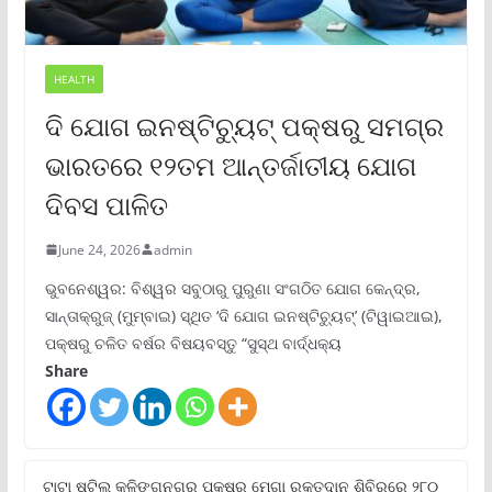
HEALTH
ଦି ଯୋଗ ଇନଷ୍ଟିଚ୍ୟୁଟ୍ ପକ୍ଷରୁ ସମଗ୍ର
ଭାରତରେ ୧୨ତମ ଆନ୍ତର୍ଜାତୀୟ ଯୋଗ
ଦିବସ ପାଳିତ
June 24, 2026
admin
ଭୁବନେଶ୍ୱର: ବିଶ୍ୱର ସବୁଠାରୁ ପୁରୁଣା ସଂଗଠିତ ଯୋଗ କେନ୍ଦ୍ର,
ସାନ୍ତାକ୍ରୁଜ୍ (ମୁମ୍ବାଇ) ସ୍ଥିତ ‘ଦି ଯୋଗ ଇନଷ୍ଟିଚ୍ୟୁଟ୍‌’ (ଟିୱାଇଆଇ),
ପକ୍ଷରୁ ଚଳିତ ବର୍ଷର ବିଷୟବସ୍ତୁ “ସୁସ୍ଥ ବାର୍ଦ୍ଧକ୍ୟ
Share
ଟାଟା ଷ୍ଟିଲ୍‌ କଳିଙ୍ଗନଗର ପକ୍ଷରୁ ମେଗା ରକ୍ତଦାନ ଶିବିରରେ ୨୮୦