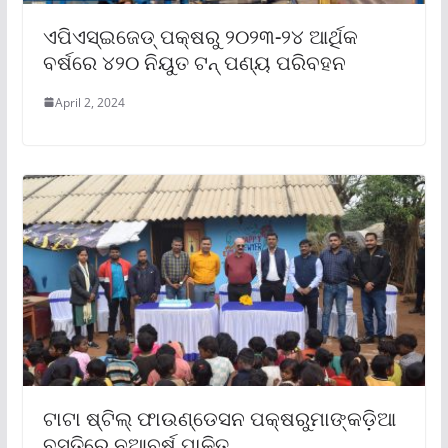
ଏପିଏସ୍‌ଇଜେଡ୍ ପକ୍ଷରୁ ୨୦୨୩-୨୪ ଆର୍ଥିକ
ବର୍ଷରେ ୪୨୦ ନିୟୁତ ଟନ୍ ପଣ୍ୟ ପରିବହନ
April 2, 2024
ଟାଟା ଷ୍ଟିଲ୍ ଫାଉଣ୍ଡେସନ ପକ୍ଷରୁମାଙ୍କଡ଼ିଆ
ବସ୍ତିରେ ନୂଆବର୍ଷ ପାଳିତ