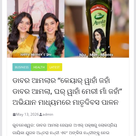
BUSINESS
HEALTH
LATEST
ଡାବର ଆମଲାର “କେୟାର୍ ୱାହାଁ ଜହାଁ
ଡାବର ଆମଲା, ଘର୍ ୱାହାଁ ମେରୀ ମାଁ ଜହାଁ”
ଅଭିଯାନ ମାଧ୍ୟମରେ ମାତୃଦିବସ ପାଳନ
May 13, 2026
admin
ଭୁବନେଶ୍ୱର: ଡାବର ଆମଲା ହେୟାର ଅଏଲ୍ ପକ୍ଷରୁ ଲୋକପ୍ରିୟ
ଗାୟିକା ଯୁଗଳ ଅନ୍ତରା ନନ୍ଦୀ ଏବଂ ଅଙ୍କିତା ନନ୍ଦୀଙ୍କୁ ନେଇ