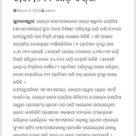
March 4, 2024
admin
ଭୁବନେଶ୍ୱର
: ହୋଣ୍ଡା ମୋଟରସାଇକଲ ଆଣ୍ଡ ସ୍କୁଟର ଇଣ୍ଡିଆ
(ଏଚଏମଏସଆଇ) ଦୁଇ ଅଙ୍କ ବିଶିଷ୍ଟ ଅଭିବୃଦ୍ଧି ଜାରି ରଖି ୨୦୨୪ର
ଫେବ୍ରୁୂଆରି ମାସ ବିକ୍ରି ସଂଖ୍ୟା ଘୋଷଣା କରିଛି । ଏହି ମାସରେ
କମ୍ପାନିର ଡେସପ୍ୟାଚ ବାର୍ଷିକଭିତିରେ ୮୬ ପ୍ରତିଶତ ବୃଦ୍ଧି ପାଇ
୪,୫୮,୭୧୧ ହୋଇଛି । କମ୍ପାନି ଘରୋଇ ବଜାରରେ ୪,୧୩,୯୬୭ ଗାଡ଼ି
ବିକ୍ରି କରିଥିବା ବେଳେ ୪୪,୭୪୪ ଗାଡ଼ି ରପ୍ତାନି କରିଛି । କମ୍ପାନି
ଘରୋ ଇ ବିକ୍ରିରେ ବାର୍ଷିକ ୮୨ ପ୍ରତିଶତ ଅଭିବୃଦ୍‌ଧି ହାସଲ କରିଥିବା
ବେଳେ ରପ୍ତାନିରେ ୧୨୨ ପ୍ରତିଶତ ଭଳି ବଡ଼ ଧରଣଣ ବୃଦ୍ଧି ହାସଲ
କରିଛି ।
ଫେବ୍ରୁଆରିରେ ଏଚଏମଏସଆଇ, ହୋଣ୍ଡା ପାୱାର ପ୍ୟାକ ଏନର୍ଜି
ଇଣ୍ଡି÷ଆ, ହୋଣ୍ଡା କାରସ ଇଣ୍ଡିଆ ଲିମିଟେଡ ଓ ହୋଣ୍ଡା ଇଣ୍ଡିଆ
ପାୱାର ପ୍ରଡକ୍ଟସ୍ ପ୍ରଥମ ଥର ପାଇଁ ଆୟୋଜନ କରାଯାଇଥିବା
ଭାରତ ମୋବିଲିଟି ଗ୍ଲୋବାଲ ଏକ୍ସପୋ ୨୦୨୪ରେ ଅଂଶଗ୍ରହଣ
କରିଥିଲେ ଯେଉଁଥିରେ ଏଚଏମଏସଆଇ ପକ୍ଷରୁ ପ୍ରଥମ ଫ୍ଲେକ୍ସ
ଫୁଏଲ ଚାଳିତ ମୋଟରସାଇକଲକୁ ପ୍ରଦର୍ଶନ କରାଯାଇଥିଲା ଯାହାକୁ
ଭାରତୀୟ ବଜାର ଲାଗି ସ୍ୱତନ୍ତ୍ ଭାବେ ପ୍ରସ୍ତୁତ କରାଯାଇଛି ।