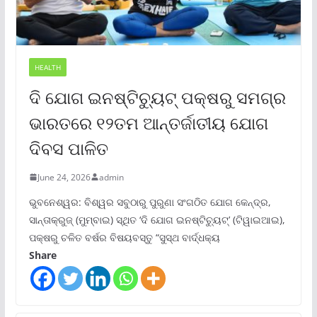
HEALTH
ଦି ଯୋଗ ଇନଷ୍ଟିଚ୍ୟୁଟ୍ ପକ୍ଷରୁ ସମଗ୍ର
ଭାରତରେ ୧୨ତମ ଆନ୍ତର୍ଜାତୀୟ ଯୋଗ
ଦିବସ ପାଳିତ
June 24, 2026
admin
ଭୁବନେଶ୍ୱର: ବିଶ୍ୱର ସବୁଠାରୁ ପୁରୁଣା ସଂଗଠିତ ଯୋଗ କେନ୍ଦ୍ର,
ସାନ୍ତାକ୍ରୁଜ୍ (ମୁମ୍ବାଇ) ସ୍ଥିତ ‘ଦି ଯୋଗ ଇନଷ୍ଟିଚ୍ୟୁଟ୍‌’ (ଟିୱାଇଆଇ),
ପକ୍ଷରୁ ଚଳିତ ବର୍ଷର ବିଷୟବସ୍ତୁ “ସୁସ୍ଥ ବାର୍ଦ୍ଧକ୍ୟ
Share