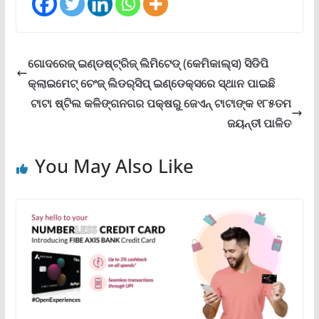
ଗୋଦରେଜ୍ ଇଣ୍ଡଷ୍ଟ୍ରିଜ୍ ଲିମିଟେଡ୍ (କେମିକାଲ୍ସ) ସିଡିପି
କ୍ଲାଇମେଟ୍ ଚେଂଜ୍ ଲିଡର୍‌ସିପ୍ ଇଣ୍ଡେକ୍ସରେ ସ୍ଥାନ ପାଇଛି
ଟାଟା ଷ୍ଟିଲ କଳିଙ୍ଗନଗର ପକ୍ଷରୁ ଜେଏନ୍ ଟାଟାଙ୍କ ୧୮୫ତମ
ଜୟନ୍ତୀ ପାଳିତ
You May Also Like