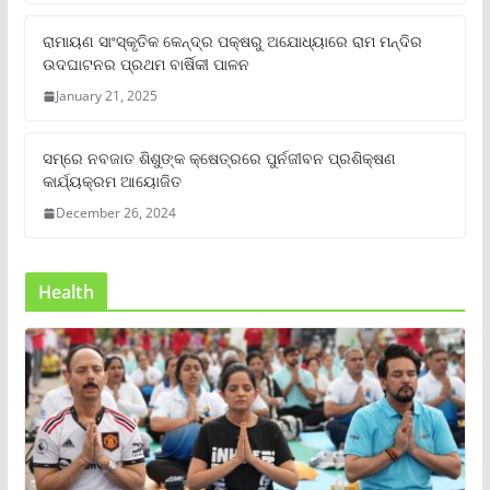
ରାମାୟଣ ସାଂସ୍କୃତିକ କେନ୍ଦ୍ର ପକ୍ଷରୁ ଅଯୋଧ୍ୟାରେ ରାମ ମନ୍ଦିର
ଉଦଘାଟନର ପ୍ରଥମ ବାର୍ଷିକୀ ପାଳନ
January 21, 2025
ସମ୍‌ରେ ନବଜାତ ଶିଶୁଙ୍କ କ୍ଷେତ୍ରରେ ପୁର୍ନଜୀବନ ପ୍ରଶିକ୍ଷଣ
କାର୍ଯ୍ୟକ୍ରମ ଆୟୋଜିତ
December 26, 2024
Health