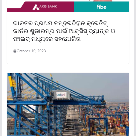
ଭାରତର ପ୍ରଥମ ନମ୍ବରବିହୀନ କ୍ରେଡିଟ୍
କାର୍ଡର ଶୁଭାରମ୍ଭ ପାଇଁ ଆକ୍ସିସ୍ ବ୍ୟାଙ୍କ ଓ
ଫାଇବ୍ ମଧ୍ୟରେ ସହଯୋଗିତା
October 10, 2023