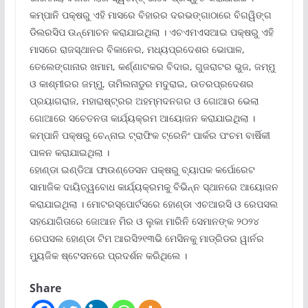
କମ୍ପାନି ପକ୍ଷରୁ ଏହି ମାସରେ ବିହାରର ଦରଭଙ୍ଗାଠାରେ ବିଗୱିଙ୍ଗ
ଡିଲରସିପ ଉନ୍ମୋଚନ କରାଯାଇଥିଲା । ଏଚଏମଏସଆଇ ପକ୍ଷରୁ ଏହି
ମାସରେ ରାଜସ୍ଥାନର ବିକାନେର, ମଧ୍ୟପ୍ରଦେଶର ଭୋପାଳ,
ତେଲେଙ୍ଗାନାର ଖମାମ, କର୍ଣ୍ଣାଟକର ବିଦାର, ଗୁଜରାଟର ଭୁଜ, ଜମ୍ମୁ
ଓ କାଶ୍ମୀରର ଜମ୍ମୁ, ତାମିଲନାଡୁର ମଦୁରାଇ, ଉତରପ୍ରଦେଶର
ପ୍ରୟାଗରାଜ, ମହାରାଷ୍ଟ୍ରର ଅହମ୍ମଦନଗର ଓ ଗୋଆର ଭେଲା
ଗୋଆରେ ସଚେତନତା କାର୍ଯ୍ୟକ୍ରମ ଆୟୋଜନ କରାଯାଇଥିଲା ।
କମ୍ପାନି ପକ୍ଷରୁ ଚେନ୍ନାଇ ଟ୍ରାଫିକ ଟ୍ରେନିଂ ପାର୍କର ପଂଚମ ବାର୍ଷିକୀ
ପାଳନ କରାଯାଇଥିଲା ।
ହୋଣ୍ଡା ଇଣ୍ଡିଆ ଫାଉଣ୍ଡେସନ ପକ୍ଷରୁ ବ୍ୟାପକ କର୍ପୋରେଟ
ସାମାଜିକ ଦାୟିତ୍ୱବୋଧ କାର୍ଯ୍ୟକ୍ରମକୁ ବିଭିନ୍ନ ସ୍ଥାନରେ ଆୟୋଜନ
କରାଯାଇଥିଲା । ମୋଟରସ୍ପୋର୍ଟସରେ ହୋଣ୍ଡା ଏଚଆରସି ଓ ରେପସଲ
ସହଯୋଗିତାରେ ଜୋଆନ ମିର ଓ ଲୁକା ମାରିନି ସେମାନଙ୍କ ୨୦୨୪
ରେପସଲ ହୋଣ୍ଡା ଟିମ ଆରସି୨୧୩ଭି ମେସିନକୁ ମାଡ୍ରିଡର ୱାର୍ନର
ମ୍ୟୁଜିକ ଷ୍ଟେସନରେ ପ୍ରଦର୍ଶନ କରିଥିଲେ ।
Share