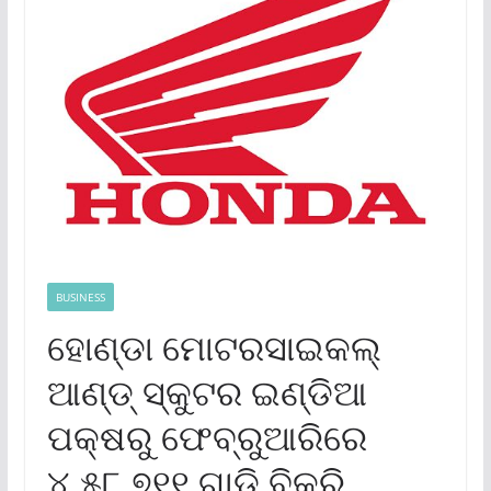
BUSINESS
ହୋଣ୍ଡା ମୋଟରସାଇକଲ୍
ଆଣ୍ଡ୍ ସ୍କୁଟର ଇଣ୍ଡିଆ
ପକ୍ଷରୁ ଫେବ୍ରୁଆରିରେ
୪,୫୮,୭୧୧ ଗାଡ଼ି ବିକ୍ରି