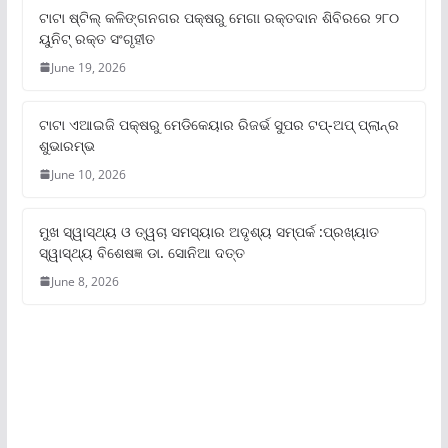
ଟାଟା ଷ୍ଟିଲ୍‌ କଳିଙ୍ଗନଗର ପକ୍ଷରୁ ମେଗା ରକ୍ତଦାନ ଶିବିରରେ ୨୮୦
ୟୁନିଟ୍‌ ରକ୍ତ ସଂଗୃହୀତ
June 19, 2026
ଟାଟା ଏଆଇଜି ପକ୍ଷରୁ ମେଡିକେୟାର ରିଜର୍ଭ ସୁପର ଟପ୍‌-ଅପ୍ ପ୍ଲାନ୍‌ର
ଶୁଭାରମ୍ଭ
June 10, 2026
ମୁଖ ସ୍ୱାସ୍ଥ୍ୟ ଓ ତ୍ୱଚା ସମସ୍ୟାର ଅଦୃଶ୍ୟ ସମ୍ପର୍କ :ପ୍ରଖ୍ୟାତ
ସ୍ୱାସ୍ଥ୍ୟ ବିଶେଷଜ୍ଞ ଡା. ସୋନିଆ ଦତ୍ତ
June 8, 2026