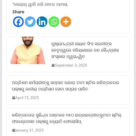
“କେୟାର୍ ୱାହାଁ ଜହାଁ ଡାବର ଆମଲା,
Share
ମୁଖ୍ୟମନ୍ତ୍ରୀ ନାୟାବ ସିଂହ ସଇନୀଙ୍କ
ନେତୃତ୍ୱରେ ହରିୟାଣାରେ ଜନ କୈନ୍ଦ୍ରୀକ
ସଂସ୍କାର ତ୍ୱରାନ୍ୱିତ
September 3, 2025
ଅଗ୍ନିଶମ କର୍ମଚାରୀଙ୍କୁ ସମ୍ମାନ ଜଣାଇ ଟାଟା ଷ୍ଟିଲ କଳିଙ୍ଗନଗର
ପକ୍ଷରୁ ଜାତୀୟ ଅଗ୍ନିଶମ ସେବା ସପ୍ତାହ ପାଳିତ
April 15, 2025
କଳିଙ୍ଗନଗର ସୁକିନ୍ଦା ଅଞ୍ଚଳର ୧୫୦ ଛାତ୍ରଛାତ୍ରୀଙ୍କୁଟାଟା ଷ୍ଟିଲ୍
ଫାଉଣ୍ଡେସନ ପକ୍ଷରୁ ଜ୍ୟୋତି ଫେଲୋସିପ୍‌
January 31, 2025