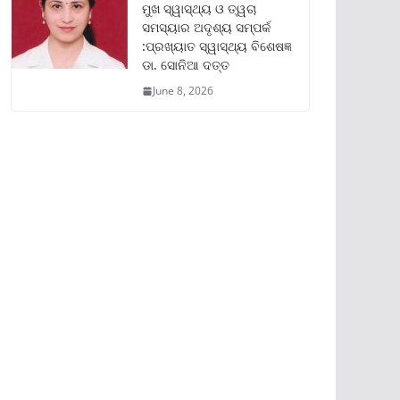
ମୁଖ ସ୍ୱାସ୍ଥ୍ୟ ଓ ତ୍ୱଚା
ସମସ୍ୟାର ଅଦୃଶ୍ୟ ସମ୍ପର୍କ
:ପ୍ରଖ୍ୟାତ ସ୍ୱାସ୍ଥ୍ୟ ବିଶେଷଜ୍ଞ
ଡା. ସୋନିଆ ଦତ୍ତ
June 8, 2026