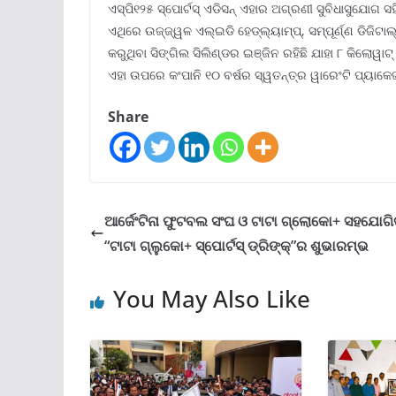
ଏସ୍‌ପି୧୨୫ ସ୍ପୋର୍ଟସ୍ ଏଡିସନ୍ ଏହାର ଅଗ୍ରଣୀ ସୁବିଧାସୁଯ
ଏଥିରେ ଉଜ୍ଜ୍ୱଳ ଏଲ୍‌ଇଡି ହେଡ୍‌ଲ୍ୟାମ୍ପ୍‌, ସମ୍ପୂର୍ଣ୍ଣ ଡିଜିଟ
କରୁଥିବା ସିଙ୍ଗିଲ ସିଲିଣ୍ଡର ଇଞ୍ଜିନ ରହିଛି ଯାହା ୮ କିଲୋୱାଟ୍ 
ଏହା ଉପରେ କଂପାନି ୧୦ ବର୍ଷର ସ୍ୱତନ୍ତ୍ର ୱାରେଂଟି ପ୍ୟାକେଜ୍
Share
ଆର୍ଜେଂଟିନା ଫୁଟବଲ ସଂଘ ଓ ଟାଟା ଗ୍ଲୋକୋ+ ସହଯୋଗି
“ଟାଟା ଗ୍ଲୁକୋ+ ସ୍ପୋର୍ଟସ୍ ଡ୍ରିଙ୍କ୍‌”ର ଶୁଭାରମ୍ଭ
You May Also Like