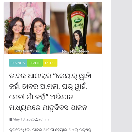
BUSINESS
HEALTH
LATEST
ଡାବର ଆମଲାର “କେୟାର୍ ୱାହାଁ
ଜହାଁ ଡାବର ଆମଲା, ଘର୍ ୱାହାଁ
ମେରୀ ମାଁ ଜହାଁ” ଅଭିଯାନ
ମାଧ୍ୟମରେ ମାତୃଦିବସ ପାଳନ
May 13, 2026
admin
ଭୁବନେଶ୍ୱର: ଡାବର ଆମଲା ହେୟାର ଅଏଲ୍ ପକ୍ଷରୁ