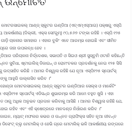
ସନ୍ ଉନ୍ମୋଚିତ
ା ମୋଟରସାଇକଲ୍ ଆଣ୍ଡ୍ ସ୍କୁଟର ଇଣ୍ଡିଆ (ଏଚ୍‌ଏମ୍‌ଏସ୍‌ଆଇ) ପକ୍ଷରୁ ଏସ୍‌ପି
 ଆକର୍ଷଣୀୟ (ଦିଲ୍ଲୀ, ଏକ୍ସ ସୋ’ରୁମ୍‌) ୯୦,୫୬୭ ଟଙ୍କା ରହିଛି । ଏସ୍‌ପି ୧୨୫
ୟକ ଗାଡ଼ି ଚାଳନାର ସମାହାର । ଏହାର ବୁକିଂ ଏବେ ଆରମ୍ଭ ହୋଇଛି ଏବଂ ସୀମିତ
ିପ୍‌ରେ ତାହା ଉପଲବ୍ଧ ହେବ ।
 ପରିଚାଳନା ନିର୍ଦ୍ଦେଶକ, ସଭାପତି ଓ ସିଇଓ ଶ୍ରୀ ସୁସ୍ତୁମି ଓଟାନି କହିଛନ୍ତି
୍ନତ ସୁବିଧା, ଷ୍ଟାଇଲିସ୍ ଡିଜାଇନ୍ ଓ ରୋମଂଚକର ପ୍ରଦର୍ଶନକୁ ନେଇ ୧୨୫ ସିସି
ତ୍ସାହିତ କରିଛି । ଆମର ବିଶ୍ୱାସ ରହିଛି ଯେ ନୂଆ ଏସ୍‌ପି୧୨୫ ସ୍ପୋର୍ଟସ୍
୍କୁ ଆହୁରି ଉଲ୍ଲସିତ କରିବ ।’’
କରେ ହୋଣ୍ଡା ମୋଟରସାଇକଲ୍ ଆଣ୍ଡ୍ ସ୍କୁଟର ଇଣ୍ଡିଆର ସେଲ୍‌ସ ଓ ମାର୍କେଟିଂ
ଏସ୍‌ପି୧୨୫ ସ୍ପୋର୍ଟସ୍ ଏଡିସନ୍‌ର ଶୁଭାରମ୍ଭ କରି ଆମେ ବହୁତ ଖୁସି । ଏହା
ାରୁ ଅଧିକ ଅନୁଭବ ପ୍ରଦାନ କରିବାକୁ ଆସିଛି । ଆମର ବିଶ୍ୱାସ ରହିଛି ଯେ,
 ହୋଇ ରହିବ ଏବଂ ଏହି କ୍ଷେତ୍ରରେ ମାନଦଣ୍ଡ ନିର୍ଧାରଣ କରିବ ।’’
ି ଡିଜାଇନ, ମ୍ୟାଟ୍ ମଫଲର କଭର ଓ ଉନ୍ନତ ଗ୍ରାଫିକ୍ସ ସହିତ ନୂଆ ଜୀବନ୍ତ
 । ଡିସେଂଟ୍ ବ୍ଲୁ ମେଟାଲିକ୍ ଓ ହେଭି ଗ୍ରେ ମେଟାଲିକ୍ ଭଳି ଆକର୍ଷଣୀୟ ରଙ୍ଗରେ