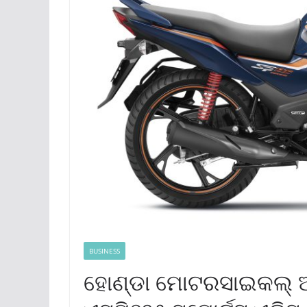
BUSINESS
ହୋଣ୍ଡା ମୋଟରସାଇକଲ୍ ଆଣ