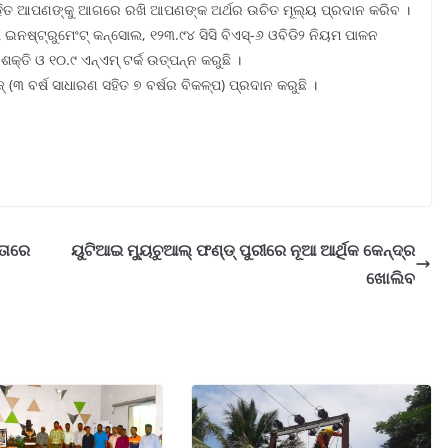
ୋଗ ସହିତ ଆପଣଙ୍କୁ ଆଗରେ ରଖି ଆପଣଙ୍କ ଅର୍ଥର ଉଚିତ ମୂଲ୍ୟ ପ୍ରଦାନ କରିବ ।
ାଲ୍ ଇନଷ୍ଟ୍ରୁମେଂଟ୍ କନ୍‌ସୋଲ, ୧୨୩.୯୪ ସିସି ବିଏସ୍‌-୬ ଓବିଡି୨ ନିୟମ ପାଳନ
ଶକ୍ତି ଓ ୧୦.୯ ଏନ୍‌ଏମ୍ ଟର୍କ ଉତ୍ପନ୍ନ କରୁଛି ।
 (୩ ବର୍ଷ ସାଧାରଣ ସହିତ ୭ ବର୍ଷର ବିକଳ୍ପ) ପ୍ରଦାନ କରୁଛି ।
ତାରେ
ୟୁଟିଆଇ ମ୍ୟୁଚୁଆଲ୍ ଫଣ୍ଡ୍ ପୁରୀରେ ନୂଆ ଆର୍ଥିକ କେନ୍ଦ୍ର
ଖୋଲିବ