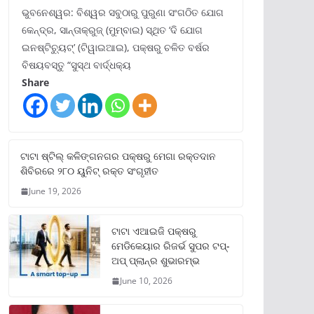
ଭୁବନେଶ୍ୱର: ବିଶ୍ୱର ସବୁଠାରୁ ପୁରୁଣା ସଂଗଠିତ ଯୋଗ
କେନ୍ଦ୍ର, ସାନ୍ତାକ୍ରୁଜ୍ (ମୁମ୍ବାଇ) ସ୍ଥିତ ‘ଦି ଯୋଗ
ଇନଷ୍ଟିଚ୍ୟୁଟ୍‌’ (ଟିୱାଇଆଇ), ପକ୍ଷରୁ ଚଳିତ ବର୍ଷର
ବିଷୟବସ୍ତୁ “ସୁସ୍ଥ ବାର୍ଦ୍ଧକ୍ୟ
Share
ଟାଟା ଷ୍ଟିଲ୍‌ କଳିଙ୍ଗନଗର ପକ୍ଷରୁ ମେଗା ରକ୍ତଦାନ
ଶିବିରରେ ୨୮୦ ୟୁନିଟ୍‌ ରକ୍ତ ସଂଗୃହୀତ
June 19, 2026
ଟାଟା ଏଆଇଜି ପକ୍ଷରୁ
ମେଡିକେୟାର ରିଜର୍ଭ ସୁପର ଟପ୍‌-
ଅପ୍ ପ୍ଲାନ୍‌ର ଶୁଭାରମ୍ଭ
June 10, 2026