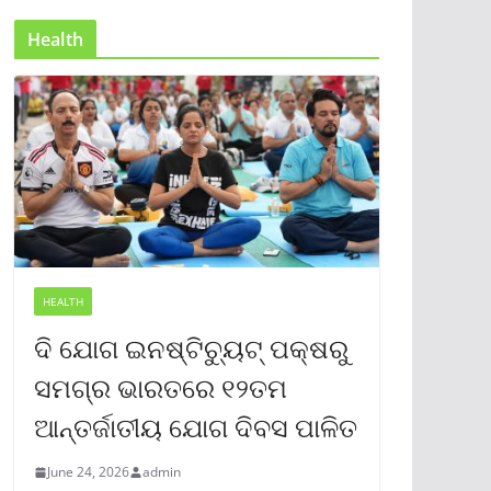
Health
HEALTH
ଦି ଯୋଗ ଇନଷ୍ଟିଚ୍ୟୁଟ୍ ପକ୍ଷରୁ
ସମଗ୍ର ଭାରତରେ ୧୨ତମ
ଆନ୍ତର୍ଜାତୀୟ ଯୋଗ ଦିବସ ପାଳିତ
June 24, 2026
admin