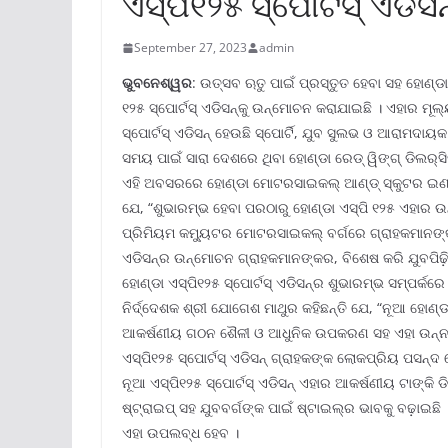
ଏସ୍‌ପି୧୨୫ ସ୍ପୋର୍ଟସ୍ ଏଡି
September 27, 2023
admin
ଭୁବନେଶ୍ୱର
: ଉତ୍ସବ ଋତୁ ପାଇଁ ପ୍ରସ୍ତୁତ ହେବା ସହ ହୋଣ୍ଡ
୧୨୫ ସ୍ପୋର୍ଟସ୍ ଏଡିସନ୍‌କୁ ଉନ୍ମୋଚନ କରାଯାଇଛି । ଏହାର ମୂଲ୍ୟ
ସ୍ପୋର୍ଟସ୍ ଏଡିସନ୍ ହେଉଛି ସ୍ପୋର୍ଟି, ଯୁବ ସୁଲଭ ଓ ଆରାମଦା
ସମୟ ପାଇଁ ସାରା ଦେଶରେ ଥିବା ହୋଣ୍ଡା ରେଡ୍ ୱିଙ୍ଗ୍ ଡିଲର୍‌ସ
ଏହି ଅବସରରେ ହୋଣ୍ଡା ମୋଟରସାଇକଲ୍ ଆଣ୍ଡ୍ ସ୍କୁଟର ଇଣ୍ଡିଆର
ଯେ, “ଶୁଭାରମ୍ଭ ହେବା ପରଠାରୁ ହୋଣ୍ଡା ଏସ୍‌ପି ୧୨୫ ଏହାର ଉନ
ପ୍ରିମିୟମ କମ୍ୟୁଟର ମୋଟରସାଇକଲ୍ ବର୍ଗରେ ଗ୍ରାହକମାନଙ୍କୁ ଉ
ଏଡିସନ୍‌ର ଉନ୍ମୋଚନ ଗ୍ରାହକମାନଙ୍କର, ବିଶେଷ କରି ଯୁବପିଢ଼ିଙ
ହୋଣ୍ଡା ଏସ୍‌ପି୧୨୫ ସ୍ପୋର୍ଟସ୍ ଏଡିସନ୍‌ର ଶୁଭାରମ୍ଭ ସମ୍ପର୍
ନିର୍ଦ୍ଦେଶକ ଶ୍ରୀ ଯୋଗେଶ ମାଥୁର କହିଛନ୍ତି ଯେ, “ନୂଆ ହୋଣ୍ଡା 
ଆକର୍ଷଣୀୟ ଗଠନ ଶୈଳୀ ଓ ଆଧୁନିକ ଉପକରଣ ସହ ଏହା ଉନ୍ନତ ଠ
ଏସ୍‌ପି୧୨୫ ସ୍ପୋର୍ଟସ୍ ଏଡିସନ୍ ଗ୍ରାହକଙ୍କ ଲୋକପ୍ରିୟ ପସନ୍ଦ
ନୂଆ ଏସ୍‌ପି୧୨୫ ସ୍ପୋର୍ଟସ୍ ଏଡିସନ୍ ଏହାର ଆକର୍ଷଣୀୟ ଟାଙ୍କ
ଷ୍ଟ୍ରାଇପ୍ ସହ ଯୁବବର୍ଗଙ୍କ ପାଇଁ ଷ୍ଟାଇଲ୍‌ର ଭାବକୁ ବଢ଼ାଇଛି
ଏହା ଉପଲବ୍ଧ ହେବ ।