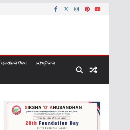
ସ୍ବାଧୀନତା ଦିବସ
ଫେଷ୍ଟିଭାଲ