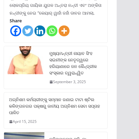
ଲୋକପ୍ରିୟ ଗାୟିକା ଯୁଗଳ ଅନ୍ତରା ନନ୍ଦୀ ଏବଂ ଅଙ୍କିତା
ନନ୍ଦୀଙ୍କୁ ନେଇ “କେୟାର୍ ୱାହାଁ ଜହାଁ ଡାବର ଆମଲା,
Share
ମୁଖ୍ୟମନ୍ତ୍ରୀ ନାୟାବ ସିଂହ
ସଇନୀଙ୍କ ନେତୃତ୍ୱରେ
ହରିୟାଣାରେ ଜନ କୈନ୍ଦ୍ରୀକ
ସଂସ୍କାର ତ୍ୱରାନ୍ୱିତ
September 3, 2025
ଅଗ୍ନିଶମ କର୍ମଚାରୀଙ୍କୁ ସମ୍ମାନ ଜଣାଇ ଟାଟା ଷ୍ଟିଲ
କଳିଙ୍ଗନଗର ପକ୍ଷରୁ ଜାତୀୟ ଅଗ୍ନିଶମ ସେବା ସପ୍ତାହ
ପାଳିତ
April 15, 2025