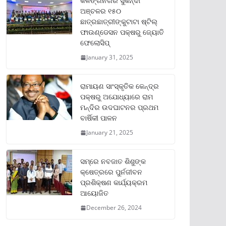
କଳିଙ୍ଗନଗର ସୁକିନ୍ଦା
ଅଞ୍ଚଳର ୧୫୦
ଛାତ୍ରଛାତ୍ରୀଙ୍କୁଟାଟା ଷ୍ଟିଲ୍
ଫାଉଣ୍ଡେସନ ପକ୍ଷରୁ ଜ୍ୟୋତି
ଫେଲୋସିପ୍‌
January 31, 2025
ରାମାୟଣ ସାଂସ୍କୃତିକ କେନ୍ଦ୍ର
ପକ୍ଷରୁ ଅଯୋଧ୍ୟାରେ ରାମ
ମନ୍ଦିର ଉଦଘାଟନର ପ୍ରଥମ
ବାର୍ଷିକୀ ପାଳନ
January 21, 2025
ସମ୍‌ରେ ନବଜାତ ଶିଶୁଙ୍କ
କ୍ଷେତ୍ରରେ ପୁର୍ନଜୀବନ
ପ୍ରଶିକ୍ଷଣ କାର୍ଯ୍ୟକ୍ରମ
ଆୟୋଜିତ
December 26, 2024