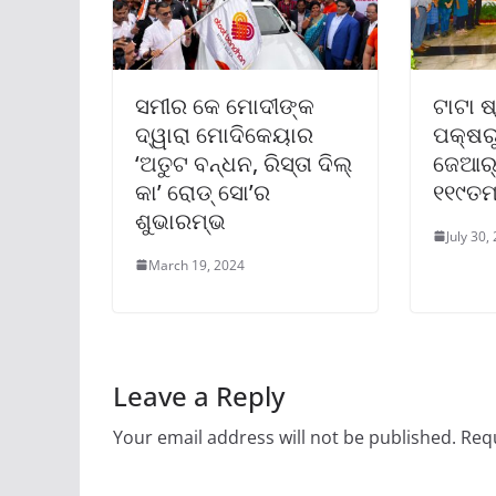
ସମୀର କେ ମୋଦୀଙ୍କ
ଟାଟା ଷ
ଦ୍ୱାରା ମୋଦିକେୟାର
ପକ୍ଷର
‘ଅତୁଟ ବନ୍ଧନ, ରିସ୍ତା ଦିଲ୍
ଜେଆର୍‌
କା’ ରୋଡ୍ ସୋ’ର
୧୧୯ତମ
ଶୁଭାରମ୍ଭ
July 30,
March 19, 2024
Leave a Reply
Your email address will not be published.
Requ