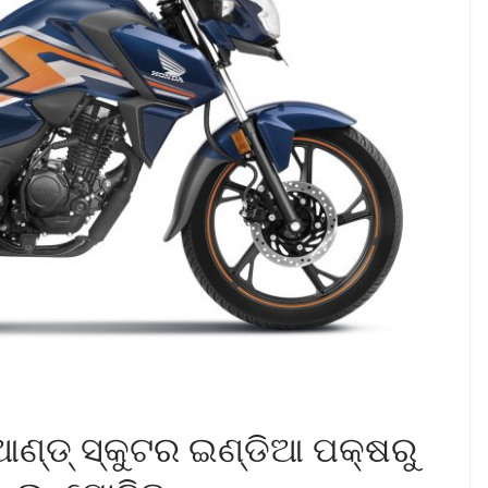
୍ଡ୍ ସ୍କୁଟର ଇଣ୍ଡିଆ ପକ୍ଷରୁ