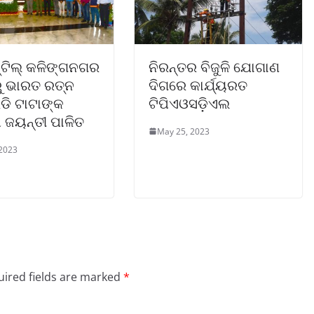
୍ଟିଲ୍ କଳିଙ୍ଗନଗର
ନିରନ୍ତର ବିଜୁଳି ଯୋଗାଣ
ୁ ଭାରତ ରତ୍ନ
ଦିଗରେ କାର୍ଯ୍ୟରତ
ଡି ଟାଟାଙ୍କ
ଟିପିଏଓସଡ଼ିଏଲ
 ଜୟନ୍ତୀ ପାଳିତ
May 25, 2023
 2023
ired fields are marked
*