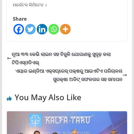
ମାର୍କେଟସ ଲିମିଟେଡ ।
Share
ନୂଆ ୩୩ କେଭି ଲାଇନ ସହ ବିଜୁଳି ଯୋଗାଣକୁ ସୁଦୃଢ଼ କଲା
ଟିପିଏସ୍ଓଡିଏଲ୍
ଏୟାର ଇଣ୍ଡିଆ ଏକ୍ସପ୍ରେସ୍ ପକ୍ଷରୁ ଆଇଏଟିଏ ପରିଚାଳନା
ସୁରକ୍ଷା ଅଡିଟ୍ ସଫଳତାର ସହ ସମାପନ
You May Also Like