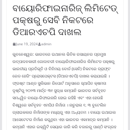
ବାୟୋରିଫାଇନାରିଜ୍ ଲିମିଟେଡ୍
ପକ୍ଷରୁ ସେବି ନିକଟରେ
ଡିଆରଏଚପି ଦାଖଲ
June 19, 2024
admin
ଭୁବନେଶ୍ୱର: ଭାରତରେ ଇଥାନଲ ଭିତିକ ରସାୟନର ପ୍ରମୁଖ
ଉତ୍ପାଦନକାରୀ ଗୋଦାବରୀ ବାୟୋରିଫାଇନାରିଜ ଲିମିଟେଡ ପକ୍ଷରୁ
ଭାରତୀୟ ପ୍ରତିଭୂତି ଓ ବିନିମୟ ବୋର୍ଡ (ସେବି) ନିକଟରେ ଡ୍ରାଫ୍ଟ
ରେଡ ହେରିଂ ପ୍ରୋସପେକ୍ଟସ (ଡିଆରଏଚପି) ଦାଖଲ କରାଯାଇଛି ।
ଫ୍ରଷ୍ଟ ଆଣ୍ଡ ସୁଲିଭାନ ରିପୋର୍ଟ ଅନୁସାରେ ସ୍ଥାପିତ କ୍ଷମତା
ଦୃଷ୍ଟିରୁ ୨୦୨୩ ମାର୍ଚ୍ଚ ୩୧ ସୁଦ୍ଧା କମ୍ପାନି ଭାରତର ସର୍ବବୃହତ
ସମନ୍ୱିତ ବାୟୋ-ରିଫାଇନାରି ହୋଇ ରହିଛି ଏବଂ ଏହା ହେଉଛି
ବିଶ୍ୱରେ ସର୍ବବୃହତ ଏମପିଓ ନିର୍ମାତା । ନାଚୁରାଲ ୧, ୩ ବୁଟେଲିନ
ଗ୍ଲାଇକଲର ନିର୍ମାତାଙ୍କ ମଧ୍ୟରୁ ଏହା ଅନ୍ୟତମ । ବାୟୋ ଇଥାଇଲ
ଆସେଟେଟର ନିର୍ମାଣ କରୁଥିବା ଏହା ଭାରତର ଏକମାତ୍ର କମ୍ପାନି ।
କମ୍ପାନି ଏହାର ଇକ୍ୱିଟି ସେୟାର ଜାରି କରି ବଜାରରୁ ପାଣ୍ଠି ସଂଗ୍ରହ