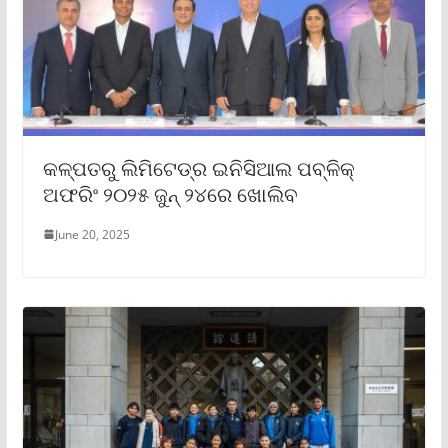
କଳ୍ପତରୁ ଲିମିଟେଡ୍‌ର ଇନିସିଆଲ ପବ୍ଳିକ୍
ଅଫରିଂ ୨୦୨୫ ଜୁନ୍ ୨୪ରେ ଖୋଲିବ
June 20, 2025