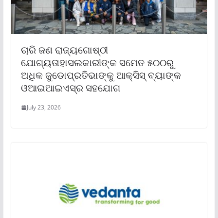
ଚାରି ଜଣ ରାଜ୍ୟଗୋଷ୍ଠୀ
ଯୋଗ୍ୟତାହାସଲକାରୀଙ୍କ ସମେତ ୫୦୦ରୁ
ଅଧିକ ଜୁଡୋପ୍ରତିଭାଙ୍କୁ ଆକ୍ସିସ୍ ବ୍ୟାଙ୍କ
ଓଆଇଆଇଏସ୍‌ର ସହଯୋଗ
July 23, 2026