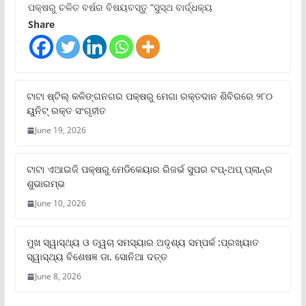
ପକ୍ଷରୁ ଚଳିତ ବର୍ଷର ବିଷୟବସ୍ତୁ “ସୁସ୍ଥ ବାର୍ଦ୍ଧକ୍ୟ
Share
ଟାଟା ଷ୍ଟିଲ୍‌ କଳିଙ୍ଗନଗର ପକ୍ଷରୁ ମେଗା ରକ୍ତଦାନ ଶିବିରରେ ୨୮୦
ୟୁନିଟ୍‌ ରକ୍ତ ସଂଗୃହୀତ
June 19, 2026
ଟାଟା ଏଆଇଜି ପକ୍ଷରୁ ମେଡିକେୟାର ରିଜର୍ଭ ସୁପର ଟପ୍‌-ଅପ୍ ପ୍ଲାନ୍‌ର
ଶୁଭାରମ୍ଭ
June 10, 2026
ମୁଖ ସ୍ୱାସ୍ଥ୍ୟ ଓ ତ୍ୱଚା ସମସ୍ୟାର ଅଦୃଶ୍ୟ ସମ୍ପର୍କ :ପ୍ରଖ୍ୟାତ
ସ୍ୱାସ୍ଥ୍ୟ ବିଶେଷଜ୍ଞ ଡା. ସୋନିଆ ଦତ୍ତ
June 8, 2026