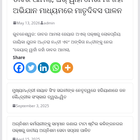
ଅଭିଯାନ ମାଧ୍ୟମରେ ମାତୃଦିବସ ପାଳନ
May 13, 2026
admin
ଭୁବନେଶ୍ୱର: ଡାବର ଆମଲା ହେୟାର ଅଏଲ୍ ପକ୍ଷରୁ ଲୋକପ୍ରିୟ
ଗାୟିକା ଯୁଗଳ ଅନ୍ତରା ନନ୍ଦୀ ଏବଂ ଅଙ୍କିତା ନନ୍ଦୀଙ୍କୁ ନେଇ
“କେୟାର୍ ୱାହାଁ ଜହାଁ ଡାବର ଆମଲା,
Share
ମୁଖ୍ୟମନ୍ତ୍ରୀ ନାୟାବ ସିଂହ ସଇନୀଙ୍କ ନେତୃତ୍ୱରେ ହରିୟାଣାରେ ଜନ
କୈନ୍ଦ୍ରୀକ ସଂସ୍କାର ତ୍ୱରାନ୍ୱିତ
September 3, 2025
ଅଗ୍ନିଶମ କର୍ମଚାରୀଙ୍କୁ ସମ୍ମାନ ଜଣାଇ ଟାଟା ଷ୍ଟିଲ କଳିଙ୍ଗନଗର
ପକ୍ଷରୁ ଜାତୀୟ ଅଗ୍ନିଶମ ସେବା ସପ୍ତାହ ପାଳିତ
April 15, 2025