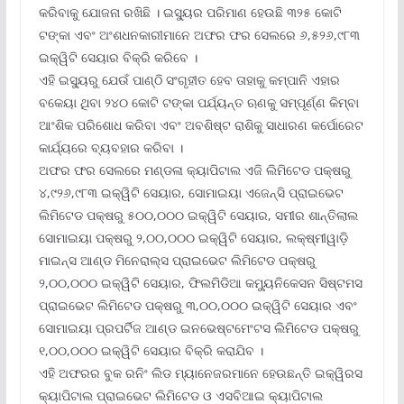
କରିବାକୁ ଯୋଜନା ରଖିଛି । ଇସ୍ୟୁର ପରିମାଣ ହେଉଛି ୩୨୫ କୋଟି
ଟଙ୍କା ଏବଂ ଅଂଶଧନକାରୀମାନେ ଅଫର ଫର ସେଲରେ ୬,୫୨୬,୯୮୩
ଇକ୍ୱିଟି ସେୟାର ବିକ୍ରି କରିବେ ।
ଏହି ଇସ୍ୟୁରୁ ଯେଉଁ ପାଣ୍ଠି ସଂଗୃହୀତ ହେବ ତାହାକୁ କମ୍ପାନି ଏହାର
ବକେୟା ଥିବା ୨୪୦ କୋଟି ଟଙ୍କା ପର୍ଯ୍ୟନ୍ତ ଋଣକୁ ସମ୍ପୂର୍ଣ୍ଣ କିମ୍ବା
ଆଂଶିକ ପରିଶୋଧ କରିବା ଏବଂ ଅବଶିଷ୍ଟ ରାଶିକୁ ସାଧାରଣ କର୍ପୋରେଟ
କାର୍ଯ୍ୟରେ ବ୍ୟବହାର କରିବା ।
ଅଫର ଫର ସେଲରେ ମଣ୍ଡଳା କ୍ୟାପିଟାଲ ଏଜି ଲିମିଟେଡ ପକ୍ଷରୁ
୪,୯୨୬,୯୮୩ ଇକ୍ୱିଟି ସେୟାର, ସୋମାଇୟା ଏଜେନ୍ସି ପ୍ରାଇଭେଟ
ଲିମିଟେଡ ପକ୍ଷରୁ ୫୦୦,୦୦୦ ଇକ୍ୱିଟି ସେୟାର, ସମୀର ଶାନ୍ତିଲାଲ
ସୋମାଇୟା ପକ୍ଷରୁ ୨,୦୦,୦୦୦ ଇକ୍ୱିଟି ସେୟାର, ଲକ୍ଷ୍ମୀୱାଡ଼ି
ମାଇନ୍ସ ଆଣ୍ଡ ମିନେରାଲ୍‌‌ସ ପ୍ରାଇଭେଟ ଲିମିଟେଡ ପକ୍ଷରୁ
୨,୦୦,୦୦୦ ଇକ୍ୱିଟି ସେୟାର, ଫିଲମିଡିଆ କମ୍ୟୁନିକେସନ ସିଷ୍ଟମସ
ପ୍ରାଇଭେଟ ଲିମିଟେଡ ପକ୍ଷରୁ ୩,୦୦,୦୦୦ ଇକ୍ୱିଟି ସେୟାର ଏବଂ
ସୋମାଇୟା ପ୍ରପର୍ଟିଜ ଆଣ୍ଡ ଇନଭେଷ୍ଟମେଂଟସ ଲିମିଟେଡ ପକ୍ଷରୁ
୧,୦୦,୦୦୦ ଇକ୍ୱିଟି ସେୟାର ବିକ୍ରି କରାଯିବ ।
ଏହି ଅଫରର ବୁକ ରନିଂ ଲିଡ ମ୍ୟାନେଜରମାନେ ହେଉଛନ୍ତି ଇକ୍ୱିରସ
କ୍ୟାପିଟାଲ ପ୍ରାଇଭେଟ ଲିମିଟେଡ ଓ ଏସବିଆଇ କ୍ୟାପିଟାଲ