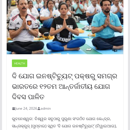
HEALTH
ଦି ଯୋଗ ଇନଷ୍ଟିଚ୍ୟୁଟ୍ ପକ୍ଷରୁ ସମଗ୍ର
ଭାରତରେ ୧୨ତମ ଆନ୍ତର୍ଜାତୀୟ ଯୋଗ
ଦିବସ ପାଳିତ
June 24, 2026
admin
ଭୁବନେଶ୍ୱର: ବିଶ୍ୱର ସବୁଠାରୁ ପୁରୁଣା ସଂଗଠିତ ଯୋଗ କେନ୍ଦ୍ର,
ସାନ୍ତାକ୍ରୁଜ୍ (ମୁମ୍ବାଇ) ସ୍ଥିତ ‘ଦି ଯୋଗ ଇନଷ୍ଟିଚ୍ୟୁଟ୍‌’ (ଟିୱାଇଆଇ),