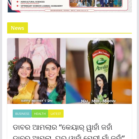
News
BUSINESS
HEALTH
LATEST
ଡାବର ଆମଲାର “କେୟାର୍ ୱାହାଁ ଜହାଁ
ଡାବର ଆମଲା, ଘର୍ ୱାହାଁ ମେରୀ ମାଁ ଜହାଁ”