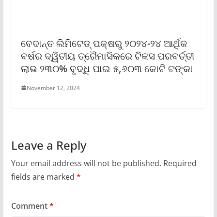
ବେଦାନ୍ତ ଲିମିଟେଡ୍ ପକ୍ଷରୁ ୨୦୨୪-୨୪ ଆର୍ଥିକ
ବର୍ଷର ଦ୍ୱିତୀୟ ତ୍ରୈମାସିକରେ ଟିକସ ପରବର୍ତ୍ତୀ
ଲାଭ ୨୩୦% ବୃଦ୍ଧି ପାଇ ୫,୬୦୩ କୋଟି ଟଙ୍କା
November 12, 2024
Leave a Reply
Your email address will not be published.
Required
fields are marked
*
Comment
*