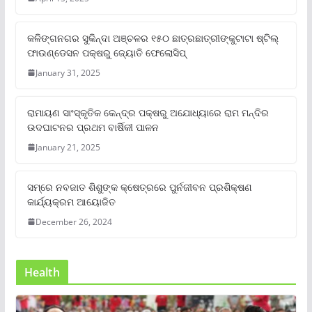
କଳିଙ୍ଗନଗର ସୁକିନ୍ଦା ଅଞ୍ଚଳର ୧୫୦ ଛାତ୍ରଛାତ୍ରୀଙ୍କୁଟାଟା ଷ୍ଟିଲ୍
ଫାଉଣ୍ଡେସନ ପକ୍ଷରୁ ଜ୍ୟୋତି ଫେଲୋସିପ୍‌
January 31, 2025
ରାମାୟଣ ସାଂସ୍କୃତିକ କେନ୍ଦ୍ର ପକ୍ଷରୁ ଅଯୋଧ୍ୟାରେ ରାମ ମନ୍ଦିର
ଉଦଘାଟନର ପ୍ରଥମ ବାର୍ଷିକୀ ପାଳନ
January 21, 2025
ସମ୍‌ରେ ନବଜାତ ଶିଶୁଙ୍କ କ୍ଷେତ୍ରରେ ପୁର୍ନଜୀବନ ପ୍ରଶିକ୍ଷଣ
କାର୍ଯ୍ୟକ୍ରମ ଆୟୋଜିତ
December 26, 2024
Health