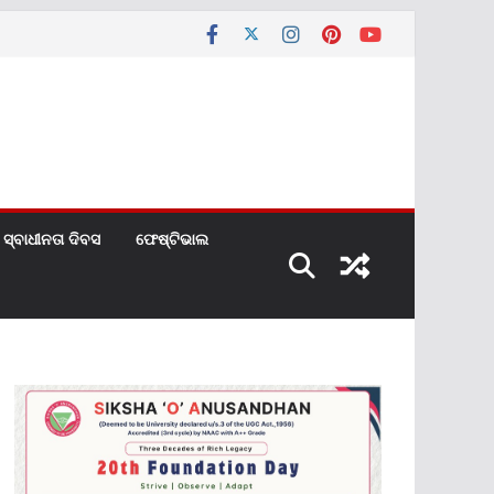
ସ୍ବାଧୀନତା ଦିବସ
ଫେଷ୍ଟିଭାଲ