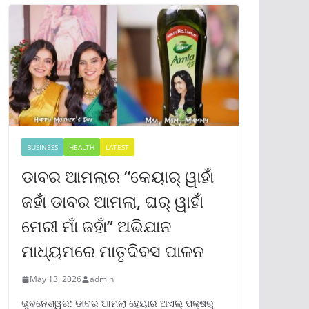
BUSINESS
HEALTH
LATEST
ଡାବର ଆମଲାର “କେୟାର୍ ୱାହାଁ
ଜହାଁ ଡାବର ଆମଲା, ଘର୍ ୱାହାଁ
ମେରୀ ମାଁ ଜହାଁ” ଅଭିଯାନ
ମାଧ୍ୟମରେ ମାତୃଦିବସ ପାଳନ
May 13, 2026
admin
ଭୁବନେଶ୍ୱର: ଡାବର ଆମଲା ହେୟାର ଅଏଲ୍ ପକ୍ଷରୁ