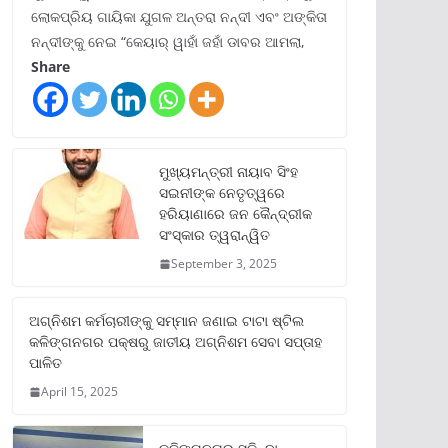
ଲୋକପ୍ରିୟ ଗାୟିକା ଯୁଗଳ ଅନ୍ତରା ନନ୍ଦୀ ଏବଂ ଅଙ୍କିତା
ନନ୍ଦୀଙ୍କୁ ନେଇ “କେୟାର୍ ୱାହାଁ ଜହାଁ ଡାବର ଆମଲା,
Share
ମୁଖ୍ୟମନ୍ତ୍ରୀ ନାୟାବ ସିଂହ
ସଇନୀଙ୍କ ନେତୃତ୍ୱରେ
ହରିୟାଣାରେ ଜନ କୈନ୍ଦ୍ରୀକ
ସଂସ୍କାର ତ୍ୱରାନ୍ୱିତ
September 3, 2025
ଅଗ୍ନିଶମ କର୍ମଚାରୀଙ୍କୁ ସମ୍ମାନ ଜଣାଇ ଟାଟା ଷ୍ଟିଲ
କଳିଙ୍ଗନଗର ପକ୍ଷରୁ ଜାତୀୟ ଅଗ୍ନିଶମ ସେବା ସପ୍ତାହ
ପାଳିତ
April 15, 2025