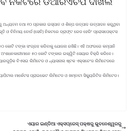
େବି ନିକଟରେ ଡିଆରଏଚପି ଦାଖଲ
ୟରୁ ଅନ୍ୟତମ ତଥା ୧୦ ପ୍ରକାର ଇସ୍ପାତ ଓ ଶିଳ୍ପ ଉତ୍ପାଦ ଉତ୍ପାଦନ କରୁଥିବା
ତି ଓ ବିନିମୟ ବୋର୍ଡ (ସେବି) ନିକଟରେ ଡ୍ରାଫ୍ଟ ରେଡ ହେରିଂ ପ୍ରୋସପେକ୍ଟସ
 କୋଟି ଟଙ୍କା ସଂଗ୍ରହ କରିବାକୁ ଯୋଜନା ରଖିଛି। ଏହି ଅଫରରେ କମ୍ପାନି
 ଅଂଶଧନକାରୀମାନେ ୫୦ କୋଟି ଟଙ୍କାର ଇକ୍ୱିଟି ସେୟାର ବିକ୍ରି କରିବେ।
ୟାରଗୁଡ଼ିକ ବିଏସଇ ଲିମିଟେଡ ଓ ନ୍ୟାସନାଲ ଷ୍ଟକ ଏକ୍ସଚେଂଜ ଲିମିଟେଡରେ
ପିଟାଲ ମାର୍କେଟସ ପ୍ରାଇଭେଟ ଲିମିଟେଡ ଓ ଖମ୍ବାଟା ସିକ୍ୟୁରିଟିଜ ଲିମିଟେଡ।
ଏୟାର ଇଣ୍ଡିଆ ଏକ୍ସପ୍ରେସ୍ ପକ୍ଷରୁ ଭୁବନେଶ୍ୱରରୁ