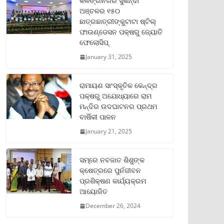
କଳିଙ୍ଗନଗର ସୁକିନ୍ଦା
ଅଞ୍ଚଳର ୧୫୦
ଛାତ୍ରଛାତ୍ରୀଙ୍କୁଟାଟା ଷ୍ଟିଲ୍
ଫାଉଣ୍ଡେସନ ପକ୍ଷରୁ ଜ୍ୟୋତି
ଫେଲୋସିପ୍‌
January 31, 2025
ରାମାୟଣ ସାଂସ୍କୃତିକ କେନ୍ଦ୍ର
ପକ୍ଷରୁ ଅଯୋଧ୍ୟାରେ ରାମ
ମନ୍ଦିର ଉଦଘାଟନର ପ୍ରଥମ
ବାର୍ଷିକୀ ପାଳନ
January 21, 2025
ସମ୍‌ରେ ନବଜାତ ଶିଶୁଙ୍କ
କ୍ଷେତ୍ରରେ ପୁର୍ନଜୀବନ
ପ୍ରଶିକ୍ଷଣ କାର୍ଯ୍ୟକ୍ରମ
ଆୟୋଜିତ
December 26, 2024