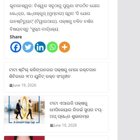
ଭୁବନେଶ୍ୱର: ବିଶ୍ୱର ସବୁଠାରୁ ପୁରୁଣା ସଂଗଠିତ ଯୋଗ
କେନ୍ଦ୍ର, ସାନ୍ତାକ୍ରୁଜ୍ (ମୁମ୍ବାଇ) ସ୍ଥିତ ‘ଦି ଯୋଗ
ଇନଷ୍ଟିଚ୍ୟୁଟ୍‌’ (ଟିୱାଇଆଇ), ପକ୍ଷରୁ ଚଳିତ ବର୍ଷର
ବିଷୟବସ୍ତୁ “ସୁସ୍ଥ ବାର୍ଦ୍ଧକ୍ୟ
Share
ଟାଟା ଷ୍ଟିଲ୍‌ କଳିଙ୍ଗନଗର ପକ୍ଷରୁ ମେଗା ରକ୍ତଦାନ
ଶିବିରରେ ୨୮୦ ୟୁନିଟ୍‌ ରକ୍ତ ସଂଗୃହୀତ
June 19, 2026
ଟାଟା ଏଆଇଜି ପକ୍ଷରୁ
ମେଡିକେୟାର ରିଜର୍ଭ ସୁପର ଟପ୍‌-
ଅପ୍ ପ୍ଲାନ୍‌ର ଶୁଭାରମ୍ଭ
June 10, 2026