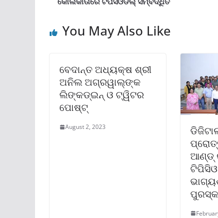
କୋଲକାତାରେ ଟିପିସିଓଡିଲ୍ ସମ୍ବର୍ଦ୍ଧିତ
You May Also Like
ବେଦାନ୍ତ ଅଧ୍ୟକ୍ଷ ଶ୍ରୀ
ଅନିଲ ଅଗ୍ରୱାଲ୍‌ଙ୍କ
ଲିଙ୍କଡ୍‌ଇନ୍ ଓ ଟ୍ୱିଟର
ପୋଷ୍ଟ୍‌
August 2, 2023
ଡିଜିଟା
ପ୍ରୋତ୍
ଆଣ୍ଡ୍
ଟିପିସି
ଭାଗ୍ୟ
ପୁରସ୍
Februar