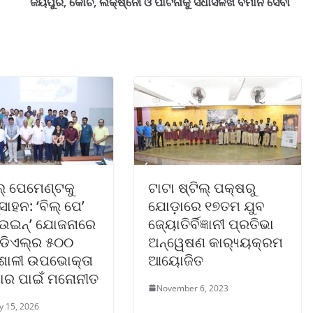
ଜୟପୁର, କୋଚି, ଲକ୍ଷ୍ନୌ ଓ ପାଟନାକୁ ସିଧାସଳଖ ବିମାନ ସେବା
ଲ୍ ପେମେଣ୍ଟକୁ
ଟାଟା ଷ୍ଟିଲ୍ ପକ୍ଷରୁ
ସାହନ: ‘ବିଲ୍ ପେ’
ଯୋଡ଼ାରେ ୧୭ତମ ଯୁବ
 ଉଇନ୍’ ଯୋଜନାରେ
ଜ୍ୟୋତିର୍ବିଜ୍ଞାନୀ ପ୍ରତିଭା
ଓଡିଏଲ୍‌ର ୫୦୦
ଅନ୍ୱେଷଣ କାର‌୍ୟ୍ୟକ୍ରମ
ଶାଳୀ ଉପଭୋକ୍ତା
ଆୟୋଜିତ
କାର ପାଇଁ ମନୋନୀତ
November 6, 2023
y 15, 2026