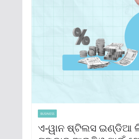
BUSINESS
ଏ-ୱାନ ଷ୍ଟିଲସ ଇଣ୍ଡିଆ 