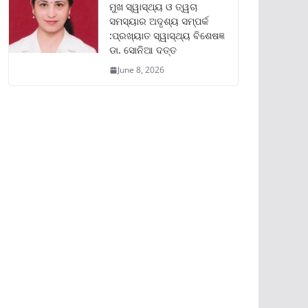
ମୁଖ ସ୍ୱାସ୍ଥ୍ୟ ଓ ତ୍ୱଚା
ସମସ୍ୟାର ଅଦୃଶ୍ୟ ସମ୍ପର୍କ
:ପ୍ରଖ୍ୟାତ ସ୍ୱାସ୍ଥ୍ୟ ବିଶେଷଜ୍ଞ
ଡା. ସୋନିଆ ଦତ୍ତ
June 8, 2026