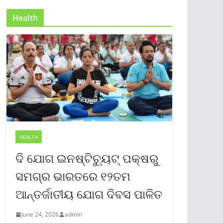
Health
HEALTH
ଦି ଯୋଗ ଇନଷ୍ଟିଚ୍ୟୁଟ୍ ପକ୍ଷରୁ
ସମଗ୍ର ଭାରତରେ ୧୨ତମ
ଆନ୍ତର୍ଜାତୀୟ ଯୋଗ ଦିବସ ପାଳିତ
June 24, 2026
admin