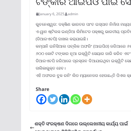
ଟଙ୍କାର ଆଇପିଓ ପାଇଁ ସ
January 6, 2025
admin
ଭୁବନେଶ୍ୱର: ଦକ୍ଷିଣ ଭାରତର ପାଂଚ ଇସ୍ପାତ ନିର୍ମାତା ମଧ୍
ଏ-ୱାନ ଷ୍ଟିଲସ ଇଣ୍ଡିଆ ଲିମିଟେଡ ପକ୍ଷରୁ ଭାରତୀୟ ପ୍ରତିଭୂ
(ଡିଆରଏଚପି) ଦାଖଲ କରାଯାଇଛି।
କମ୍ପାନି ଇନିସିଆଲ ପବ୍ଲିକ ଅଫରିଂ (ଆଇପିଓ) ଜରିଆରେ ୬୫୦
୬୦୦ କୋଟି ଟଙ୍କାର ନୂଆ ଇକ୍ୱିଟି ସେୟାର ଜାରି କରିବ ଏବଂ
ଡିଆରଏଚପି ଜରିଆରେ ପ୍ରସ୍ତାବ ଦିଆଯାଇଥିବା ଇକ୍ୱିଟି ସେ
ତାଲିକାଭୁକ୍ତ ହେବ।
ଏହି ଅଫରର ବୁକ ରନିଂ ଲିଡ ମ୍ୟାନେଜର ହେଉଛନ୍ତି ପିଏଲ କ୍ୟା
Share
ଶକ୍ତି ସଂରକ୍ଷଣ ଦିଗରେ ଉଲ୍ଲେଖନୀୟ କାର୍ଯ୍ୟ ପାଇଁ