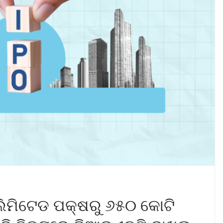
ଲିମିଟେଡ ପକ୍ଷରୁ ୬୫୦ କୋଟି