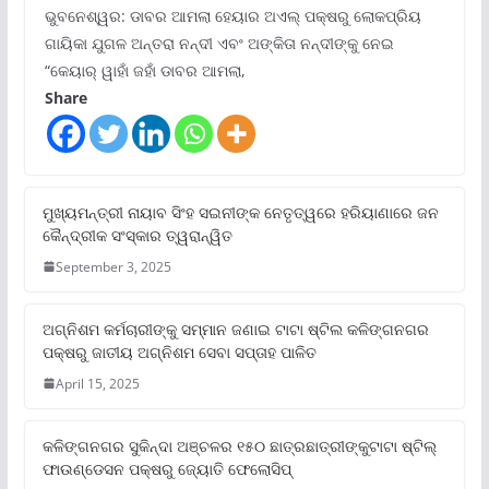
ଭୁବନେଶ୍ୱର: ଡାବର ଆମଲା ହେୟାର ଅଏଲ୍ ପକ୍ଷରୁ ଲୋକପ୍ରିୟ
ଗାୟିକା ଯୁଗଳ ଅନ୍ତରା ନନ୍ଦୀ ଏବଂ ଅଙ୍କିତା ନନ୍ଦୀଙ୍କୁ ନେଇ
“କେୟାର୍ ୱାହାଁ ଜହାଁ ଡାବର ଆମଲା,
Share
ମୁଖ୍ୟମନ୍ତ୍ରୀ ନାୟାବ ସିଂହ ସଇନୀଙ୍କ ନେତୃତ୍ୱରେ ହରିୟାଣାରେ ଜନ
କୈନ୍ଦ୍ରୀକ ସଂସ୍କାର ତ୍ୱରାନ୍ୱିତ
September 3, 2025
ଅଗ୍ନିଶମ କର୍ମଚାରୀଙ୍କୁ ସମ୍ମାନ ଜଣାଇ ଟାଟା ଷ୍ଟିଲ କଳିଙ୍ଗନଗର
ପକ୍ଷରୁ ଜାତୀୟ ଅଗ୍ନିଶମ ସେବା ସପ୍ତାହ ପାଳିତ
April 15, 2025
କଳିଙ୍ଗନଗର ସୁକିନ୍ଦା ଅଞ୍ଚଳର ୧୫୦ ଛାତ୍ରଛାତ୍ରୀଙ୍କୁଟାଟା ଷ୍ଟିଲ୍
ଫାଉଣ୍ଡେସନ ପକ୍ଷରୁ ଜ୍ୟୋତି ଫେଲୋସିପ୍‌