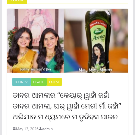
BUSINESS
HEALTH
LATEST
ଡାବର ଆମଲାର “କେୟାର୍ ୱାହାଁ ଜହାଁ
ଡାବର ଆମଲା, ଘର୍ ୱାହାଁ ମେରୀ ମାଁ ଜହାଁ”
ଅଭିଯାନ ମାଧ୍ୟମରେ ମାତୃଦିବସ ପାଳନ
May 13, 2026
admin