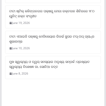
ଟାଟା ଷ୍ଟିଲ୍‌ କଳିଙ୍ଗନଗର ପକ୍ଷରୁ ମେଗା ରକ୍ତଦାନ ଶିବିରରେ ୨୮୦
ୟୁନିଟ୍‌ ରକ୍ତ ସଂଗୃହୀତ
June 19, 2026
ଟାଟା ଏଆଇଜି ପକ୍ଷରୁ ମେଡିକେୟାର ରିଜର୍ଭ ସୁପର ଟପ୍‌-ଅପ୍ ପ୍ଲାନ୍‌ର
ଶୁଭାରମ୍ଭ
June 10, 2026
ମୁଖ ସ୍ୱାସ୍ଥ୍ୟ ଓ ତ୍ୱଚା ସମସ୍ୟାର ଅଦୃଶ୍ୟ ସମ୍ପର୍କ :ପ୍ରଖ୍ୟାତ
ସ୍ୱାସ୍ଥ୍ୟ ବିଶେଷଜ୍ଞ ଡା. ସୋନିଆ ଦତ୍ତ
June 8, 2026