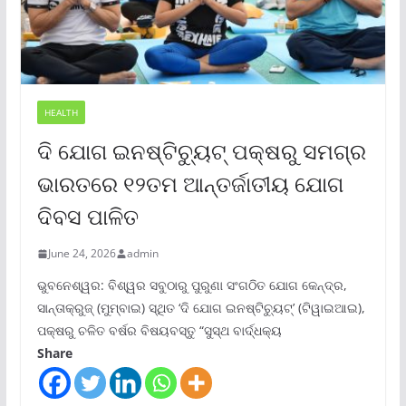
HEALTH
ଦି ଯୋଗ ଇନଷ୍ଟିଚ୍ୟୁଟ୍ ପକ୍ଷରୁ ସମଗ୍ର
ଭାରତରେ ୧୨ତମ ଆନ୍ତର୍ଜାତୀୟ ଯୋଗ
ଦିବସ ପାଳିତ
June 24, 2026
admin
ଭୁବନେଶ୍ୱର: ବିଶ୍ୱର ସବୁଠାରୁ ପୁରୁଣା ସଂଗଠିତ ଯୋଗ କେନ୍ଦ୍ର,
ସାନ୍ତାକ୍ରୁଜ୍ (ମୁମ୍ବାଇ) ସ୍ଥିତ ‘ଦି ଯୋଗ ଇନଷ୍ଟିଚ୍ୟୁଟ୍‌’ (ଟିୱାଇଆଇ),
ପକ୍ଷରୁ ଚଳିତ ବର୍ଷର ବିଷୟବସ୍ତୁ “ସୁସ୍ଥ ବାର୍ଦ୍ଧକ୍ୟ
Share