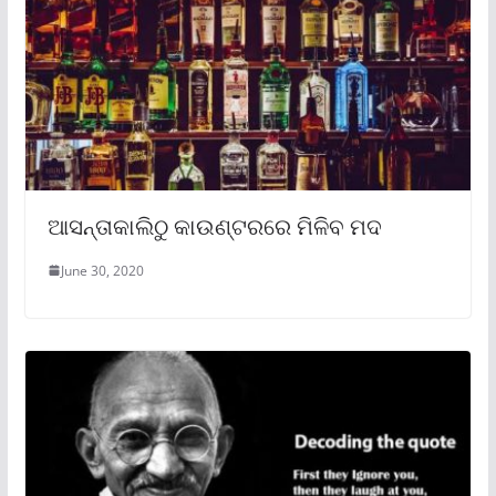
ଆସନ୍ତାକାଲିଠୁ କାଉଣ୍ଟରରେ ମିଳିବ ମଦ
June 30, 2020