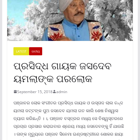
LATEST
ଜାତୀୟ
ପ୍ରସିଦ୍ଧ ଗାୟକ ଜସଦେବ
ୟମଲାଙ୍କ ପରଲୋକ
September 15, 2018
admin
ପଞ୍ଜାବର ଲୋକ ସଂଗୀତର ପ୍ରସିଦ୍ଧ ଗାୟକ ଓ ଉସ୍ତାଦ ଲାଲ ଚନ୍ଦ
ୟମଲା ଜଟ୍ଟଙ୍କ ପୁଅ ଜସଦେବ ୟମଲା ଗତ କାଲି ଶେଷ ନିଶ୍ୱାସ
ତ୍ୟାଗ କରିଛନ୍ତି । ।, ପଞ୍ଜାବ ବସ୍ତ୍ରର ମଧ୍ୟ ସେ ବିଶ୍ୱସ୍ତରରେ
ପ୍ରଚାର ପ୍ରସାର କରାଇବାର ଶ୍ରେୟ ମଧ୍ୟ ଜସଦେବଙ୍କୁ ହିଁ ଯାଉଛି
। ତାଙ୍କ ମୃତ୍ୟୁରେ ପଞ୍ଜାବ ସିନେମା ଇଣ୍ଡଷ୍ଟ୍ରୀରେ ଶୋକର ଛାୟା