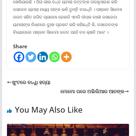
ଖେଳିଯାଇଛି । ପିତା ଲାଲ ଚନ୍ଦ ୟମଲା ଜଟ୍ଟଙ୍କ ପଦାନୁସରଣ କରି
ଜସଦେବ ୟମଲା ମଧ୍ୟ ତାଙ୍କ ଭଳି ତୁମ୍ବି ବଜାନ୍ତି । ପଞ୍ଜାବ ସିନେମା
ଜଗତ ସହିତ ଜଡିତ ପ୍ଲାଜମା ରେକର୍ଡ ଏମଡି ଦୀପକ ବାଲୀ ଜସଦେବା
ୟମଲାଙ୍କ ନିଧନରେ ଦୁଃଖ ପ୍ରକଟ କରି କହିଛନ୍ତି କି, ଜସଦେବଙ୍କ
ବିୟୋଗରେ ପଞ୍ଜାବ ସିନେମା ଜଗତ ପାଇଁ ବଡ କ୍ଷତି ଅଟେ ।
Share
ଖୁଂଟରେ ବାନ୍ଧି ହତ୍ୟା
ମୋମୋ ପରେ ଅଭିଲିଆର ଆତଙ୍କ
You May Also Like