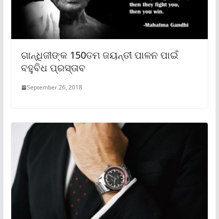
ଗାନ୍ଧିଜୀଙ୍କ 150ତମ ଜୟନ୍ତୀ ପାଳନ ପାଇଁ
ବହୁବିଧ ପ୍ରସ୍ତାବ
September 26, 2018