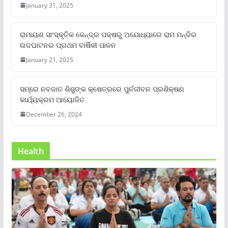
January 31, 2025
ରାମାୟଣ ସାଂସ୍କୃତିକ କେନ୍ଦ୍ର ପକ୍ଷରୁ ଅଯୋଧ୍ୟାରେ ରାମ ମନ୍ଦିର
ଉଦଘାଟନର ପ୍ରଥମ ବାର୍ଷିକୀ ପାଳନ
January 21, 2025
ସମ୍‌ରେ ନବଜାତ ଶିଶୁଙ୍କ କ୍ଷେତ୍ରରେ ପୁର୍ନଜୀବନ ପ୍ରଶିକ୍ଷଣ
କାର୍ଯ୍ୟକ୍ରମ ଆୟୋଜିତ
December 26, 2024
Health