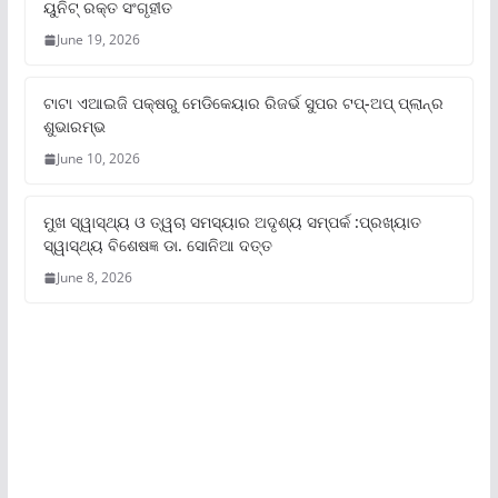
ୟୁନିଟ୍‌ ରକ୍ତ ସଂଗୃହୀତ
June 19, 2026
ଟାଟା ଏଆଇଜି ପକ୍ଷରୁ ମେଡିକେୟାର ରିଜର୍ଭ ସୁପର ଟପ୍‌-ଅପ୍ ପ୍ଲାନ୍‌ର
ଶୁଭାରମ୍ଭ
June 10, 2026
ମୁଖ ସ୍ୱାସ୍ଥ୍ୟ ଓ ତ୍ୱଚା ସମସ୍ୟାର ଅଦୃଶ୍ୟ ସମ୍ପର୍କ :ପ୍ରଖ୍ୟାତ
ସ୍ୱାସ୍ଥ୍ୟ ବିଶେଷଜ୍ଞ ଡା. ସୋନିଆ ଦତ୍ତ
June 8, 2026