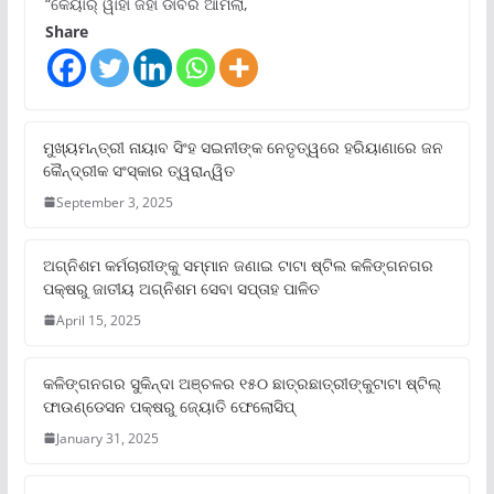
“କେୟାର୍ ୱାହାଁ ଜହାଁ ଡାବର ଆମଲା,
Share
ମୁଖ୍ୟମନ୍ତ୍ରୀ ନାୟାବ ସିଂହ ସଇନୀଙ୍କ ନେତୃତ୍ୱରେ ହରିୟାଣାରେ ଜନ
କୈନ୍ଦ୍ରୀକ ସଂସ୍କାର ତ୍ୱରାନ୍ୱିତ
September 3, 2025
ଅଗ୍ନିଶମ କର୍ମଚାରୀଙ୍କୁ ସମ୍ମାନ ଜଣାଇ ଟାଟା ଷ୍ଟିଲ କଳିଙ୍ଗନଗର
ପକ୍ଷରୁ ଜାତୀୟ ଅଗ୍ନିଶମ ସେବା ସପ୍ତାହ ପାଳିତ
April 15, 2025
କଳିଙ୍ଗନଗର ସୁକିନ୍ଦା ଅଞ୍ଚଳର ୧୫୦ ଛାତ୍ରଛାତ୍ରୀଙ୍କୁଟାଟା ଷ୍ଟିଲ୍
ଫାଉଣ୍ଡେସନ ପକ୍ଷରୁ ଜ୍ୟୋତି ଫେଲୋସିପ୍‌
January 31, 2025