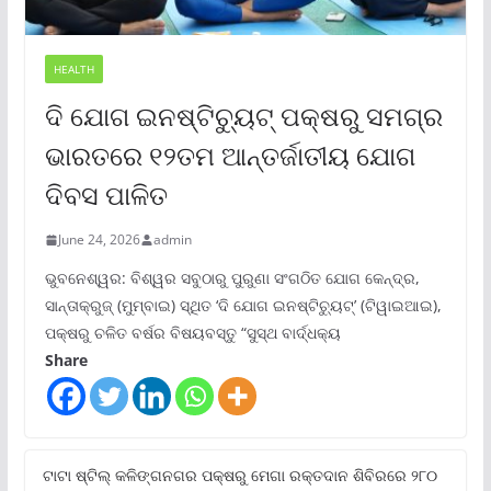
HEALTH
ଦି ଯୋଗ ଇନଷ୍ଟିଚ୍ୟୁଟ୍ ପକ୍ଷରୁ ସମଗ୍ର
ଭାରତରେ ୧୨ତମ ଆନ୍ତର୍ଜାତୀୟ ଯୋଗ
ଦିବସ ପାଳିତ
June 24, 2026
admin
ଭୁବନେଶ୍ୱର: ବିଶ୍ୱର ସବୁଠାରୁ ପୁରୁଣା ସଂଗଠିତ ଯୋଗ କେନ୍ଦ୍ର,
ସାନ୍ତାକ୍ରୁଜ୍ (ମୁମ୍ବାଇ) ସ୍ଥିତ ‘ଦି ଯୋଗ ଇନଷ୍ଟିଚ୍ୟୁଟ୍‌’ (ଟିୱାଇଆଇ),
ପକ୍ଷରୁ ଚଳିତ ବର୍ଷର ବିଷୟବସ୍ତୁ “ସୁସ୍ଥ ବାର୍ଦ୍ଧକ୍ୟ
Share
ଟାଟା ଷ୍ଟିଲ୍‌ କଳିଙ୍ଗନଗର ପକ୍ଷରୁ ମେଗା ରକ୍ତଦାନ ଶିବିରରେ ୨୮୦