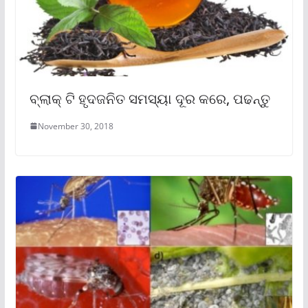
ବ୍ଲାକ୍ ଟି ହୃଦଜନିତ ସମସ୍ୟା ଦୂର କରେ, ପଢନ୍ତୁ
November 30, 2018