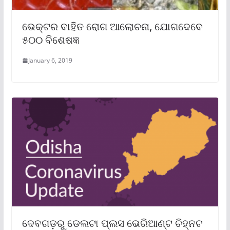
ଭେକ୍ଟର ବାହିତ ରୋଗ ଆଲୋଚନା, ଯୋଗଦେବେ
୫୦୦ ବିଶେଷଜ୍ଞ
January 6, 2019
ଦେବଗଡ଼ରୁ ଡେଲଟା ପ୍ଲସ ଭେରିଆଣ୍ଟ ଚିହ୍ନଟ