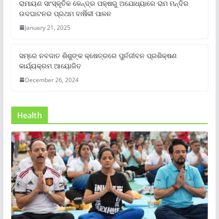
ରାମାୟଣ ସାଂସ୍କୃତିକ କେନ୍ଦ୍ର ପକ୍ଷରୁ ଅଯୋଧ୍ୟାରେ ରାମ ମନ୍ଦିର
ଉଦଘାଟନର ପ୍ରଥମ ବାର୍ଷିକୀ ପାଳନ
January 21, 2025
ସମ୍‌ରେ ନବଜାତ ଶିଶୁଙ୍କ କ୍ଷେତ୍ରରେ ପୁର୍ନଜୀବନ ପ୍ରଶିକ୍ଷଣ
କାର୍ଯ୍ୟକ୍ରମ ଆୟୋଜିତ
December 26, 2024
Health