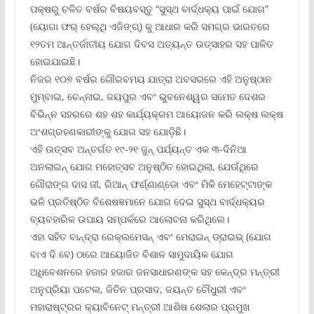
ପକ୍ଷରୁ ଚଳିତ ବର୍ଷର ବିଷୟବସ୍ତୁ “ସୁସ୍ଥ ବାର୍ଦ୍ଧକ୍ୟ ପାଇଁ ଯୋଗ”
(ୟୋଗା ଫର୍ ହେଲ୍ଥି ଏଜିଙ୍ଗ୍‌) କୁ ଆଧାର କରି ସମଗ୍ର ଭାରତରେ
୧୨ତମ ଆନ୍ତର୍ଜାତୀୟ ଯୋଗ ଦିବସ ଅତ୍ୟନ୍ତ ଉତ୍ସାହର ସହ ପାଳିତ
ହୋଇଯାଇଛି।
ନିଜର ୧୦୭ ବର୍ଷର ଗୌରବମୟ ଯାତ୍ରା ଅବସରରେ ଏହି ଅନୁଷ୍ଠାନ
ମୁମ୍ବାଇ, ଚେନ୍ନାଇ, ଜୟପୁର ଏବଂ ଭୁବନେଶ୍ୱର ସମେତ ଦେଶର
ବିଭିନ୍ନ ସହରରେ ଶହ ଶହ କାର୍ଯ୍ୟକ୍ରମ ଆୟୋଜନ କରି ଲକ୍ଷ ଲକ୍ଷ
ଅଂଶଗ୍ରହଣକାରୀଙ୍କୁ ଯୋଗ ସହ ଯୋଡ଼ିଛି।
ଏହି ଉତ୍ସବ ଅନ୍ତର୍ଗତ ୧୯-୨୧ ଜୁନ୍ ପର୍ଯ୍ୟନ୍ତ ଏକ ୩-ଦିନିଆ
ଅନଲାଇନ୍ ଯୋଗ ମହୋତ୍ସବ ଅନୁଷ୍ଠିତ ହୋଇଥିଲା, ଯେଉଁଥିରେ
ଗୌରାଙ୍ଗ ଦାସ ଜୀ, ରିଆନ୍ ଫର୍ଣ୍ଣାଣ୍ଡୋ ଏବଂ ମିକି ମେହେଟ୍ଟାଙ୍କ
ଭଳି ପ୍ରତିଷ୍ଠିତ ବିଶେଷଜ୍ଞମାନେ ଯୋଗ ଦେଇ ସୁସ୍ଥ ବାର୍ଦ୍ଧକ୍ୟର
ବ୍ୟବହାରିକ ଉପାୟ ସମ୍ପର୍କରେ ଆଲୋଚନା କରିଥିଲେ।
ଏହା ସହିତ ବାନ୍ଦ୍ରା ରେକ୍ଲମେସନ୍ ଏବଂ ମେରାଇନ୍ ଡ୍ରାଇଭ୍ (ଯୋଗ
ବାଏ ଦି ବେ) ଠାରେ ଆୟୋଜିତ ବିଶାଳ ସାମୁଦାୟିକ ଯୋଗ
ଅଧିବେଶନରେ ହଜାର ହଜାର ଜନସାଧାରଣଙ୍କ ସହ କେନ୍ଦ୍ର ମନ୍ତ୍ରୀ
ଅନୁପ୍ରିୟା ପଟେଲ, ଜିତିନ ପ୍ରସାଦ, ଜୟନ୍ତ ଚୌଧୁରୀ ଏବଂ
ମହାରାଷ୍ଟ୍ରର କ୍ୟାବିନେଟ୍ ମନ୍ତ୍ରୀ ଆଶିଷ ଶେଲାର ପ୍ରମୁଖ