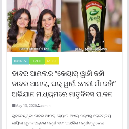
BUSINESS
HEALTH
LATEST
ଡାବର ଆମଲାର “କେୟାର୍ ୱାହାଁ ଜହାଁ
ଡାବର ଆମଲା, ଘର୍ ୱାହାଁ ମେରୀ ମାଁ ଜହାଁ”
ଅଭିଯାନ ମାଧ୍ୟମରେ ମାତୃଦିବସ ପାଳନ
May 13, 2026
admin
ଭୁବନେଶ୍ୱର: ଡାବର ଆମଲା ହେୟାର ଅଏଲ୍ ପକ୍ଷରୁ ଲୋକପ୍ରିୟ
ଗାୟିକା ଯୁଗଳ ଅନ୍ତରା ନନ୍ଦୀ ଏବଂ ଅଙ୍କିତା ନନ୍ଦୀଙ୍କୁ ନେଇ