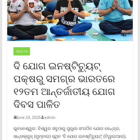
HEALTH
ଦି ଯୋଗ ଇନଷ୍ଟିଚ୍ୟୁଟ୍
ପକ୍ଷରୁ ସମଗ୍ର ଭାରତରେ
୧୨ତମ ଆନ୍ତର୍ଜାତୀୟ ଯୋଗ
ଦିବସ ପାଳିତ
June 24, 2026
admin
ଭୁବନେଶ୍ୱର: ବିଶ୍ୱର ସବୁଠାରୁ ପୁରୁଣା ସଂଗଠିତ ଯୋଗ କେନ୍ଦ୍ର,
ସାନ୍ତାକ୍ରୁଜ୍ (ମୁମ୍ବାଇ) ସ୍ଥିତ ‘ଦି ଯୋଗ ଇନଷ୍ଟିଚ୍ୟୁଟ୍‌’ (ଟିୱାଇଆଇ),