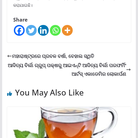
କରାଯାଇଛି।
Share
ମହାରାଷ୍ଟ୍ରରେ ପ୍ରବଳ ବର୍ଷା, ବେହାଲ ସ୍ଥିତି
ଆଦିତ୍ୟ ବିର୍ଲା ଗ୍ରୁପ୍ ପକ୍ଷରୁ ଆଇଏନ୍‌ଟି ଆଦିତ୍ୟ ବିର୍ଲା ପରଫର୍ମିଂ
ଆର୍ଟସ୍ ଏକାଡେମିର ଲୋକାର୍ପଣ
You May Also Like