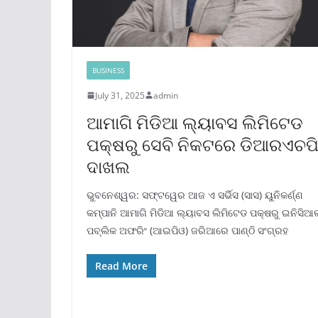
BUSINESS
July 31, 2025
admin
ଆମାଗି ମିଡିଆ ଲ୍ୟାବସ ଲିମିଟେଡ
ପକ୍ଷରୁ ସେବି ନିକଟରେ ଡିଆରଏଚପ
ଦାଖଲ
ଭୁବନେଶ୍ୱର: ସଫ୍ଟୱେର ଆଜ ଏ ସର୍ଭିସ (ସାସ) ୟୁନିକର୍ଣ୍ଣ
କମ୍ପାନି ଆମାଗି ମିଡିଆ ଲ୍ୟାବସ ଲିମିଟେଡ ପକ୍ଷରୁ ଇନିସିଆ
ପବ୍ଲିକ ଅଫରିଂ (ଆଇପିଓ) ଜରିଆରେ ପାଣ୍ଠି ସଂଗ୍ରହ
Read More