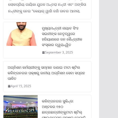
ଲୋକପ୍ରିୟ ଗାୟିକା ଯୁଗଳ ଅନ୍ତରା ନନ୍ଦୀ ଏବଂ ଅଙ୍କିତା
ନନ୍ଦୀଙ୍କୁ ନେଇ “କେୟାର୍ ୱାହାଁ ଜହାଁ ଡାବର ଆମଲା,
ମୁଖ୍ୟମନ୍ତ୍ରୀ ନାୟାବ ସିଂହ
ସଇନୀଙ୍କ ନେତୃତ୍ୱରେ
ହରିୟାଣାରେ ଜନ କୈନ୍ଦ୍ରୀକ
ସଂସ୍କାର ତ୍ୱରାନ୍ୱିତ
September 3, 2025
ଅଗ୍ନିଶମ କର୍ମଚାରୀଙ୍କୁ ସମ୍ମାନ ଜଣାଇ ଟାଟା ଷ୍ଟିଲ
କଳିଙ୍ଗନଗର ପକ୍ଷରୁ ଜାତୀୟ ଅଗ୍ନିଶମ ସେବା ସପ୍ତାହ
ପାଳିତ
April 15, 2025
କଳିଙ୍ଗନଗର ସୁକିନ୍ଦା
ଅଞ୍ଚଳର ୧୫୦
ଛାତ୍ରଛାତ୍ରୀଙ୍କୁଟାଟା ଷ୍ଟିଲ୍
ଫାଉଣ୍ଡେସନ ପକ୍ଷରୁ ଜ୍ୟୋତି