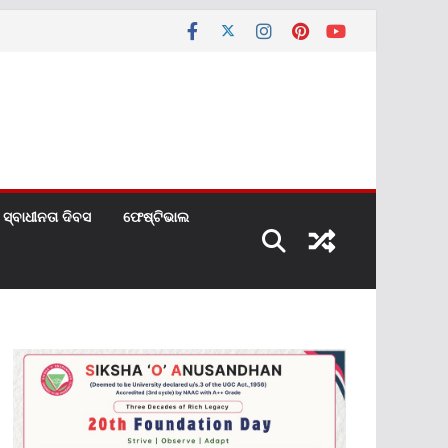
ସ୍ବାଧୀନତା ଦିବସ
ଫେଷ୍ଟିଭାଲ