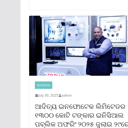
BUSINESS
July 30, 2025
admin
ଆଦିତ୍ୟ ଇନଫୋଟେକ ଲିମିଟେଡର
୧୩୦୦ କୋଟି ଟଙ୍କାର ଇନିସିଆଲ
ପବ୍ଲିକ ଅଫରିଂ ୨୦୨୫ ଜୁଲାଇ ୨୯ର