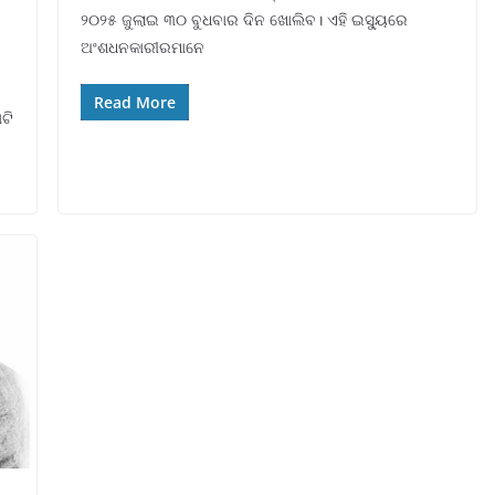
୨୦୨୫ ଜୁଲାଇ ୩୦ ବୁଧବାର ଦିନ ଖୋଲିବ। ଏହି ଇସ୍ୟୁରେ
ଅଂଶଧନକାରୀରମାନେ
Read More
ଟି