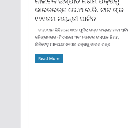
ନୀଳାଚଳ ଇସ୍ପାତ ନିଗମ ପକ୍ଷରୁ
ଭାରତରତ୍ନ ଜେ.ଆର.ଡି. ଟାଟାଙ୍କ
୧୨୧ତମ ଜୟନ୍ତୀ ପାଳିତ
~ ରକ୍ତଦାନ ଶିବିରରେ ୩୧୭ ୟୁନିଟ୍ ରକ୍ତ ସଂଗ୍ରହ ଟାଟା ଷ୍ଟି
କଳିଙ୍ଗନଗର (ଟିଏସକେ) ଏବଂ ନୀଳାଚଳ ଇସ୍ପାତ ନିଗମ୍
ଲିମିଟେଡ଼ (ଏନଆଇଏନଏଲ ପକ୍ଷରୁ ଭାରତ ରତ୍ନ
Read More