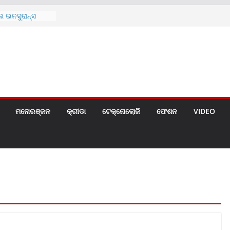
୫ (୨୯୨ ସେ.ମି.)ର
ୋଚିତ
 ଇନସୁରାନ୍ସ
ାନଙ୍କ ମଧ୍ୟରେ
ତା କାର୍ଯ୍ୟକ୍ରମ
ୟୁରାନ୍ସ ପକ୍ଷରୁ
ଇ ପ୍ରସ୍ତୁତ ନୂଆ
ମୋଚିତ
 ଲିମିଟେଡ୍‌ର
ର ୨୦୨୬ ଅଗଷ୍ଟ
ମନୋରଞ୍ଜନ
କ୍ରୀଡା
ଟେକ୍ନୋଲୋଜି
ଫେଶନ
VIDEO
ର୍ଥିକ ବର୍ଷର
ପରବର୍ତ୍ତୀ ଲାଭ