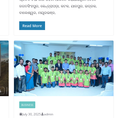
ଜଗତସିଂହପୁର, କେନ୍ଦ୍ରାପଡ଼ା, କଟକ, ଯାଜପୁର, ଭଦ୍ରକ,
ବାଲେଶ୍ୱର, ମୟୂରଭଞ୍ଜ,
Read More
BUSINESS
July 30, 2025
admin