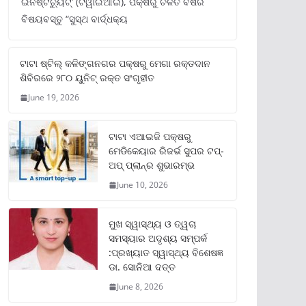
ଇନଷ୍ଟିଚ୍ୟୁଟ୍‌’ (ଟିୱାଇଆଇ), ପକ୍ଷରୁ ଚଳିତ ବର୍ଷର
ବିଷୟବସ୍ତୁ “ସୁସ୍ଥ ବାର୍ଦ୍ଧକ୍ୟ
ଟାଟା ଷ୍ଟିଲ୍‌ କଳିଙ୍ଗନଗର ପକ୍ଷରୁ ମେଗା ରକ୍ତଦାନ
ଶିବିରରେ ୨୮୦ ୟୁନିଟ୍‌ ରକ୍ତ ସଂଗୃହୀତ
June 19, 2026
ଟାଟା ଏଆଇଜି ପକ୍ଷରୁ
ମେଡିକେୟାର ରିଜର୍ଭ ସୁପର ଟପ୍‌-
ଅପ୍ ପ୍ଲାନ୍‌ର ଶୁଭାରମ୍ଭ
June 10, 2026
ମୁଖ ସ୍ୱାସ୍ଥ୍ୟ ଓ ତ୍ୱଚା
ସମସ୍ୟାର ଅଦୃଶ୍ୟ ସମ୍ପର୍କ
:ପ୍ରଖ୍ୟାତ ସ୍ୱାସ୍ଥ୍ୟ ବିଶେଷଜ୍ଞ
ଡା. ସୋନିଆ ଦତ୍ତ
June 8, 2026