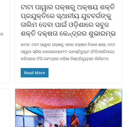
ଟାଟା ପାୱାର ପକ୍ଷରୁ ଅକ୍ଷୟ ଶକ୍ତି
ପ୍ରଯୁକ୍ତିରେ ସ୍ଥାନୀୟ ଯୁବବର୍ଗଙ୍କୁ
ତାଲିମ ଦେବା ପାଇଁ ଓଡ଼ିଶାରେ ସବୁଜ
ଶକ୍ତି ଦକ୍ଷତା କେନ୍ଦ୍ରର ଶୁଭାରମ୍ଭ
ଏକ
କଟକ: ଟାଟା ପାୱାର ପକ୍ଷରୁ ଏହାର ଦକ୍ଷତା ବିକାଶ ଶାଖା, ଟାଟା
ପାୱାର ସ୍କିଲ ଡେଭେଲପମେଂଟ ଇନଷ୍ଟିଚ୍ୟୁଟ (ଟିପିଏସଡିଆଇ)
ଜରିଆରେ ଟିପି ସେଂଟ୍ରାଲ ଓଡ଼ିଶା ଡିଷ୍ଟ୍ରିବ୍ୟୁସନ ଲିମିଟେଡ
Read More