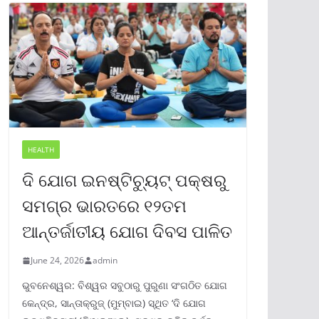
HEALTH
ଦି ଯୋଗ ଇନଷ୍ଟିଚ୍ୟୁଟ୍ ପକ୍ଷରୁ
ସମଗ୍ର ଭାରତରେ ୧୨ତମ
ଆନ୍ତର୍ଜାତୀୟ ଯୋଗ ଦିବସ ପାଳିତ
June 24, 2026
admin
ଭୁବନେଶ୍ୱର: ବିଶ୍ୱର ସବୁଠାରୁ ପୁରୁଣା ସଂଗଠିତ ଯୋଗ
କେନ୍ଦ୍ର, ସାନ୍ତାକ୍ରୁଜ୍ (ମୁମ୍ବାଇ) ସ୍ଥିତ ‘ଦି ଯୋଗ