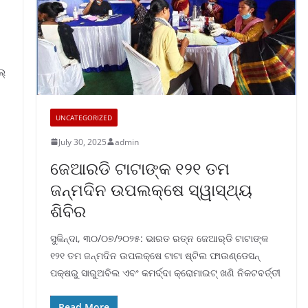
ଲ୍
UNCATEGORIZED
July 30, 2025
admin
ଜେଆରଡି ଟାଟାଙ୍କ ୧୨୧ ତମ
ଜନ୍ମଦିନ ଉପଲକ୍ଷେ ସ୍ୱାସ୍ଥ୍ୟ
ଶିବିର
ସୁକିନ୍ଦା, ୩୦/୦୭/୨୦୨୫: ଭାରତ ରତ୍ନ ଜେଆର୍‌ଡି ଟାଟାଙ୍କ
୧୨୧ ତମ ଜନ୍ମଦିନ ଉପଲକ୍ଷେ ଟାଟା ଷ୍ଟିଲ ଫାଉଣ୍ଡେସନ୍
ପକ୍ଷରୁ ସାରୁଅବିଲ ଏବଂ କମର୍ଦ୍ଦା କ୍ରୋମାଇଟ୍ ଖଣି ନିକଟବର୍ତ୍ତୀ
Read More