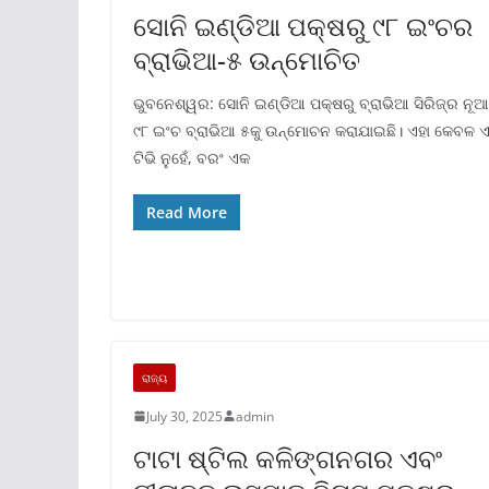
ସୋନି ଇଣ୍ଡିଆ ପକ୍ଷରୁ ୯୮ ଇଂଚର
ବ୍ରାଭିଆ-୫ ଉନ୍ମୋଚିତ
ଭୁବନେଶ୍ୱର: ସୋନି ଇଣ୍ଡିଆ ପକ୍ଷରୁ ବ୍ରାଭିଆ ସିରିଜ୍‌ର ନୂଆ
୯୮ ଇଂଚ ବ୍ରାଭିଆ ୫କୁ ଉନ୍ମୋଚନ କରାଯାଇଛି। ଏହା କେବଳ 
ଟିଭି ନୁହେଁ, ବରଂ ଏକ
Read More
ରାଜ୍ୟ
July 30, 2025
admin
ଟାଟା ଷ୍ଟିଲ କଳିଙ୍ଗନଗର ଏବଂ