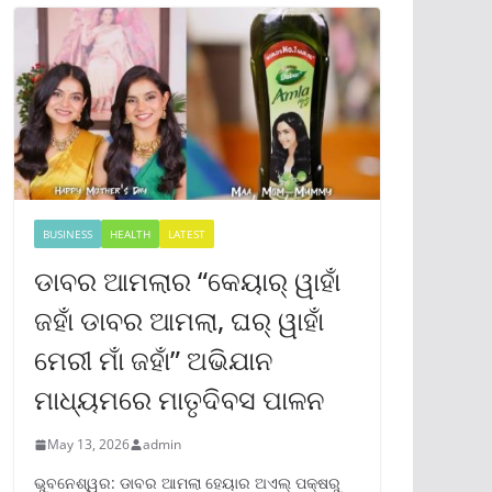
BUSINESS
HEALTH
LATEST
ଡାବର ଆମଲାର “କେୟାର୍ ୱାହାଁ
ଜହାଁ ଡାବର ଆମଲା, ଘର୍ ୱାହାଁ
ମେରୀ ମାଁ ଜହାଁ” ଅଭିଯାନ
ମାଧ୍ୟମରେ ମାତୃଦିବସ ପାଳନ
May 13, 2026
admin
ଭୁବନେଶ୍ୱର: ଡାବର ଆମଲା ହେୟାର ଅଏଲ୍ ପକ୍ଷରୁ