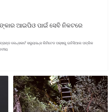
ଟଙ୍କାର ଆଇପିଓ ପାଇଁ ସେବି ନିକଟରେ
ଣ୍ଡ ଲେନ୍ସକାର୍ଟ ସଲ୍ୟୁସନ୍ସ ଲିମିଟେଡ ପକ୍ଷରୁ ଇନିସିଆଲ ପବ୍ଲିକ
ାରତୀୟ