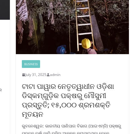
ି
BUSINESS
July 31, 2025
admin
ଟାଟା ପାୱାର ନେତୃତ୍ୱାଧୀନ ଓଡ଼ିଶା
ଲ
ଡିସ୍‌କମ୍‌ଗୁଡ଼ିକ ପକ୍ଷରୁ ମୌସୁମୀ
ପ୍ରସ୍ତୁତି; ୧୫,୦୦୦ ଶ୍ରମଶକ୍ତି
ମୂତୟନ
ଭୁବନେଶ୍ୱର: ଭାରତୀୟ ପାଣିପାଗ ବିଭାଗ (ଆଇଏମ୍‌ଡି) ପକ୍ଷରୁ
ପ୍ରବଳ ବର୍ଷା ଜାରି ରହିବା ଆକଳନ କରାଯାଇଥିବା ବେଳେ