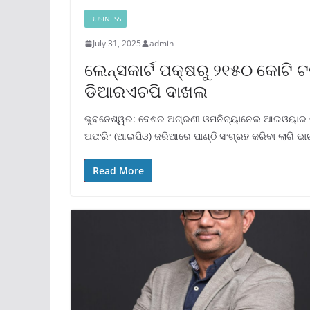
BUSINESS
July 31, 2025
admin
ଲେନ୍ସକାର୍ଟ ପକ୍ଷରୁ ୨୧୫୦ କୋଟି 
ଡିଆରଏଚପି ଦାଖଲ
ଭୁବନେଶ୍ୱର: ଦେଶର ଅଗ୍ରଣୀ ଓମନିଚ୍ୟାନେଲ ଆଇଓୟାର ବ୍ରା
ଅଫରିଂ (ଆଇପିଓ) ଜରିଆରେ ପାଣ୍ଠି ସଂଗ୍ରହ କରିବା ଲାଗି ଭ
Read More