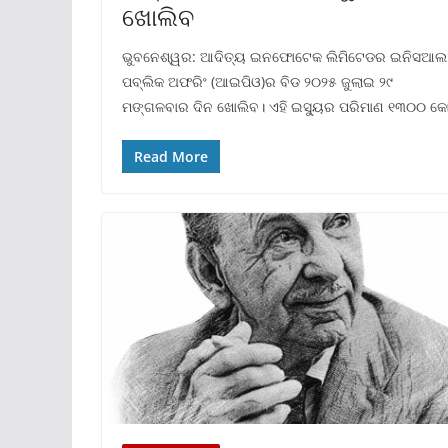
ଖୋଲିବ
ଭୁବନେଶ୍ୱର: ଆଦିତ୍ୟ ଇନଫୋଟେକ ଲିମିଟେଡର ଇନିସଆଲ
ପବ୍ଲିକ ଅଫରିଂ (ଆଇପିଓ)ର ବିଡ ୨୦୨୫ ଜୁଲାଇ ୨୯
ମଙ୍ଗଳବାର ଦିନ ଖୋଲିବ। ଏହି ଇସ୍ୟୁର ପରିମାଣ ୧୩୦୦ କୋ
Read More