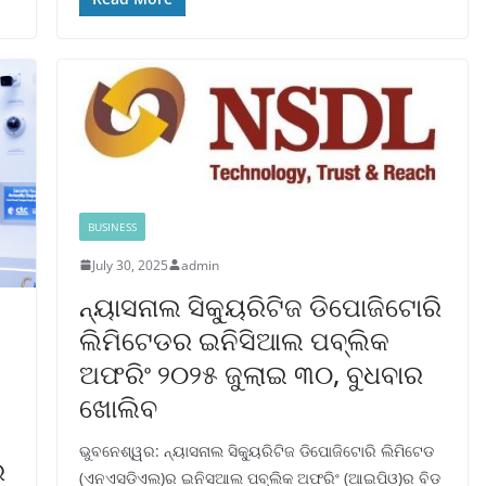
BUSINESS
July 30, 2025
admin
ନ୍ୟାସନାଲ ସିକ୍ୟୁରିଟିଜ ଡିପୋଜିଟୋରି
ଲିମିଟେଡର ଇନିସିଆଲ ପବ୍ଲିକ
ଅଫରିଂ ୨୦୨୫ ଜୁଲାଇ ୩୦, ବୁଧବାର
ଖୋଲିବ
ଭୁବନେଶ୍ୱର: ନ୍ୟାସନାଲ ସିକ୍ୟୁରିଟିଜ ଡିପୋଜିଟୋରି ଲିମିଟେଡ
େ
(ଏନଏସଡିଏଲ)ର ଇନିସଆଲ ପବ୍ଲିକ ଅଫରିଂ (ଆଇପିଓ)ର ବିଡ