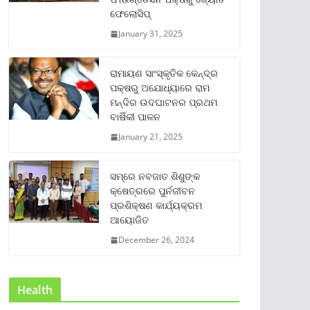
ଫେଲୋସିପ୍‌
January 31, 2025
ରାମାୟଣ ସାଂସ୍କୃତିକ କେନ୍ଦ୍ର
ପକ୍ଷରୁ ଅଯୋଧ୍ୟାରେ ରାମ
ମନ୍ଦିର ଉଦଘାଟନର ପ୍ରଥମ
ବାର୍ଷିକୀ ପାଳନ
January 21, 2025
ସମ୍‌ରେ ନବଜାତ ଶିଶୁଙ୍କ
କ୍ଷେତ୍ରରେ ପୁର୍ନଜୀବନ
ପ୍ରଶିକ୍ଷଣ କାର୍ଯ୍ୟକ୍ରମ
ଆୟୋଜିତ
December 26, 2024
Health