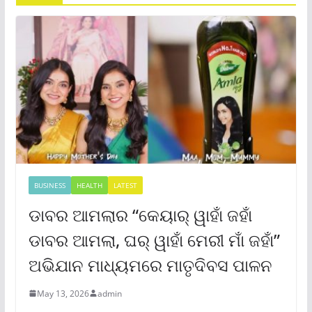
BUSINESS
HEALTH
LATEST
ଡାବର ଆମଲାର “କେୟାର୍ ୱାହାଁ ଜହାଁ
ଡାବର ଆମଲା, ଘର୍ ୱାହାଁ ମେରୀ ମାଁ ଜହାଁ”
ଅଭିଯାନ ମାଧ୍ୟମରେ ମାତୃଦିବସ ପାଳନ
May 13, 2026
admin