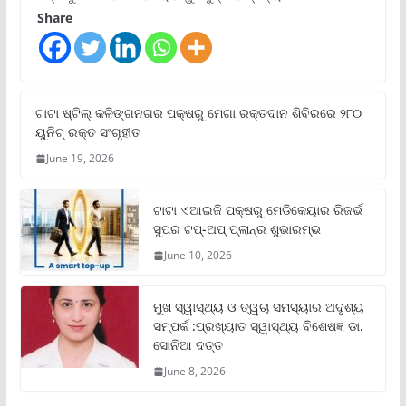
Share
ଟାଟା ଷ୍ଟିଲ୍‌ କଳିଙ୍ଗନଗର ପକ୍ଷରୁ ମେଗା ରକ୍ତଦାନ ଶିବିରରେ ୨୮୦
ୟୁନିଟ୍‌ ରକ୍ତ ସଂଗୃହୀତ
June 19, 2026
ଟାଟା ଏଆଇଜି ପକ୍ଷରୁ ମେଡିକେୟାର ରିଜର୍ଭ
ସୁପର ଟପ୍‌-ଅପ୍ ପ୍ଲାନ୍‌ର ଶୁଭାରମ୍ଭ
June 10, 2026
ମୁଖ ସ୍ୱାସ୍ଥ୍ୟ ଓ ତ୍ୱଚା ସମସ୍ୟାର ଅଦୃଶ୍ୟ
ସମ୍ପର୍କ :ପ୍ରଖ୍ୟାତ ସ୍ୱାସ୍ଥ୍ୟ ବିଶେଷଜ୍ଞ ଡା.
ସୋନିଆ ଦତ୍ତ
June 8, 2026