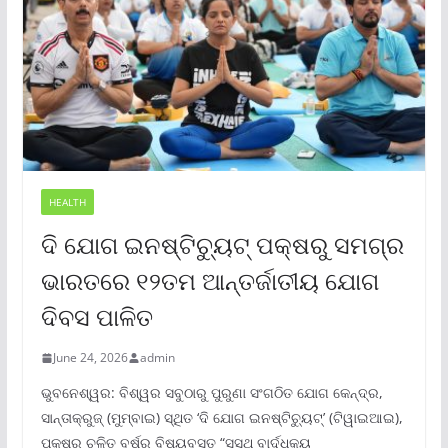
HEALTH
ଦି ଯୋଗ ଇନଷ୍ଟିଚ୍ୟୁଟ୍ ପକ୍ଷରୁ ସମଗ୍ର
ଭାରତରେ ୧୨ତମ ଆନ୍ତର୍ଜାତୀୟ ଯୋଗ
ଦିବସ ପାଳିତ
June 24, 2026
admin
ଭୁବନେଶ୍ୱର: ବିଶ୍ୱର ସବୁଠାରୁ ପୁରୁଣା ସଂଗଠିତ ଯୋଗ କେନ୍ଦ୍ର,
ସାନ୍ତାକ୍ରୁଜ୍ (ମୁମ୍ବାଇ) ସ୍ଥିତ ‘ଦି ଯୋଗ ଇନଷ୍ଟିଚ୍ୟୁଟ୍‌’ (ଟିୱାଇଆଇ),
ପକ୍ଷରୁ ଚଳିତ ବର୍ଷର ବିଷୟବସ୍ତୁ “ସୁସ୍ଥ ବାର୍ଦ୍ଧକ୍ୟ