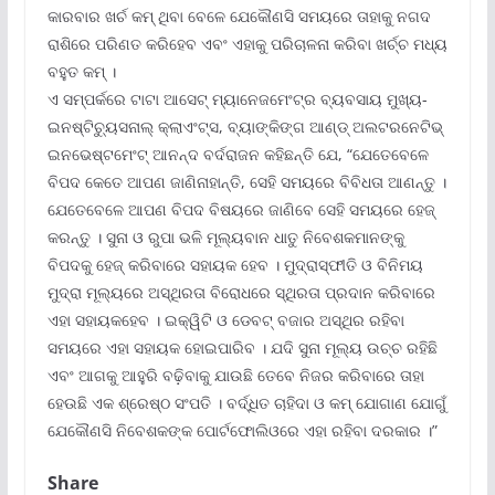
କାରବାର ଖର୍ଚ କମ୍ ଥିବା ବେଳେ ଯେକୌଣସି ସମୟରେ ତାହାକୁ ନଗଦ
ରାଶିରେ ପରିଣତ କରିହେବ ଏବଂ ଏହାକୁ ପରିଚାଳନା କରିବା ଖର୍ଚ୍ଚ ମଧ୍ୟ
ବହୁତ କମ୍ ।
ଏ ସମ୍ପର୍କରେ ଟାଟା ଆସେଟ୍ ମ୍ୟାନେଜମେଂଟ୍‌ର ବ୍ୟବସାୟ ମୁଖ୍ୟ-
ଇନଷ୍ଟିଚ୍ୟୁସନାଲ୍ କ୍ଲାଏଂଟ୍‌ସ, ବ୍ୟାଙ୍କିଙ୍ଗ ଆଣ୍ଡ୍ ଅଲଟରନେଟିଭ୍
ଇନଭେଷ୍ଟମେଂଟ୍ ଆନନ୍ଦ ବର୍ଦରାଜନ କହିଛନ୍ତି ଯେ, “ଯେତେବେଳେ
ବିପଦ କେତେ ଆପଣ ଜାଣିନାହାନ୍ତି, ସେହି ସମୟରେ ବିବିଧତା ଆଣନ୍ତୁ ।
ଯେତେବେଳେ ଆପଣ ବିପଦ ବିଷୟରେ ଜାଣିବେ ସେହି ସମୟରେ ହେଜ୍
କରନ୍ତୁ । ସୁନା ଓ ରୁପା ଭଳି ମୂଲ୍ୟବାନ ଧାତୁ ନିବେଶକମାନଙ୍କୁ
ବିପଦକୁ ହେଜ୍ କରିବାରେ ସହାୟକ ହେବ । ମୁଦ୍ରାସ୍ଫୀତି ଓ ବିନିମୟ
ମୁଦ୍ରା ମୂଲ୍ୟରେ ଅସ୍ଥିରତା ବିରୋଧରେ ସ୍ଥିରତା ପ୍ରଦାନ କରିବାରେ
ଏହା ସହାୟକହେବ । ଇକ୍ୱିଟି ଓ ଡେବଟ୍ ବଜାର ଅସ୍ଥିର ରହିବା
ସମୟରେ ଏହା ସହାୟକ ହୋଇପାରିବ । ଯଦି ସୁନା ମୂଲ୍ୟ ଉଚ୍ଚ ରହିଛି
ଏବଂ ଆଗକୁ ଆହୁରି ବଢ଼ିବାକୁ ଯାଉଛି ତେବେ ନିଜର କରିବାରେ ତାହା
ହେଉଛି ଏକ ଶ୍ରେଷ୍ଠ ସଂପତି । ବର୍ଦ୍ଧିତ ଚାହିଦା ଓ କମ୍ ଯୋଗାଣ ଯୋଗୁଁ
ଯେକୌଣସି ନିବେଶକଙ୍କ ପୋର୍ଟଫୋଲିଓରେ ଏହା ରହିବା ଦରକାର ।”
Share