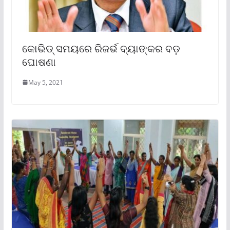
କୋଭିଡ୍ ସମୟରେ ରିଜର୍ଭ ବ୍ୟାଙ୍କର ବଡ଼
ଘୋଷଣା
May 5, 2021