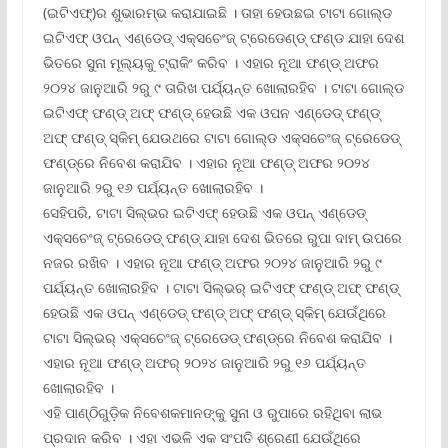
(ଇଟିଏଫ୍‌)ର ଶୁଭାରମ୍ଭ କରାଯାଇଛି । ତାହା ହେଉଛଇ ଟାଟା ଗୋଲ୍ଡ
ଇଟିଏଫ୍ ଓପନ୍ ଏଣ୍ଡେଡ୍ ଏକ୍ସଚେଂଜ୍ ଟ୍ରେଡେଣ୍ଡ୍ ଫଣ୍ଡ ଯାହା ଦେଶ
ଭିତରେ ସୁନା ମୂଲ୍ୟକୁ ଟ୍ରାକିଂ କରିବ । ଏହାର ନୂଆ ଫଣ୍ଡ୍ ଅଫର
୨୦୨୪ ଜାନୁଆରି ୨ରୁ ୯ ତାରିଖ ପର୍ଯ୍ୟନ୍ତ ଖୋଲାରହିବ । ଟାଟା ଗୋଲ୍ଡ
ଇଟିଏଫ୍ ଫଣ୍ଡ୍ ଅଫ୍ ଫଣ୍ଡ୍ ହେଉଛି ଏକ ଓପନ ଏଣ୍ଡେଡ୍ ଫଣ୍ଡ୍
ଅଫ୍ ଫଣ୍ଡ୍ ସ୍କିମ୍ ଯେଉଥରେ ଟାଟା ଗୋଲ୍ଡ ଏକ୍ସଚେଂଜ୍ ଟ୍ରେଡେଡ୍
ଫଣ୍ଡ୍‌ରେ ନିବେଶ କରାଯିବ । ଏହାର ନୂଆ ଫଣ୍ଡ୍ ଅଫର ୨୦୨୪
ଜାନୁଆରି ୨ରୁ ୧୬ ପର୍ଯ୍ୟନ୍ତ ଖୋଲାରହିବ ।
ସେହିପରି, ଟାଟା ସିଲ୍‌ଭର ଇଟିଏଫ୍ ହେଉଛି ଏକ ଓପନ୍ ଏଣ୍ଡେଡ୍
ଏକ୍ସଚେଂଜ୍ ଟ୍ରେଡେଡ୍ ଫଣ୍ଡ୍ ଯାହା ଦେଶ ଭିତରେ ରୁପା ଦାମ୍ ଉପରେ
ନଜର ରଖିବ । ଏହାର ନୂଆ ଫଣ୍ଡ୍ ଅଫର ୨୦୨୪ ଜାନୁଆରି ୨ରୁ ୯
ପର୍ଯ୍ୟନ୍ତ ଖୋଲାରହିବ । ଟାଟା ସିଲ୍‌ଭର୍ ଇଟିଏଫ୍ ଫଣ୍ଡ୍ ଅଫ୍ ଫଣ୍ଡ୍
ହେଉଛି ଏକ ଓପନ୍ ଏଣ୍ଡେଡ୍ ଫଣ୍ଡ୍ ଅଫ୍ ଫଣ୍ଡ୍ ସ୍କିମ୍ ଯେଉଁଥିରେ
ଟାଟା ସିଲ୍‌ଭର୍ ଏକ୍ସଚେଂଜ୍ ଟ୍ରେଡେଡ୍ ଫଣ୍ଡ୍‌ରେ ନିବେଶ କରାଯିବ ।
ଏହାର ନୂଆ ଫଣ୍ଡ୍ ଅଫର୍ ୨୦୨୪ ଜାନୁଆରି ୨ରୁ ୧୬ ପର୍ଯ୍ୟନ୍ତ
ଖୋଲାରହିବ ।
ଏହି ପାଣ୍ଠିଗୁଡ଼ିକ ନିବେଶକମାନଙ୍କୁ ସୁନା ଓ ରୁପାରେ ରହିଥିବା ଲାଭ
ପ୍ରଦାନ କରିବ । ଏହା ଏଭଳି ଏକ ସଂପତି ଶ୍ରେଣୀ ଯେଉଁଥିରେ