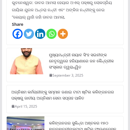
ଭୁବନେଶ୍ୱର: ଡାବର ଆମଲା ହେୟାର ଅଏଲ୍ ପକ୍ଷରୁ ଲୋକପ୍ରିୟ
ଗାୟିକା ଯୁଗଳ ଅନ୍ତରା ନନ୍ଦୀ ଏବଂ ଅଙ୍କିତା ନନ୍ଦୀଙ୍କୁ ନେଇ
“କେୟାର୍ ୱାହାଁ ଜହାଁ ଡାବର ଆମଲା,
Share
ମୁଖ୍ୟମନ୍ତ୍ରୀ ନାୟାବ ସିଂହ ସଇନୀଙ୍କ
ନେତୃତ୍ୱରେ ହରିୟାଣାରେ ଜନ କୈନ୍ଦ୍ରୀକ
ସଂସ୍କାର ତ୍ୱରାନ୍ୱିତ
September 3, 2025
ଅଗ୍ନିଶମ କର୍ମଚାରୀଙ୍କୁ ସମ୍ମାନ ଜଣାଇ ଟାଟା ଷ୍ଟିଲ କଳିଙ୍ଗନଗର
ପକ୍ଷରୁ ଜାତୀୟ ଅଗ୍ନିଶମ ସେବା ସପ୍ତାହ ପାଳିତ
April 15, 2025
କଳିଙ୍ଗନଗର ସୁକିନ୍ଦା ଅଞ୍ଚଳର ୧୫୦
ଛାତ୍ରଛାତ୍ରୀଙ୍କୁଟାଟା ଷ୍ଟିଲ୍ ଫାଉଣ୍ଡେସନ