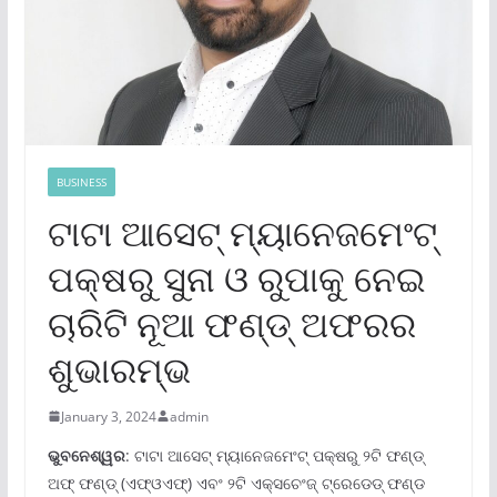
BUSINESS
ଟାଟା ଆସେଟ୍ ମ୍ୟାନେଜମେଂଟ୍
ପକ୍ଷରୁ ସୁନା ଓ ରୁପାକୁ ନେଇ
ଚାରିଟି ନୂଆ ଫଣ୍ଡ୍ ଅଫରର
ଶୁଭାରମ୍ଭ
January 3, 2024
admin
ଭୁବନେଶ୍ୱର
: ଟାଟା ଆସେଟ୍ ମ୍ୟାନେଜମେଂଟ୍ ପକ୍ଷରୁ ୨ଟି ଫଣ୍ଡ୍
ଅଫ୍ ଫଣ୍ଡ୍ (ଏଫ୍‌ଓଏଫ୍‌) ଏବଂ ୨ଟି ଏକ୍ସଚେଂଜ୍ ଟ୍ରେଡେଡ୍ ଫଣ୍ଡ