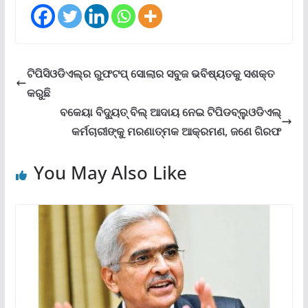
ଟିପିସିଓଡିଏଲ୍‌ର ରୁଫଟପ୍ ସୋଲାର ସବୁଜ ଭବିଷ୍ୟତକୁ ସଶକ୍ତ
କରୁଛି
ବକେୟା ବିଦ୍ୟୁତ୍ ବିଲ୍ ଆଦାୟ ନେଇ ଟିପିଡବ୍ଲୁଓଡିଏଲ୍
କର୍ମଚାରୀଙ୍କୁ ମରଣାତ୍ମକ ଆକ୍ରମଣ, ଜଣେ ଗିରଫ
You May Also Like