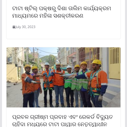
ଟାଟା ଷ୍ଟିଲ୍ ପକ୍ଷରୁ ଦିଶା ତାଲିମ କାର୍ଯ୍ୟକ୍ରମ
ମାଧ୍ୟମରେ ମହିଳା ସଶକ୍ତୀକରଣ
July 30, 2023
ପ୍ରବଳ ଗ୍ରୀଷ୍ମ ପ୍ରବାହ ଏବଂ ରେକର୍ଡ ବିଦ୍ୟୁତ
ଚାହିଦା ମଧ୍ୟରେ ଟାଟା ପାୱାର ନେତୃତ୍ୱାଧୀନ