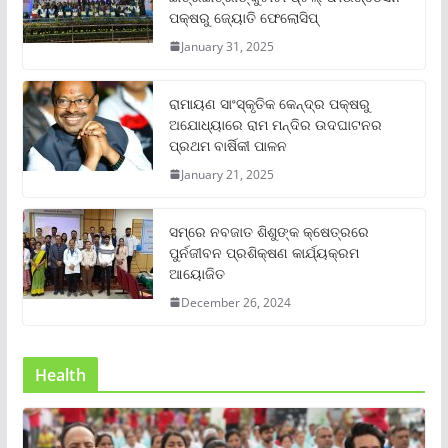
ପକ୍ଷରୁ ଜ୍ୟୋତି ଫେଲୋସିପ୍‌
January 31, 2025
ରାମାୟଣ ସାଂସ୍କୃତିକ କେନ୍ଦ୍ର ପକ୍ଷରୁ
ଅଯୋଧ୍ୟାରେ ରାମ ମନ୍ଦିର ଉଦଘାଟନର
ପ୍ରଥମ ବାର୍ଷିକୀ ପାଳନ
January 21, 2025
ସମ୍‌ରେ ନବଜାତ ଶିଶୁଙ୍କ କ୍ଷେତ୍ରରେ
ପୁର୍ନଜୀବନ ପ୍ରଶିକ୍ଷଣ କାର୍ଯ୍ୟକ୍ରମ
ଆୟୋଜିତ
December 26, 2024
Health