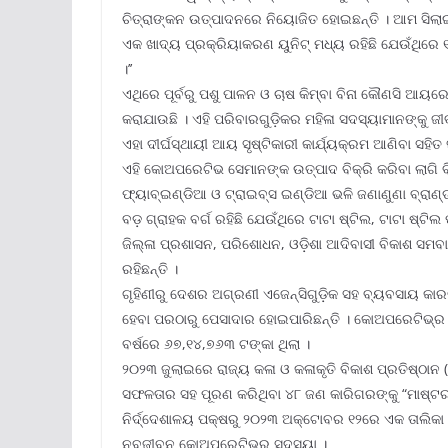
ଚିତ୍ରାଙ୍କନ ଉତ୍ପାଦନରେ ନିୟୋଜିତ ହୋଇଛନ୍ତି । ଆମ ସିଲାଇ
ଏକ ଖାଦ୍ୟ ପ୍ରକ୍ରିୟାକରଣ ୟୁନିଟ୍ ମଧ୍ୟ ରହିଛି ଯେଉଁଥିରେ ୧
।’’
ଏଥିରେ ପୂର୍ବରୁ ପଶୁ ପାଳନ ଓ ଚାଷ କିମ୍ବା ବିନା କୌଣସି ଆ
କରାଯାଉଛି । ଏହି ପରିବାରଗୁଡ଼ିକର ମହିଳା ସଦସ୍ୟାମାନଙ୍କୁ 
ଏହା ଦୀର୍ଘସ୍ଥାୟୀ ଆୟ ସୃଷ୍ଟିକାରୀ କାର୍ଯ୍ୟକ୍ରମ ଆଣିବା ସହି
ଏହି କୋଅପରେଟିଭ ସେମାନଙ୍କ ଉତ୍ପାଦ ବିକ୍ରି କରିବା ଲାଗି ବ
ଫ୍ୟାବ୍‌ଇଣ୍ଡିଆ ଓ ଟ୍ରାଇବ୍‌ସ ଇଣ୍ଡିଆ ଭଳି ଜଣାଣୁଣା ବ୍ରାଣ
ବଡ଼ ଗ୍ରାହକ ବର୍ଗ ରହିଛି ଯେଉଁଥିରେ ଟାଟା ଷ୍ଟିଲ, ଟାଟା ଷ୍ଟିଲ ଫ
ଜିଲ୍ଳା ପ୍ରଶାସନ, ପରିଶୋଧନ, ଓଡ଼ିଶା ଆଦିବାସୀ ବିକାଶ ସମବା
ରହିଛନ୍ତି ।
ଗୃହିଣୀରୁ ଦେଶର ଅଗ୍ରଣୀ ଏଜେନ୍ସିଗୁଡ଼ିକ ସହ ବ୍ୟବସାୟ କାର
ହେବା ପରଠାରୁ ପେସାଦାର ହୋଇପାରିଛନ୍ତି । କୋଅପରେଟିଭ୍‌ର 
ବର୍ଷରେ ୬୭,୧୪,୭୬୩ ଟଙ୍କା ଥିଲା ।
୨୦୨୩ ଜୁଲାଇରେ ରାଜ୍ୟ କଳା ଓ କଳାକୃତି ବିକାଶ ପ୍ରତିଷ୍ଠ
ସଫଳତାର ସହ ପୂରଣ କରିଥିବା ୪୮ ଜଣ କାରିଗରଙ୍କୁ “ମାଷ୍ଟର
ନିର୍ଦ୍ଦେଶାଳୟ ପକ୍ଷରୁ ୨୦୨୩ ଅକ୍ଟୋବର ୧୨ରେ ଏକ ତାଲିକା 
ନବଜୀବନ କୋଅପରେଟିଭ୍‌ର ସଦସ୍ୟା ।