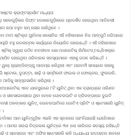
ଷ୍ଟର କ୍ରାଫ୍ଟସ୍‌ପର୍ସନ’ ମାନ୍ୟତା
 ସହରଗୁଡ଼ିକର ଗିଫ୍ଟ ଦୋକାନଗୁଡ଼ିକରେ ପ୍ରଦର୍ଶିତ ହୋଇଥିବା ଆଦିବାସୀ
ିବା କଥା ବହୁତ କମ୍ ଲୋକ ଜାଣିଥିବେ ।
ା ଟାଟା ଷ୍ଟିଲ୍‌ର ପୁର୍ନବାସ କଲୋନିର ଏହି ମହିଳାମାନେ ନିଜ ଆଙ୍ଗୁଠି ଜରିଆରେ
ଆହୁରି ବହୁ ରଚନାତ୍ମକ କାର୍ଯ୍ୟରେ ନିୟୋଜିତ ହୋଇଛନ୍ତି । ଏହି ମହିଳାମାନେ
୍ଟିଲ୍ ଦ୍ୱାରା ଗଠିତ ନବଜୀବନ କୋ-ଅପରେଟିଭ୍ ଲିମିଟେଡ୍ (ଏନ୍‌ସିଏଲ୍‌)ର
ିସ୍ଥାପିତ ହୋଇଥିବା ପରିବାରର ସଦସ୍ୟମାନେ ଏହାକୁ ଗଠନ କରିଛନ୍ତି ।
 ୱାଲ୍ ହ୍ୟାଙ୍ଗିଙ୍ଗ୍‌ରୁ ଆରମ୍ଭ କରିଥିଲା ଏବଂ ପରବର୍ତୀ ସମୟରେ ତାହାକୁ
ଆରି ଷ୍ଟୋଲ, ଦୁପଟ୍ଟା, ଶାଢ଼ି ଓ ସମ୍ମିଳନୀ ଫାଇଲ ଓ ଫୋଲ୍‌ଡର, ଫୁଲଦାନି,
 ଆଦିକୁ ସମ୍ପ୍ରସାରିତ କରିଥିଲା ।
େଟିଭ୍ ଏବେ ଯାଜପୁରରେ ୮ଟି ୟୁନିଟ୍ ଥିବା ଏକ ବ୍ରାଣ୍ଡ୍‌ରେ ପରିଣତ
୍ଗା ଓ ସାନସାଇଲୋରେ ଥିବା ବେଳେ ଗୋବରଘାଟି ଓ ତ୍ରିଜଙ୍ଗାରେ ଦୁଇଟି
ିବାସୀ ଅଳଙ୍କାର ୟୁନିଟ୍‌, ଗୋବରଘାଟିରେ ଗୋଟିଏ ପ୍ରିଟିଂ ଓ ଷ୍ଟେସନାରି ୟୁନିଟ୍
 ।
“ବର୍ତମାନ ଆମ ୟୁନିଟ୍‌ଗୁଡ଼ିକ ଏଭଳି ଏକ ସ୍ତରରେ ପହଂଚିଯାଇଛି ଯେଉଁଠାରେ
ମ । ଆମର ସଉରା ଚିତ୍ରକଳା ୟୁନିଟ୍‌ରେ ୩୫ ଜଣ କାରିଗର ସଦସ୍ୟ ରହିଛନ୍ତି
୍‌, ଶାଢ଼ି ଓ ସାଜସଜ୍ଜା ଏବଂ ଅଫିସ ଷ୍ଟେସନାରି ଭଳି ଅନ୍ୟାନ୍ୟ ଉତ୍ପାଦର ହାତରେ