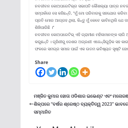
ନବଜୀବନ କୋଅପରେଟିଭ୍‌ର ସଭାପତି କୌଶଲ୍ୟା ପାତ୍ର ନବଜୀନର
ସମ୍ପର୍କରେ ସେ କହିଛନ୍ତି, “ମୁଁ ମୋ ପରିବାରକୁ ସହଯୋଗ କରିବା ସହି
ପ୍ରତି ମୋର ଆଗ୍ରହ ଥିଲା, କିନ୍ତୁ ମୁଁ କେବେ ଭାବିନଥିଲି ଯେ 
ଶିଖିପାରିଛି ।’’
ନବଜୀବନ କୋଅପରେଟିଭ୍ ଏହି ଗ୍ରାମୀଣ ମହିଳାମାନଙ୍କ ଲାଗି
କରୁଛନ୍ତି । ଗୃହିଣୀରୁ ଦେଶର ଅଗ୍ରଣୀ ଏଜେନ୍ସିଗୁଡ଼ିକ ସହ କା
ଫଳରେ ସମଗ୍ର ସମାଜ ପାଇଁ ଏକ ଉତମ ଭବିଷ୍ୟତ ସୃଷ୍ଟି ହୋଇ
Share
ମଞ୍ଜିତ କୁମାର ହୋତା ଓଡିଶାର ଇଭେଣ୍ଟ ଏବଂ ମନୋରଞ
ଶିଳ୍ପରେ “ବର୍ଷର ଶ୍ରେଷ୍ଠ ବ୍ୟକ୍ତିତ୍ୱ 2023” ଭାବର
ସମ୍ମାନିତ