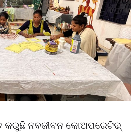
୍ତ କରୁଛି ନବଜୀବନ କୋଅପରେଟିଭ୍