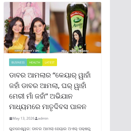
BUSINESS
HEALTH
LATEST
ଡାବର ଆମଲାର “କେୟାର୍ ୱାହାଁ
ଜହାଁ ଡାବର ଆମଲା, ଘର୍ ୱାହାଁ
ମେରୀ ମାଁ ଜହାଁ” ଅଭିଯାନ
ମାଧ୍ୟମରେ ମାତୃଦିବସ ପାଳନ
May 13, 2026
admin
ଭୁବନେଶ୍ୱର: ଡାବର ଆମଲା ହେୟାର ଅଏଲ୍ ପକ୍ଷରୁ