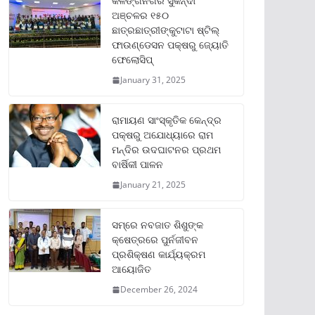
କଳିଙ୍ଗନଗର ସୁକିନ୍ଦା
ଅଞ୍ଚଳର ୧୫୦
ଛାତ୍ରଛାତ୍ରୀଙ୍କୁଟାଟା ଷ୍ଟିଲ୍
ଫାଉଣ୍ଡେସନ ପକ୍ଷରୁ ଜ୍ୟୋତି
ଫେଲୋସିପ୍‌
January 31, 2025
ରାମାୟଣ ସାଂସ୍କୃତିକ କେନ୍ଦ୍ର
ପକ୍ଷରୁ ଅଯୋଧ୍ୟାରେ ରାମ
ମନ୍ଦିର ଉଦଘାଟନର ପ୍ରଥମ
ବାର୍ଷିକୀ ପାଳନ
January 21, 2025
ସମ୍‌ରେ ନବଜାତ ଶିଶୁଙ୍କ
କ୍ଷେତ୍ରରେ ପୁର୍ନଜୀବନ
ପ୍ରଶିକ୍ଷଣ କାର୍ଯ୍ୟକ୍ରମ
ଆୟୋଜିତ
December 26, 2024