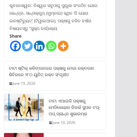
ଭୁବନେଶ୍ୱର: ବିଶ୍ୱର ସବୁଠାରୁ ପୁରୁଣା ସଂଗଠିତ ଯୋଗ
କେନ୍ଦ୍ର, ସାନ୍ତାକ୍ରୁଜ୍ (ମୁମ୍ବାଇ) ସ୍ଥିତ ‘ଦି ଯୋଗ
ଇନଷ୍ଟିଚ୍ୟୁଟ୍‌’ (ଟିୱାଇଆଇ), ପକ୍ଷରୁ ଚଳିତ ବର୍ଷର
ବିଷୟବସ୍ତୁ “ସୁସ୍ଥ ବାର୍ଦ୍ଧକ୍ୟ
Share
ଟାଟା ଷ୍ଟିଲ୍‌ କଳିଙ୍ଗନଗର ପକ୍ଷରୁ ମେଗା ରକ୍ତଦାନ
ଶିବିରରେ ୨୮୦ ୟୁନିଟ୍‌ ରକ୍ତ ସଂଗୃହୀତ
June 19, 2026
ଟାଟା ଏଆଇଜି ପକ୍ଷରୁ
ମେଡିକେୟାର ରିଜର୍ଭ ସୁପର ଟପ୍‌-
ଅପ୍ ପ୍ଲାନ୍‌ର ଶୁଭାରମ୍ଭ
June 10, 2026