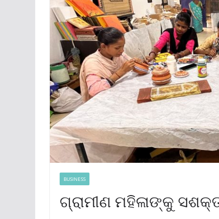
BUSINESS
ଗ୍ରାମୀଣ ମହିଳାଙ୍କୁ ସଶକ