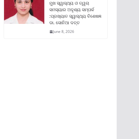
ମୁଖ ସ୍ୱାସ୍ଥ୍ୟ ଓ ତ୍ୱଚା
ସମସ୍ୟାର ଅଦୃଶ୍ୟ ସମ୍ପର୍କ
:ପ୍ରଖ୍ୟାତ ସ୍ୱାସ୍ଥ୍ୟ ବିଶେଷଜ୍ଞ
ଡା. ସୋନିଆ ଦତ୍ତ
June 8, 2026