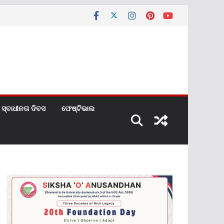
ସ୍ବାଧୀନତା ଦିବସ
ଫେଷ୍ଟିଭାଲ