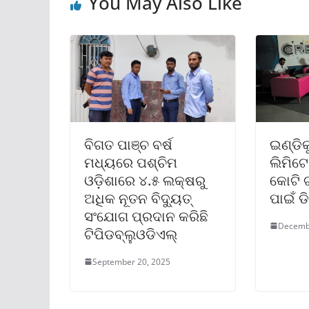
You May Also Like
ବିଗତ ପାଞ୍ଚ ବର୍ଷ
ଇଣ୍ଡିକ
ମଧ୍ୟରେ ପଶ୍ଚିମ
ଲିମିଟେ
ଓଡ଼ିଶାରେ ୪.୫ ଲକ୍ଷରୁ
କୋଟି 
ଅଧିକ ନୂତନ ବିଦ୍ୟୁତ୍
ପାଇଁ ଡ
ସଂଯୋଗ ପ୍ରଦାନ କରିଛି
Decemb
ଟିପିଡବ୍ଲୁଓଡିଏଲ୍
September 20, 2025