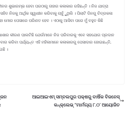
 ଶୁଭାରମ୍ଭ ହେବା ପରଠାରୁ ତାହାର କଳାକାର ରହିଛନ୍ତି । ନିଜ ଯାତ୍ରା
ତ ନିଜକୁ ଆର୍ଥିକ ସ୍ୱାଧୀନ କରିବାକୁ ଚାହୁଁୁୁଥିଲି । ପିଲାଟି ଦିନରୁ ଚିତ୍ରକଳା
ତାହା ମୋର ପେସାରେ ପରିଣତ ହେବ । ଏଠାକୁ ଆସିବା ପରେ ମୁଁ ବହୁତ କିଛି
 ଆଶାର କୀରଣ ପାଲଟିଛି ଯେଉଁମାନେ ନିଜ ପରିବାରକୁ ଏବେ ସହଯୋଗ ପ୍ରଦାନ
ରବାର କରିବା ପର୍ଯ୍ୟନ୍ତ ଏହି ମହିଳାମାନେ କଳାକାରରୁ ପେସାଦାର ହୋଇଛନ୍ତି,
ଛି ।
୍ଜନ
ଆଇଆଇଏମ୍ ସମ୍ବଲପୁର ପକ୍ଷରୁ ବାର୍ଷିକ ବିଜନେସ୍
େ
କନ୍‌କ୍ଲେଭ୍ “ମାର୍ମଗ୍ୟ ୮.୦’ ଆୟୋଜିତ