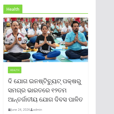
Health
HEALTH
ଦି ଯୋଗ ଇନଷ୍ଟିଚ୍ୟୁଟ୍ ପକ୍ଷରୁ
ସମଗ୍ର ଭାରତରେ ୧୨ତମ
ଆନ୍ତର୍ଜାତୀୟ ଯୋଗ ଦିବସ ପାଳିତ
June 24, 2026
admin