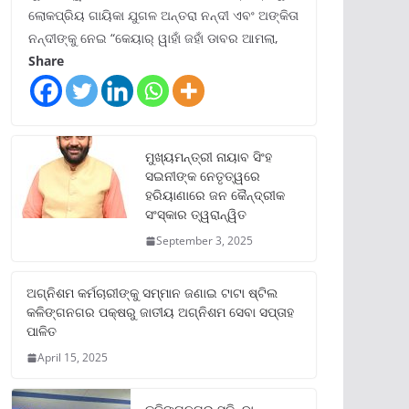
ଲୋକପ୍ରିୟ ଗାୟିକା ଯୁଗଳ ଅନ୍ତରା ନନ୍ଦୀ ଏବଂ ଅଙ୍କିତା
ନନ୍ଦୀଙ୍କୁ ନେଇ “କେୟାର୍ ୱାହାଁ ଜହାଁ ଡାବର ଆମଲା,
Share
ମୁଖ୍ୟମନ୍ତ୍ରୀ ନାୟାବ ସିଂହ
ସଇନୀଙ୍କ ନେତୃତ୍ୱରେ
ହରିୟାଣାରେ ଜନ କୈନ୍ଦ୍ରୀକ
ସଂସ୍କାର ତ୍ୱରାନ୍ୱିତ
September 3, 2025
ଅଗ୍ନିଶମ କର୍ମଚାରୀଙ୍କୁ ସମ୍ମାନ ଜଣାଇ ଟାଟା ଷ୍ଟିଲ
କଳିଙ୍ଗନଗର ପକ୍ଷରୁ ଜାତୀୟ ଅଗ୍ନିଶମ ସେବା ସପ୍ତାହ
ପାଳିତ
April 15, 2025