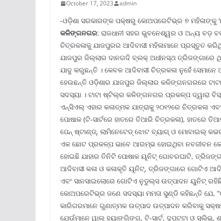
October 17, 2023
admin
-ଓଡ଼ିଶା ସରକାରଙ୍କ ପକ୍ଷରୁ କୋଅପରେଟିଭ୍‌ର ୭ ମହିଳାଙ୍କୁ ‘ମା
କଳିଙ୍ଗନଗର
: ରାଜଧାନୀ ସହର ଭୁବନେଶ୍ୱର ଓ ଅନ୍ୟ ବଡ଼ ବଡ଼
ଚିତ୍ରକଳାକୁ ଯାଜପୁରର ଆଦିବାସୀ ମହିଳାମାନେ ପ୍ରସ୍ତୁତ କରିଥ
ଯାଜପୁର ଜିଲ୍ଲାର ଦାନଗଦି ବ୍ଲକ୍ ଅଧୀନସ୍ଥ ତ୍ରିଜଙ୍ଗାରେ ଥିବ
ଯାଦୁ କରୁଛନ୍ତି । କେବଳ ଆଦିବାସୀ ଚିତ୍ରକଳା ନୁହେଁ ସେମାନେ 
ହେଉଛନ୍ତି ଓଡ଼ିଶାର ଯାଜପୁର ଜିଲ୍ଲାର କଳିଙ୍ଗନଗରରେ ଟାଟା ଷ
ସଦସ୍ୟା । ଟାଟା ଷ୍ଟିଲ୍‌ର କଳିଙ୍ଗନଗର ପ୍ରକଳ୍ପ ଦ୍ୱାରା ବ
ଏନ୍‌ସିଏଲ୍ ଏହାର କଳାତ୍ମକ ଯାତ୍ରାକୁ ୨୦୧୨ରେ ଚିତ୍ରକଳା ଏବଂ
ପୋଷାକ (ଟି-ସାର୍ଟରେ ହାତରେ ତିଆରି ଚିତ୍ରକଳା), ହାତରେ ତି
ପେନ୍ ଷ୍ଟାଣ୍ଡ୍‌, ଲାମିନେଟେଡ୍ ଝୋଟ ବ୍ୟାଗ୍ ଓ ମୋବାଇଲ୍ କଭର
ଏକ ଛୋଟ ପ୍ରକଳ୍ପ ଭାବେ ଆରମ୍ଭ ହୋଇଥିବା ନବଜୀବନ କୋଅପର
ହୋଇଛି ଯାହାର ତିନିଟି ପୋଷାକ ୟୂନିଟ୍ ଗୋବରଘାଟି, ତ୍ରିଜଙ
ଆଦିବାସୀ କଳା ଓ କଳାକୃତି ୟୂନିଟ୍‌, ତ୍ରିଜଙ୍ଗାରେ ଗୋଟିଏ ଆଦ
ଏବଂ ସାନସାଇଲୋରେ ଗୋଟିଏ ନୁଡୁଲ୍‌ସ ଉତ୍ପାଦନ ୟୁନିଟ୍ ରହିଛି
କୋଅପରେଟିଭ୍‌ର ଜଣେ ସଦସ୍ୟା ମମତା ସୁଣ୍ଡି କହିଛନ୍ତି ଯେ, 
କାରିଗରମାନେ ଗୁଣାତ୍ମକ ଉତ୍ପାଦ ଉତ୍ପାଦନ କରିବାକୁ ସକ୍ଷ
ଯେଉଁମାନେ ୱାଲ୍ ହ୍ୟାଙ୍ଗିଙ୍ଗ, ଟି-ସାର୍ଟ, ଦୁପଟ୍ଟା ଓ ସ୍ଲିଭ