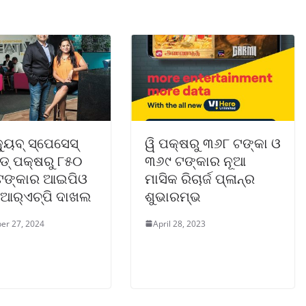
୍ୟୁବ୍ ସ୍ପେସେସ୍
ୱି ପକ୍ଷରୁ ୩୬୮ ଟଙ୍କା ଓ
ଡ୍ ପକ୍ଷରୁ ୮୫୦
୩୬୯ ଟଙ୍କାର ନୂଆ
ଟଙ୍କାର ଆଇପିଓ
ମାସିକ ରିଚାର୍ଜ ପ୍ଳାନ୍‌ର
ିଆର୍‌ଏଚ୍‌ପି ଦାଖଲ
ଶୁଭାରମ୍ଭ
er 27, 2024
April 28, 2023