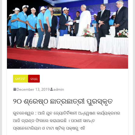
LATEST
ରାଜ୍ୟ
December 13, 2019
admin
୨୦ ଶ୍ରେଷ୍ଠ ଛାତ୍ରଛାତ୍ରୀ ପୁରସ୍କୃତ
ଭୁବନେଶ୍ୱର : ଆଜି ଯୁବ ଜ୍ୟୋତିର୍ବିଜ୍ଞାନୀ ଅନ୍ୱେଷଣ କାର୍ଯ୍ୟକ୍ରମର
ଆଜି ଗ୍ରାଣ୍ଡ ଫିନାଲେ କରାଯାଇଛି । ପଠାଣୀ ସାମନ୍ତ
ପ୍ଲାନେଟୋରିୟମ ଓ ଟାଟା ଷ୍ଟିଲ୍ ପକ୍ଷରୁ ଏହି