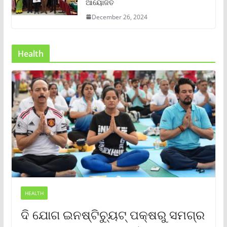
ଆୟୋଜିତ
December 26, 2024
Health
HEALTH
ଦି ଯୋଗ ଇନଷ୍ଟିଚ୍ୟୁଟ୍ ପକ୍ଷରୁ ସମଗ୍ର