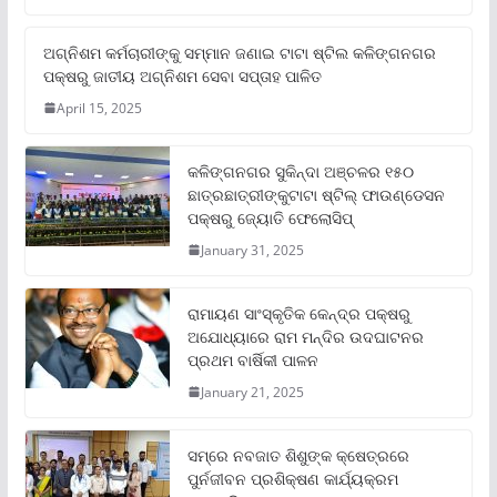
ଅଗ୍ନିଶମ କର୍ମଚାରୀଙ୍କୁ ସମ୍ମାନ ଜଣାଇ ଟାଟା ଷ୍ଟିଲ କଳିଙ୍ଗନଗର
ପକ୍ଷରୁ ଜାତୀୟ ଅଗ୍ନିଶମ ସେବା ସପ୍ତାହ ପାଳିତ
April 15, 2025
କଳିଙ୍ଗନଗର ସୁକିନ୍ଦା ଅଞ୍ଚଳର ୧୫୦
ଛାତ୍ରଛାତ୍ରୀଙ୍କୁଟାଟା ଷ୍ଟିଲ୍ ଫାଉଣ୍ଡେସନ
ପକ୍ଷରୁ ଜ୍ୟୋତି ଫେଲୋସିପ୍‌
January 31, 2025
ରାମାୟଣ ସାଂସ୍କୃତିକ କେନ୍ଦ୍ର ପକ୍ଷରୁ
ଅଯୋଧ୍ୟାରେ ରାମ ମନ୍ଦିର ଉଦଘାଟନର
ପ୍ରଥମ ବାର୍ଷିକୀ ପାଳନ
January 21, 2025
ସମ୍‌ରେ ନବଜାତ ଶିଶୁଙ୍କ କ୍ଷେତ୍ରରେ
ପୁର୍ନଜୀବନ ପ୍ରଶିକ୍ଷଣ କାର୍ଯ୍ୟକ୍ରମ