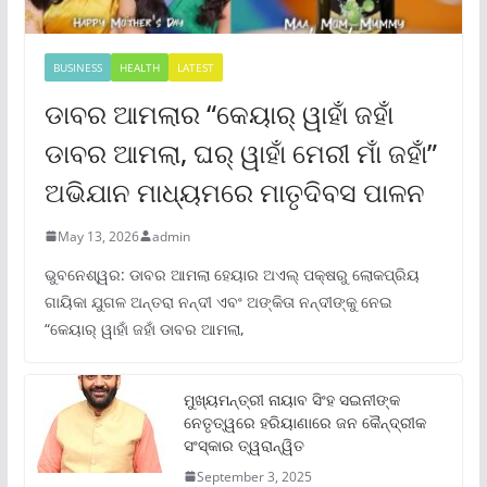
BUSINESS
HEALTH
LATEST
ଡାବର ଆମଲାର “କେୟାର୍ ୱାହାଁ ଜହାଁ
ଡାବର ଆମଲା, ଘର୍ ୱାହାଁ ମେରୀ ମାଁ ଜହାଁ”
ଅଭିଯାନ ମାଧ୍ୟମରେ ମାତୃଦିବସ ପାଳନ
May 13, 2026
admin
ଭୁବନେଶ୍ୱର: ଡାବର ଆମଲା ହେୟାର ଅଏଲ୍ ପକ୍ଷରୁ ଲୋକପ୍ରିୟ
ଗାୟିକା ଯୁଗଳ ଅନ୍ତରା ନନ୍ଦୀ ଏବଂ ଅଙ୍କିତା ନନ୍ଦୀଙ୍କୁ ନେଇ
“କେୟାର୍ ୱାହାଁ ଜହାଁ ଡାବର ଆମଲା,
ମୁଖ୍ୟମନ୍ତ୍ରୀ ନାୟାବ ସିଂହ ସଇନୀଙ୍କ
ନେତୃତ୍ୱରେ ହରିୟାଣାରେ ଜନ କୈନ୍ଦ୍ରୀକ
ସଂସ୍କାର ତ୍ୱରାନ୍ୱିତ
September 3, 2025