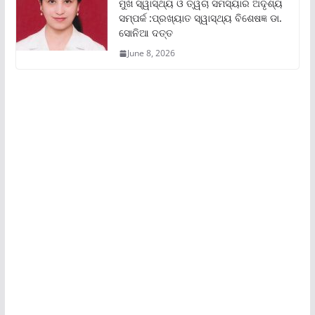
ମୁଖ ସ୍ୱାସ୍ଥ୍ୟ ଓ ତ୍ୱଚା ସମସ୍ୟାର ଅଦୃଶ୍ୟ
ସମ୍ପର୍କ :ପ୍ରଖ୍ୟାତ ସ୍ୱାସ୍ଥ୍ୟ ବିଶେଷଜ୍ଞ ଡା.
ସୋନିଆ ଦତ୍ତ
June 8, 2026