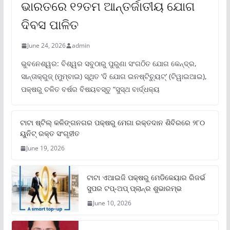
ଭାରତରେ ୧୨ତମ ଆନ୍ତର୍ଜାତୀୟ ଯୋଗ
ଦିବସ ପାଳିତ
June 24, 2026
admin
ଭୁବନେଶ୍ୱର: ବିଶ୍ୱର ସବୁଠାରୁ ପୁରୁଣା ସଂଗଠିତ ଯୋଗ କେନ୍ଦ୍ର,
ସାନ୍ତାକ୍ରୁଜ୍ (ମୁମ୍ବାଇ) ସ୍ଥିତ ‘ଦି ଯୋଗ ଇନଷ୍ଟିଚ୍ୟୁଟ୍‌’ (ଟିୱାଇଆଇ),
ପକ୍ଷରୁ ଚଳିତ ବର୍ଷର ବିଷୟବସ୍ତୁ “ସୁସ୍ଥ ବାର୍ଦ୍ଧକ୍ୟ
ଟାଟା ଷ୍ଟିଲ୍‌ କଳିଙ୍ଗନଗର ପକ୍ଷରୁ ମେଗା ରକ୍ତଦାନ ଶିବିରରେ ୨୮୦
ୟୁନିଟ୍‌ ରକ୍ତ ସଂଗୃହୀତ
June 19, 2026
ଟାଟା ଏଆଇଜି ପକ୍ଷରୁ ମେଡିକେୟାର ରିଜର୍ଭ
ସୁପର ଟପ୍‌-ଅପ୍ ପ୍ଲାନ୍‌ର ଶୁଭାରମ୍ଭ
June 10, 2026