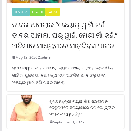
BUSINESS
HEALTH
LATEST
ଡାବର ଆମଲାର “କେୟାର୍ ୱାହାଁ ଜହାଁ
ଡାବର ଆମଲା, ଘର୍ ୱାହାଁ ମେରୀ ମାଁ ଜହାଁ”
ଅଭିଯାନ ମାଧ୍ୟମରେ ମାତୃଦିବସ ପାଳନ
May 13, 2026
admin
ଭୁବନେଶ୍ୱର: ଡାବର ଆମଲା ହେୟାର ଅଏଲ୍ ପକ୍ଷରୁ ଲୋକପ୍ରିୟ
ଗାୟିକା ଯୁଗଳ ଅନ୍ତରା ନନ୍ଦୀ ଏବଂ ଅଙ୍କିତା ନନ୍ଦୀଙ୍କୁ ନେଇ
“କେୟାର୍ ୱାହାଁ ଜହାଁ ଡାବର ଆମଲା,
ମୁଖ୍ୟମନ୍ତ୍ରୀ ନାୟାବ ସିଂହ ସଇନୀଙ୍କ
ନେତୃତ୍ୱରେ ହରିୟାଣାରେ ଜନ କୈନ୍ଦ୍ରୀକ
ସଂସ୍କାର ତ୍ୱରାନ୍ୱିତ
September 3, 2025