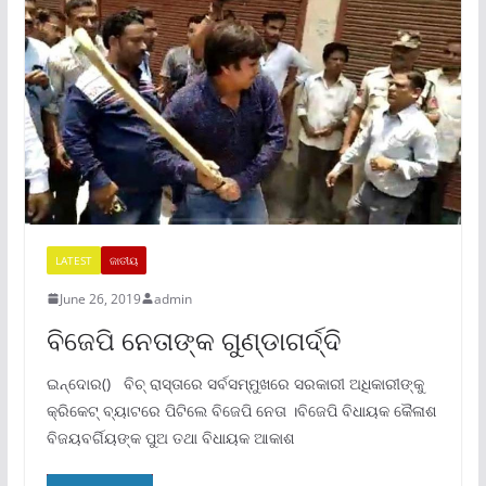
LATEST
ଜାତୀୟ
June 26, 2019
admin
ବିଜେପି ନେତାଙ୍କ ଗୁଣ୍ଡାଗର୍ଦ୍ଦି
ଇନ୍ଦୋର() ବିଚ୍ ରାସ୍ତାରେ ସର୍ବସମ୍ମୁଖରେ ସରକାରୀ ଅଧିକାରୀଙ୍କୁ
କ୍ରିକେଟ୍ ବ୍ୟାଟରେ ପିଟିଲେ ବିଜେପି ନେତା ।ବିଜେପି ବିଧାୟକ କୈଳାଶ
ବିଜୟବର୍ଗିୟଙ୍କ ପୁଅ ତଥା ବିଧାୟକ ଆକାଶ