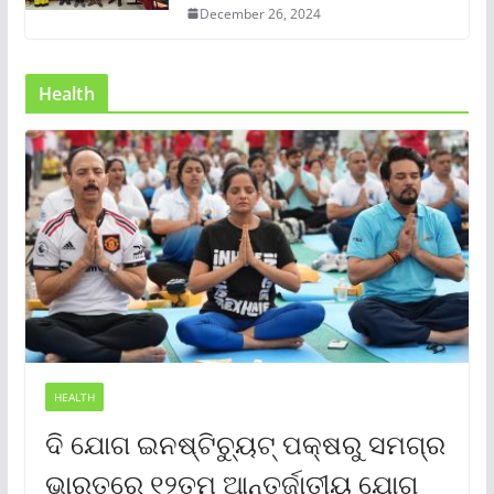
December 26, 2024
Health
HEALTH
ଦି ଯୋଗ ଇନଷ୍ଟିଚ୍ୟୁଟ୍ ପକ୍ଷରୁ ସମଗ୍ର
ଭାରତରେ ୧୨ତମ ଆନ୍ତର୍ଜାତୀୟ ଯୋଗ