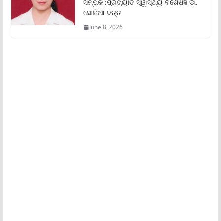
ସମ୍ପର୍କ :ପ୍ରଖ୍ୟାତ ସ୍ୱାସ୍ଥ୍ୟ ବିଶେଷଜ୍ଞ ଡା.
ସୋନିଆ ଦତ୍ତ
June 8, 2026