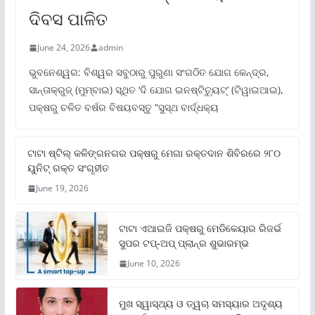
ଦିବସ ପାଳିତ
June 24, 2026
admin
ଭୁବନେଶ୍ୱର: ବିଶ୍ୱର ସବୁଠାରୁ ପୁରୁଣା ସଂଗଠିତ ଯୋଗ କେନ୍ଦ୍ର,
ସାନ୍ତାକ୍ରୁଜ୍ (ମୁମ୍ବାଇ) ସ୍ଥିତ ‘ଦି ଯୋଗ ଇନଷ୍ଟିଚ୍ୟୁଟ୍‌’ (ଟିୱାଇଆଇ),
ପକ୍ଷରୁ ଚଳିତ ବର୍ଷର ବିଷୟବସ୍ତୁ “ସୁସ୍ଥ ବାର୍ଦ୍ଧକ୍ୟ
ଟାଟା ଷ୍ଟିଲ୍‌ କଳିଙ୍ଗନଗର ପକ୍ଷରୁ ମେଗା ରକ୍ତଦାନ ଶିବିରରେ ୨୮୦
ୟୁନିଟ୍‌ ରକ୍ତ ସଂଗୃହୀତ
June 19, 2026
ଟାଟା ଏଆଇଜି ପକ୍ଷରୁ ମେଡିକେୟାର ରିଜର୍ଭ
ସୁପର ଟପ୍‌-ଅପ୍ ପ୍ଲାନ୍‌ର ଶୁଭାରମ୍ଭ
June 10, 2026
ମୁଖ ସ୍ୱାସ୍ଥ୍ୟ ଓ ତ୍ୱଚା ସମସ୍ୟାର ଅଦୃଶ୍ୟ