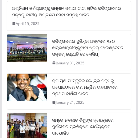
ଅଗ୍ନିଶମ କର୍ମଚାରୀଙ୍କୁ ସମ୍ମାନ ଜଣାଇ ଟାଟା ଷ୍ଟିଲ କଳିଙ୍ଗନଗର
ପକ୍ଷରୁ ଜାତୀୟ ଅଗ୍ନିଶମ ସେବା ସପ୍ତାହ ପାଳିତ
April 15, 2025
କଳିଙ୍ଗନଗର ସୁକିନ୍ଦା ଅଞ୍ଚଳର ୧୫୦
ଛାତ୍ରଛାତ୍ରୀଙ୍କୁଟାଟା ଷ୍ଟିଲ୍ ଫାଉଣ୍ଡେସନ
ପକ୍ଷରୁ ଜ୍ୟୋତି ଫେଲୋସିପ୍‌
January 31, 2025
ରାମାୟଣ ସାଂସ୍କୃତିକ କେନ୍ଦ୍ର ପକ୍ଷରୁ
ଅଯୋଧ୍ୟାରେ ରାମ ମନ୍ଦିର ଉଦଘାଟନର
ପ୍ରଥମ ବାର୍ଷିକୀ ପାଳନ
January 21, 2025
ସମ୍‌ରେ ନବଜାତ ଶିଶୁଙ୍କ କ୍ଷେତ୍ରରେ
ପୁର୍ନଜୀବନ ପ୍ରଶିକ୍ଷଣ କାର୍ଯ୍ୟକ୍ରମ
ଆୟୋଜିତ