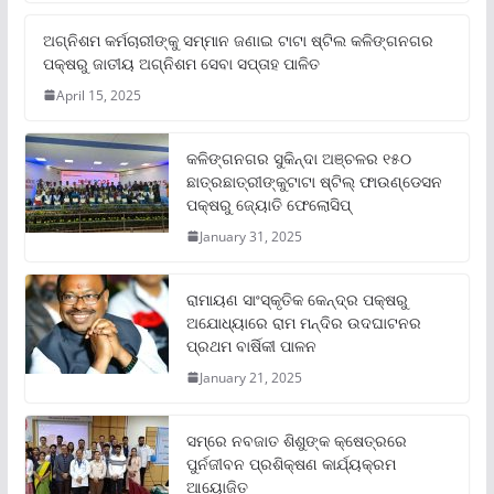
ଅଗ୍ନିଶମ କର୍ମଚାରୀଙ୍କୁ ସମ୍ମାନ ଜଣାଇ ଟାଟା ଷ୍ଟିଲ କଳିଙ୍ଗନଗର
ପକ୍ଷରୁ ଜାତୀୟ ଅଗ୍ନିଶମ ସେବା ସପ୍ତାହ ପାଳିତ
April 15, 2025
କଳିଙ୍ଗନଗର ସୁକିନ୍ଦା ଅଞ୍ଚଳର ୧୫୦
ଛାତ୍ରଛାତ୍ରୀଙ୍କୁଟାଟା ଷ୍ଟିଲ୍ ଫାଉଣ୍ଡେସନ
ପକ୍ଷରୁ ଜ୍ୟୋତି ଫେଲୋସିପ୍‌
January 31, 2025
ରାମାୟଣ ସାଂସ୍କୃତିକ କେନ୍ଦ୍ର ପକ୍ଷରୁ
ଅଯୋଧ୍ୟାରେ ରାମ ମନ୍ଦିର ଉଦଘାଟନର
ପ୍ରଥମ ବାର୍ଷିକୀ ପାଳନ
January 21, 2025
ସମ୍‌ରେ ନବଜାତ ଶିଶୁଙ୍କ କ୍ଷେତ୍ରରେ
ପୁର୍ନଜୀବନ ପ୍ରଶିକ୍ଷଣ କାର୍ଯ୍ୟକ୍ରମ
ଆୟୋଜିତ