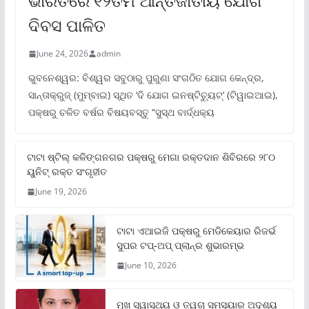
ଭାରତରେ ୧୨ତମ ଆନ୍ତର୍ଜାତୀୟ ଯୋଗ
ଦିବସ ପାଳିତ
June 24, 2026
admin
ଭୁବନେଶ୍ୱର: ବିଶ୍ୱର ସବୁଠାରୁ ପୁରୁଣା ସଂଗଠିତ ଯୋଗ କେନ୍ଦ୍ର,
ସାନ୍ତାକ୍ରୁଜ୍ (ମୁମ୍ବାଇ) ସ୍ଥିତ ‘ଦି ଯୋଗ ଇନଷ୍ଟିଚ୍ୟୁଟ୍‌’ (ଟିୱାଇଆଇ),
ପକ୍ଷରୁ ଚଳିତ ବର୍ଷର ବିଷୟବସ୍ତୁ “ସୁସ୍ଥ ବାର୍ଦ୍ଧକ୍ୟ
ଟାଟା ଷ୍ଟିଲ୍‌ କଳିଙ୍ଗନଗର ପକ୍ଷରୁ ମେଗା ରକ୍ତଦାନ ଶିବିରରେ ୨୮୦
ୟୁନିଟ୍‌ ରକ୍ତ ସଂଗୃହୀତ
June 19, 2026
ଟାଟା ଏଆଇଜି ପକ୍ଷରୁ ମେଡିକେୟାର ରିଜର୍ଭ
ସୁପର ଟପ୍‌-ଅପ୍ ପ୍ଲାନ୍‌ର ଶୁଭାରମ୍ଭ
June 10, 2026
ମୁଖ ସ୍ୱାସ୍ଥ୍ୟ ଓ ତ୍ୱଚା ସମସ୍ୟାର ଅଦୃଶ୍ୟ