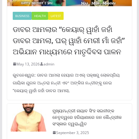
BUSINESS
HEALTH
LATEST
ଡାବର ଆମଲାର “କେୟାର୍ ୱାହାଁ ଜହାଁ
ଡାବର ଆମଲା, ଘର୍ ୱାହାଁ ମେରୀ ମାଁ ଜହାଁ”
ଅଭିଯାନ ମାଧ୍ୟମରେ ମାତୃଦିବସ ପାଳନ
May 13, 2026
admin
ଭୁବନେଶ୍ୱର: ଡାବର ଆମଲା ହେୟାର ଅଏଲ୍ ପକ୍ଷରୁ ଲୋକପ୍ରିୟ
ଗାୟିକା ଯୁଗଳ ଅନ୍ତରା ନନ୍ଦୀ ଏବଂ ଅଙ୍କିତା ନନ୍ଦୀଙ୍କୁ ନେଇ
“କେୟାର୍ ୱାହାଁ ଜହାଁ ଡାବର ଆମଲା,
ମୁଖ୍ୟମନ୍ତ୍ରୀ ନାୟାବ ସିଂହ ସଇନୀଙ୍କ
ନେତୃତ୍ୱରେ ହରିୟାଣାରେ ଜନ କୈନ୍ଦ୍ରୀକ
ସଂସ୍କାର ତ୍ୱରାନ୍ୱିତ
September 3, 2025