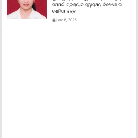
ସମ୍ପର୍କ :ପ୍ରଖ୍ୟାତ ସ୍ୱାସ୍ଥ୍ୟ ବିଶେଷଜ୍ଞ ଡା.
ସୋନିଆ ଦତ୍ତ
June 8, 2026