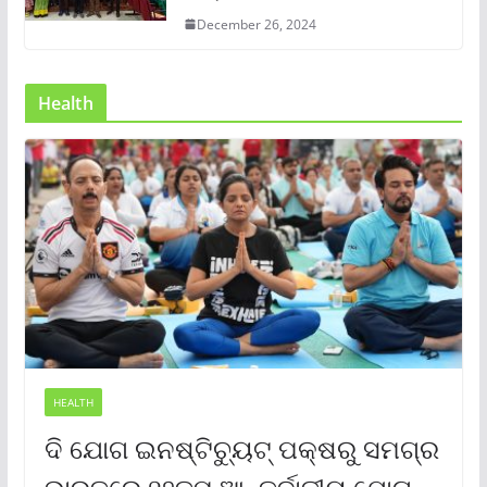
December 26, 2024
Health
HEALTH
ଦି ଯୋଗ ଇନଷ୍ଟିଚ୍ୟୁଟ୍ ପକ୍ଷରୁ ସମଗ୍ର