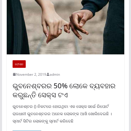
ଫେଶନ
November 2, 2019
admin
ଭୁବନେଶ୍ବରର 50% ଲୋକେ ବ୍ୟବହାର
କରୁଛନ୍ତି ସେକ୍ସ ଟଏ
ଭୁବନେଶ୍ବର () ନିକଟରେ ହୋଇଥିବା ଏକ ସେକ୍ସ ସର୍ଭେ ରିପୋର୍ଟ
ରାଜଧାନୀ ଭୁବନେଶ୍ବରର ଅନେକ ଲୋକଙ୍କ ଆଖି ଖୋଲିଦେଇଛି ।
ସ୍ମାର୍ଟ ସିଟିର ଲୋକଙ୍କୁ ସ୍ମାର୍ଟ କରିଦେଛି