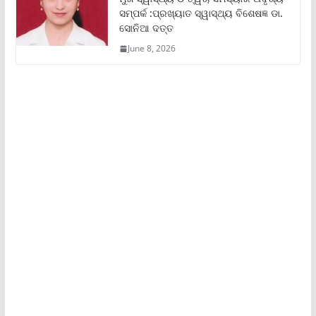
ସମ୍ପର୍କ :ପ୍ରଖ୍ୟାତ ସ୍ୱାସ୍ଥ୍ୟ ବିଶେଷଜ୍ଞ ଡା.
ସୋନିଆ ଦତ୍ତ
June 8, 2026