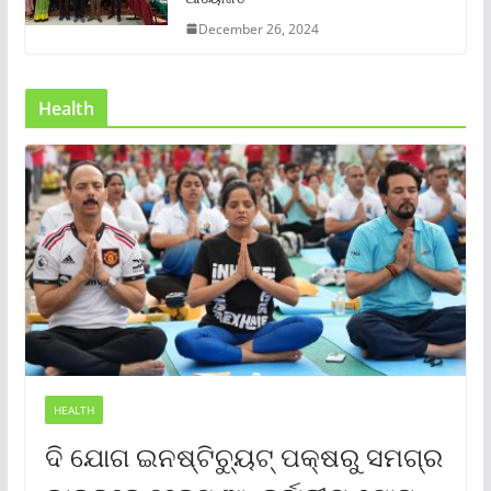
December 26, 2024
Health
HEALTH
ଦି ଯୋଗ ଇନଷ୍ଟିଚ୍ୟୁଟ୍ ପକ୍ଷରୁ ସମଗ୍ର