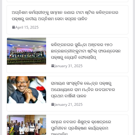
ଅଗ୍ନିଶମ କର୍ମଚାରୀଙ୍କୁ ସମ୍ମାନ ଜଣାଇ ଟାଟା ଷ୍ଟିଲ କଳିଙ୍ଗନଗର
ପକ୍ଷରୁ ଜାତୀୟ ଅଗ୍ନିଶମ ସେବା ସପ୍ତାହ ପାଳିତ
April 15, 2025
କଳିଙ୍ଗନଗର ସୁକିନ୍ଦା ଅଞ୍ଚଳର ୧୫୦
ଛାତ୍ରଛାତ୍ରୀଙ୍କୁଟାଟା ଷ୍ଟିଲ୍ ଫାଉଣ୍ଡେସନ
ପକ୍ଷରୁ ଜ୍ୟୋତି ଫେଲୋସିପ୍‌
January 31, 2025
ରାମାୟଣ ସାଂସ୍କୃତିକ କେନ୍ଦ୍ର ପକ୍ଷରୁ
ଅଯୋଧ୍ୟାରେ ରାମ ମନ୍ଦିର ଉଦଘାଟନର
ପ୍ରଥମ ବାର୍ଷିକୀ ପାଳନ
January 21, 2025
ସମ୍‌ରେ ନବଜାତ ଶିଶୁଙ୍କ କ୍ଷେତ୍ରରେ
ପୁର୍ନଜୀବନ ପ୍ରଶିକ୍ଷଣ କାର୍ଯ୍ୟକ୍ରମ
ଆୟୋଜିତ