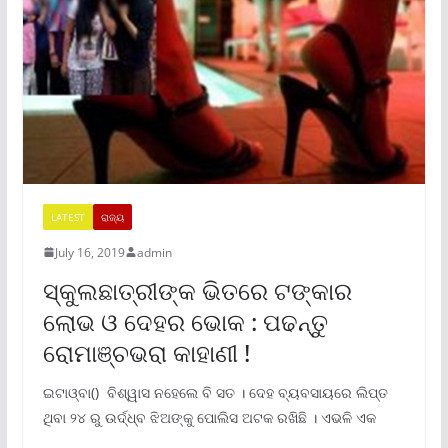
LATEST
ରାଜ୍ୟ
July 16, 2019
admin
ସ୍କୁଲଛାତ୍ରୀଙ୍କ ଭିତରେ ଟଙ୍କାର
ଲୋଭ ଓ ଦେହର ଭୋକ : ପଢନ୍ତୁ
ରୋମାଞ୍ଚଭରା କାହାଣୀ !
ଇଟାଓ୍ବା() ବିଶ୍ୱାସ ନହେଲେ ବି ସତ । ଦେହ ବ୍ୟବସାୟରେ ଲିପ୍ତ
ଥିବା ୨୪ ରୁ ଉର୍ଦ୍ଧ୍ବ ଝିଅଙ୍କୁ ପୋଲିସ ଅଟକ ରଖିଛି । ଏଭଳି ଏକ