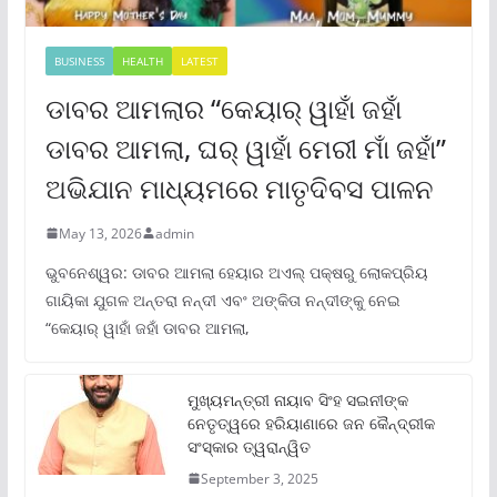
BUSINESS
HEALTH
LATEST
ଡାବର ଆମଲାର “କେୟାର୍ ୱାହାଁ ଜହାଁ
ଡାବର ଆମଲା, ଘର୍ ୱାହାଁ ମେରୀ ମାଁ ଜହାଁ”
ଅଭିଯାନ ମାଧ୍ୟମରେ ମାତୃଦିବସ ପାଳନ
May 13, 2026
admin
ଭୁବନେଶ୍ୱର: ଡାବର ଆମଲା ହେୟାର ଅଏଲ୍ ପକ୍ଷରୁ ଲୋକପ୍ରିୟ
ଗାୟିକା ଯୁଗଳ ଅନ୍ତରା ନନ୍ଦୀ ଏବଂ ଅଙ୍କିତା ନନ୍ଦୀଙ୍କୁ ନେଇ
“କେୟାର୍ ୱାହାଁ ଜହାଁ ଡାବର ଆମଲା,
ମୁଖ୍ୟମନ୍ତ୍ରୀ ନାୟାବ ସିଂହ ସଇନୀଙ୍କ
ନେତୃତ୍ୱରେ ହରିୟାଣାରେ ଜନ କୈନ୍ଦ୍ରୀକ
ସଂସ୍କାର ତ୍ୱରାନ୍ୱିତ
September 3, 2025