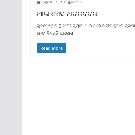
August 17, 2019
admin
ଆଇଏଏସ ଅଦଳବଦଳ
ଭୁବନେଶ୍ବର () ୧୯୮୬ ବ୍ୟାଚ ଆଇଏଏସ ଅସୀତ କୁମାର ତ୍ରିପାଠ
ନେଇ ବିଜ୍ଞପ୍ତି ପ୍ରକାଶ
Read More