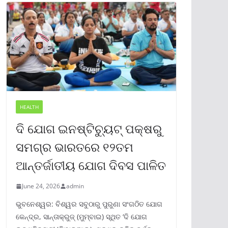
HEALTH
ଦି ଯୋଗ ଇନଷ୍ଟିଚ୍ୟୁଟ୍ ପକ୍ଷରୁ
ସମଗ୍ର ଭାରତରେ ୧୨ତମ
ଆନ୍ତର୍ଜାତୀୟ ଯୋଗ ଦିବସ ପାଳିତ
June 24, 2026
admin
ଭୁବନେଶ୍ୱର: ବିଶ୍ୱର ସବୁଠାରୁ ପୁରୁଣା ସଂଗଠିତ ଯୋଗ
କେନ୍ଦ୍ର, ସାନ୍ତାକ୍ରୁଜ୍ (ମୁମ୍ବାଇ) ସ୍ଥିତ ‘ଦି ଯୋଗ