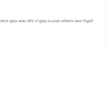
ୀଙ୍କ ମୁଖ୍ୟ ଶାସନ ସଚିବ ଓ ମୁଖ୍ୟ ଉନ୍ନୟନ କମିଶନର ଭାବେ ନିଯୁକ୍ତି