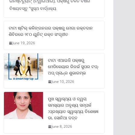
ଇନଷ୍ଟିଚ୍ୟୁଟ୍‌’ (ଟିୱାଇଆଇ), ପକ୍ଷରୁ ଚଳିତ ବର୍ଷର
ବିଷୟବସ୍ତୁ “ସୁସ୍ଥ ବାର୍ଦ୍ଧକ୍ୟ
ଟାଟା ଷ୍ଟିଲ୍‌ କଳିଙ୍ଗନଗର ପକ୍ଷରୁ ମେଗା ରକ୍ତଦାନ
ଶିବିରରେ ୨୮୦ ୟୁନିଟ୍‌ ରକ୍ତ ସଂଗୃହୀତ
June 19, 2026
ଟାଟା ଏଆଇଜି ପକ୍ଷରୁ
ମେଡିକେୟାର ରିଜର୍ଭ ସୁପର ଟପ୍‌-
ଅପ୍ ପ୍ଲାନ୍‌ର ଶୁଭାରମ୍ଭ
June 10, 2026
ମୁଖ ସ୍ୱାସ୍ଥ୍ୟ ଓ ତ୍ୱଚା
ସମସ୍ୟାର ଅଦୃଶ୍ୟ ସମ୍ପର୍କ
:ପ୍ରଖ୍ୟାତ ସ୍ୱାସ୍ଥ୍ୟ ବିଶେଷଜ୍ଞ
ଡା. ସୋନିଆ ଦତ୍ତ
June 8, 2026