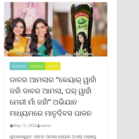
BUSINESS
HEALTH
LATEST
ଡାବର ଆମଲାର “କେୟାର୍ ୱାହାଁ
ଜହାଁ ଡାବର ଆମଲା, ଘର୍ ୱାହାଁ
ମେରୀ ମାଁ ଜହାଁ” ଅଭିଯାନ
ମାଧ୍ୟମରେ ମାତୃଦିବସ ପାଳନ
May 13, 2026
admin
ଭୁବନେଶ୍ୱର: ଡାବର ଆମଲା ହେୟାର ଅଏଲ୍ ପକ୍ଷରୁ