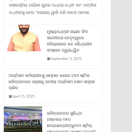
ଲୋକପ୍ରିୟ ଗାୟିକା ଯୁଗଳ ଅନ୍ତରା ନନ୍ଦୀ ଏବଂ ଅଙ୍କିତା
ନନ୍ଦୀଙ୍କୁ ନେଇ “କେୟାର୍ ୱାହାଁ ଜହାଁ ଡାବର ଆମଲା,
ମୁଖ୍ୟମନ୍ତ୍ରୀ ନାୟାବ ସିଂହ
ସଇନୀଙ୍କ ନେତୃତ୍ୱରେ
ହରିୟାଣାରେ ଜନ କୈନ୍ଦ୍ରୀକ
ସଂସ୍କାର ତ୍ୱରାନ୍ୱିତ
September 3, 2025
ଅଗ୍ନିଶମ କର୍ମଚାରୀଙ୍କୁ ସମ୍ମାନ ଜଣାଇ ଟାଟା ଷ୍ଟିଲ
କଳିଙ୍ଗନଗର ପକ୍ଷରୁ ଜାତୀୟ ଅଗ୍ନିଶମ ସେବା ସପ୍ତାହ
ପାଳିତ
April 15, 2025
କଳିଙ୍ଗନଗର ସୁକିନ୍ଦା
ଅଞ୍ଚଳର ୧୫୦
ଛାତ୍ରଛାତ୍ରୀଙ୍କୁଟାଟା ଷ୍ଟିଲ୍
ଫାଉଣ୍ଡେସନ ପକ୍ଷରୁ ଜ୍ୟୋତି