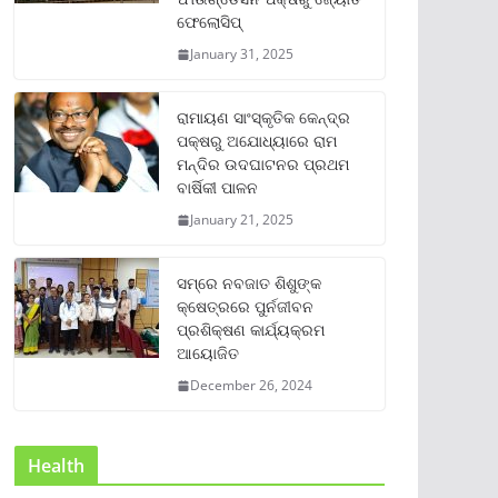
ଫେଲୋସିପ୍‌
January 31, 2025
ରାମାୟଣ ସାଂସ୍କୃତିକ କେନ୍ଦ୍ର
ପକ୍ଷରୁ ଅଯୋଧ୍ୟାରେ ରାମ
ମନ୍ଦିର ଉଦଘାଟନର ପ୍ରଥମ
ବାର୍ଷିକୀ ପାଳନ
January 21, 2025
ସମ୍‌ରେ ନବଜାତ ଶିଶୁଙ୍କ
କ୍ଷେତ୍ରରେ ପୁର୍ନଜୀବନ
ପ୍ରଶିକ୍ଷଣ କାର୍ଯ୍ୟକ୍ରମ
ଆୟୋଜିତ
December 26, 2024
Health