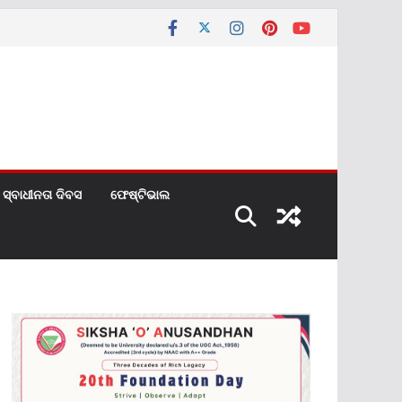
ସ୍ବାଧୀନତା ଦିବସ
ଫେଷ୍ଟିଭାଲ