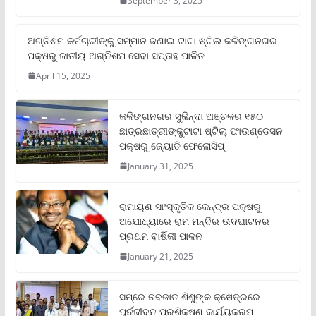
September 3, 2025
ଅଗ୍ନିଶମ କର୍ମଚାରୀଙ୍କୁ ସମ୍ମାନ ଜଣାଇ ଟାଟା ଷ୍ଟିଲ କଳିଙ୍ଗନଗର
ପକ୍ଷରୁ ଜାତୀୟ ଅଗ୍ନିଶମ ସେବା ସପ୍ତାହ ପାଳିତ
April 15, 2025
କଳିଙ୍ଗନଗର ସୁକିନ୍ଦା ଅଞ୍ଚଳର ୧୫୦
ଛାତ୍ରଛାତ୍ରୀଙ୍କୁଟାଟା ଷ୍ଟିଲ୍ ଫାଉଣ୍ଡେସନ
ପକ୍ଷରୁ ଜ୍ୟୋତି ଫେଲୋସିପ୍‌
January 31, 2025
ରାମାୟଣ ସାଂସ୍କୃତିକ କେନ୍ଦ୍ର ପକ୍ଷରୁ
ଅଯୋଧ୍ୟାରେ ରାମ ମନ୍ଦିର ଉଦଘାଟନର
ପ୍ରଥମ ବାର୍ଷିକୀ ପାଳନ
January 21, 2025
ସମ୍‌ରେ ନବଜାତ ଶିଶୁଙ୍କ କ୍ଷେତ୍ରରେ
ପୁର୍ନଜୀବନ ପ୍ରଶିକ୍ଷଣ କାର୍ଯ୍ୟକ୍ରମ