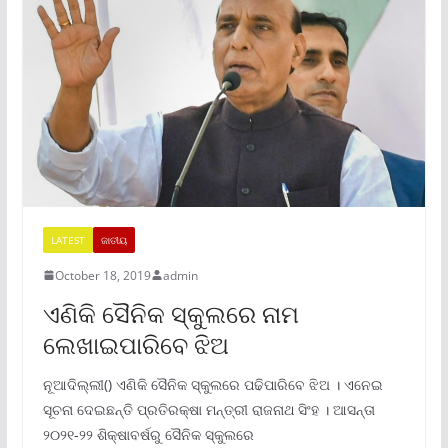
LATEST
ଜାତୀୟ
October 18, 2019
admin
ଏଣିକି ସୈନିକ ସ୍କୁଲରେ ନାମ
ଲେଖାଇପାରିବେ ଝିଅ
ନୂଆଦିଲ୍ଲୀ() ଏଣିକି ସୈନିକ ସ୍କୁଲରେ ପଢିପାରିବେ ଝିଅ । ଏନେଇ
ସୂଚନା ଦେଇଛନ୍ତି ପ୍ରତିରକ୍ଷା ମନ୍ତ୍ରୀ ରାଜନାଥ ସିଂହ । ଆସନ୍ତା
୨୦୨୧-୨୨ ଶିକ୍ଷାବର୍ଷରୁ ସୈନିକ ସ୍କୁଲରେ