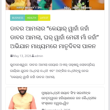
BUSINESS
HEALTH
LATEST
ଡାବର ଆମଲାର “କେୟାର୍ ୱାହାଁ ଜହାଁ
ଡାବର ଆମଲା, ଘର୍ ୱାହାଁ ମେରୀ ମାଁ ଜହାଁ”
ଅଭିଯାନ ମାଧ୍ୟମରେ ମାତୃଦିବସ ପାଳନ
May 13, 2026
admin
ଭୁବନେଶ୍ୱର: ଡାବର ଆମଲା ହେୟାର ଅଏଲ୍ ପକ୍ଷରୁ ଲୋକପ୍ରିୟ
ଗାୟିକା ଯୁଗଳ ଅନ୍ତରା ନନ୍ଦୀ ଏବଂ ଅଙ୍କିତା ନନ୍ଦୀଙ୍କୁ ନେଇ
“କେୟାର୍ ୱାହାଁ ଜହାଁ ଡାବର ଆମଲା,
ମୁଖ୍ୟମନ୍ତ୍ରୀ ନାୟାବ ସିଂହ ସଇନୀଙ୍କ
ନେତୃତ୍ୱରେ ହରିୟାଣାରେ ଜନ କୈନ୍ଦ୍ରୀକ
ସଂସ୍କାର ତ୍ୱରାନ୍ୱିତ