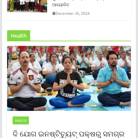
ଆୟୋଜିତ
December 26, 2024
Health
HEALTH
ଦି ଯୋଗ ଇନଷ୍ଟିଚ୍ୟୁଟ୍ ପକ୍ଷରୁ ସମଗ୍ର