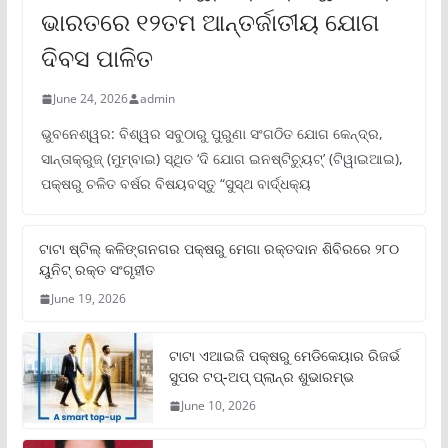
ଭାରତରେ ୧୨ତମ ଆନ୍ତର୍ଜାତୀୟ ଯୋଗ
ଦିବସ ପାଳିତ
June 24, 2026
admin
ଭୁବନେଶ୍ୱର: ବିଶ୍ୱର ସବୁଠାରୁ ପୁରୁଣା ସଂଗଠିତ ଯୋଗ କେନ୍ଦ୍ର,
ସାନ୍ତାକ୍ରୁଜ୍ (ମୁମ୍ବାଇ) ସ୍ଥିତ ‘ଦି ଯୋଗ ଇନଷ୍ଟିଚ୍ୟୁଟ୍‌’ (ଟିୱାଇଆଇ),
ପକ୍ଷରୁ ଚଳିତ ବର୍ଷର ବିଷୟବସ୍ତୁ “ସୁସ୍ଥ ବାର୍ଦ୍ଧକ୍ୟ
ଟାଟା ଷ୍ଟିଲ୍‌ କଳିଙ୍ଗନଗର ପକ୍ଷରୁ ମେଗା ରକ୍ତଦାନ ଶିବିରରେ ୨୮୦
ୟୁନିଟ୍‌ ରକ୍ତ ସଂଗୃହୀତ
June 19, 2026
ଟାଟା ଏଆଇଜି ପକ୍ଷରୁ ମେଡିକେୟାର ରିଜର୍ଭ
ସୁପର ଟପ୍‌-ଅପ୍ ପ୍ଲାନ୍‌ର ଶୁଭାରମ୍ଭ
June 10, 2026