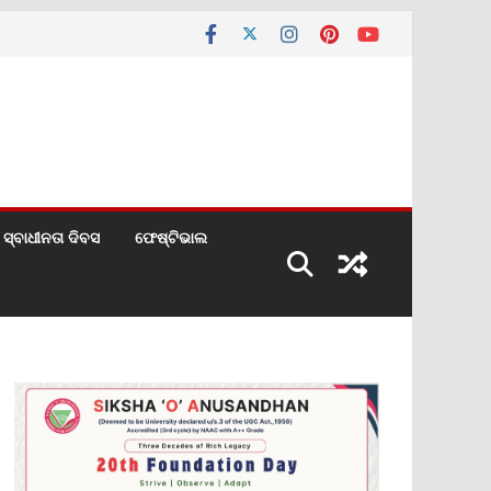
ସ୍ବାଧୀନତା ଦିବସ
ଫେଷ୍ଟିଭାଲ