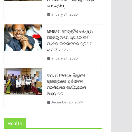
ଫେଲୋସିପ୍‌
January 31, 2025
ରାମାୟଣ ସାଂସ୍କୃତିକ କେନ୍ଦ୍ର
ପକ୍ଷରୁ ଅଯୋଧ୍ୟାରେ ରାମ
ମନ୍ଦିର ଉଦଘାଟନର ପ୍ରଥମ
ବାର୍ଷିକୀ ପାଳନ
January 21, 2025
ସମ୍‌ରେ ନବଜାତ ଶିଶୁଙ୍କ
କ୍ଷେତ୍ରରେ ପୁର୍ନଜୀବନ
ପ୍ରଶିକ୍ଷଣ କାର୍ଯ୍ୟକ୍ରମ
ଆୟୋଜିତ
December 26, 2024
Health