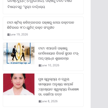
ଇନଷ୍ଟିଚ୍ୟୁଟ୍‌’ (ଟିୱାଇଆଇ), ପକ୍ଷରୁ ଚଳିତ ବର୍ଷର
ବିଷୟବସ୍ତୁ “ସୁସ୍ଥ ବାର୍ଦ୍ଧକ୍ୟ
ଟାଟା ଷ୍ଟିଲ୍‌ କଳିଙ୍ଗନଗର ପକ୍ଷରୁ ମେଗା ରକ୍ତଦାନ
ଶିବିରରେ ୨୮୦ ୟୁନିଟ୍‌ ରକ୍ତ ସଂଗୃହୀତ
June 19, 2026
ଟାଟା ଏଆଇଜି ପକ୍ଷରୁ
ମେଡିକେୟାର ରିଜର୍ଭ ସୁପର ଟପ୍‌-
ଅପ୍ ପ୍ଲାନ୍‌ର ଶୁଭାରମ୍ଭ
June 10, 2026
ମୁଖ ସ୍ୱାସ୍ଥ୍ୟ ଓ ତ୍ୱଚା
ସମସ୍ୟାର ଅଦୃଶ୍ୟ ସମ୍ପର୍କ
:ପ୍ରଖ୍ୟାତ ସ୍ୱାସ୍ଥ୍ୟ ବିଶେଷଜ୍ଞ
ଡା. ସୋନିଆ ଦତ୍ତ
June 8, 2026