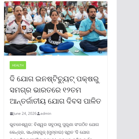
HEALTH
ଦି ଯୋଗ ଇନଷ୍ଟିଚ୍ୟୁଟ୍ ପକ୍ଷରୁ
ସମଗ୍ର ଭାରତରେ ୧୨ତମ
ଆନ୍ତର୍ଜାତୀୟ ଯୋଗ ଦିବସ ପାଳିତ
June 24, 2026
admin
ଭୁବନେଶ୍ୱର: ବିଶ୍ୱର ସବୁଠାରୁ ପୁରୁଣା ସଂଗଠିତ ଯୋଗ
କେନ୍ଦ୍ର, ସାନ୍ତାକ୍ରୁଜ୍ (ମୁମ୍ବାଇ) ସ୍ଥିତ ‘ଦି ଯୋଗ