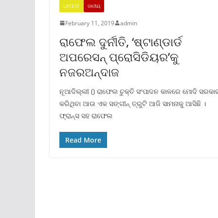
LATEST
ଜାତୀୟ
February 11, 2019
admin
ରାଫେଲ ଦୁର୍ନୀତି, ‘ଷ୍ଟାଣ୍ଡାର୍ଡ
ଅପରେସନ୍ ପ୍ରୋସିଡିୟର’କୁ
ନଜରଅନ୍ଦାଜ
ନୂଆଦିଲ୍ଲୀ () ରାଫେଲ ଚୁକ୍ତି ସଂପାଦନ କାଳରେ ମୋଦି ସରକା
କରିଥିବା ଆଉ ଏକ ସଙ୍ଗୀନ୍ ତ୍ରୁଟି ଆଜି ସାମନାକୁ ଆସିଛି ।
ଫ୍ରାନ୍ସ ସହ ରାଫେଲ
Read More