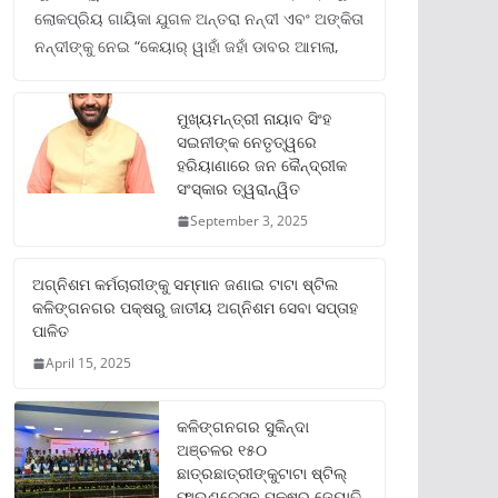
ଲୋକପ୍ରିୟ ଗାୟିକା ଯୁଗଳ ଅନ୍ତରା ନନ୍ଦୀ ଏବଂ ଅଙ୍କିତା
ନନ୍ଦୀଙ୍କୁ ନେଇ “କେୟାର୍ ୱାହାଁ ଜହାଁ ଡାବର ଆମଲା,
ମୁଖ୍ୟମନ୍ତ୍ରୀ ନାୟାବ ସିଂହ
ସଇନୀଙ୍କ ନେତୃତ୍ୱରେ
ହରିୟାଣାରେ ଜନ କୈନ୍ଦ୍ରୀକ
ସଂସ୍କାର ତ୍ୱରାନ୍ୱିତ
September 3, 2025
ଅଗ୍ନିଶମ କର୍ମଚାରୀଙ୍କୁ ସମ୍ମାନ ଜଣାଇ ଟାଟା ଷ୍ଟିଲ
କଳିଙ୍ଗନଗର ପକ୍ଷରୁ ଜାତୀୟ ଅଗ୍ନିଶମ ସେବା ସପ୍ତାହ
ପାଳିତ
April 15, 2025
କଳିଙ୍ଗନଗର ସୁକିନ୍ଦା
ଅଞ୍ଚଳର ୧୫୦
ଛାତ୍ରଛାତ୍ରୀଙ୍କୁଟାଟା ଷ୍ଟିଲ୍
ଫାଉଣ୍ଡେସନ ପକ୍ଷରୁ ଜ୍ୟୋତି