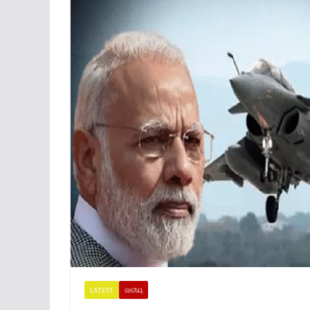
LATEST
ଜାତୀୟ