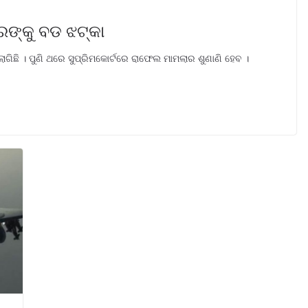
ରଙ୍କୁ ବଡ ଝଟ୍କା
ିଛି । ପୁଣି ଥରେ ସୁପ୍ରିମକୋର୍ଟରେ ରାଫେଲ ମାମଲାର ଶୁଣାଣି ହେବ ।