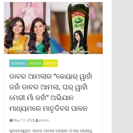
BUSINESS
HEALTH
LATEST
ଡାବର ଆମଲାର “କେୟାର୍ ୱାହାଁ
ଜହାଁ ଡାବର ଆମଲା, ଘର୍ ୱାହାଁ
ମେରୀ ମାଁ ଜହାଁ” ଅଭିଯାନ
ମାଧ୍ୟମରେ ମାତୃଦିବସ ପାଳନ
May 13, 2026
admin
ଭୁବନେଶ୍ୱର: ଡାବର ଆମଲା ହେୟାର ଅଏଲ୍ ପକ୍ଷରୁ