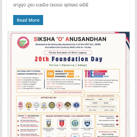
ସଂପୃକ୍ତ ଥିବା ପୋଲିସ ଆଗରେ ସ୍ବୀକାର କରିଛି
Read More