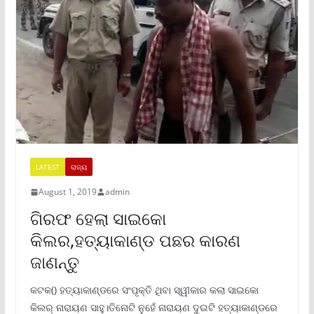
LATEST
ରାଜ୍ୟ
August 1, 2019
admin
ଗିରଫ ହେଲା ସାଇକୋ
କିଲର,ହତ୍ୟାକାଣ୍ଡ ପଛର କାରଣ
ଜାଣନ୍ତୁ
କଟକ() ହତ୍ୟାକାଣ୍ଡରେ ସଂପୃକ୍ତି ଥିବା ସ୍ୱୀକାର କଲା ସାଇକୋ
କିଲର୍ ନାରାୟଣ ସାହୁ।ତିନୋଟି ନୁହେଁ ନାରାୟଣ ଦୁଇଟି ହତ୍ୟାକାଣ୍ଡରେ