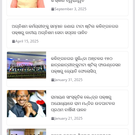
ସଂସ୍କାର ତ୍ୱରାନ୍ୱିତ
September 3, 2025
ଅଗ୍ନିଶମ କର୍ମଚାରୀଙ୍କୁ ସମ୍ମାନ ଜଣାଇ ଟାଟା ଷ୍ଟିଲ କଳିଙ୍ଗନଗର
ପକ୍ଷରୁ ଜାତୀୟ ଅଗ୍ନିଶମ ସେବା ସପ୍ତାହ ପାଳିତ
April 15, 2025
କଳିଙ୍ଗନଗର ସୁକିନ୍ଦା ଅଞ୍ଚଳର ୧୫୦
ଛାତ୍ରଛାତ୍ରୀଙ୍କୁଟାଟା ଷ୍ଟିଲ୍ ଫାଉଣ୍ଡେସନ
ପକ୍ଷରୁ ଜ୍ୟୋତି ଫେଲୋସିପ୍‌
January 31, 2025
ରାମାୟଣ ସାଂସ୍କୃତିକ କେନ୍ଦ୍ର ପକ୍ଷରୁ
ଅଯୋଧ୍ୟାରେ ରାମ ମନ୍ଦିର ଉଦଘାଟନର
ପ୍ରଥମ ବାର୍ଷିକୀ ପାଳନ
January 21, 2025