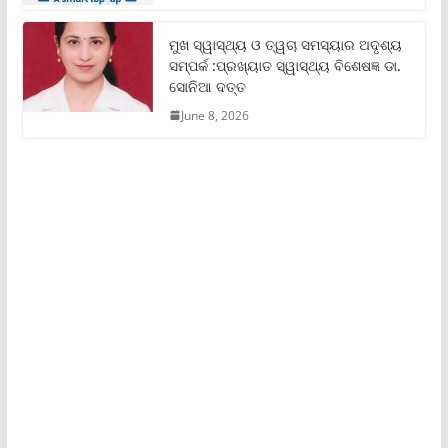
ମୁଖ ସ୍ୱାସ୍ଥ୍ୟ ଓ ତ୍ୱଚା ସମସ୍ୟାର ଅଦୃଶ୍ୟ
ସମ୍ପର୍କ :ପ୍ରଖ୍ୟାତ ସ୍ୱାସ୍ଥ୍ୟ ବିଶେଷଜ୍ଞ ଡା.
ସୋନିଆ ଦତ୍ତ
June 8, 2026