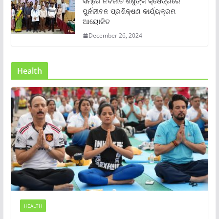
ସମ୍‌ରେ ନବଜାତ ଶିଶୁଙ୍କ କ୍ଷେତ୍ରରେ
ପୁର୍ନଜୀବନ ପ୍ରଶିକ୍ଷଣ କାର୍ଯ୍ୟକ୍ରମ
ଆୟୋଜିତ
December 26, 2024
Health
HEALTH