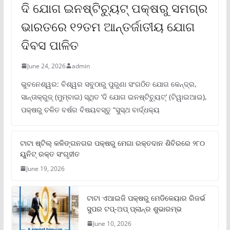
ଦି ଯୋଗ ଇନଷ୍ଟିଚ୍ୟୁଟ୍ ପକ୍ଷରୁ ସମଗ୍ର
ଭାରତରେ ୧୨ତମ ଆନ୍ତର୍ଜାତୀୟ ଯୋଗ
ଦିବସ ପାଳିତ
June 24, 2026
admin
ଭୁବନେଶ୍ୱର: ବିଶ୍ୱର ସବୁଠାରୁ ପୁରୁଣା ସଂଗଠିତ ଯୋଗ କେନ୍ଦ୍ର,
ସାନ୍ତାକ୍ରୁଜ୍ (ମୁମ୍ବାଇ) ସ୍ଥିତ ‘ଦି ଯୋଗ ଇନଷ୍ଟିଚ୍ୟୁଟ୍‌’ (ଟିୱାଇଆଇ),
ପକ୍ଷରୁ ଚଳିତ ବର୍ଷର ବିଷୟବସ୍ତୁ “ସୁସ୍ଥ ବାର୍ଦ୍ଧକ୍ୟ
ଟାଟା ଷ୍ଟିଲ୍‌ କଳିଙ୍ଗନଗର ପକ୍ଷରୁ ମେଗା ରକ୍ତଦାନ ଶିବିରରେ ୨୮୦
ୟୁନିଟ୍‌ ରକ୍ତ ସଂଗୃହୀତ
June 19, 2026
ଟାଟା ଏଆଇଜି ପକ୍ଷରୁ ମେଡିକେୟାର ରିଜର୍ଭ
ସୁପର ଟପ୍‌-ଅପ୍ ପ୍ଲାନ୍‌ର ଶୁଭାରମ୍ଭ
June 10, 2026