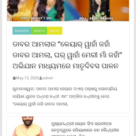
BUSINESS
HEALTH
LATEST
ଡାବର ଆମଲାର “କେୟାର୍ ୱାହାଁ ଜହାଁ
ଡାବର ଆମଲା, ଘର୍ ୱାହାଁ ମେରୀ ମାଁ ଜହାଁ”
ଅଭିଯାନ ମାଧ୍ୟମରେ ମାତୃଦିବସ ପାଳନ
May 13, 2026
admin
ଭୁବନେଶ୍ୱର: ଡାବର ଆମଲା ହେୟାର ଅଏଲ୍ ପକ୍ଷରୁ ଲୋକପ୍ରିୟ
ଗାୟିକା ଯୁଗଳ ଅନ୍ତରା ନନ୍ଦୀ ଏବଂ ଅଙ୍କିତା ନନ୍ଦୀଙ୍କୁ ନେଇ
“କେୟାର୍ ୱାହାଁ ଜହାଁ ଡାବର ଆମଲା,
ମୁଖ୍ୟମନ୍ତ୍ରୀ ନାୟାବ ସିଂହ ସଇନୀଙ୍କ
ନେତୃତ୍ୱରେ ହରିୟାଣାରେ ଜନ କୈନ୍ଦ୍ରୀକ