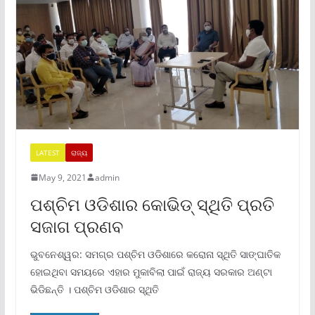
LATEST
ରାଜ୍ୟ
May 9, 2021
admin
ପଶ୍ଚିମ ଓଡିଶାର କୋଭିଡ୍ ସ୍ଥିତି ପ୍ରତି
ସଜାଗ ପ୍ରଣବ
ଭୁବନେଶ୍ୱର: ସମଗ୍ର ପଶ୍ଚିମ ଓଡିଶାରେ କରୋନା ସ୍ଥିତି ସାଙ୍ଘାତିକ
ହୋଇଥିବା ସମୟରେ ଏହାର ମୁକାବିଲା ପାଇଁ ରାଜ୍ୟ ସରକାର ଅଣ୍ଟା
ଭିଡିଛନ୍ତି । ପଶ୍ଚିମ ଓଡିଶାର ସ୍ଥିତି