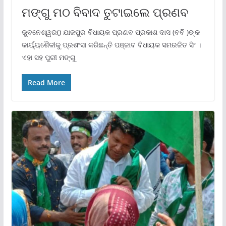
ମଙ୍ଗୁ ମଠ ବିବାଦ ତୁଟାଇଲେ ପ୍ରଣବ
ଭୁବନେଶ୍ୱର() ଯାଜପୁର ବିଧାୟକ ପ୍ରଣବ ପ୍ରକାଶ ଦାସ (ବବି )ଙ୍କ
କାର୍ୟ୍ୟଶୈଳୀକୁ ପ୍ରଶଂସା କରିଛନ୍ତି ପଞ୍ଜାବ ବିଧାୟକ ସମରଜିତ ସିଂ ।
ଏହା ସହ ପୁରୀ ମଙ୍ଗୁ
Read More