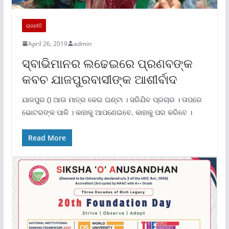
ରାଜନୀତି
April 26, 2019
admin
ସ୍ବାଭିମାନର ଲଢେଇରେ ପ୍ରଣବଙ୍କ
କବଚ ଯାଜପୁରବାସୀଙ୍କ ଆଶୀର୍ବାଦ
ଯାଜପୁର () ଆଉ ମାତ୍ର କେଇ ଘଣ୍ଟା । ସରିଯିବ ପ୍ରଚାର । ତାପରେ
ଭୋଟରଙ୍କ ପାଳି । କାହାକୁ ଆପଣେଇବେ, କାହାକୁ ପର କରିବେ ।
Read More