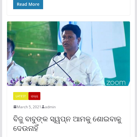
Read More
LATEST
ରାଜ୍ୟ
March 5, 2021
admin
ବିଜୁ ବାବୁଙ୍କ ସ୍ୱପ୍ନ ଆମକୁ ଶୋଇବାକୁ
ଦେଉନାହିଁ