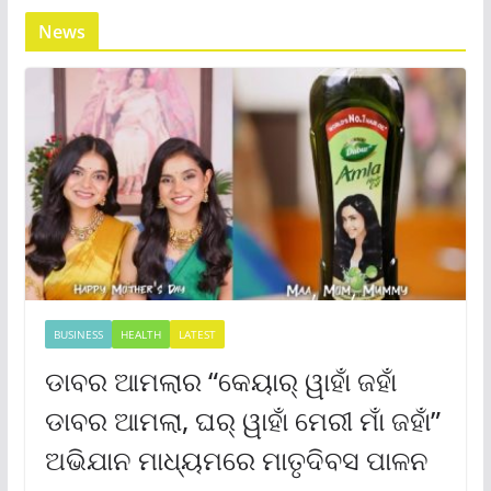
News
BUSINESS
HEALTH
LATEST
ଡାବର ଆମଲାର “କେୟାର୍ ୱାହାଁ ଜହାଁ
ଡାବର ଆମଲା, ଘର୍ ୱାହାଁ ମେରୀ ମାଁ ଜହାଁ”
ଅଭିଯାନ ମାଧ୍ୟମରେ ମାତୃଦିବସ ପାଳନ