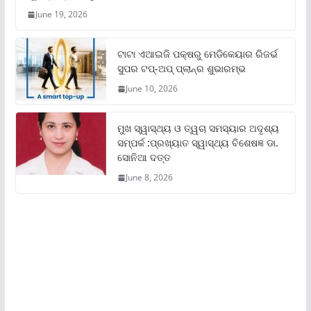
June 19, 2026
ଟାଟା ଏଆଇଜି ପକ୍ଷରୁ ମେଡିକେୟାର ରିଜର୍ଭ
ସୁପର ଟପ୍‌-ଅପ୍ ପ୍ଲାନ୍‌ର ଶୁଭାରମ୍ଭ
June 10, 2026
ମୁଖ ସ୍ୱାସ୍ଥ୍ୟ ଓ ତ୍ୱଚା ସମସ୍ୟାର ଅଦୃଶ୍ୟ
ସମ୍ପର୍କ :ପ୍ରଖ୍ୟାତ ସ୍ୱାସ୍ଥ୍ୟ ବିଶେଷଜ୍ଞ ଡା.
ସୋନିଆ ଦତ୍ତ
June 8, 2026