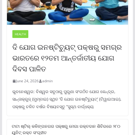
HEALTH
ଦି ଯୋଗ ଇନଷ୍ଟିଚ୍ୟୁଟ୍ ପକ୍ଷରୁ ସମଗ୍ର
ଭାରତରେ ୧୨ତମ ଆନ୍ତର୍ଜାତୀୟ ଯୋଗ
ଦିବସ ପାଳିତ
June 24, 2026
admin
ଭୁବନେଶ୍ୱର: ବିଶ୍ୱର ସବୁଠାରୁ ପୁରୁଣା ସଂଗଠିତ ଯୋଗ କେନ୍ଦ୍ର,
ସାନ୍ତାକ୍ରୁଜ୍ (ମୁମ୍ବାଇ) ସ୍ଥିତ ‘ଦି ଯୋଗ ଇନଷ୍ଟିଚ୍ୟୁଟ୍‌’ (ଟିୱାଇଆଇ),
ପକ୍ଷରୁ ଚଳିତ ବର୍ଷର ବିଷୟବସ୍ତୁ “ସୁସ୍ଥ ବାର୍ଦ୍ଧକ୍ୟ
ଟାଟା ଷ୍ଟିଲ୍‌ କଳିଙ୍ଗନଗର ପକ୍ଷରୁ ମେଗା ରକ୍ତଦାନ ଶିବିରରେ ୨୮୦
ୟୁନିଟ୍‌ ରକ୍ତ ସଂଗୃହୀତ