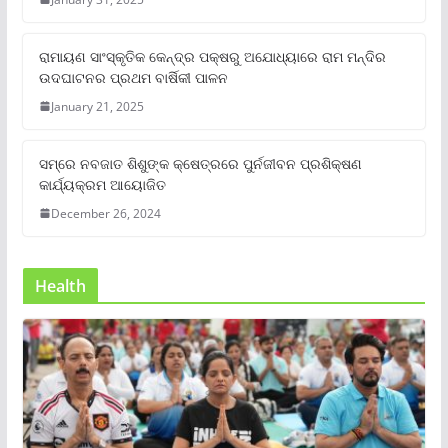
ରାମାୟଣ ସାଂସ୍କୃତିକ କେନ୍ଦ୍ର ପକ୍ଷରୁ ଅଯୋଧ୍ୟାରେ ରାମ ମନ୍ଦିର
ଉଦଘାଟନର ପ୍ରଥମ ବାର୍ଷିକୀ ପାଳନ
January 21, 2025
ସମ୍‌ରେ ନବଜାତ ଶିଶୁଙ୍କ କ୍ଷେତ୍ରରେ ପୁର୍ନଜୀବନ ପ୍ରଶିକ୍ଷଣ
କାର୍ଯ୍ୟକ୍ରମ ଆୟୋଜିତ
December 26, 2024
Health