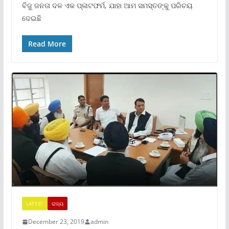
ବିଜୁ ଜନତା ଦଳ ଏକ ପ୍ଳାଟଫର୍ମ, ଯାହା ଆମ ସମସ୍ତଙ୍କୁ ପରିଚୟ
ଦେଇଛି
Read More
LATEST
ରାଜ୍ୟ
December 23, 2019
admin