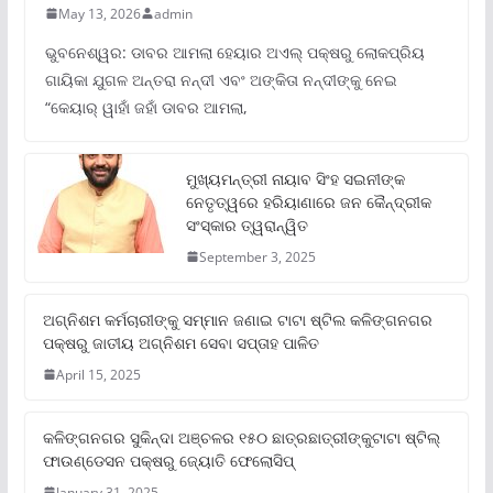
May 13, 2026
admin
ଭୁବନେଶ୍ୱର: ଡାବର ଆମଲା ହେୟାର ଅଏଲ୍ ପକ୍ଷରୁ ଲୋକପ୍ରିୟ
ଗାୟିକା ଯୁଗଳ ଅନ୍ତରା ନନ୍ଦୀ ଏବଂ ଅଙ୍କିତା ନନ୍ଦୀଙ୍କୁ ନେଇ
“କେୟାର୍ ୱାହାଁ ଜହାଁ ଡାବର ଆମଲା,
ମୁଖ୍ୟମନ୍ତ୍ରୀ ନାୟାବ ସିଂହ ସଇନୀଙ୍କ
ନେତୃତ୍ୱରେ ହରିୟାଣାରେ ଜନ କୈନ୍ଦ୍ରୀକ
ସଂସ୍କାର ତ୍ୱରାନ୍ୱିତ
September 3, 2025
ଅଗ୍ନିଶମ କର୍ମଚାରୀଙ୍କୁ ସମ୍ମାନ ଜଣାଇ ଟାଟା ଷ୍ଟିଲ କଳିଙ୍ଗନଗର
ପକ୍ଷରୁ ଜାତୀୟ ଅଗ୍ନିଶମ ସେବା ସପ୍ତାହ ପାଳିତ
April 15, 2025
କଳିଙ୍ଗନଗର ସୁକିନ୍ଦା ଅଞ୍ଚଳର ୧୫୦ ଛାତ୍ରଛାତ୍ରୀଙ୍କୁଟାଟା ଷ୍ଟିଲ୍
ଫାଉଣ୍ଡେସନ ପକ୍ଷରୁ ଜ୍ୟୋତି ଫେଲୋସିପ୍‌
January 31, 2025