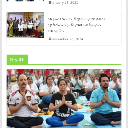
January 21, 2025
ସମ୍‌ରେ ନବଜାତ ଶିଶୁଙ୍କ କ୍ଷେତ୍ରରେ
ପୁର୍ନଜୀବନ ପ୍ରଶିକ୍ଷଣ କାର୍ଯ୍ୟକ୍ରମ
ଆୟୋଜିତ
December 26, 2024
Health