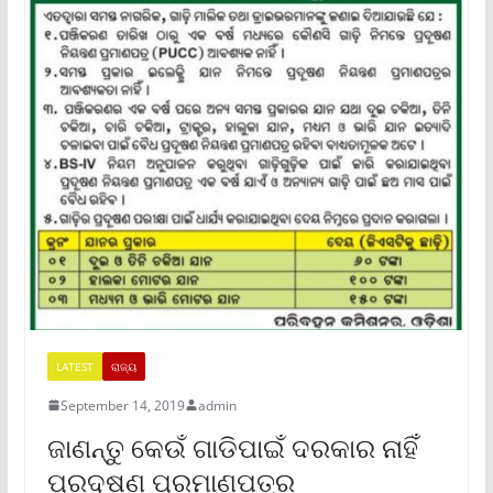
LATEST
ରାଜ୍ୟ
September 14, 2019
admin
ଜାଣନ୍ତୁ କେଉଁ ଗାଡିପାଇଁ ଦରକାର ନାହିଁ
ପ୍ରଦୂଷଣ ପ୍ରମାଣପତ୍ର