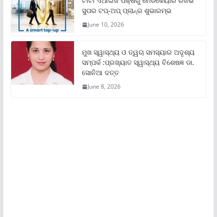
ଟାଟା ଏଆଇଜି ପକ୍ଷରୁ ମେଡିକେୟାର ରିଜର୍ଭ
ସୁପର ଟପ୍‌-ଅପ୍ ପ୍ଲାନ୍‌ର ଶୁଭାରମ୍ଭ
June 10, 2026
ମୁଖ ସ୍ୱାସ୍ଥ୍ୟ ଓ ତ୍ୱଚା ସମସ୍ୟାର ଅଦୃଶ୍ୟ
ସମ୍ପର୍କ :ପ୍ରଖ୍ୟାତ ସ୍ୱାସ୍ଥ୍ୟ ବିଶେଷଜ୍ଞ ଡା.
ସୋନିଆ ଦତ୍ତ
June 8, 2026