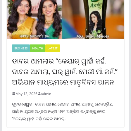
BUSINESS
HEALTH
LATEST
ଡାବର ଆମଲାର “କେୟାର୍ ୱାହାଁ ଜହାଁ
ଡାବର ଆମଲା, ଘର୍ ୱାହାଁ ମେରୀ ମାଁ ଜହାଁ”
ଅଭିଯାନ ମାଧ୍ୟମରେ ମାତୃଦିବସ ପାଳନ
May 13, 2026
admin
ଭୁବନେଶ୍ୱର: ଡାବର ଆମଲା ହେୟାର ଅଏଲ୍ ପକ୍ଷରୁ ଲୋକପ୍ରିୟ
ଗାୟିକା ଯୁଗଳ ଅନ୍ତରା ନନ୍ଦୀ ଏବଂ ଅଙ୍କିତା ନନ୍ଦୀଙ୍କୁ ନେଇ
“କେୟାର୍ ୱାହାଁ ଜହାଁ ଡାବର ଆମଲା,