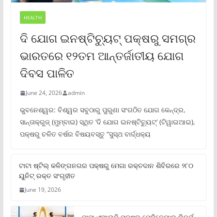
HEALTH
ଦି ଯୋଗ ଇନଷ୍ଟିଚ୍ୟୁଟ୍ ପକ୍ଷରୁ ସମଗ୍ର
ଭାରତରେ ୧୨ତମ ଆନ୍ତର୍ଜାତୀୟ ଯୋଗ
ଦିବସ ପାଳିତ
June 24, 2026
admin
ଭୁବନେଶ୍ୱର: ବିଶ୍ୱର ସବୁଠାରୁ ପୁରୁଣା ସଂଗଠିତ ଯୋଗ କେନ୍ଦ୍ର,
ସାନ୍ତାକ୍ରୁଜ୍ (ମୁମ୍ବାଇ) ସ୍ଥିତ ‘ଦି ଯୋଗ ଇନଷ୍ଟିଚ୍ୟୁଟ୍‌’ (ଟିୱାଇଆଇ),
ପକ୍ଷରୁ ଚଳିତ ବର୍ଷର ବିଷୟବସ୍ତୁ “ସୁସ୍ଥ ବାର୍ଦ୍ଧକ୍ୟ
ଟାଟା ଷ୍ଟିଲ୍‌ କଳିଙ୍ଗନଗର ପକ୍ଷରୁ ମେଗା ରକ୍ତଦାନ ଶିବିରରେ ୨୮୦
ୟୁନିଟ୍‌ ରକ୍ତ ସଂଗୃହୀତ
June 19, 2026