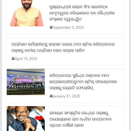
ମୁଖ୍ୟମନ୍ତ୍ରୀ ନାୟାବ ସିଂହ ସଇନୀଙ୍କ
ନେତୃତ୍ୱରେ ହରିୟାଣାରେ ଜନ କୈନ୍ଦ୍ରୀକ
ସଂସ୍କାର ତ୍ୱରାନ୍ୱିତ
September 3, 2025
ଅଗ୍ନିଶମ କର୍ମଚାରୀଙ୍କୁ ସମ୍ମାନ ଜଣାଇ ଟାଟା ଷ୍ଟିଲ କଳିଙ୍ଗନଗର
ପକ୍ଷରୁ ଜାତୀୟ ଅଗ୍ନିଶମ ସେବା ସପ୍ତାହ ପାଳିତ
April 15, 2025
କଳିଙ୍ଗନଗର ସୁକିନ୍ଦା ଅଞ୍ଚଳର ୧୫୦
ଛାତ୍ରଛାତ୍ରୀଙ୍କୁଟାଟା ଷ୍ଟିଲ୍ ଫାଉଣ୍ଡେସନ
ପକ୍ଷରୁ ଜ୍ୟୋତି ଫେଲୋସିପ୍‌
January 31, 2025
ରାମାୟଣ ସାଂସ୍କୃତିକ କେନ୍ଦ୍ର ପକ୍ଷରୁ
ଅଯୋଧ୍ୟାରେ ରାମ ମନ୍ଦିର ଉଦଘାଟନର
ପ୍ରଥମ ବାର୍ଷିକୀ ପାଳନ