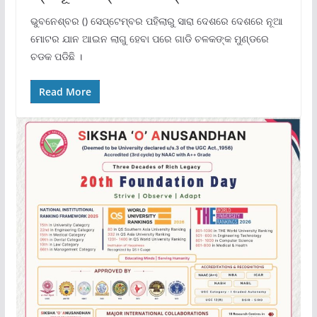
ଭୁବନେଶ୍ବର () ସେପ୍ଟେମ୍ବର ପହିଲାରୁ ସାରା ଦେଶରେ ଦେଶରେ ନୂଆ
ମୋଟର ଯାନ ଆଇନ ଲାଗୁ ହେବା ପରେ ଗାଡି ଚଳକଙ୍କ ମୁଣ୍ଡରେ
ଚଡକ ପଡିଛି ।
Read More