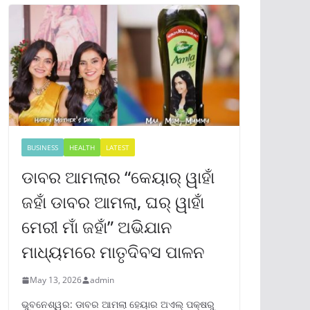
BUSINESS
HEALTH
LATEST
ଡାବର ଆମଲାର “କେୟାର୍ ୱାହାଁ
ଜହାଁ ଡାବର ଆମଲା, ଘର୍ ୱାହାଁ
ମେରୀ ମାଁ ଜହାଁ” ଅଭିଯାନ
ମାଧ୍ୟମରେ ମାତୃଦିବସ ପାଳନ
May 13, 2026
admin
ଭୁବନେଶ୍ୱର: ଡାବର ଆମଲା ହେୟାର ଅଏଲ୍ ପକ୍ଷରୁ