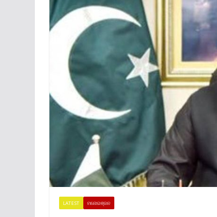
LATEST
ମନୋରଞ୍ଜନ