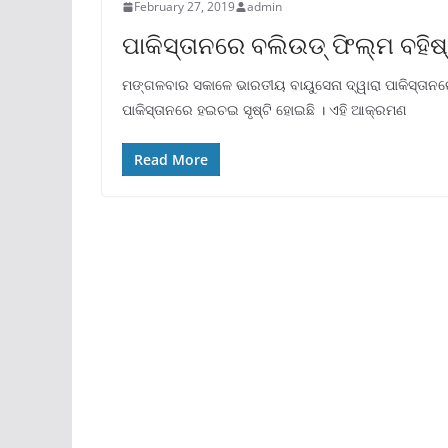
February 27, 2019
admin
ପାକିସ୍ତାନରେ ବଲିଉଡ୍ ଫିଲ୍ମ ବହିଷ
ମଙ୍ଗଳବାର ସକାଳେ ଭାରତୀୟ ବାୟୁସେନା ଦ୍ୱାରା ପାକିସ୍ତା
ପାକିସ୍ତାନରେ ହଇଚଇ ସୃଷ୍ଟି ହୋଇଛି । ଏହି ଆକ୍ରମଣ
Read More