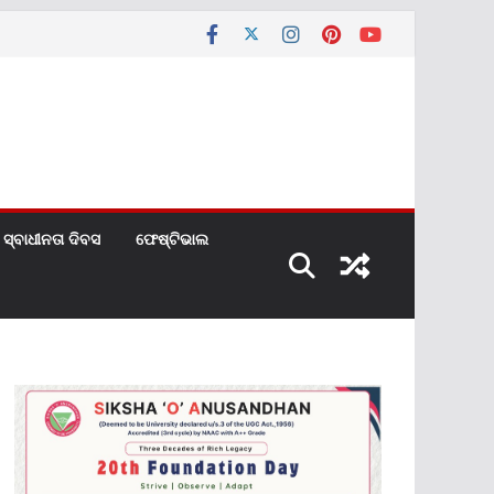
ସ୍ବାଧୀନତା ଦିବସ
ଫେଷ୍ଟିଭାଲ