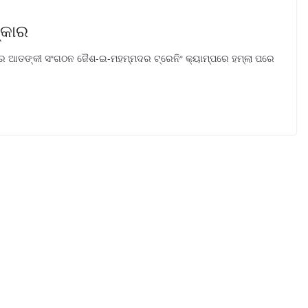
୍କାର
ନରେ ଆତଙ୍କୀ ସଂଗଠନ ଜୈଶ-ଇ-ମହମ୍ମଦର ଟ୍ରେନିଂ କ୍ୟାମ୍ପରେ ହମ୍ଲା ପରେ