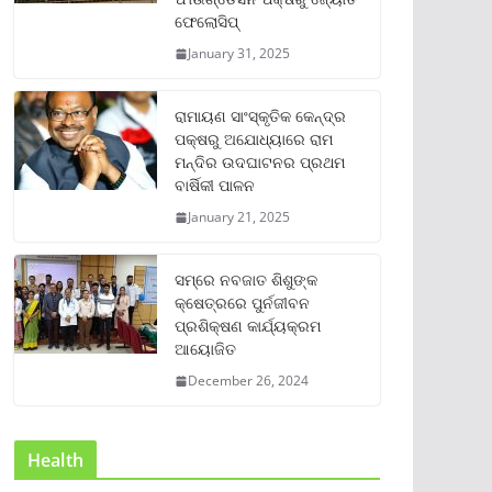
ଫେଲୋସିପ୍‌
January 31, 2025
ରାମାୟଣ ସାଂସ୍କୃତିକ କେନ୍ଦ୍ର
ପକ୍ଷରୁ ଅଯୋଧ୍ୟାରେ ରାମ
ମନ୍ଦିର ଉଦଘାଟନର ପ୍ରଥମ
ବାର୍ଷିକୀ ପାଳନ
January 21, 2025
ସମ୍‌ରେ ନବଜାତ ଶିଶୁଙ୍କ
କ୍ଷେତ୍ରରେ ପୁର୍ନଜୀବନ
ପ୍ରଶିକ୍ଷଣ କାର୍ଯ୍ୟକ୍ରମ
ଆୟୋଜିତ
December 26, 2024
Health