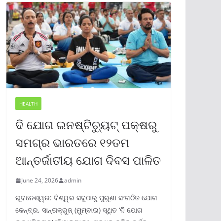
HEALTH
ଦି ଯୋଗ ଇନଷ୍ଟିଚ୍ୟୁଟ୍ ପକ୍ଷରୁ
ସମଗ୍ର ଭାରତରେ ୧୨ତମ
ଆନ୍ତର୍ଜାତୀୟ ଯୋଗ ଦିବସ ପାଳିତ
June 24, 2026
admin
ଭୁବନେଶ୍ୱର: ବିଶ୍ୱର ସବୁଠାରୁ ପୁରୁଣା ସଂଗଠିତ ଯୋଗ
କେନ୍ଦ୍ର, ସାନ୍ତାକ୍ରୁଜ୍ (ମୁମ୍ବାଇ) ସ୍ଥିତ ‘ଦି ଯୋଗ