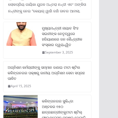
ଲୋକପ୍ରିୟ ଗାୟିକା ଯୁଗଳ ଅନ୍ତରା ନନ୍ଦୀ ଏବଂ ଅଙ୍କିତା
ନନ୍ଦୀଙ୍କୁ ନେଇ “କେୟାର୍ ୱାହାଁ ଜହାଁ ଡାବର ଆମଲା,
ମୁଖ୍ୟମନ୍ତ୍ରୀ ନାୟାବ ସିଂହ
ସଇନୀଙ୍କ ନେତୃତ୍ୱରେ
ହରିୟାଣାରେ ଜନ କୈନ୍ଦ୍ରୀକ
ସଂସ୍କାର ତ୍ୱରାନ୍ୱିତ
September 3, 2025
ଅଗ୍ନିଶମ କର୍ମଚାରୀଙ୍କୁ ସମ୍ମାନ ଜଣାଇ ଟାଟା ଷ୍ଟିଲ
କଳିଙ୍ଗନଗର ପକ୍ଷରୁ ଜାତୀୟ ଅଗ୍ନିଶମ ସେବା ସପ୍ତାହ
ପାଳିତ
April 15, 2025
କଳିଙ୍ଗନଗର ସୁକିନ୍ଦା
ଅଞ୍ଚଳର ୧୫୦
ଛାତ୍ରଛାତ୍ରୀଙ୍କୁଟାଟା ଷ୍ଟିଲ୍
ଫାଉଣ୍ଡେସନ ପକ୍ଷରୁ ଜ୍ୟୋତି