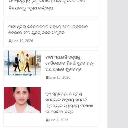
ଇନଷ୍ଟିଚ୍ୟୁଟ୍‌’ (ଟିୱାଇଆଇ), ପକ୍ଷରୁ ଚଳିତ ବର୍ଷର
ବିଷୟବସ୍ତୁ “ସୁସ୍ଥ ବାର୍ଦ୍ଧକ୍ୟ
ଟାଟା ଷ୍ଟିଲ୍‌ କଳିଙ୍ଗନଗର ପକ୍ଷରୁ ମେଗା ରକ୍ତଦାନ
ଶିବିରରେ ୨୮୦ ୟୁନିଟ୍‌ ରକ୍ତ ସଂଗୃହୀତ
June 19, 2026
ଟାଟା ଏଆଇଜି ପକ୍ଷରୁ
ମେଡିକେୟାର ରିଜର୍ଭ ସୁପର ଟପ୍‌-
ଅପ୍ ପ୍ଲାନ୍‌ର ଶୁଭାରମ୍ଭ
June 10, 2026
ମୁଖ ସ୍ୱାସ୍ଥ୍ୟ ଓ ତ୍ୱଚା
ସମସ୍ୟାର ଅଦୃଶ୍ୟ ସମ୍ପର୍କ
:ପ୍ରଖ୍ୟାତ ସ୍ୱାସ୍ଥ୍ୟ ବିଶେଷଜ୍ଞ
ଡା. ସୋନିଆ ଦତ୍ତ
June 8, 2026