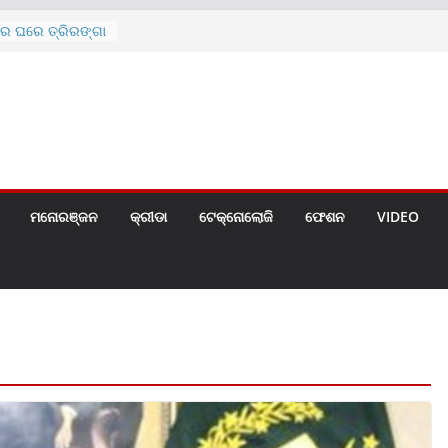
େଣ୍ଟ
ରେ ଘରେ ତ୍ରିରଙ୍ଗା
ଗୀତ ଗାଇଲେ ସୋନୁ,
ୀ ପାଇଁ ବିଜ୍ଞପ୍ତି
 ୪ ଗେଟ୍
ମନୋରଞ୍ଜନ
କ୍ରୀଡା
ଟେକ୍ନୋଲୋଜି
ଫେଶନ
VIDEO