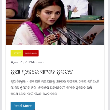
LATEST
ମନୋରଞ୍ଜନ
June 25, 2019
admin
ନୂଆ ଲୁକରେ ସାଂସଦ ନୁସରତ
ନୂଆଦିଲ୍ଲୀ() ରାଜନୀତି ମଇଦାନକୁ ଓହ୍ଲାଇ ସଫଳତା ହାସଲ କରିଛନ୍ତି
ସାଂସଦ ନୁସରତ ଜହାଁ ।ବିବାହିତା ଅଭିନେତ୍ରୀ ସାଂସଦ ନୁସରତ ଜହାଁ
ଶପଥ ନେବା ପାଇଁ ଭିନ୍ନ ଅନ୍ଦାଜରେ
Read More