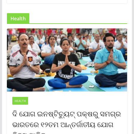
Health
HEALTH
ଦି ଯୋଗ ଇନଷ୍ଟିଚ୍ୟୁଟ୍ ପକ୍ଷରୁ ସମଗ୍ର
ଭାରତରେ ୧୨ତମ ଆନ୍ତର୍ଜାତୀୟ ଯୋଗ