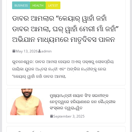
BUSINESS
HEALTH
LATEST
ଡାବର ଆମଲାର “କେୟାର୍ ୱାହାଁ ଜହାଁ
ଡାବର ଆମଲା, ଘର୍ ୱାହାଁ ମେରୀ ମାଁ ଜହାଁ”
ଅଭିଯାନ ମାଧ୍ୟମରେ ମାତୃଦିବସ ପାଳନ
May 13, 2026
admin
ଭୁବନେଶ୍ୱର: ଡାବର ଆମଲା ହେୟାର ଅଏଲ୍ ପକ୍ଷରୁ ଲୋକପ୍ରିୟ
ଗାୟିକା ଯୁଗଳ ଅନ୍ତରା ନନ୍ଦୀ ଏବଂ ଅଙ୍କିତା ନନ୍ଦୀଙ୍କୁ ନେଇ
“କେୟାର୍ ୱାହାଁ ଜହାଁ ଡାବର ଆମଲା,
ମୁଖ୍ୟମନ୍ତ୍ରୀ ନାୟାବ ସିଂହ ସଇନୀଙ୍କ
ନେତୃତ୍ୱରେ ହରିୟାଣାରେ ଜନ କୈନ୍ଦ୍ରୀକ
ସଂସ୍କାର ତ୍ୱରାନ୍ୱିତ
September 3, 2025