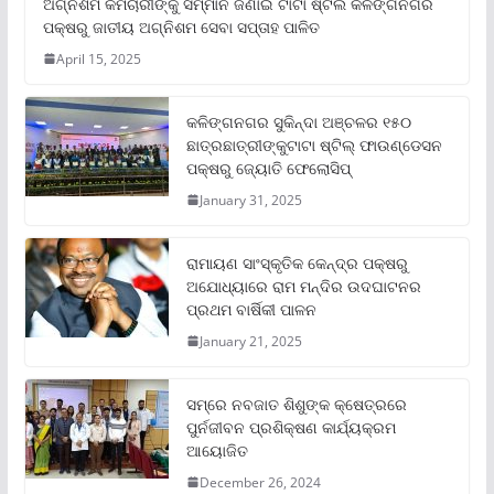
ଅଗ୍ନିଶମ କର୍ମଚାରୀଙ୍କୁ ସମ୍ମାନ ଜଣାଇ ଟାଟା ଷ୍ଟିଲ କଳିଙ୍ଗନଗର
ପକ୍ଷରୁ ଜାତୀୟ ଅଗ୍ନିଶମ ସେବା ସପ୍ତାହ ପାଳିତ
April 15, 2025
କଳିଙ୍ଗନଗର ସୁକିନ୍ଦା ଅଞ୍ଚଳର ୧୫୦
ଛାତ୍ରଛାତ୍ରୀଙ୍କୁଟାଟା ଷ୍ଟିଲ୍ ଫାଉଣ୍ଡେସନ
ପକ୍ଷରୁ ଜ୍ୟୋତି ଫେଲୋସିପ୍‌
January 31, 2025
ରାମାୟଣ ସାଂସ୍କୃତିକ କେନ୍ଦ୍ର ପକ୍ଷରୁ
ଅଯୋଧ୍ୟାରେ ରାମ ମନ୍ଦିର ଉଦଘାଟନର
ପ୍ରଥମ ବାର୍ଷିକୀ ପାଳନ
January 21, 2025
ସମ୍‌ରେ ନବଜାତ ଶିଶୁଙ୍କ କ୍ଷେତ୍ରରେ
ପୁର୍ନଜୀବନ ପ୍ରଶିକ୍ଷଣ କାର୍ଯ୍ୟକ୍ରମ
ଆୟୋଜିତ
December 26, 2024