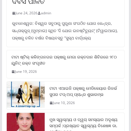
ଦିବସ ପାଳିତ
June 24, 2026
admin
ଭୁବନେଶ୍ୱର: ବିଶ୍ୱର ସବୁଠାରୁ ପୁରୁଣା ସଂଗଠିତ ଯୋଗ କେନ୍ଦ୍ର,
ସାନ୍ତାକ୍ରୁଜ୍ (ମୁମ୍ବାଇ) ସ୍ଥିତ ‘ଦି ଯୋଗ ଇନଷ୍ଟିଚ୍ୟୁଟ୍‌’ (ଟିୱାଇଆଇ),
ପକ୍ଷରୁ ଚଳିତ ବର୍ଷର ବିଷୟବସ୍ତୁ “ସୁସ୍ଥ ବାର୍ଦ୍ଧକ୍ୟ
ଟାଟା ଷ୍ଟିଲ୍‌ କଳିଙ୍ଗନଗର ପକ୍ଷରୁ ମେଗା ରକ୍ତଦାନ ଶିବିରରେ ୨୮୦
ୟୁନିଟ୍‌ ରକ୍ତ ସଂଗୃହୀତ
June 19, 2026
ଟାଟା ଏଆଇଜି ପକ୍ଷରୁ ମେଡିକେୟାର ରିଜର୍ଭ
ସୁପର ଟପ୍‌-ଅପ୍ ପ୍ଲାନ୍‌ର ଶୁଭାରମ୍ଭ
June 10, 2026
ମୁଖ ସ୍ୱାସ୍ଥ୍ୟ ଓ ତ୍ୱଚା ସମସ୍ୟାର ଅଦୃଶ୍ୟ
ସମ୍ପର୍କ :ପ୍ରଖ୍ୟାତ ସ୍ୱାସ୍ଥ୍ୟ ବିଶେଷଜ୍ଞ ଡା.