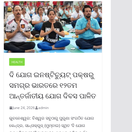
HEALTH
ଦି ଯୋଗ ଇନଷ୍ଟିଚ୍ୟୁଟ୍ ପକ୍ଷରୁ
ସମଗ୍ର ଭାରତରେ ୧୨ତମ
ଆନ୍ତର୍ଜାତୀୟ ଯୋଗ ଦିବସ ପାଳିତ
June 24, 2026
admin
ଭୁବନେଶ୍ୱର: ବିଶ୍ୱର ସବୁଠାରୁ ପୁରୁଣା ସଂଗଠିତ ଯୋଗ
କେନ୍ଦ୍ର, ସାନ୍ତାକ୍ରୁଜ୍ (ମୁମ୍ବାଇ) ସ୍ଥିତ ‘ଦି ଯୋଗ