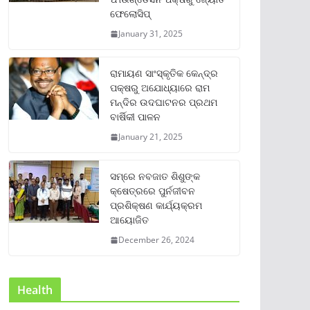
ଫେଲୋସିପ୍‌
January 31, 2025
ରାମାୟଣ ସାଂସ୍କୃତିକ କେନ୍ଦ୍ର
ପକ୍ଷରୁ ଅଯୋଧ୍ୟାରେ ରାମ
ମନ୍ଦିର ଉଦଘାଟନର ପ୍ରଥମ
ବାର୍ଷିକୀ ପାଳନ
January 21, 2025
ସମ୍‌ରେ ନବଜାତ ଶିଶୁଙ୍କ
କ୍ଷେତ୍ରରେ ପୁର୍ନଜୀବନ
ପ୍ରଶିକ୍ଷଣ କାର୍ଯ୍ୟକ୍ରମ
ଆୟୋଜିତ
December 26, 2024
Health