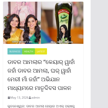
BUSINESS
HEALTH
LATEST
ଡାବର ଆମଲାର “କେୟାର୍ ୱାହାଁ
ଜହାଁ ଡାବର ଆମଲା, ଘର୍ ୱାହାଁ
ମେରୀ ମାଁ ଜହାଁ” ଅଭିଯାନ
ମାଧ୍ୟମରେ ମାତୃଦିବସ ପାଳନ
May 13, 2026
admin
ଭୁବନେଶ୍ୱର: ଡାବର ଆମଲା ହେୟାର ଅଏଲ୍ ପକ୍ଷରୁ