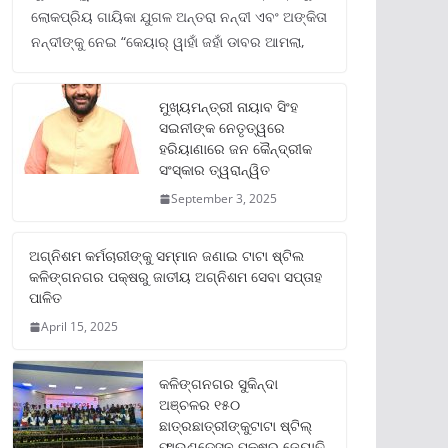
ଲୋକପ୍ରିୟ ଗାୟିକା ଯୁଗଳ ଅନ୍ତରା ନନ୍ଦୀ ଏବଂ ଅଙ୍କିତା
ନନ୍ଦୀଙ୍କୁ ନେଇ “କେୟାର୍ ୱାହାଁ ଜହାଁ ଡାବର ଆମଲା,
ମୁଖ୍ୟମନ୍ତ୍ରୀ ନାୟାବ ସିଂହ
ସଇନୀଙ୍କ ନେତୃତ୍ୱରେ
ହରିୟାଣାରେ ଜନ କୈନ୍ଦ୍ରୀକ
ସଂସ୍କାର ତ୍ୱରାନ୍ୱିତ
September 3, 2025
ଅଗ୍ନିଶମ କର୍ମଚାରୀଙ୍କୁ ସମ୍ମାନ ଜଣାଇ ଟାଟା ଷ୍ଟିଲ
କଳିଙ୍ଗନଗର ପକ୍ଷରୁ ଜାତୀୟ ଅଗ୍ନିଶମ ସେବା ସପ୍ତାହ
ପାଳିତ
April 15, 2025
କଳିଙ୍ଗନଗର ସୁକିନ୍ଦା
ଅଞ୍ଚଳର ୧୫୦
ଛାତ୍ରଛାତ୍ରୀଙ୍କୁଟାଟା ଷ୍ଟିଲ୍
ଫାଉଣ୍ଡେସନ ପକ୍ଷରୁ ଜ୍ୟୋତି