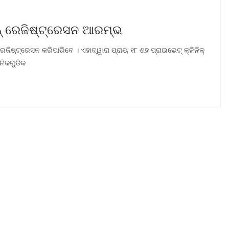
ନ୍ ରେଜିଷ୍ଟ୍ରେସନ ଆରମ୍ଭ
ଜିଷ୍ଟ୍ରେସନ କରିପାରିବେ । ଏହାଦ୍ୱାରା ପ୍ରାୟ ୧୮ ଶହ ପ୍ରାଇଭେଟ୍ କ୍ଳିନିକ୍
ନିକଗୁଡିକ