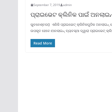
September 7, 2019
admin
ପ୍ରାଇଭେଟ କ୍ଲିନିକ ପାଇଁ ଅନଲାଇ
ଭୁବନେଶ୍ବର() ଏଣିକି ପ୍ରାଇଭେଟ୍ କ୍ଲିନିକଗୁଡିକ ଅନଲାଇନ୍ ରେ
ଉପକୃତ ହେବେ।ଅନଲାଇନ୍ ବ୍ୟବସ୍ଥା ଦ୍ୱାରା ପ୍ରାଇଭେଟ୍ କ୍ଲି
Read More