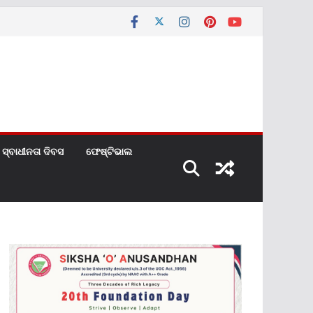
ସ୍ବାଧୀନତା ଦିବସ
ଫେଷ୍ଟିଭାଲ