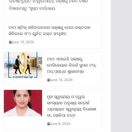
ଇନଷ୍ଟିଚ୍ୟୁଟ୍‌’ (ଟିୱାଇଆଇ), ପକ୍ଷରୁ ଚଳିତ ବର୍ଷର
ବିଷୟବସ୍ତୁ “ସୁସ୍ଥ ବାର୍ଦ୍ଧକ୍ୟ
ଟାଟା ଷ୍ଟିଲ୍‌ କଳିଙ୍ଗନଗର ପକ୍ଷରୁ ମେଗା ରକ୍ତଦାନ
ଶିବିରରେ ୨୮୦ ୟୁନିଟ୍‌ ରକ୍ତ ସଂଗୃହୀତ
June 19, 2026
ଟାଟା ଏଆଇଜି ପକ୍ଷରୁ
ମେଡିକେୟାର ରିଜର୍ଭ ସୁପର ଟପ୍‌-
ଅପ୍ ପ୍ଲାନ୍‌ର ଶୁଭାରମ୍ଭ
June 10, 2026
ମୁଖ ସ୍ୱାସ୍ଥ୍ୟ ଓ ତ୍ୱଚା
ସମସ୍ୟାର ଅଦୃଶ୍ୟ ସମ୍ପର୍କ
:ପ୍ରଖ୍ୟାତ ସ୍ୱାସ୍ଥ୍ୟ ବିଶେଷଜ୍ଞ
ଡା. ସୋନିଆ ଦତ୍ତ
June 8, 2026