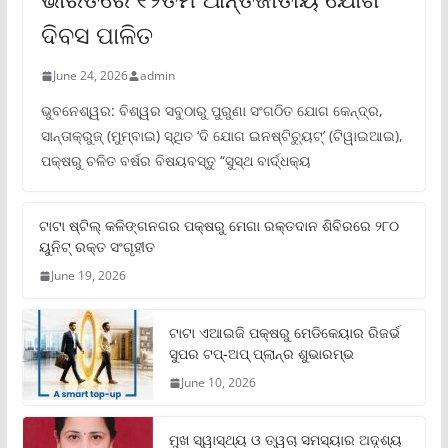
ଦିବସ ପାଳିତ
June 24, 2026
admin
ଭୁବନେଶ୍ୱର: ବିଶ୍ୱର ସବୁଠାରୁ ପୁରୁଣା ସଂଗଠିତ ଯୋଗ କେନ୍ଦ୍ର,
ସାନ୍ତାକ୍ରୁଜ୍ (ମୁମ୍ବାଇ) ସ୍ଥିତ ‘ଦି ଯୋଗ ଇନଷ୍ଟିଚ୍ୟୁଟ୍‌’ (ଟିୱାଇଆଇ),
ପକ୍ଷରୁ ଚଳିତ ବର୍ଷର ବିଷୟବସ୍ତୁ “ସୁସ୍ଥ ବାର୍ଦ୍ଧକ୍ୟ
ଟାଟା ଷ୍ଟିଲ୍‌ କଳିଙ୍ଗନଗର ପକ୍ଷରୁ ମେଗା ରକ୍ତଦାନ ଶିବିରରେ ୨୮୦
ୟୁନିଟ୍‌ ରକ୍ତ ସଂଗୃହୀତ
June 19, 2026
ଟାଟା ଏଆଇଜି ପକ୍ଷରୁ ମେଡିକେୟାର ରିଜର୍ଭ
ସୁପର ଟପ୍‌-ଅପ୍ ପ୍ଲାନ୍‌ର ଶୁଭାରମ୍ଭ
June 10, 2026
ମୁଖ ସ୍ୱାସ୍ଥ୍ୟ ଓ ତ୍ୱଚା ସମସ୍ୟାର ଅଦୃଶ୍ୟ