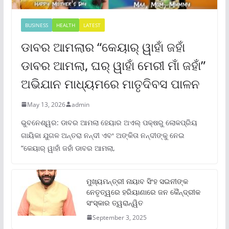
BUSINESS
HEALTH
LATEST
ଡାବର ଆମଲାର “କେୟାର୍ ୱାହାଁ ଜହାଁ
ଡାବର ଆମଲା, ଘର୍ ୱାହାଁ ମେରୀ ମାଁ ଜହାଁ”
ଅଭିଯାନ ମାଧ୍ୟମରେ ମାତୃଦିବସ ପାଳନ
May 13, 2026
admin
ଭୁବନେଶ୍ୱର: ଡାବର ଆମଲା ହେୟାର ଅଏଲ୍ ପକ୍ଷରୁ ଲୋକପ୍ରିୟ
ଗାୟିକା ଯୁଗଳ ଅନ୍ତରା ନନ୍ଦୀ ଏବଂ ଅଙ୍କିତା ନନ୍ଦୀଙ୍କୁ ନେଇ
“କେୟାର୍ ୱାହାଁ ଜହାଁ ଡାବର ଆମଲା,
ମୁଖ୍ୟମନ୍ତ୍ରୀ ନାୟାବ ସିଂହ ସଇନୀଙ୍କ
ନେତୃତ୍ୱରେ ହରିୟାଣାରେ ଜନ କୈନ୍ଦ୍ରୀକ
ସଂସ୍କାର ତ୍ୱରାନ୍ୱିତ
September 3, 2025