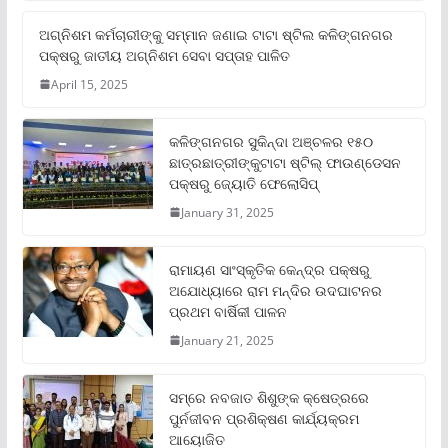
ଅଗ୍ନିଶମ କର୍ମଚାରୀଙ୍କୁ ସମ୍ମାନ ଜଣାଇ ଟାଟା ଷ୍ଟିଲ କଳିଙ୍ଗନଗର
ପକ୍ଷରୁ ଜାତୀୟ ଅଗ୍ନିଶମ ସେବା ସପ୍ତାହ ପାଳିତ
April 15, 2025
କଳିଙ୍ଗନଗର ସୁକିନ୍ଦା ଅଞ୍ଚଳର ୧୫୦
ଛାତ୍ରଛାତ୍ରୀଙ୍କୁଟାଟା ଷ୍ଟିଲ୍ ଫାଉଣ୍ଡେସନ
ପକ୍ଷରୁ ଜ୍ୟୋତି ଫେଲୋସିପ୍‌
January 31, 2025
ରାମାୟଣ ସାଂସ୍କୃତିକ କେନ୍ଦ୍ର ପକ୍ଷରୁ
ଅଯୋଧ୍ୟାରେ ରାମ ମନ୍ଦିର ଉଦଘାଟନର
ପ୍ରଥମ ବାର୍ଷିକୀ ପାଳନ
January 21, 2025
ସମ୍‌ରେ ନବଜାତ ଶିଶୁଙ୍କ କ୍ଷେତ୍ରରେ
ପୁର୍ନଜୀବନ ପ୍ରଶିକ୍ଷଣ କାର୍ଯ୍ୟକ୍ରମ
ଆୟୋଜିତ