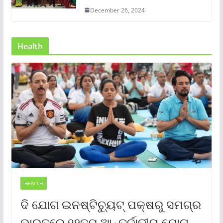
December 26, 2024
Health
HEALTH
ଦି ଯୋଗ ଇନଷ୍ଟିଚ୍ୟୁଟ୍ ପକ୍ଷରୁ ସମଗ୍ର
ଭାରତରେ ୧୨ତମ ଆନ୍ତର୍ଜାତୀୟ ଯୋଗ