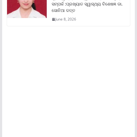
ସମ୍ପର୍କ :ପ୍ରଖ୍ୟାତ ସ୍ୱାସ୍ଥ୍ୟ ବିଶେଷଜ୍ଞ ଡା.
ସୋନିଆ ଦତ୍ତ
June 8, 2026