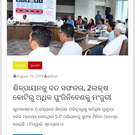
LATEST
ରାଜନୀତି
August 19, 2019
admin
ଶିଳ୍ପାୟନକୁ ବଡ ସଫଳତା, 2ଲକ୍ଷ
କୋଟିରୁ ଅଧିକ ପୁଂଜିନିବେଶକୁ ମଂଜୁରୀ
ଭୁବନେଶ୍ବର () ରାଜ୍ୟରେ ଶିଳ୍ପର ଅଭିବୃଦ୍ଧିକୁ ସର୍ବାଧିକ ଗୁରୁତ୍ବ
ଦେଇ ଆରମ୍ଭ ହୋଇଥିବା 5-ଟି ଅଭିଯାନରୁ ସୁଫଳ ମିଳିବା ଆରମ୍ଭ
ହୋଇଛି । ଟିମୱାର୍କ, ସ୍ବଚ୍ଛତା ଓ