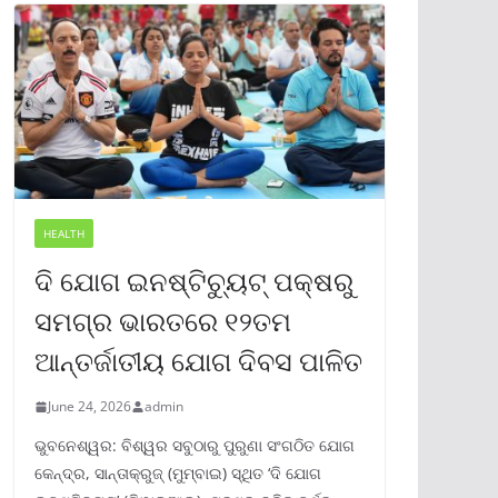
HEALTH
ଦି ଯୋଗ ଇନଷ୍ଟିଚ୍ୟୁଟ୍ ପକ୍ଷରୁ
ସମଗ୍ର ଭାରତରେ ୧୨ତମ
ଆନ୍ତର୍ଜାତୀୟ ଯୋଗ ଦିବସ ପାଳିତ
June 24, 2026
admin
ଭୁବନେଶ୍ୱର: ବିଶ୍ୱର ସବୁଠାରୁ ପୁରୁଣା ସଂଗଠିତ ଯୋଗ
କେନ୍ଦ୍ର, ସାନ୍ତାକ୍ରୁଜ୍ (ମୁମ୍ବାଇ) ସ୍ଥିତ ‘ଦି ଯୋଗ