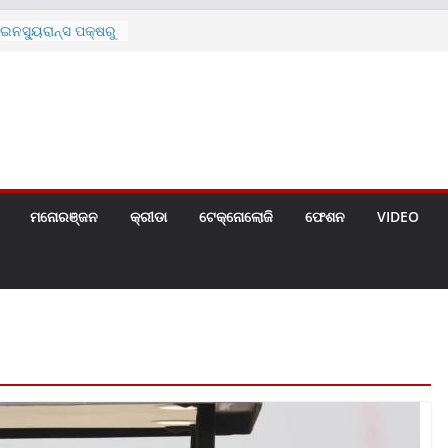
ନସ୍ୟୁରାନ୍ସ ପକ୍ଷରୁ
 ନେଇ ପ୍ରସ୍ତୁତ ନୂଆ
ନ୍ମୋଚିତ
ାରଙ୍କୁ ଚେୟାର ମାଡ଼
ରେ ସ୍କୁଲ ଛୁଟି
ୁଣୀର ମୃତ୍ୟୁ
଼ିତଙ୍କୁ ହତ୍ୟା,
ଆକ୍ରମଣର ଧମକ
ମନୋରଞ୍ଜନ
କ୍ରୀଡା
ଟେକ୍ନୋଲୋଜି
ଫେଶନ
VIDEO