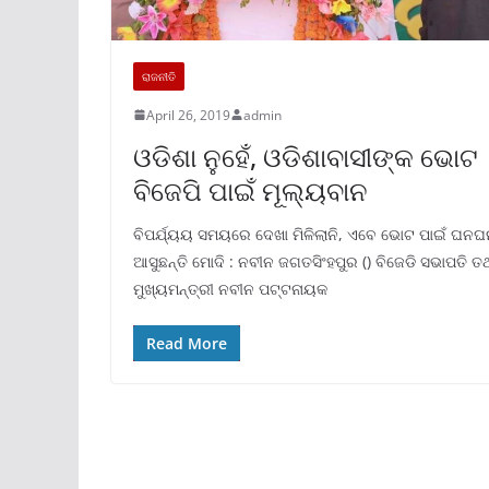
ରାଜନୀତି
April 26, 2019
admin
ଓଡିଶା ନୁହେଁ, ଓଡିଶାବାସୀଙ୍କ ଭୋଟ
ବିଜେପି ପାଇଁ ମୂଲ୍ୟବାନ
ବିପର୍ଯ୍ୟୟ ସମୟରେ ଦେଖା ମିଳିଲାନି, ଏବେ ଭୋଟ ପାଇଁ ଘନ
ଆସୁଛନ୍ତି ମୋଦି : ନବୀନ ଜଗତସିଂହପୁର () ବିଜେଡି ସଭାପତି ତ
ମୁଖ୍ୟମନ୍ତ୍ରୀ ନବୀନ ପଟ୍ଟନାୟକ
Read More