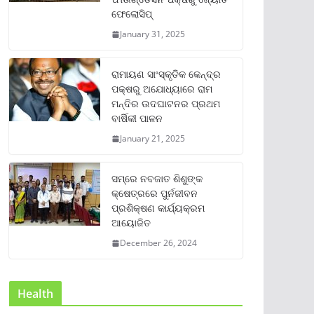
ଫେଲୋସିପ୍‌
January 31, 2025
ରାମାୟଣ ସାଂସ୍କୃତିକ କେନ୍ଦ୍ର
ପକ୍ଷରୁ ଅଯୋଧ୍ୟାରେ ରାମ
ମନ୍ଦିର ଉଦଘାଟନର ପ୍ରଥମ
ବାର୍ଷିକୀ ପାଳନ
January 21, 2025
ସମ୍‌ରେ ନବଜାତ ଶିଶୁଙ୍କ
କ୍ଷେତ୍ରରେ ପୁର୍ନଜୀବନ
ପ୍ରଶିକ୍ଷଣ କାର୍ଯ୍ୟକ୍ରମ
ଆୟୋଜିତ
December 26, 2024
Health