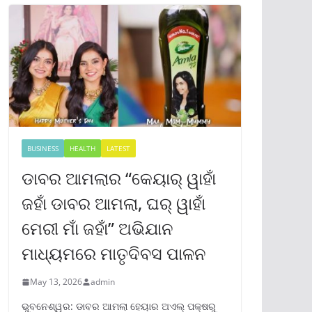
BUSINESS
HEALTH
LATEST
ଡାବର ଆମଲାର “କେୟାର୍ ୱାହାଁ
ଜହାଁ ଡାବର ଆମଲା, ଘର୍ ୱାହାଁ
ମେରୀ ମାଁ ଜହାଁ” ଅଭିଯାନ
ମାଧ୍ୟମରେ ମାତୃଦିବସ ପାଳନ
May 13, 2026
admin
ଭୁବନେଶ୍ୱର: ଡାବର ଆମଲା ହେୟାର ଅଏଲ୍ ପକ୍ଷରୁ