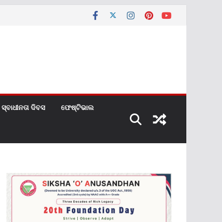
ସ୍ବାଧୀନତା ଦିବସ
ଫେଷ୍ଟିଭାଲ