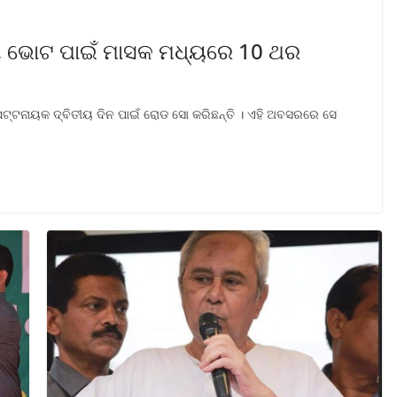
ନି, ଭୋଟ ପାଇଁ ମାସକ ମଧ୍ୟରେ 10 ଥର
 ପଟ୍ଟନାୟକ ଦ୍ବିତୀୟ ଦିନ ପାଇଁ ରୋଡ ସୋ କରିଛନ୍ତି । ଏହି ଅବସରରେ ସେ