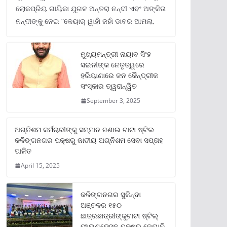
ଲୋକପ୍ରିୟ ଗାୟିକା ଯୁଗଳ ଅନ୍ତରା ନନ୍ଦୀ ଏବଂ ଅଙ୍କିତା
ନନ୍ଦୀଙ୍କୁ ନେଇ “କେୟାର୍ ୱାହାଁ ଜହାଁ ଡାବର ଆମଲା,
ମୁଖ୍ୟମନ୍ତ୍ରୀ ନାୟାବ ସିଂହ
ସଇନୀଙ୍କ ନେତୃତ୍ୱରେ
ହରିୟାଣାରେ ଜନ କୈନ୍ଦ୍ରୀକ
ସଂସ୍କାର ତ୍ୱରାନ୍ୱିତ
September 3, 2025
ଅଗ୍ନିଶମ କର୍ମଚାରୀଙ୍କୁ ସମ୍ମାନ ଜଣାଇ ଟାଟା ଷ୍ଟିଲ
କଳିଙ୍ଗନଗର ପକ୍ଷରୁ ଜାତୀୟ ଅଗ୍ନିଶମ ସେବା ସପ୍ତାହ
ପାଳିତ
April 15, 2025
କଳିଙ୍ଗନଗର ସୁକିନ୍ଦା
ଅଞ୍ଚଳର ୧୫୦
ଛାତ୍ରଛାତ୍ରୀଙ୍କୁଟାଟା ଷ୍ଟିଲ୍
ଫାଉଣ୍ଡେସନ ପକ୍ଷରୁ ଜ୍ୟୋତି