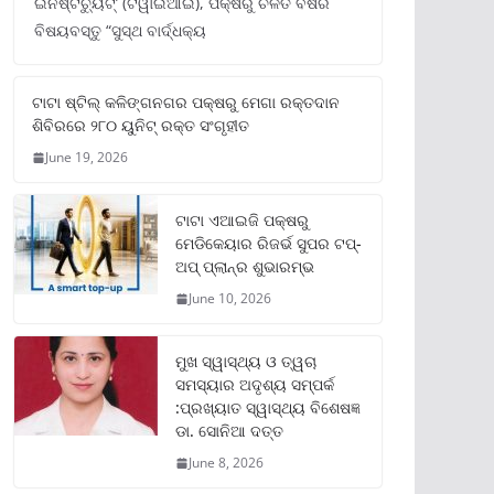
ଇନଷ୍ଟିଚ୍ୟୁଟ୍‌’ (ଟିୱାଇଆଇ), ପକ୍ଷରୁ ଚଳିତ ବର୍ଷର
ବିଷୟବସ୍ତୁ “ସୁସ୍ଥ ବାର୍ଦ୍ଧକ୍ୟ
ଟାଟା ଷ୍ଟିଲ୍‌ କଳିଙ୍ଗନଗର ପକ୍ଷରୁ ମେଗା ରକ୍ତଦାନ
ଶିବିରରେ ୨୮୦ ୟୁନିଟ୍‌ ରକ୍ତ ସଂଗୃହୀତ
June 19, 2026
ଟାଟା ଏଆଇଜି ପକ୍ଷରୁ
ମେଡିକେୟାର ରିଜର୍ଭ ସୁପର ଟପ୍‌-
ଅପ୍ ପ୍ଲାନ୍‌ର ଶୁଭାରମ୍ଭ
June 10, 2026
ମୁଖ ସ୍ୱାସ୍ଥ୍ୟ ଓ ତ୍ୱଚା
ସମସ୍ୟାର ଅଦୃଶ୍ୟ ସମ୍ପର୍କ
:ପ୍ରଖ୍ୟାତ ସ୍ୱାସ୍ଥ୍ୟ ବିଶେଷଜ୍ଞ
ଡା. ସୋନିଆ ଦତ୍ତ
June 8, 2026