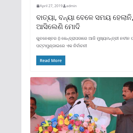
April 27, 2019
admin
ବାତ୍ୟା, ବନ୍ୟା ବେଳେ ସମୟ ହେଲା
ଆସିଲେଣି ମୋଦି
ଭୁବନେଶ୍ବର () କେନ୍ଦ୍ରାପଡାରେ ଆଜି ମୁଖ୍ୟମନ୍ତ୍ରୀ ନବୀନ
ପଟ୍ଟାମୁଣ୍ଡାଇରେ ଏକ ନିର୍ବାଚନୀ
Read More