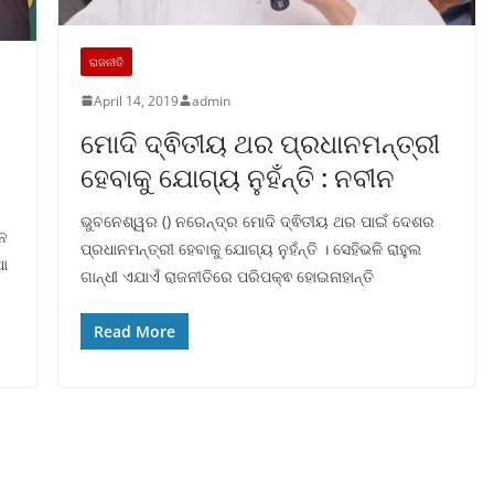
ରାଜନୀତି
April 14, 2019
admin
ମୋଦି ଦ୍ଵିତୀୟ ଥର ପ୍ରଧାନମନ୍ତ୍ରୀ
ହେବାକୁ ଯୋଗ୍ୟ ନୁହଁନ୍ତି : ନବୀନ
ଭୁବନେଶ୍ୱର () ନରେନ୍ଦ୍ର ମୋଦି ଦ୍ଵିତୀୟ ଥର ପାଇଁ ଦେଶର
ଘନ
ପ୍ରଧାନମନ୍ତ୍ରୀ ହେବାକୁ ଯୋଗ୍ୟ ନୁହଁନ୍ତି । ସେହିଭଳି ରାହୁଲ
ଥା
ଗାନ୍ଧୀ ଏଯାଏଁ ରାଜନୀତିରେ ପରିପକ୍ଵ ହୋଇନାହାନ୍ତି
Read More