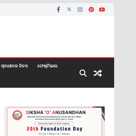
ସ୍ବାଧୀନତା ଦିବସ
ଫେଷ୍ଟିଭାଲ