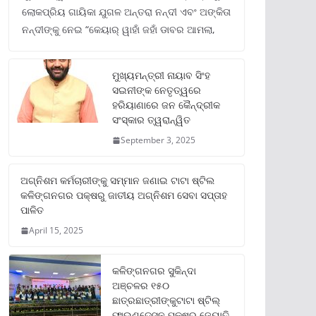
ଲୋକପ୍ରିୟ ଗାୟିକା ଯୁଗଳ ଅନ୍ତରା ନନ୍ଦୀ ଏବଂ ଅଙ୍କିତା
ନନ୍ଦୀଙ୍କୁ ନେଇ “କେୟାର୍ ୱାହାଁ ଜହାଁ ଡାବର ଆମଲା,
ମୁଖ୍ୟମନ୍ତ୍ରୀ ନାୟାବ ସିଂହ
ସଇନୀଙ୍କ ନେତୃତ୍ୱରେ
ହରିୟାଣାରେ ଜନ କୈନ୍ଦ୍ରୀକ
ସଂସ୍କାର ତ୍ୱରାନ୍ୱିତ
September 3, 2025
ଅଗ୍ନିଶମ କର୍ମଚାରୀଙ୍କୁ ସମ୍ମାନ ଜଣାଇ ଟାଟା ଷ୍ଟିଲ
କଳିଙ୍ଗନଗର ପକ୍ଷରୁ ଜାତୀୟ ଅଗ୍ନିଶମ ସେବା ସପ୍ତାହ
ପାଳିତ
April 15, 2025
କଳିଙ୍ଗନଗର ସୁକିନ୍ଦା
ଅଞ୍ଚଳର ୧୫୦
ଛାତ୍ରଛାତ୍ରୀଙ୍କୁଟାଟା ଷ୍ଟିଲ୍
ଫାଉଣ୍ଡେସନ ପକ୍ଷରୁ ଜ୍ୟୋତି