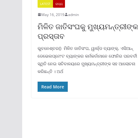
LATEST
ରାଜ୍ୟ
May 16, 2019
admin
ମିଳିତ ଜାତିସଂଘକୁ ମୁଖ୍ୟମନ୍ତ୍ରୀଙ୍
ପ୍ରସ୍ତାବ
ଭୁବନେଶ୍ବର() ମିଳିତ ଜାତିସଂଘ, ୱାର୍ଲ୍ଡ ବ୍ୟାଙ୍କ୍, ଏସିଆନ୍
ଡେଭେଲପ୍ମେଂଟ ବ୍ୟାଙ୍କର କର୍ମକର୍ତାମାନେ ଫୋନିର ପରବର୍ତୀ
ସ୍ଥିତି ନେଇ ସଚିବାଳୟରେ ମୁଖ୍ୟମନ୍ତ୍ରୀଙ୍କ ସହ ଆଲୋଚନା
କରିଛନ୍ତି । ଅର୍ଥ
Read More