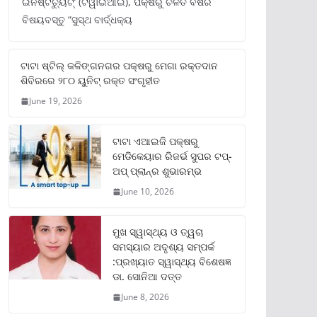
ଇନଷ୍ଟିଚ୍ୟୁଟ୍‌’ (ଟିୱାଇଆଇ), ପକ୍ଷରୁ ଚଳିତ ବର୍ଷର
ବିଷୟବସ୍ତୁ “ସୁସ୍ଥ ବାର୍ଦ୍ଧକ୍ୟ
ଟାଟା ଷ୍ଟିଲ୍‌ କଳିଙ୍ଗନଗର ପକ୍ଷରୁ ମେଗା ରକ୍ତଦାନ
ଶିବିରରେ ୨୮୦ ୟୁନିଟ୍‌ ରକ୍ତ ସଂଗୃହୀତ
June 19, 2026
ଟାଟା ଏଆଇଜି ପକ୍ଷରୁ
ମେଡିକେୟାର ରିଜର୍ଭ ସୁପର ଟପ୍‌-
ଅପ୍ ପ୍ଲାନ୍‌ର ଶୁଭାରମ୍ଭ
June 10, 2026
ମୁଖ ସ୍ୱାସ୍ଥ୍ୟ ଓ ତ୍ୱଚା
ସମସ୍ୟାର ଅଦୃଶ୍ୟ ସମ୍ପର୍କ
:ପ୍ରଖ୍ୟାତ ସ୍ୱାସ୍ଥ୍ୟ ବିଶେଷଜ୍ଞ
ଡା. ସୋନିଆ ଦତ୍ତ
June 8, 2026