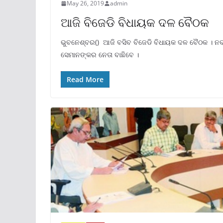
May 26, 2019
admin
ଆଜି ବିଜେଡି ବିଧାୟକ ଦଳ ବୈଠକ
ଭୁବନେଶ୍ବର() ଆଜି ବସିବ ବିଜେଡି ବିଧାୟକ ଦଳ ବୈଠକ । ନବ 
ସେମାନଙ୍କର ନେତା ବାଛିବେ ।
Read More