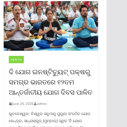
HEALTH
ଦି ଯୋଗ ଇନଷ୍ଟିଚ୍ୟୁଟ୍ ପକ୍ଷରୁ
ସମଗ୍ର ଭାରତରେ ୧୨ତମ
ଆନ୍ତର୍ଜାତୀୟ ଯୋଗ ଦିବସ ପାଳିତ
June 24, 2026
admin
ଭୁବନେଶ୍ୱର: ବିଶ୍ୱର ସବୁଠାରୁ ପୁରୁଣା ସଂଗଠିତ ଯୋଗ
କେନ୍ଦ୍ର, ସାନ୍ତାକ୍ରୁଜ୍ (ମୁମ୍ବାଇ) ସ୍ଥିତ ‘ଦି ଯୋଗ