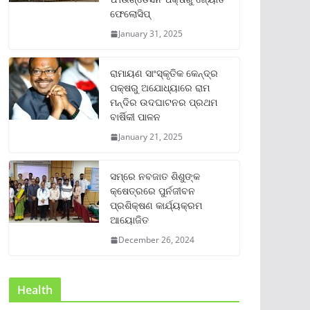
ଫେଲୋସିପ୍‌
January 31, 2025
ରାମାୟଣ ସାଂସ୍କୃତିକ କେନ୍ଦ୍ର
ପକ୍ଷରୁ ଅଯୋଧ୍ୟାରେ ରାମ
ମନ୍ଦିର ଉଦଘାଟନର ପ୍ରଥମ
ବାର୍ଷିକୀ ପାଳନ
January 21, 2025
ସମ୍‌ରେ ନବଜାତ ଶିଶୁଙ୍କ
କ୍ଷେତ୍ରରେ ପୁର୍ନଜୀବନ
ପ୍ରଶିକ୍ଷଣ କାର୍ଯ୍ୟକ୍ରମ
ଆୟୋଜିତ
December 26, 2024
Health