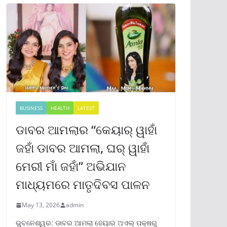
BUSINESS
HEALTH
LATEST
ଡାବର ଆମଲାର “କେୟାର୍ ୱାହାଁ
ଜହାଁ ଡାବର ଆମଲା, ଘର୍ ୱାହାଁ
ମେରୀ ମାଁ ଜହାଁ” ଅଭିଯାନ
ମାଧ୍ୟମରେ ମାତୃଦିବସ ପାଳନ
May 13, 2026
admin
ଭୁବନେଶ୍ୱର: ଡାବର ଆମଲା ହେୟାର ଅଏଲ୍ ପକ୍ଷରୁ