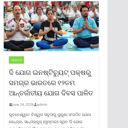
HEALTH
ଦି ଯୋଗ ଇନଷ୍ଟିଚ୍ୟୁଟ୍ ପକ୍ଷରୁ
ସମଗ୍ର ଭାରତରେ ୧୨ତମ
ଆନ୍ତର୍ଜାତୀୟ ଯୋଗ ଦିବସ ପାଳିତ
June 24, 2026
admin
ଭୁବନେଶ୍ୱର: ବିଶ୍ୱର ସବୁଠାରୁ ପୁରୁଣା ସଂଗଠିତ ଯୋଗ
କେନ୍ଦ୍ର, ସାନ୍ତାକ୍ରୁଜ୍ (ମୁମ୍ବାଇ) ସ୍ଥିତ ‘ଦି ଯୋଗ