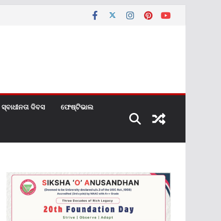
ସ୍ବାଧୀନତା ଦିବସ
ଫେଷ୍ଟିଭାଲ