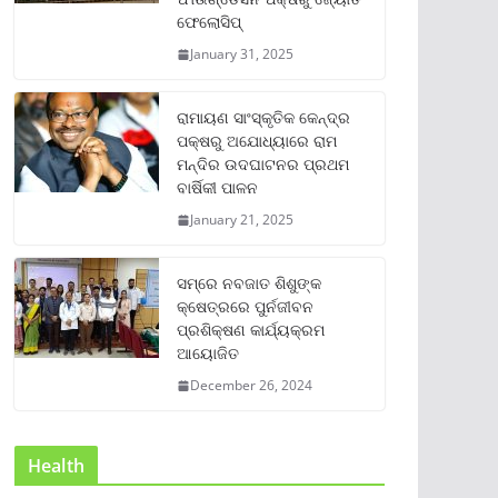
ଫେଲୋସିପ୍‌
January 31, 2025
ରାମାୟଣ ସାଂସ୍କୃତିକ କେନ୍ଦ୍ର
ପକ୍ଷରୁ ଅଯୋଧ୍ୟାରେ ରାମ
ମନ୍ଦିର ଉଦଘାଟନର ପ୍ରଥମ
ବାର୍ଷିକୀ ପାଳନ
January 21, 2025
ସମ୍‌ରେ ନବଜାତ ଶିଶୁଙ୍କ
କ୍ଷେତ୍ରରେ ପୁର୍ନଜୀବନ
ପ୍ରଶିକ୍ଷଣ କାର୍ଯ୍ୟକ୍ରମ
ଆୟୋଜିତ
December 26, 2024
Health