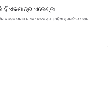
 ହିଁ ଏକମାତ୍ର ଏଜେଣ୍ଡା
ତିର ଉଜ୍ବଳ ତାରକା ନବୀନ ପଟ୍ଟନାୟକ । ଓଡ଼ିଶା ରାଜନୀତିରେ ନବୀନ