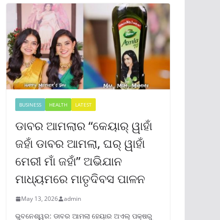
BUSINESS
HEALTH
LATEST
ଡାବର ଆମଲାର “କେୟାର୍ ୱାହାଁ
ଜହାଁ ଡାବର ଆମଲା, ଘର୍ ୱାହାଁ
ମେରୀ ମାଁ ଜହାଁ” ଅଭିଯାନ
ମାଧ୍ୟମରେ ମାତୃଦିବସ ପାଳନ
May 13, 2026
admin
ଭୁବନେଶ୍ୱର: ଡାବର ଆମଲା ହେୟାର ଅଏଲ୍ ପକ୍ଷରୁ