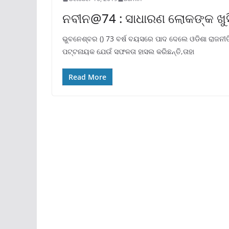
ନବୀନ@74 : ସାଧାରଣ ଲୋକଙ୍କ ଖୁସି
ଭୁବନେଶ୍ବର () 73 ବର୍ଷ ବୟସରେ ପାଦ ଦେଲେ ଓଡିଶା ରାଜନୀ
ପଟ୍ଟନାୟକ ଯେଉଁ ସଫଳତା ହାସଲ କରିଛନ୍ତି,ତାହା
Read More