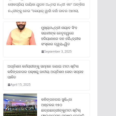
ଲୋକପ୍ରିୟ ଗାୟିକା ଯୁଗଳ ଅନ୍ତରା ନନ୍ଦୀ ଏବଂ ଅଙ୍କିତା
ନନ୍ଦୀଙ୍କୁ ନେଇ “କେୟାର୍ ୱାହାଁ ଜହାଁ ଡାବର ଆମଲା,
ମୁଖ୍ୟମନ୍ତ୍ରୀ ନାୟାବ ସିଂହ
ସଇନୀଙ୍କ ନେତୃତ୍ୱରେ
ହରିୟାଣାରେ ଜନ କୈନ୍ଦ୍ରୀକ
ସଂସ୍କାର ତ୍ୱରାନ୍ୱିତ
September 3, 2025
ଅଗ୍ନିଶମ କର୍ମଚାରୀଙ୍କୁ ସମ୍ମାନ ଜଣାଇ ଟାଟା ଷ୍ଟିଲ
କଳିଙ୍ଗନଗର ପକ୍ଷରୁ ଜାତୀୟ ଅଗ୍ନିଶମ ସେବା ସପ୍ତାହ
ପାଳିତ
April 15, 2025
କଳିଙ୍ଗନଗର ସୁକିନ୍ଦା
ଅଞ୍ଚଳର ୧୫୦
ଛାତ୍ରଛାତ୍ରୀଙ୍କୁଟାଟା ଷ୍ଟିଲ୍
ଫାଉଣ୍ଡେସନ ପକ୍ଷରୁ ଜ୍ୟୋତି