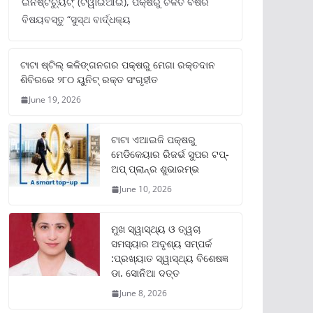
ଇନଷ୍ଟିଚ୍ୟୁଟ୍‌’ (ଟିୱାଇଆଇ), ପକ୍ଷରୁ ଚଳିତ ବର୍ଷର
ବିଷୟବସ୍ତୁ “ସୁସ୍ଥ ବାର୍ଦ୍ଧକ୍ୟ
ଟାଟା ଷ୍ଟିଲ୍‌ କଳିଙ୍ଗନଗର ପକ୍ଷରୁ ମେଗା ରକ୍ତଦାନ
ଶିବିରରେ ୨୮୦ ୟୁନିଟ୍‌ ରକ୍ତ ସଂଗୃହୀତ
June 19, 2026
ଟାଟା ଏଆଇଜି ପକ୍ଷରୁ
ମେଡିକେୟାର ରିଜର୍ଭ ସୁପର ଟପ୍‌-
ଅପ୍ ପ୍ଲାନ୍‌ର ଶୁଭାରମ୍ଭ
June 10, 2026
ମୁଖ ସ୍ୱାସ୍ଥ୍ୟ ଓ ତ୍ୱଚା
ସମସ୍ୟାର ଅଦୃଶ୍ୟ ସମ୍ପର୍କ
:ପ୍ରଖ୍ୟାତ ସ୍ୱାସ୍ଥ୍ୟ ବିଶେଷଜ୍ଞ
ଡା. ସୋନିଆ ଦତ୍ତ
June 8, 2026