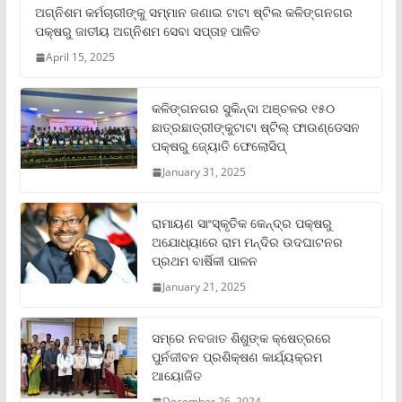
ଅଗ୍ନିଶମ କର୍ମଚାରୀଙ୍କୁ ସମ୍ମାନ ଜଣାଇ ଟାଟା ଷ୍ଟିଲ କଳିଙ୍ଗନଗର
ପକ୍ଷରୁ ଜାତୀୟ ଅଗ୍ନିଶମ ସେବା ସପ୍ତାହ ପାଳିତ
April 15, 2025
କଳିଙ୍ଗନଗର ସୁକିନ୍ଦା ଅଞ୍ଚଳର ୧୫୦
ଛାତ୍ରଛାତ୍ରୀଙ୍କୁଟାଟା ଷ୍ଟିଲ୍ ଫାଉଣ୍ଡେସନ
ପକ୍ଷରୁ ଜ୍ୟୋତି ଫେଲୋସିପ୍‌
January 31, 2025
ରାମାୟଣ ସାଂସ୍କୃତିକ କେନ୍ଦ୍ର ପକ୍ଷରୁ
ଅଯୋଧ୍ୟାରେ ରାମ ମନ୍ଦିର ଉଦଘାଟନର
ପ୍ରଥମ ବାର୍ଷିକୀ ପାଳନ
January 21, 2025
ସମ୍‌ରେ ନବଜାତ ଶିଶୁଙ୍କ କ୍ଷେତ୍ରରେ
ପୁର୍ନଜୀବନ ପ୍ରଶିକ୍ଷଣ କାର୍ଯ୍ୟକ୍ରମ
ଆୟୋଜିତ
December 26, 2024