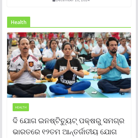
Health
HEALTH
ଦି ଯୋଗ ଇନଷ୍ଟିଚ୍ୟୁଟ୍ ପକ୍ଷରୁ ସମଗ୍ର
ଭାରତରେ ୧୨ତମ ଆନ୍ତର୍ଜାତୀୟ ଯୋଗ