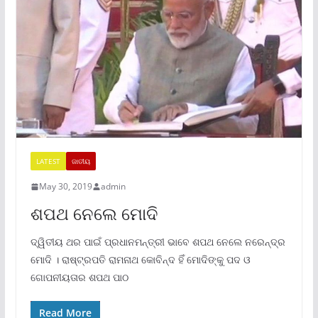
LATEST
ଜାତୀୟ
May 30, 2019
admin
ଶପଥ ନେଲେ ମୋଦି
ଦ୍ୱିତୀୟ ଥର ପାଇଁ ପ୍ରଧାନମନ୍ତ୍ରୀ ଭାବେ ଶପଥ ନେଲେ ନରେନ୍ଦ୍ର
ମୋଦି । ରାଷ୍ଟ୍ରପତି ରାମନାଥ କୋବିନ୍ଦ ହିଁ ମୋଦିଙ୍କୁ ପଦ ଓ
ଗୋପନୀୟତାର ଶପଥ ପାଠ
Read More