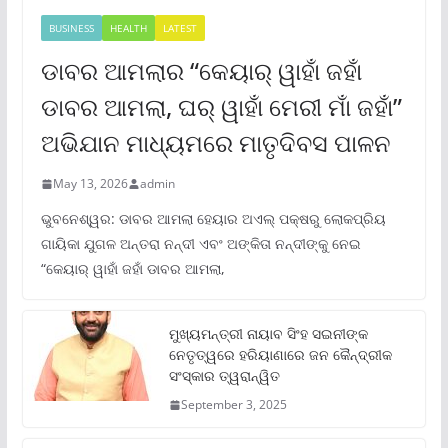
BUSINESS
HEALTH
LATEST
ଡାବର ଆମଲାର “କେୟାର୍ ୱାହାଁ ଜହାଁ
ଡାବର ଆମଲା, ଘର୍ ୱାହାଁ ମେରୀ ମାଁ ଜହାଁ”
ଅଭିଯାନ ମାଧ୍ୟମରେ ମାତୃଦିବସ ପାଳନ
May 13, 2026
admin
ଭୁବନେଶ୍ୱର: ଡାବର ଆମଲା ହେୟାର ଅଏଲ୍ ପକ୍ଷରୁ ଲୋକପ୍ରିୟ
ଗାୟିକା ଯୁଗଳ ଅନ୍ତରା ନନ୍ଦୀ ଏବଂ ଅଙ୍କିତା ନନ୍ଦୀଙ୍କୁ ନେଇ
“କେୟାର୍ ୱାହାଁ ଜହାଁ ଡାବର ଆମଲା,
ମୁଖ୍ୟମନ୍ତ୍ରୀ ନାୟାବ ସିଂହ ସଇନୀଙ୍କ
ନେତୃତ୍ୱରେ ହରିୟାଣାରେ ଜନ କୈନ୍ଦ୍ରୀକ
ସଂସ୍କାର ତ୍ୱରାନ୍ୱିତ
September 3, 2025