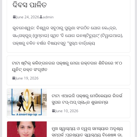
ଦିବସ ପାଳିତ
June 24, 2026
admin
ଭୁବନେଶ୍ୱର: ବିଶ୍ୱର ସବୁଠାରୁ ପୁରୁଣା ସଂଗଠିତ ଯୋଗ କେନ୍ଦ୍ର,
ସାନ୍ତାକ୍ରୁଜ୍ (ମୁମ୍ବାଇ) ସ୍ଥିତ ‘ଦି ଯୋଗ ଇନଷ୍ଟିଚ୍ୟୁଟ୍‌’ (ଟିୱାଇଆଇ),
ପକ୍ଷରୁ ଚଳିତ ବର୍ଷର ବିଷୟବସ୍ତୁ “ସୁସ୍ଥ ବାର୍ଦ୍ଧକ୍ୟ
ଟାଟା ଷ୍ଟିଲ୍‌ କଳିଙ୍ଗନଗର ପକ୍ଷରୁ ମେଗା ରକ୍ତଦାନ ଶିବିରରେ ୨୮୦
ୟୁନିଟ୍‌ ରକ୍ତ ସଂଗୃହୀତ
June 19, 2026
ଟାଟା ଏଆଇଜି ପକ୍ଷରୁ ମେଡିକେୟାର ରିଜର୍ଭ
ସୁପର ଟପ୍‌-ଅପ୍ ପ୍ଲାନ୍‌ର ଶୁଭାରମ୍ଭ
June 10, 2026
ମୁଖ ସ୍ୱାସ୍ଥ୍ୟ ଓ ତ୍ୱଚା ସମସ୍ୟାର ଅଦୃଶ୍ୟ
ସମ୍ପର୍କ :ପ୍ରଖ୍ୟାତ ସ୍ୱାସ୍ଥ୍ୟ ବିଶେଷଜ୍ଞ ଡା.