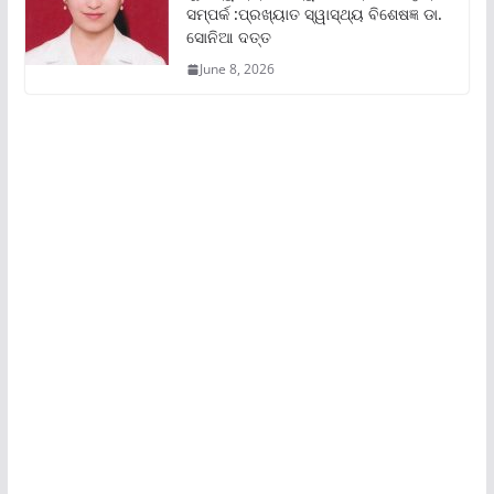
ସମ୍ପର୍କ :ପ୍ରଖ୍ୟାତ ସ୍ୱାସ୍ଥ୍ୟ ବିଶେଷଜ୍ଞ ଡା.
ସୋନିଆ ଦତ୍ତ
June 8, 2026