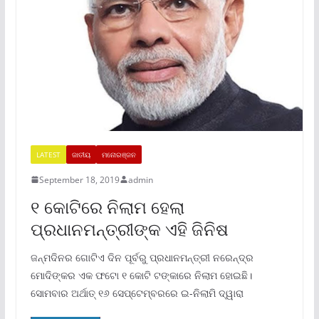
LATEST
ଜାତୀୟ
ମନୋରଞ୍ଜନ
September 18, 2019
admin
୧ କୋଟିରେ ନିଲାମ ହେଲା
ପ୍ରଧାନମନ୍ତ୍ରୀଙ୍କ ଏହି ଜିନିଷ
ଜନ୍ମଦିନର ଗୋଟିଏ ଦିନ ପୂର୍ବରୁ ପ୍ରଧାନମନ୍ତ୍ରୀ ନରେନ୍ଦ୍ର
ମୋଦିଙ୍କର ଏକ ଫଟୋ ୧ କୋଟି ଟଙ୍କାରେ ନିଲାମ ହୋଇଛି।
ସୋମବାର ଅର୍ଥାତ୍‌ ୧୬ ସେପ୍ଟେମ୍ବରରେ ଇ-ନିଲାମି ଦ୍ୱାରା