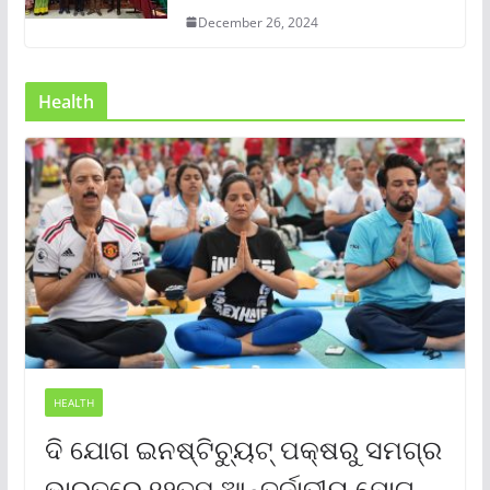
December 26, 2024
Health
HEALTH
ଦି ଯୋଗ ଇନଷ୍ଟିଚ୍ୟୁଟ୍ ପକ୍ଷରୁ ସମଗ୍ର
ଭାରତରେ ୧୨ତମ ଆନ୍ତର୍ଜାତୀୟ ଯୋଗ