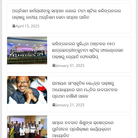
ଅଗ୍ନିଶମ କର୍ମଚାରୀଙ୍କୁ ସମ୍ମାନ ଜଣାଇ ଟାଟା ଷ୍ଟିଲ କଳିଙ୍ଗନଗର
ପକ୍ଷରୁ ଜାତୀୟ ଅଗ୍ନିଶମ ସେବା ସପ୍ତାହ ପାଳିତ
April 15, 2025
କଳିଙ୍ଗନଗର ସୁକିନ୍ଦା ଅଞ୍ଚଳର ୧୫୦
ଛାତ୍ରଛାତ୍ରୀଙ୍କୁଟାଟା ଷ୍ଟିଲ୍ ଫାଉଣ୍ଡେସନ
ପକ୍ଷରୁ ଜ୍ୟୋତି ଫେଲୋସିପ୍‌
January 31, 2025
ରାମାୟଣ ସାଂସ୍କୃତିକ କେନ୍ଦ୍ର ପକ୍ଷରୁ
ଅଯୋଧ୍ୟାରେ ରାମ ମନ୍ଦିର ଉଦଘାଟନର
ପ୍ରଥମ ବାର୍ଷିକୀ ପାଳନ
January 21, 2025
ସମ୍‌ରେ ନବଜାତ ଶିଶୁଙ୍କ କ୍ଷେତ୍ରରେ
ପୁର୍ନଜୀବନ ପ୍ରଶିକ୍ଷଣ କାର୍ଯ୍ୟକ୍ରମ
ଆୟୋଜିତ