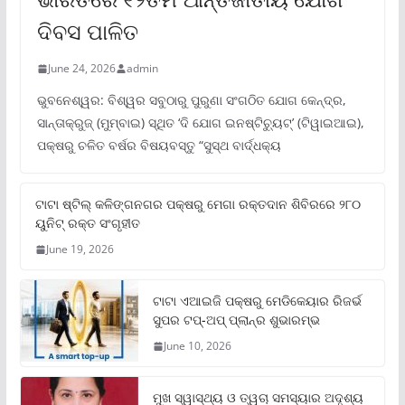
ଦିବସ ପାଳିତ
June 24, 2026
admin
ଭୁବନେଶ୍ୱର: ବିଶ୍ୱର ସବୁଠାରୁ ପୁରୁଣା ସଂଗଠିତ ଯୋଗ କେନ୍ଦ୍ର,
ସାନ୍ତାକ୍ରୁଜ୍ (ମୁମ୍ବାଇ) ସ୍ଥିତ ‘ଦି ଯୋଗ ଇନଷ୍ଟିଚ୍ୟୁଟ୍‌’ (ଟିୱାଇଆଇ),
ପକ୍ଷରୁ ଚଳିତ ବର୍ଷର ବିଷୟବସ୍ତୁ “ସୁସ୍ଥ ବାର୍ଦ୍ଧକ୍ୟ
ଟାଟା ଷ୍ଟିଲ୍‌ କଳିଙ୍ଗନଗର ପକ୍ଷରୁ ମେଗା ରକ୍ତଦାନ ଶିବିରରେ ୨୮୦
ୟୁନିଟ୍‌ ରକ୍ତ ସଂଗୃହୀତ
June 19, 2026
ଟାଟା ଏଆଇଜି ପକ୍ଷରୁ ମେଡିକେୟାର ରିଜର୍ଭ
ସୁପର ଟପ୍‌-ଅପ୍ ପ୍ଲାନ୍‌ର ଶୁଭାରମ୍ଭ
June 10, 2026
ମୁଖ ସ୍ୱାସ୍ଥ୍ୟ ଓ ତ୍ୱଚା ସମସ୍ୟାର ଅଦୃଶ୍ୟ