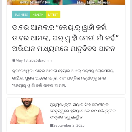
BUSINESS
HEALTH
LATEST
ଡାବର ଆମଲାର “କେୟାର୍ ୱାହାଁ ଜହାଁ
ଡାବର ଆମଲା, ଘର୍ ୱାହାଁ ମେରୀ ମାଁ ଜହାଁ”
ଅଭିଯାନ ମାଧ୍ୟମରେ ମାତୃଦିବସ ପାଳନ
May 13, 2026
admin
ଭୁବନେଶ୍ୱର: ଡାବର ଆମଲା ହେୟାର ଅଏଲ୍ ପକ୍ଷରୁ ଲୋକପ୍ରିୟ
ଗାୟିକା ଯୁଗଳ ଅନ୍ତରା ନନ୍ଦୀ ଏବଂ ଅଙ୍କିତା ନନ୍ଦୀଙ୍କୁ ନେଇ
“କେୟାର୍ ୱାହାଁ ଜହାଁ ଡାବର ଆମଲା,
ମୁଖ୍ୟମନ୍ତ୍ରୀ ନାୟାବ ସିଂହ ସଇନୀଙ୍କ
ନେତୃତ୍ୱରେ ହରିୟାଣାରେ ଜନ କୈନ୍ଦ୍ରୀକ
ସଂସ୍କାର ତ୍ୱରାନ୍ୱିତ
September 3, 2025