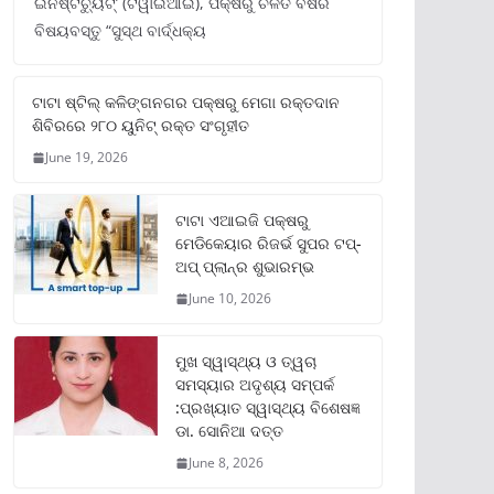
ଇନଷ୍ଟିଚ୍ୟୁଟ୍‌’ (ଟିୱାଇଆଇ), ପକ୍ଷରୁ ଚଳିତ ବର୍ଷର
ବିଷୟବସ୍ତୁ “ସୁସ୍ଥ ବାର୍ଦ୍ଧକ୍ୟ
ଟାଟା ଷ୍ଟିଲ୍‌ କଳିଙ୍ଗନଗର ପକ୍ଷରୁ ମେଗା ରକ୍ତଦାନ
ଶିବିରରେ ୨୮୦ ୟୁନିଟ୍‌ ରକ୍ତ ସଂଗୃହୀତ
June 19, 2026
ଟାଟା ଏଆଇଜି ପକ୍ଷରୁ
ମେଡିକେୟାର ରିଜର୍ଭ ସୁପର ଟପ୍‌-
ଅପ୍ ପ୍ଲାନ୍‌ର ଶୁଭାରମ୍ଭ
June 10, 2026
ମୁଖ ସ୍ୱାସ୍ଥ୍ୟ ଓ ତ୍ୱଚା
ସମସ୍ୟାର ଅଦୃଶ୍ୟ ସମ୍ପର୍କ
:ପ୍ରଖ୍ୟାତ ସ୍ୱାସ୍ଥ୍ୟ ବିଶେଷଜ୍ଞ
ଡା. ସୋନିଆ ଦତ୍ତ
June 8, 2026