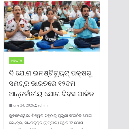
HEALTH
ଦି ଯୋଗ ଇନଷ୍ଟିଚ୍ୟୁଟ୍ ପକ୍ଷରୁ
ସମଗ୍ର ଭାରତରେ ୧୨ତମ
ଆନ୍ତର୍ଜାତୀୟ ଯୋଗ ଦିବସ ପାଳିତ
June 24, 2026
admin
ଭୁବନେଶ୍ୱର: ବିଶ୍ୱର ସବୁଠାରୁ ପୁରୁଣା ସଂଗଠିତ ଯୋଗ
କେନ୍ଦ୍ର, ସାନ୍ତାକ୍ରୁଜ୍ (ମୁମ୍ବାଇ) ସ୍ଥିତ ‘ଦି ଯୋଗ