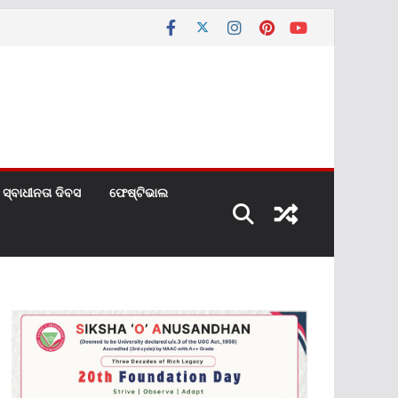
ସ୍ବାଧୀନତା ଦିବସ
ଫେଷ୍ଟିଭାଲ