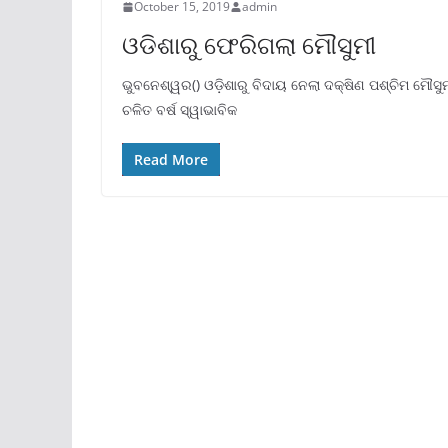
October 15, 2019
admin
ଓଡିଶାରୁ ଫେରିଗଲା ମୌସୁମୀ
ଭୁବନେଶ୍ୱର() ଓଡ଼ିଶାରୁ ବିଦାୟ ନେଲା ଦକ୍ଷିଣ ପଶ୍ଚିମ ମୌସୁ
ଚଳିତ ବର୍ଷ ସ୍ୱାଭାବିକ
Read More