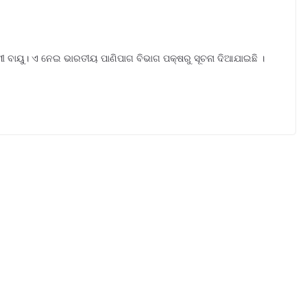
ମୀ ବାୟୁ। ଏ ନେଇ ଭାରତୀୟ ପାଣିପାଗ ବିଭାଗ ପକ୍ଷରୁ ସୂଚନା ଦିଆଯାଇଛି ।