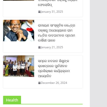
ଫେଲୋସିପ୍‌
January 31, 2025
ରାମାୟଣ ସାଂସ୍କୃତିକ କେନ୍ଦ୍ର
ପକ୍ଷରୁ ଅଯୋଧ୍ୟାରେ ରାମ
ମନ୍ଦିର ଉଦଘାଟନର ପ୍ରଥମ
ବାର୍ଷିକୀ ପାଳନ
January 21, 2025
ସମ୍‌ରେ ନବଜାତ ଶିଶୁଙ୍କ
କ୍ଷେତ୍ରରେ ପୁର୍ନଜୀବନ
ପ୍ରଶିକ୍ଷଣ କାର୍ଯ୍ୟକ୍ରମ
ଆୟୋଜିତ
December 26, 2024
Health