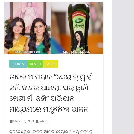
BUSINESS
HEALTH
LATEST
ଡାବର ଆମଲାର “କେୟାର୍ ୱାହାଁ
ଜହାଁ ଡାବର ଆମଲା, ଘର୍ ୱାହାଁ
ମେରୀ ମାଁ ଜହାଁ” ଅଭିଯାନ
ମାଧ୍ୟମରେ ମାତୃଦିବସ ପାଳନ
May 13, 2026
admin
ଭୁବନେଶ୍ୱର: ଡାବର ଆମଲା ହେୟାର ଅଏଲ୍ ପକ୍ଷରୁ