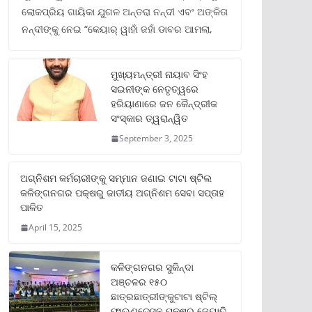
ଲୋକପ୍ରିୟ ଗାୟିକା ଯୁଗଳ ଅନ୍ତରା ନନ୍ଦୀ ଏବଂ ଅଙ୍କିତା
ନନ୍ଦୀଙ୍କୁ ନେଇ “କେୟାର୍ ୱାହାଁ ଜହାଁ ଡାବର ଆମଲା,
ମୁଖ୍ୟମନ୍ତ୍ରୀ ନାୟାବ ସିଂହ
ସଇନୀଙ୍କ ନେତୃତ୍ୱରେ
ହରିୟାଣାରେ ଜନ କୈନ୍ଦ୍ରୀକ
ସଂସ୍କାର ତ୍ୱରାନ୍ୱିତ
September 3, 2025
ଅଗ୍ନିଶମ କର୍ମଚାରୀଙ୍କୁ ସମ୍ମାନ ଜଣାଇ ଟାଟା ଷ୍ଟିଲ
କଳିଙ୍ଗନଗର ପକ୍ଷରୁ ଜାତୀୟ ଅଗ୍ନିଶମ ସେବା ସପ୍ତାହ
ପାଳିତ
April 15, 2025
କଳିଙ୍ଗନଗର ସୁକିନ୍ଦା
ଅଞ୍ଚଳର ୧୫୦
ଛାତ୍ରଛାତ୍ରୀଙ୍କୁଟାଟା ଷ୍ଟିଲ୍
ଫାଉଣ୍ଡେସନ ପକ୍ଷରୁ ଜ୍ୟୋତି