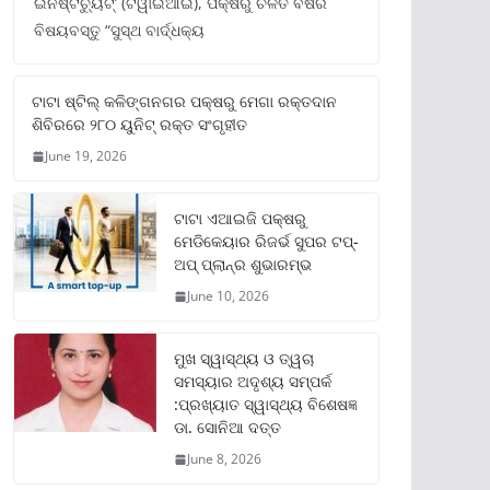
ଇନଷ୍ଟିଚ୍ୟୁଟ୍‌’ (ଟିୱାଇଆଇ), ପକ୍ଷରୁ ଚଳିତ ବର୍ଷର
ବିଷୟବସ୍ତୁ “ସୁସ୍ଥ ବାର୍ଦ୍ଧକ୍ୟ
ଟାଟା ଷ୍ଟିଲ୍‌ କଳିଙ୍ଗନଗର ପକ୍ଷରୁ ମେଗା ରକ୍ତଦାନ
ଶିବିରରେ ୨୮୦ ୟୁନିଟ୍‌ ରକ୍ତ ସଂଗୃହୀତ
June 19, 2026
ଟାଟା ଏଆଇଜି ପକ୍ଷରୁ
ମେଡିକେୟାର ରିଜର୍ଭ ସୁପର ଟପ୍‌-
ଅପ୍ ପ୍ଲାନ୍‌ର ଶୁଭାରମ୍ଭ
June 10, 2026
ମୁଖ ସ୍ୱାସ୍ଥ୍ୟ ଓ ତ୍ୱଚା
ସମସ୍ୟାର ଅଦୃଶ୍ୟ ସମ୍ପର୍କ
:ପ୍ରଖ୍ୟାତ ସ୍ୱାସ୍ଥ୍ୟ ବିଶେଷଜ୍ଞ
ଡା. ସୋନିଆ ଦତ୍ତ
June 8, 2026