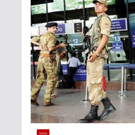
ଜାତୀୟ