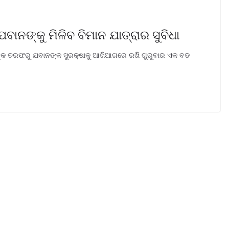
ବାନଙ୍କୁ ମିଳିବ ବିମାନ ଯାତ୍ରାର ସୁବିଧା
କ ତରଫରୁ ଯବାନଙ୍କ ସୁରକ୍ଷାକୁ ଆଖିଆଗରେ ରଖି ଗୁରୁବାର ଏକ ବଡ