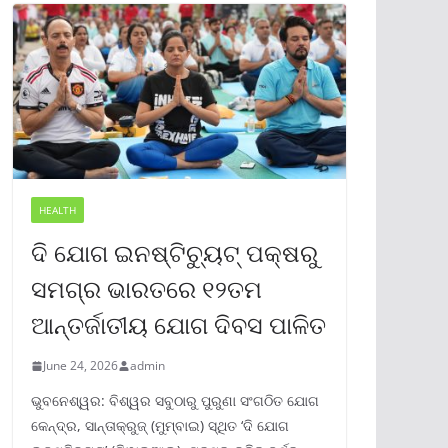
HEALTH
ଦି ଯୋଗ ଇନଷ୍ଟିଚ୍ୟୁଟ୍ ପକ୍ଷରୁ
ସମଗ୍ର ଭାରତରେ ୧୨ତମ
ଆନ୍ତର୍ଜାତୀୟ ଯୋଗ ଦିବସ ପାଳିତ
June 24, 2026
admin
ଭୁବନେଶ୍ୱର: ବିଶ୍ୱର ସବୁଠାରୁ ପୁରୁଣା ସଂଗଠିତ ଯୋଗ
କେନ୍ଦ୍ର, ସାନ୍ତାକ୍ରୁଜ୍ (ମୁମ୍ବାଇ) ସ୍ଥିତ ‘ଦି ଯୋଗ