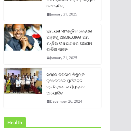
ଫେଲୋସିପ୍‌
January 31, 2025
ରାମାୟଣ ସାଂସ୍କୃତିକ କେନ୍ଦ୍ର
ପକ୍ଷରୁ ଅଯୋଧ୍ୟାରେ ରାମ
ମନ୍ଦିର ଉଦଘାଟନର ପ୍ରଥମ
ବାର୍ଷିକୀ ପାଳନ
January 21, 2025
ସମ୍‌ରେ ନବଜାତ ଶିଶୁଙ୍କ
କ୍ଷେତ୍ରରେ ପୁର୍ନଜୀବନ
ପ୍ରଶିକ୍ଷଣ କାର୍ଯ୍ୟକ୍ରମ
ଆୟୋଜିତ
December 26, 2024
Health