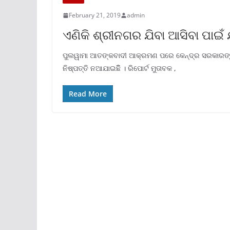
February 21, 2019
admin
ଏଣିକି ଶ୍ରୀନଗର ଯିବା ଆସିବା ପାଇଁ ଯ
ପୁଲୱାମା ଆତଙ୍କବାଦୀ ଆକ୍ରମଣ ପରେ କେନ୍ଦ୍ର ସରକାରଙ୍
ନିଷ୍ପତ୍ତି ନଆଯାଇଛିି । ରିପୋର୍ଟ ମୁତାବକ ,
Read More