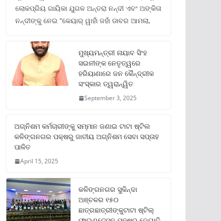
ଲୋକପ୍ରିୟ ଗାୟିକା ଯୁଗଳ ଅନ୍ତରା ନନ୍ଦୀ ଏବଂ ଅଙ୍କିତା
ନନ୍ଦୀଙ୍କୁ ନେଇ “କେୟାର୍ ୱାହାଁ ଜହାଁ ଡାବର ଆମଲା,
ମୁଖ୍ୟମନ୍ତ୍ରୀ ନାୟାବ ସିଂହ
ସଇନୀଙ୍କ ନେତୃତ୍ୱରେ
ହରିୟାଣାରେ ଜନ କୈନ୍ଦ୍ରୀକ
ସଂସ୍କାର ତ୍ୱରାନ୍ୱିତ
September 3, 2025
ଅଗ୍ନିଶମ କର୍ମଚାରୀଙ୍କୁ ସମ୍ମାନ ଜଣାଇ ଟାଟା ଷ୍ଟିଲ
କଳିଙ୍ଗନଗର ପକ୍ଷରୁ ଜାତୀୟ ଅଗ୍ନିଶମ ସେବା ସପ୍ତାହ
ପାଳିତ
April 15, 2025
କଳିଙ୍ଗନଗର ସୁକିନ୍ଦା
ଅଞ୍ଚଳର ୧୫୦
ଛାତ୍ରଛାତ୍ରୀଙ୍କୁଟାଟା ଷ୍ଟିଲ୍
ଫାଉଣ୍ଡେସନ ପକ୍ଷରୁ ଜ୍ୟୋତି