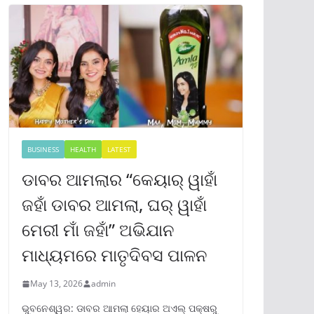
BUSINESS
HEALTH
LATEST
ଡାବର ଆମଲାର “କେୟାର୍ ୱାହାଁ
ଜହାଁ ଡାବର ଆମଲା, ଘର୍ ୱାହାଁ
ମେରୀ ମାଁ ଜହାଁ” ଅଭିଯାନ
ମାଧ୍ୟମରେ ମାତୃଦିବସ ପାଳନ
May 13, 2026
admin
ଭୁବନେଶ୍ୱର: ଡାବର ଆମଲା ହେୟାର ଅଏଲ୍ ପକ୍ଷରୁ