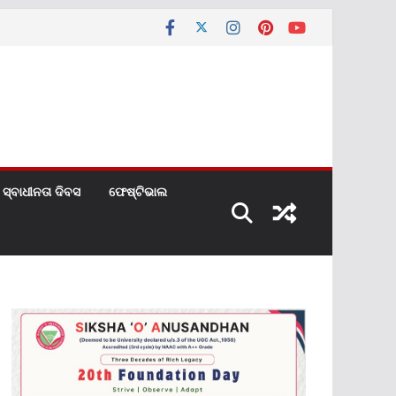
ସ୍ବାଧୀନତା ଦିବସ
ଫେଷ୍ଟିଭାଲ