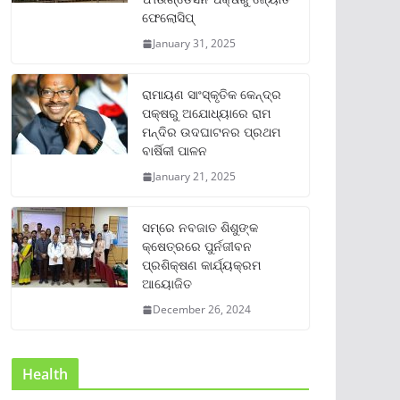
ଫେଲୋସିପ୍‌
January 31, 2025
ରାମାୟଣ ସାଂସ୍କୃତିକ କେନ୍ଦ୍ର
ପକ୍ଷରୁ ଅଯୋଧ୍ୟାରେ ରାମ
ମନ୍ଦିର ଉଦଘାଟନର ପ୍ରଥମ
ବାର୍ଷିକୀ ପାଳନ
January 21, 2025
ସମ୍‌ରେ ନବଜାତ ଶିଶୁଙ୍କ
କ୍ଷେତ୍ରରେ ପୁର୍ନଜୀବନ
ପ୍ରଶିକ୍ଷଣ କାର୍ଯ୍ୟକ୍ରମ
ଆୟୋଜିତ
December 26, 2024
Health