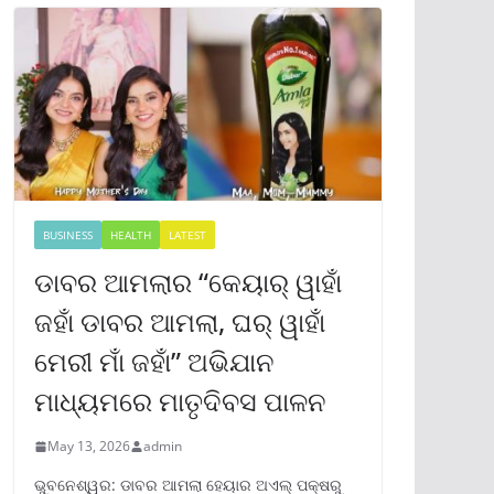
BUSINESS
HEALTH
LATEST
ଡାବର ଆମଲାର “କେୟାର୍ ୱାହାଁ
ଜହାଁ ଡାବର ଆମଲା, ଘର୍ ୱାହାଁ
ମେରୀ ମାଁ ଜହାଁ” ଅଭିଯାନ
ମାଧ୍ୟମରେ ମାତୃଦିବସ ପାଳନ
May 13, 2026
admin
ଭୁବନେଶ୍ୱର: ଡାବର ଆମଲା ହେୟାର ଅଏଲ୍ ପକ୍ଷରୁ