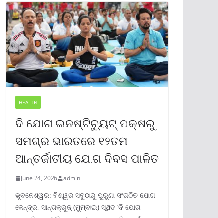
HEALTH
ଦି ଯୋଗ ଇନଷ୍ଟିଚ୍ୟୁଟ୍ ପକ୍ଷରୁ
ସମଗ୍ର ଭାରତରେ ୧୨ତମ
ଆନ୍ତର୍ଜାତୀୟ ଯୋଗ ଦିବସ ପାଳିତ
June 24, 2026
admin
ଭୁବନେଶ୍ୱର: ବିଶ୍ୱର ସବୁଠାରୁ ପୁରୁଣା ସଂଗଠିତ ଯୋଗ
କେନ୍ଦ୍ର, ସାନ୍ତାକ୍ରୁଜ୍ (ମୁମ୍ବାଇ) ସ୍ଥିତ ‘ଦି ଯୋଗ