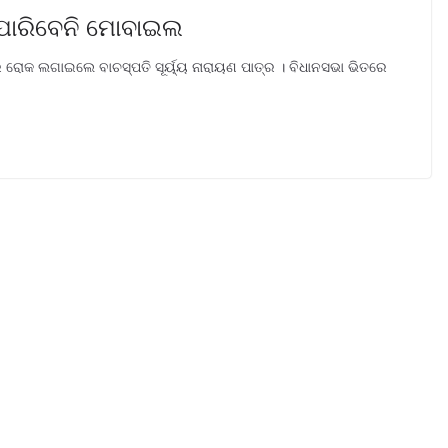
ିପାରିବେନି ମୋବାଇଲ
ୋକ ଲଗାଇଲେ ବାଚସ୍ପତି ସୂର୍ୟ୍ୟ ନାରାୟଣ ପାତ୍ର । ବିଧାନସଭା ଭିତରେ