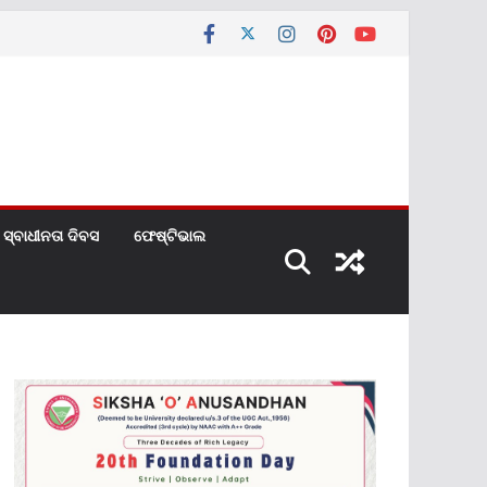
ସ୍ବାଧୀନତା ଦିବସ
ଫେଷ୍ଟିଭାଲ