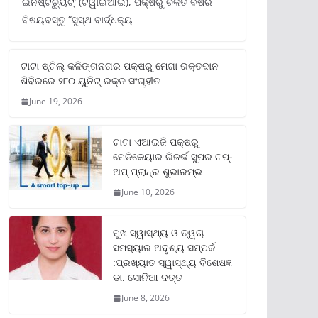
ଇନଷ୍ଟିଚ୍ୟୁଟ୍‌’ (ଟିୱାଇଆଇ), ପକ୍ଷରୁ ଚଳିତ ବର୍ଷର
ବିଷୟବସ୍ତୁ “ସୁସ୍ଥ ବାର୍ଦ୍ଧକ୍ୟ
ଟାଟା ଷ୍ଟିଲ୍‌ କଳିଙ୍ଗନଗର ପକ୍ଷରୁ ମେଗା ରକ୍ତଦାନ
ଶିବିରରେ ୨୮୦ ୟୁନିଟ୍‌ ରକ୍ତ ସଂଗୃହୀତ
June 19, 2026
ଟାଟା ଏଆଇଜି ପକ୍ଷରୁ
ମେଡିକେୟାର ରିଜର୍ଭ ସୁପର ଟପ୍‌-
ଅପ୍ ପ୍ଲାନ୍‌ର ଶୁଭାରମ୍ଭ
June 10, 2026
ମୁଖ ସ୍ୱାସ୍ଥ୍ୟ ଓ ତ୍ୱଚା
ସମସ୍ୟାର ଅଦୃଶ୍ୟ ସମ୍ପର୍କ
:ପ୍ରଖ୍ୟାତ ସ୍ୱାସ୍ଥ୍ୟ ବିଶେଷଜ୍ଞ
ଡା. ସୋନିଆ ଦତ୍ତ
June 8, 2026