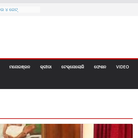
ଆଉ ୪ ଗେଟ୍
ୁଫ୍‌ତ ବିଜିଲି ଯୋଜନାର
଼ କରିବା ପାଇଁ
ୁ ଭେଣ୍ଡର ସମ୍ମିଳନୀ
େସନ୍ ଏବଂ ଆଦିବାସୀ
ନ୍ତର୍ଜାତୀୟ ବିଶ୍ୱ
ତ
େ ଗୀତ ଗାଇଲେ ସୋନୁ,
ମନୋରଞ୍ଜନ
କ୍ରୀଡା
ଟେକ୍ନୋଲୋଜି
ଫେଶନ
VIDEO
ଦବୀ ପାଇଁ ବିଜ୍ଞପ୍ତି