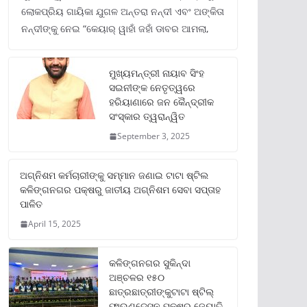
ଲୋକପ୍ରିୟ ଗାୟିକା ଯୁଗଳ ଅନ୍ତରା ନନ୍ଦୀ ଏବଂ ଅଙ୍କିତା
ନନ୍ଦୀଙ୍କୁ ନେଇ “କେୟାର୍ ୱାହାଁ ଜହାଁ ଡାବର ଆମଲା,
ମୁଖ୍ୟମନ୍ତ୍ରୀ ନାୟାବ ସିଂହ
ସଇନୀଙ୍କ ନେତୃତ୍ୱରେ
ହରିୟାଣାରେ ଜନ କୈନ୍ଦ୍ରୀକ
ସଂସ୍କାର ତ୍ୱରାନ୍ୱିତ
September 3, 2025
ଅଗ୍ନିଶମ କର୍ମଚାରୀଙ୍କୁ ସମ୍ମାନ ଜଣାଇ ଟାଟା ଷ୍ଟିଲ
କଳିଙ୍ଗନଗର ପକ୍ଷରୁ ଜାତୀୟ ଅଗ୍ନିଶମ ସେବା ସପ୍ତାହ
ପାଳିତ
April 15, 2025
କଳିଙ୍ଗନଗର ସୁକିନ୍ଦା
ଅଞ୍ଚଳର ୧୫୦
ଛାତ୍ରଛାତ୍ରୀଙ୍କୁଟାଟା ଷ୍ଟିଲ୍
ଫାଉଣ୍ଡେସନ ପକ୍ଷରୁ ଜ୍ୟୋତି