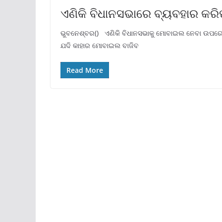
ଏଣିକି ବିଧାନସଭାରେ ବ୍ୟବହାର କର
ଭୁବନେଶ୍ବର() ଏଣିକି ବିଧାନସଭାକୁ ମୋବାଇଲ ନେବା ଉପରେ ର
ଯଦି କାହାର ମୋବାଇଲ ବାଜିବ
Read More