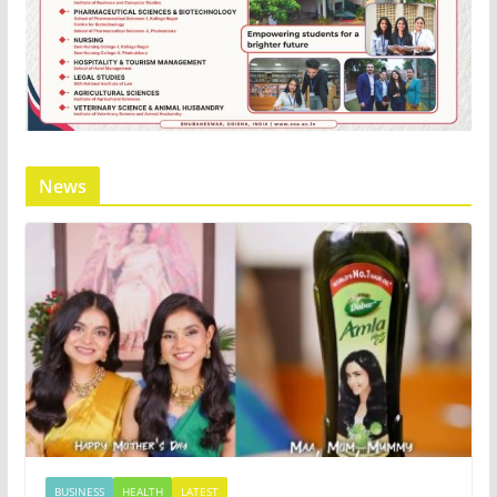
News
BUSINESS
HEALTH
LATEST