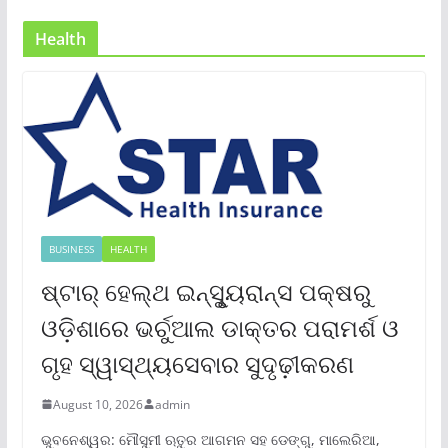
Health
BUSINESS
HEALTH
ଷ୍ଟାର୍ ହେଲ୍‌ଥ ଇନ୍‌ସୁୃ୍ୟରାନ୍ସ ପକ୍ଷରୁ
ଓଡ଼ିଶାରେ ଭର୍ଚୁଆଲ ଡାକ୍ତର ପରାମର୍ଶ ଓ
ଗୃହ ସ୍ୱାସ୍ଥ୍ୟସେବାର ସୁଦୃଢ଼ୀକରଣ
August 10, 2026
admin
ଭୁବନେଶ୍ୱର: ମୌସୁମୀ ଋତୁର ଆଗମନ ସହ ଡେଙ୍ଗୁ, ମାଲେରିଆ,