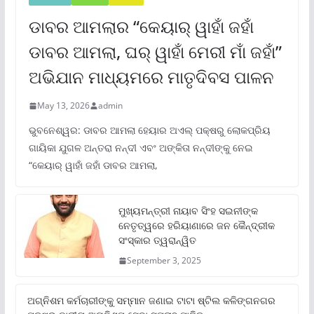
ଡାବର ଆମଲାର “କେୟାର୍ ୱାହାଁ ଜହାଁ
ଡାବର ଆମଲା, ଘର୍ ୱାହାଁ ମେରୀ ମାଁ ଜହାଁ”
ଅଭିଯାନ ମାଧ୍ୟମରେ ମାତୃଦିବସ ପାଳନ
May 13, 2026
admin
ଭୁବନେଶ୍ୱର: ଡାବର ଆମଲା ହେୟାର ଅଏଲ୍ ପକ୍ଷରୁ ଲୋକପ୍ରିୟ
ଗାୟିକା ଯୁଗଳ ଅନ୍ତରା ନନ୍ଦୀ ଏବଂ ଅଙ୍କିତା ନନ୍ଦୀଙ୍କୁ ନେଇ
“କେୟାର୍ ୱାହାଁ ଜହାଁ ଡାବର ଆମଲା,
ମୁଖ୍ୟମନ୍ତ୍ରୀ ନାୟାବ ସିଂହ ସଇନୀଙ୍କ
ନେତୃତ୍ୱରେ ହରିୟାଣାରେ ଜନ କୈନ୍ଦ୍ରୀକ
ସଂସ୍କାର ତ୍ୱରାନ୍ୱିତ
September 3, 2025
ଅଗ୍ନିଶମ କର୍ମଚାରୀଙ୍କୁ ସମ୍ମାନ ଜଣାଇ ଟାଟା ଷ୍ଟିଲ କଳିଙ୍ଗନଗର