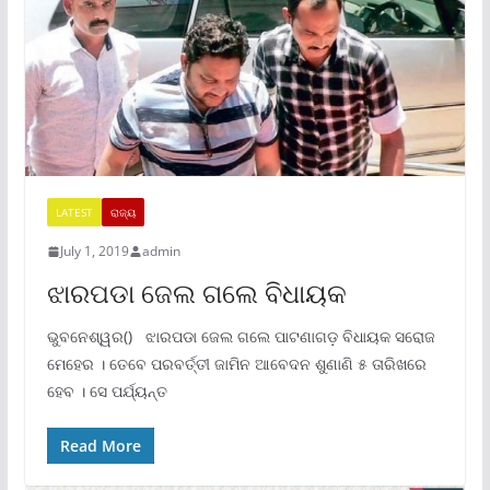
LATEST
ରାଜ୍ୟ
July 1, 2019
admin
ଝାରପଡା ଜେଲ ଗଲେ ବିଧାୟକ
ଭୁବନେଶ୍ୱର() ଝାରପଡା ଜେଲ ଗଲେ ପାଟଣାଗଡ଼ ବିଧାୟକ ସରୋଜ
ମେହେର । ତେବେ ପରବର୍ତ୍ତୀ ଜାମିନ ଆବେଦନ ଶୁଣାଣି ୫ ତାରିଖରେ
ହେବ । ସେ ପର୍ଯ୍ୟନ୍ତ
Read More