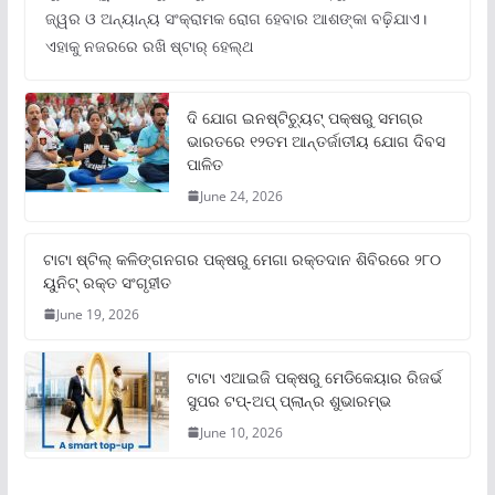
ଜ୍ୱର ଓ ଅନ୍ୟାନ୍ୟ ସଂକ୍ରାମକ ରୋଗ ହେବାର ଆଶଙ୍କା ବଢ଼ିଯାଏ।
ଏହାକୁ ନଜରରେ ରଖି ଷ୍ଟାର୍ ହେଲ୍‌ଥ
ଦି ଯୋଗ ଇନଷ୍ଟିଚ୍ୟୁଟ୍ ପକ୍ଷରୁ ସମଗ୍ର
ଭାରତରେ ୧୨ତମ ଆନ୍ତର୍ଜାତୀୟ ଯୋଗ ଦିବସ
ପାଳିତ
June 24, 2026
ଟାଟା ଷ୍ଟିଲ୍‌ କଳିଙ୍ଗନଗର ପକ୍ଷରୁ ମେଗା ରକ୍ତଦାନ ଶିବିରରେ ୨୮୦
ୟୁନିଟ୍‌ ରକ୍ତ ସଂଗୃହୀତ
June 19, 2026
ଟାଟା ଏଆଇଜି ପକ୍ଷରୁ ମେଡିକେୟାର ରିଜର୍ଭ
ସୁପର ଟପ୍‌-ଅପ୍ ପ୍ଲାନ୍‌ର ଶୁଭାରମ୍ଭ
June 10, 2026