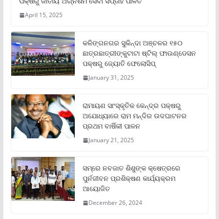
ପକ୍ଷରୁ ଜାତୀୟ ଅଗ୍ନିଶମ ସେବା ସପ୍ତାହ ପାଳିତ
April 15, 2025
କଳିଙ୍ଗନଗର ସୁକିନ୍ଦା ଅଞ୍ଚଳର ୧୫୦
ଛାତ୍ରଛାତ୍ରୀଙ୍କୁଟାଟା ଷ୍ଟିଲ୍ ଫାଉଣ୍ଡେସନ
ପକ୍ଷରୁ ଜ୍ୟୋତି ଫେଲୋସିପ୍‌
January 31, 2025
ରାମାୟଣ ସାଂସ୍କୃତିକ କେନ୍ଦ୍ର ପକ୍ଷରୁ
ଅଯୋଧ୍ୟାରେ ରାମ ମନ୍ଦିର ଉଦଘାଟନର
ପ୍ରଥମ ବାର୍ଷିକୀ ପାଳନ
January 21, 2025
ସମ୍‌ରେ ନବଜାତ ଶିଶୁଙ୍କ କ୍ଷେତ୍ରରେ
ପୁର୍ନଜୀବନ ପ୍ରଶିକ୍ଷଣ କାର୍ଯ୍ୟକ୍ରମ
ଆୟୋଜିତ
December 26, 2024