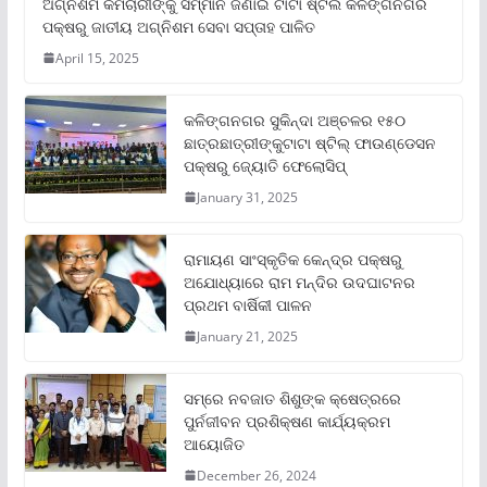
ଅଗ୍ନିଶମ କର୍ମଚାରୀଙ୍କୁ ସମ୍ମାନ ଜଣାଇ ଟାଟା ଷ୍ଟିଲ କଳିଙ୍ଗନଗର
ପକ୍ଷରୁ ଜାତୀୟ ଅଗ୍ନିଶମ ସେବା ସପ୍ତାହ ପାଳିତ
April 15, 2025
କଳିଙ୍ଗନଗର ସୁକିନ୍ଦା ଅଞ୍ଚଳର ୧୫୦
ଛାତ୍ରଛାତ୍ରୀଙ୍କୁଟାଟା ଷ୍ଟିଲ୍ ଫାଉଣ୍ଡେସନ
ପକ୍ଷରୁ ଜ୍ୟୋତି ଫେଲୋସିପ୍‌
January 31, 2025
ରାମାୟଣ ସାଂସ୍କୃତିକ କେନ୍ଦ୍ର ପକ୍ଷରୁ
ଅଯୋଧ୍ୟାରେ ରାମ ମନ୍ଦିର ଉଦଘାଟନର
ପ୍ରଥମ ବାର୍ଷିକୀ ପାଳନ
January 21, 2025
ସମ୍‌ରେ ନବଜାତ ଶିଶୁଙ୍କ କ୍ଷେତ୍ରରେ
ପୁର୍ନଜୀବନ ପ୍ରଶିକ୍ଷଣ କାର୍ଯ୍ୟକ୍ରମ
ଆୟୋଜିତ
December 26, 2024