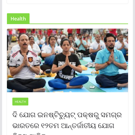
Health
HEALTH
ଦି ଯୋଗ ଇନଷ୍ଟିଚ୍ୟୁଟ୍ ପକ୍ଷରୁ ସମଗ୍ର
ଭାରତରେ ୧୨ତମ ଆନ୍ତର୍ଜାତୀୟ ଯୋଗ