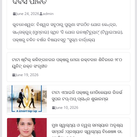
ଦିବସ ପାଳିତ
June 24, 2026
admin
ଭୁବନେଶ୍ୱର: ବିଶ୍ୱର ସବୁଠାରୁ ପୁରୁଣା ସଂଗଠିତ ଯୋଗ କେନ୍ଦ୍ର,
ସାନ୍ତାକ୍ରୁଜ୍ (ମୁମ୍ବାଇ) ସ୍ଥିତ ‘ଦି ଯୋଗ ଇନଷ୍ଟିଚ୍ୟୁଟ୍‌’ (ଟିୱାଇଆଇ),
ପକ୍ଷରୁ ଚଳିତ ବର୍ଷର ବିଷୟବସ୍ତୁ “ସୁସ୍ଥ ବାର୍ଦ୍ଧକ୍ୟ
ଟାଟା ଷ୍ଟିଲ୍‌ କଳିଙ୍ଗନଗର ପକ୍ଷରୁ ମେଗା ରକ୍ତଦାନ ଶିବିରରେ ୨୮୦
ୟୁନିଟ୍‌ ରକ୍ତ ସଂଗୃହୀତ
June 19, 2026
ଟାଟା ଏଆଇଜି ପକ୍ଷରୁ ମେଡିକେୟାର ରିଜର୍ଭ
ସୁପର ଟପ୍‌-ଅପ୍ ପ୍ଲାନ୍‌ର ଶୁଭାରମ୍ଭ
June 10, 2026
ମୁଖ ସ୍ୱାସ୍ଥ୍ୟ ଓ ତ୍ୱଚା ସମସ୍ୟାର ଅଦୃଶ୍ୟ
ସମ୍ପର୍କ :ପ୍ରଖ୍ୟାତ ସ୍ୱାସ୍ଥ୍ୟ ବିଶେଷଜ୍ଞ ଡା.