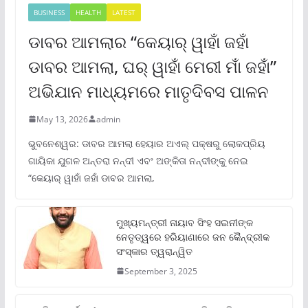
BUSINESS
HEALTH
LATEST
ଡାବର ଆମଲାର “କେୟାର୍ ୱାହାଁ ଜହାଁ
ଡାବର ଆମଲା, ଘର୍ ୱାହାଁ ମେରୀ ମାଁ ଜହାଁ”
ଅଭିଯାନ ମାଧ୍ୟମରେ ମାତୃଦିବସ ପାଳନ
May 13, 2026
admin
ଭୁବନେଶ୍ୱର: ଡାବର ଆମଲା ହେୟାର ଅଏଲ୍ ପକ୍ଷରୁ ଲୋକପ୍ରିୟ
ଗାୟିକା ଯୁଗଳ ଅନ୍ତରା ନନ୍ଦୀ ଏବଂ ଅଙ୍କିତା ନନ୍ଦୀଙ୍କୁ ନେଇ
“କେୟାର୍ ୱାହାଁ ଜହାଁ ଡାବର ଆମଲା,
ମୁଖ୍ୟମନ୍ତ୍ରୀ ନାୟାବ ସିଂହ ସଇନୀଙ୍କ
ନେତୃତ୍ୱରେ ହରିୟାଣାରେ ଜନ କୈନ୍ଦ୍ରୀକ
ସଂସ୍କାର ତ୍ୱରାନ୍ୱିତ
September 3, 2025