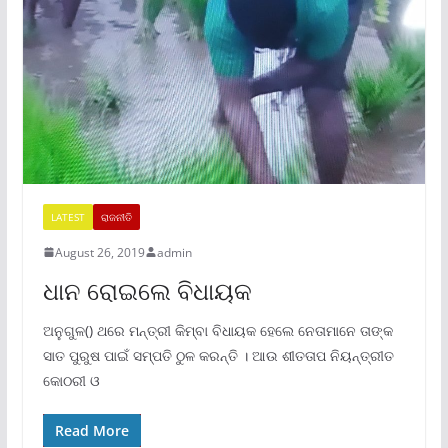
LATEST
ରାଜନୀତି
August 26, 2019
admin
ଧାନ ରୋଇଲେ ବିଧାୟକ
ଅନୁଗୁଳ() ଥରେ ମନ୍ତ୍ରୀ କିମ୍ବା ବିଧାୟକ ହେଲେ ନେତାମାନେ ତାଙ୍କ
ସାତ ପୁରୁଷ ପାଇଁ ସମ୍ପତି ଠୁଳ କରନ୍ତି । ଆଉ ଶୀତତାପ ନିୟନ୍ତ୍ରୀତ
କୋଠରୀ ଓ
Read More