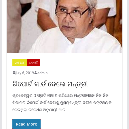
LATEST
ରାଜନୀତି
July 6, 2019
admin
ରିପୋର୍ଟ କାର୍ଡ ଦେଲେ ମନ୍ତ୍ରୀ
ଭୁବନେଶ୍ୱର () ପ୍ରତି ମାସ ୭ ତାରିଖରେ ମନ୍ତ୍ରୀମାନେ ନିଜ ନିଜ
ବିଭାଗର ରିପୋର୍ଟ କାର୍ଡ ଦେବାକୁ ମୁଖ୍ୟମନ୍ତ୍ରୀ ନବୀନ ପଟ୍ଟନାୟକ
ଦେଇଥିବା ନିଦେ୍ର୍ଧଶ ଅନୁଯାୟୀ ଆଜି
Read More