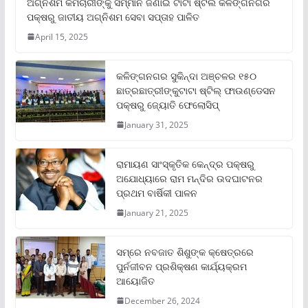
ଅଗ୍ନିଶମ କର୍ମଚାରୀଙ୍କୁ ସମ୍ମାନ ଜଣାଇ ଟାଟା ଷ୍ଟିଲ କଳିଙ୍ଗନଗର
ପକ୍ଷରୁ ଜାତୀୟ ଅଗ୍ନିଶମ ସେବା ସପ୍ତାହ ପାଳିତ
April 15, 2025
କଳିଙ୍ଗନଗର ସୁକିନ୍ଦା ଅଞ୍ଚଳର ୧୫୦
ଛାତ୍ରଛାତ୍ରୀଙ୍କୁଟାଟା ଷ୍ଟିଲ୍ ଫାଉଣ୍ଡେସନ
ପକ୍ଷରୁ ଜ୍ୟୋତି ଫେଲୋସିପ୍‌
January 31, 2025
ରାମାୟଣ ସାଂସ୍କୃତିକ କେନ୍ଦ୍ର ପକ୍ଷରୁ
ଅଯୋଧ୍ୟାରେ ରାମ ମନ୍ଦିର ଉଦଘାଟନର
ପ୍ରଥମ ବାର୍ଷିକୀ ପାଳନ
January 21, 2025
ସମ୍‌ରେ ନବଜାତ ଶିଶୁଙ୍କ କ୍ଷେତ୍ରରେ
ପୁର୍ନଜୀବନ ପ୍ରଶିକ୍ଷଣ କାର୍ଯ୍ୟକ୍ରମ
ଆୟୋଜିତ
December 26, 2024