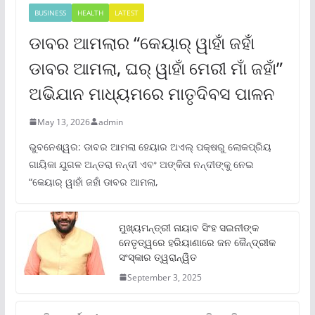
BUSINESS
HEALTH
LATEST
ଡାବର ଆମଲାର “କେୟାର୍ ୱାହାଁ ଜହାଁ
ଡାବର ଆମଲା, ଘର୍ ୱାହାଁ ମେରୀ ମାଁ ଜହାଁ”
ଅଭିଯାନ ମାଧ୍ୟମରେ ମାତୃଦିବସ ପାଳନ
May 13, 2026
admin
ଭୁବନେଶ୍ୱର: ଡାବର ଆମଲା ହେୟାର ଅଏଲ୍ ପକ୍ଷରୁ ଲୋକପ୍ରିୟ
ଗାୟିକା ଯୁଗଳ ଅନ୍ତରା ନନ୍ଦୀ ଏବଂ ଅଙ୍କିତା ନନ୍ଦୀଙ୍କୁ ନେଇ
“କେୟାର୍ ୱାହାଁ ଜହାଁ ଡାବର ଆମଲା,
ମୁଖ୍ୟମନ୍ତ୍ରୀ ନାୟାବ ସିଂହ ସଇନୀଙ୍କ
ନେତୃତ୍ୱରେ ହରିୟାଣାରେ ଜନ କୈନ୍ଦ୍ରୀକ
ସଂସ୍କାର ତ୍ୱରାନ୍ୱିତ
September 3, 2025