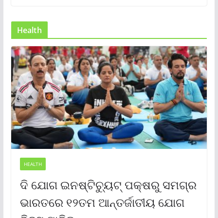
Health
HEALTH
ଦି ଯୋଗ ଇନଷ୍ଟିଚ୍ୟୁଟ୍ ପକ୍ଷରୁ ସମଗ୍ର
ଭାରତରେ ୧୨ତମ ଆନ୍ତର୍ଜାତୀୟ ଯୋଗ