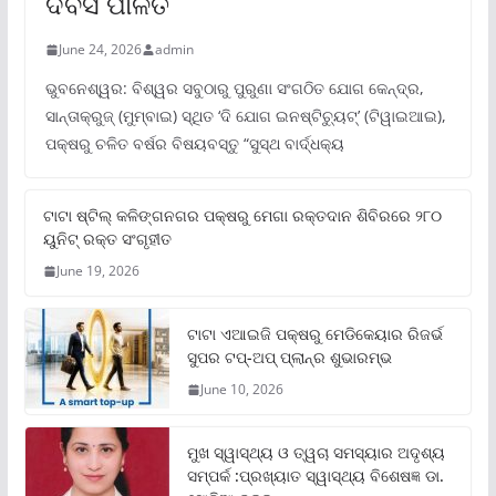
ଦିବସ ପାଳିତ
June 24, 2026
admin
ଭୁବନେଶ୍ୱର: ବିଶ୍ୱର ସବୁଠାରୁ ପୁରୁଣା ସଂଗଠିତ ଯୋଗ କେନ୍ଦ୍ର,
ସାନ୍ତାକ୍ରୁଜ୍ (ମୁମ୍ବାଇ) ସ୍ଥିତ ‘ଦି ଯୋଗ ଇନଷ୍ଟିଚ୍ୟୁଟ୍‌’ (ଟିୱାଇଆଇ),
ପକ୍ଷରୁ ଚଳିତ ବର୍ଷର ବିଷୟବସ୍ତୁ “ସୁସ୍ଥ ବାର୍ଦ୍ଧକ୍ୟ
ଟାଟା ଷ୍ଟିଲ୍‌ କଳିଙ୍ଗନଗର ପକ୍ଷରୁ ମେଗା ରକ୍ତଦାନ ଶିବିରରେ ୨୮୦
ୟୁନିଟ୍‌ ରକ୍ତ ସଂଗୃହୀତ
June 19, 2026
ଟାଟା ଏଆଇଜି ପକ୍ଷରୁ ମେଡିକେୟାର ରିଜର୍ଭ
ସୁପର ଟପ୍‌-ଅପ୍ ପ୍ଲାନ୍‌ର ଶୁଭାରମ୍ଭ
June 10, 2026
ମୁଖ ସ୍ୱାସ୍ଥ୍ୟ ଓ ତ୍ୱଚା ସମସ୍ୟାର ଅଦୃଶ୍ୟ
ସମ୍ପର୍କ :ପ୍ରଖ୍ୟାତ ସ୍ୱାସ୍ଥ୍ୟ ବିଶେଷଜ୍ଞ ଡା.