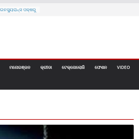
ନସ୍ୟୁରାନ୍ସ ପକ୍ଷରୁ
 ନେଇ ପ୍ରସ୍ତୁତ ନୂଆ
ନ୍ମୋଚିତ
ାରଙ୍କୁ ଚେୟାର ମାଡ଼
ରେ ସ୍କୁଲ ଛୁଟି
ୁଣୀର ମୃତ୍ୟୁ
଼ିତଙ୍କୁ ହତ୍ୟା,
ଆକ୍ରମଣର ଧମକ
ମନୋରଞ୍ଜନ
କ୍ରୀଡା
ଟେକ୍ନୋଲୋଜି
ଫେଶନ
VIDEO