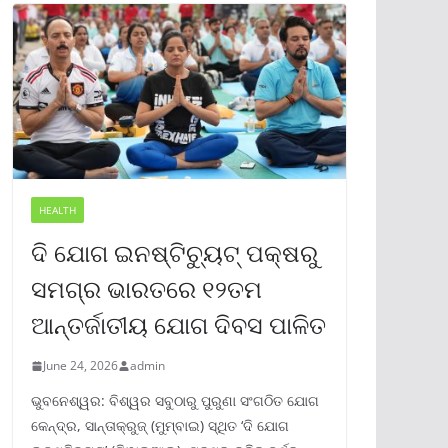
HEALTH
ଦି ଯୋଗ ଇନଷ୍ଟିଚ୍ୟୁଟ୍ ପକ୍ଷରୁ
ସମଗ୍ର ଭାରତରେ ୧୨ତମ
ଆନ୍ତର୍ଜାତୀୟ ଯୋଗ ଦିବସ ପାଳିତ
June 24, 2026
admin
ଭୁବନେଶ୍ୱର: ବିଶ୍ୱର ସବୁଠାରୁ ପୁରୁଣା ସଂଗଠିତ ଯୋଗ
କେନ୍ଦ୍ର, ସାନ୍ତାକ୍ରୁଜ୍ (ମୁମ୍ବାଇ) ସ୍ଥିତ ‘ଦି ଯୋଗ