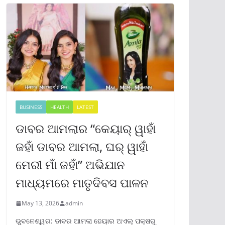
BUSINESS
HEALTH
LATEST
ଡାବର ଆମଲାର “କେୟାର୍ ୱାହାଁ
ଜହାଁ ଡାବର ଆମଲା, ଘର୍ ୱାହାଁ
ମେରୀ ମାଁ ଜହାଁ” ଅଭିଯାନ
ମାଧ୍ୟମରେ ମାତୃଦିବସ ପାଳନ
May 13, 2026
admin
ଭୁବନେଶ୍ୱର: ଡାବର ଆମଲା ହେୟାର ଅଏଲ୍ ପକ୍ଷରୁ