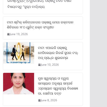
ଇନଷ୍ଟିଚ୍ୟୁଟ୍‌’ (ଟିୱାଇଆଇ), ପକ୍ଷରୁ ଚଳିତ ବର୍ଷର
ବିଷୟବସ୍ତୁ “ସୁସ୍ଥ ବାର୍ଦ୍ଧକ୍ୟ
ଟାଟା ଷ୍ଟିଲ୍‌ କଳିଙ୍ଗନଗର ପକ୍ଷରୁ ମେଗା ରକ୍ତଦାନ
ଶିବିରରେ ୨୮୦ ୟୁନିଟ୍‌ ରକ୍ତ ସଂଗୃହୀତ
June 19, 2026
ଟାଟା ଏଆଇଜି ପକ୍ଷରୁ
ମେଡିକେୟାର ରିଜର୍ଭ ସୁପର ଟପ୍‌-
ଅପ୍ ପ୍ଲାନ୍‌ର ଶୁଭାରମ୍ଭ
June 10, 2026
ମୁଖ ସ୍ୱାସ୍ଥ୍ୟ ଓ ତ୍ୱଚା
ସମସ୍ୟାର ଅଦୃଶ୍ୟ ସମ୍ପର୍କ
:ପ୍ରଖ୍ୟାତ ସ୍ୱାସ୍ଥ୍ୟ ବିଶେଷଜ୍ଞ
ଡା. ସୋନିଆ ଦତ୍ତ
June 8, 2026