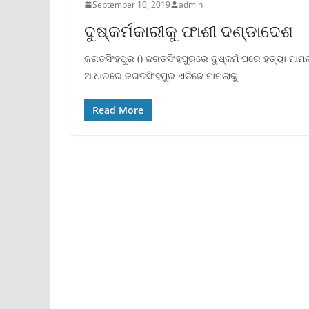
September 10, 2019
admin
ଦୁଷ୍କର୍ମକାରୀକୁ ଫାଶୀ ଦଣ୍ଡାଦେଶ
ଜଗତସିଂହପୁର () ଜଗତସିଂହପୁରରେ ଦୁଷ୍କର୍ମ ପରେ ହତ୍ୟା ମାମ
ଆଧାରରେ ଜଗତସିଂହପୁର ଏଡିଜେ ମାମଲାକୁ
Read More