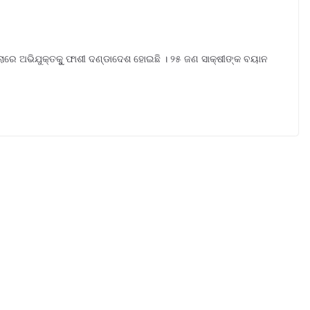
ଲାରେ ଅଭିଯୁକ୍ତକୁୁ ଫାଶୀ ଦଣ୍ଡାଦେଶ ହୋଇଛି । ୨୫ ଜଣ ସାକ୍ଷୀଙ୍କ ବୟାନ