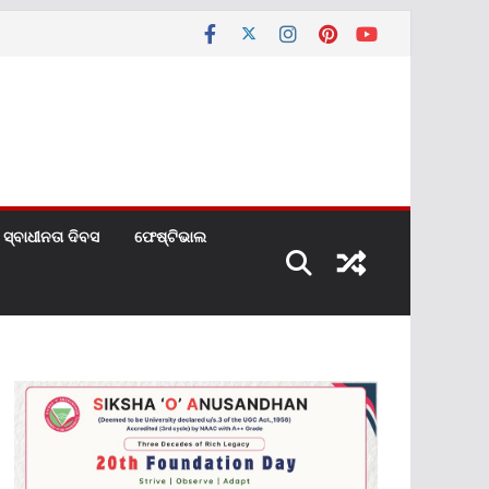
ସ୍ବାଧୀନତା ଦିବସ
ଫେଷ୍ଟିଭାଲ