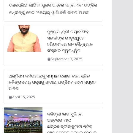
ଲୋକପ୍ରିୟ ଗାୟିକା ଯୁଗଳ ଅନ୍ତରା ନନ୍ଦୀ ଏବଂ ଅଙ୍କିତା
ନନ୍ଦୀଙ୍କୁ ନେଇ “କେୟାର୍ ୱାହାଁ ଜହାଁ ଡାବର ଆମଲା,
ମୁଖ୍ୟମନ୍ତ୍ରୀ ନାୟାବ ସିଂହ
ସଇନୀଙ୍କ ନେତୃତ୍ୱରେ
ହରିୟାଣାରେ ଜନ କୈନ୍ଦ୍ରୀକ
ସଂସ୍କାର ତ୍ୱରାନ୍ୱିତ
September 3, 2025
ଅଗ୍ନିଶମ କର୍ମଚାରୀଙ୍କୁ ସମ୍ମାନ ଜଣାଇ ଟାଟା ଷ୍ଟିଲ
କଳିଙ୍ଗନଗର ପକ୍ଷରୁ ଜାତୀୟ ଅଗ୍ନିଶମ ସେବା ସପ୍ତାହ
ପାଳିତ
April 15, 2025
କଳିଙ୍ଗନଗର ସୁକିନ୍ଦା
ଅଞ୍ଚଳର ୧୫୦
ଛାତ୍ରଛାତ୍ରୀଙ୍କୁଟାଟା ଷ୍ଟିଲ୍
ଫାଉଣ୍ଡେସନ ପକ୍ଷରୁ ଜ୍ୟୋତି