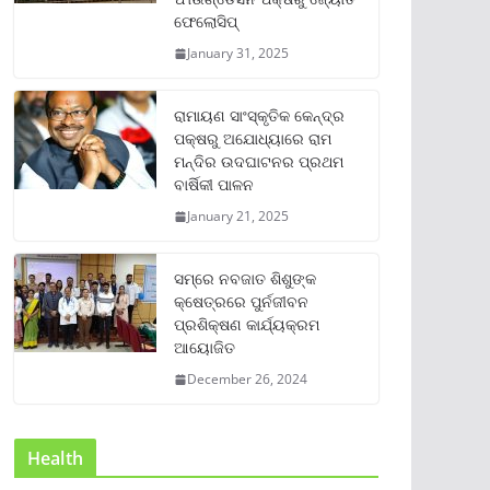
ଫେଲୋସିପ୍‌
January 31, 2025
ରାମାୟଣ ସାଂସ୍କୃତିକ କେନ୍ଦ୍ର
ପକ୍ଷରୁ ଅଯୋଧ୍ୟାରେ ରାମ
ମନ୍ଦିର ଉଦଘାଟନର ପ୍ରଥମ
ବାର୍ଷିକୀ ପାଳନ
January 21, 2025
ସମ୍‌ରେ ନବଜାତ ଶିଶୁଙ୍କ
କ୍ଷେତ୍ରରେ ପୁର୍ନଜୀବନ
ପ୍ରଶିକ୍ଷଣ କାର୍ଯ୍ୟକ୍ରମ
ଆୟୋଜିତ
December 26, 2024
Health