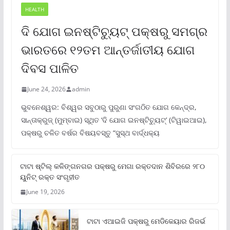
HEALTH
ଦି ଯୋଗ ଇନଷ୍ଟିଚ୍ୟୁଟ୍ ପକ୍ଷରୁ ସମଗ୍ର
ଭାରତରେ ୧୨ତମ ଆନ୍ତର୍ଜାତୀୟ ଯୋଗ
ଦିବସ ପାଳିତ
June 24, 2026
admin
ଭୁବନେଶ୍ୱର: ବିଶ୍ୱର ସବୁଠାରୁ ପୁରୁଣା ସଂଗଠିତ ଯୋଗ କେନ୍ଦ୍ର,
ସାନ୍ତାକ୍ରୁଜ୍ (ମୁମ୍ବାଇ) ସ୍ଥିତ ‘ଦି ଯୋଗ ଇନଷ୍ଟିଚ୍ୟୁଟ୍‌’ (ଟିୱାଇଆଇ),
ପକ୍ଷରୁ ଚଳିତ ବର୍ଷର ବିଷୟବସ୍ତୁ “ସୁସ୍ଥ ବାର୍ଦ୍ଧକ୍ୟ
ଟାଟା ଷ୍ଟିଲ୍‌ କଳିଙ୍ଗନଗର ପକ୍ଷରୁ ମେଗା ରକ୍ତଦାନ ଶିବିରରେ ୨୮୦
ୟୁନିଟ୍‌ ରକ୍ତ ସଂଗୃହୀତ
June 19, 2026
ଟାଟା ଏଆଇଜି ପକ୍ଷରୁ ମେଡିକେୟାର ରିଜର୍ଭ