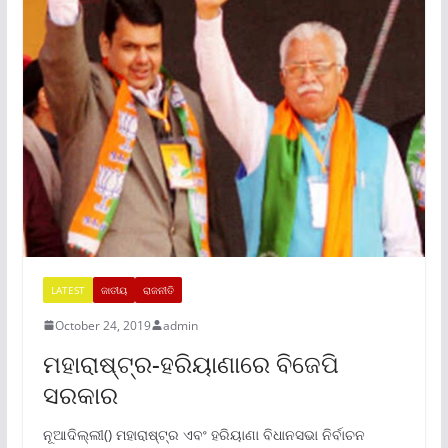
LATEST
ଜାତୀୟ
ରାଜନୀତି
October 24, 2019
admin
ମହାରାଷ୍ଟ୍ର-ହରିୟାଣାରେ ବିଜେପି
ସରକାର
ନୂଆଦିଲ୍ଲୀ() ମହାରାଷ୍ଟ୍ର ଏବଂ ହରିୟାଣା ବିଧାନସଭା ନିର୍ବାଚନ