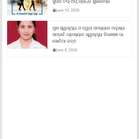
ସୁପର ଟପ୍‌-ଅପ୍ ପ୍ଲାନ୍‌ର ଶୁଭାରମ୍ଭ
June 10, 2026
ମୁଖ ସ୍ୱାସ୍ଥ୍ୟ ଓ ତ୍ୱଚା ସମସ୍ୟାର ଅଦୃଶ୍ୟ
ସମ୍ପର୍କ :ପ୍ରଖ୍ୟାତ ସ୍ୱାସ୍ଥ୍ୟ ବିଶେଷଜ୍ଞ ଡା.
ସୋନିଆ ଦତ୍ତ
June 8, 2026