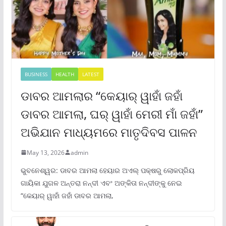
BUSINESS
HEALTH
LATEST
ଡାବର ଆମଲାର “କେୟାର୍ ୱାହାଁ ଜହାଁ
ଡାବର ଆମଲା, ଘର୍ ୱାହାଁ ମେରୀ ମାଁ ଜହାଁ”
ଅଭିଯାନ ମାଧ୍ୟମରେ ମାତୃଦିବସ ପାଳନ
May 13, 2026
admin
ଭୁବନେଶ୍ୱର: ଡାବର ଆମଲା ହେୟାର ଅଏଲ୍ ପକ୍ଷରୁ ଲୋକପ୍ରିୟ
ଗାୟିକା ଯୁଗଳ ଅନ୍ତରା ନନ୍ଦୀ ଏବଂ ଅଙ୍କିତା ନନ୍ଦୀଙ୍କୁ ନେଇ
“କେୟାର୍ ୱାହାଁ ଜହାଁ ଡାବର ଆମଲା,