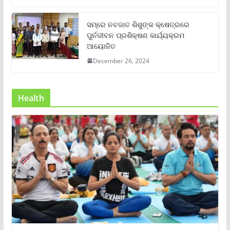
ସମ୍‌ରେ ନବଜାତ ଶିଶୁଙ୍କ କ୍ଷେତ୍ରରେ
ପୁର୍ନଜୀବନ ପ୍ରଶିକ୍ଷଣ କାର୍ଯ୍ୟକ୍ରମ
ଆୟୋଜିତ
December 26, 2024
Health