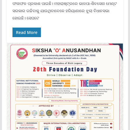
ଫଳାଫଳ ପ୍ରକାଶ ପାଇଛି। ମହାରାଷ୍ଟ୍ରରେ ଭାଜପା-ଶିବସେନା ମେଣ୍ଟ
ସରକାର ଗଢିବାକୁ ଯାଉଥିବାବେଳେ ହରିୟାଣାରେ ଝୁଲା ବିଧାନସଭା
ହୋଇଛି। ସେପଟେ
Read More