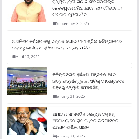
ମୁଖ୍ୟମନ୍ତ୍ରୀ ନାୟାବ ସିଂହ ସଇନୀଙ୍କ
ନେତୃତ୍ୱରେ ହରିୟାଣାରେ ଜନ କୈନ୍ଦ୍ରୀକ
ସଂସ୍କାର ତ୍ୱରାନ୍ୱିତ
September 3, 2025
ଅଗ୍ନିଶମ କର୍ମଚାରୀଙ୍କୁ ସମ୍ମାନ ଜଣାଇ ଟାଟା ଷ୍ଟିଲ କଳିଙ୍ଗନଗର
ପକ୍ଷରୁ ଜାତୀୟ ଅଗ୍ନିଶମ ସେବା ସପ୍ତାହ ପାଳିତ
April 15, 2025
କଳିଙ୍ଗନଗର ସୁକିନ୍ଦା ଅଞ୍ଚଳର ୧୫୦
ଛାତ୍ରଛାତ୍ରୀଙ୍କୁଟାଟା ଷ୍ଟିଲ୍ ଫାଉଣ୍ଡେସନ
ପକ୍ଷରୁ ଜ୍ୟୋତି ଫେଲୋସିପ୍‌
January 31, 2025
ରାମାୟଣ ସାଂସ୍କୃତିକ କେନ୍ଦ୍ର ପକ୍ଷରୁ
ଅଯୋଧ୍ୟାରେ ରାମ ମନ୍ଦିର ଉଦଘାଟନର
ପ୍ରଥମ ବାର୍ଷିକୀ ପାଳନ
January 21, 2025