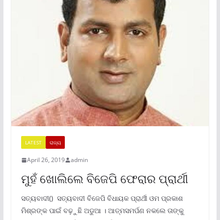
LATEST
ରାଜ୍ୟ
April 26, 2019
admin
ମୁହଁ ଖୋଲିଲେ ବିଜେପି ଫେରାର ପ୍ରାର୍ଥୀ
ସତ୍ୟବାଦୀ() ସତ୍ୟବାଦୀ ବିଜେପି ବିଧାୟକ ପ୍ରାର୍ଥୀ ଓମ ପ୍ରକାଶ
ମିଶ୍ରଙ୍କ ପାଇଁ ବଢ଼ୁଛି ଅଡୁଆ । ଆତ୍ମସମର୍ପଣ ନକଲେ ତାଙ୍କୁ