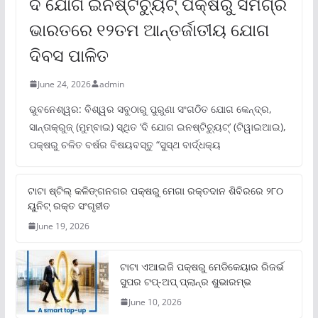
ଦି ଯୋଗ ଇନଷ୍ଟିଚ୍ୟୁଟ୍ ପକ୍ଷରୁ ସମଗ୍ର
ଭାରତରେ ୧୨ତମ ଆନ୍ତର୍ଜାତୀୟ ଯୋଗ
ଦିବସ ପାଳିତ
June 24, 2026
admin
ଭୁବନେଶ୍ୱର: ବିଶ୍ୱର ସବୁଠାରୁ ପୁରୁଣା ସଂଗଠିତ ଯୋଗ କେନ୍ଦ୍ର,
ସାନ୍ତାକ୍ରୁଜ୍ (ମୁମ୍ବାଇ) ସ୍ଥିତ ‘ଦି ଯୋଗ ଇନଷ୍ଟିଚ୍ୟୁଟ୍‌’ (ଟିୱାଇଆଇ),
ପକ୍ଷରୁ ଚଳିତ ବର୍ଷର ବିଷୟବସ୍ତୁ “ସୁସ୍ଥ ବାର୍ଦ୍ଧକ୍ୟ
ଟାଟା ଷ୍ଟିଲ୍‌ କଳିଙ୍ଗନଗର ପକ୍ଷରୁ ମେଗା ରକ୍ତଦାନ ଶିବିରରେ ୨୮୦
ୟୁନିଟ୍‌ ରକ୍ତ ସଂଗୃହୀତ
June 19, 2026
ଟାଟା ଏଆଇଜି ପକ୍ଷରୁ ମେଡିକେୟାର ରିଜର୍ଭ
ସୁପର ଟପ୍‌-ଅପ୍ ପ୍ଲାନ୍‌ର ଶୁଭାରମ୍ଭ
June 10, 2026