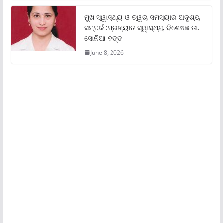
ମୁଖ ସ୍ୱାସ୍ଥ୍ୟ ଓ ତ୍ୱଚା ସମସ୍ୟାର ଅଦୃଶ୍ୟ
ସମ୍ପର୍କ :ପ୍ରଖ୍ୟାତ ସ୍ୱାସ୍ଥ୍ୟ ବିଶେଷଜ୍ଞ ଡା.
ସୋନିଆ ଦତ୍ତ
June 8, 2026