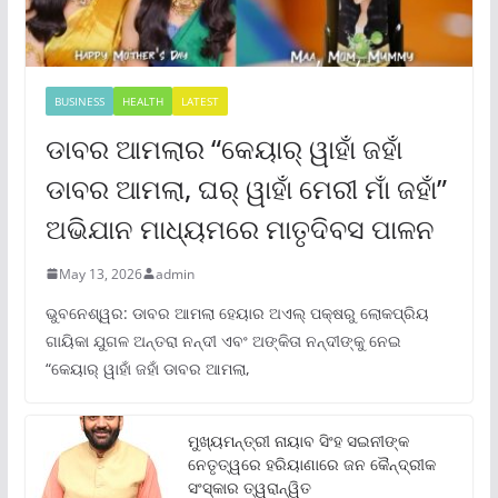
BUSINESS
HEALTH
LATEST
ଡାବର ଆମଲାର “କେୟାର୍ ୱାହାଁ ଜହାଁ
ଡାବର ଆମଲା, ଘର୍ ୱାହାଁ ମେରୀ ମାଁ ଜହାଁ”
ଅଭିଯାନ ମାଧ୍ୟମରେ ମାତୃଦିବସ ପାଳନ
May 13, 2026
admin
ଭୁବନେଶ୍ୱର: ଡାବର ଆମଲା ହେୟାର ଅଏଲ୍ ପକ୍ଷରୁ ଲୋକପ୍ରିୟ
ଗାୟିକା ଯୁଗଳ ଅନ୍ତରା ନନ୍ଦୀ ଏବଂ ଅଙ୍କିତା ନନ୍ଦୀଙ୍କୁ ନେଇ
“କେୟାର୍ ୱାହାଁ ଜହାଁ ଡାବର ଆମଲା,
ମୁଖ୍ୟମନ୍ତ୍ରୀ ନାୟାବ ସିଂହ ସଇନୀଙ୍କ
ନେତୃତ୍ୱରେ ହରିୟାଣାରେ ଜନ କୈନ୍ଦ୍ରୀକ
ସଂସ୍କାର ତ୍ୱରାନ୍ୱିତ