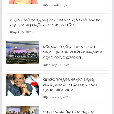
September 3, 2025
ଅଗ୍ନିଶମ କର୍ମଚାରୀଙ୍କୁ ସମ୍ମାନ ଜଣାଇ ଟାଟା ଷ୍ଟିଲ କଳିଙ୍ଗନଗର
ପକ୍ଷରୁ ଜାତୀୟ ଅଗ୍ନିଶମ ସେବା ସପ୍ତାହ ପାଳିତ
April 15, 2025
କଳିଙ୍ଗନଗର ସୁକିନ୍ଦା ଅଞ୍ଚଳର ୧୫୦
ଛାତ୍ରଛାତ୍ରୀଙ୍କୁଟାଟା ଷ୍ଟିଲ୍ ଫାଉଣ୍ଡେସନ
ପକ୍ଷରୁ ଜ୍ୟୋତି ଫେଲୋସିପ୍‌
January 31, 2025
ରାମାୟଣ ସାଂସ୍କୃତିକ କେନ୍ଦ୍ର ପକ୍ଷରୁ
ଅଯୋଧ୍ୟାରେ ରାମ ମନ୍ଦିର ଉଦଘାଟନର
ପ୍ରଥମ ବାର୍ଷିକୀ ପାଳନ
January 21, 2025
ସମ୍‌ରେ ନବଜାତ ଶିଶୁଙ୍କ କ୍ଷେତ୍ରରେ