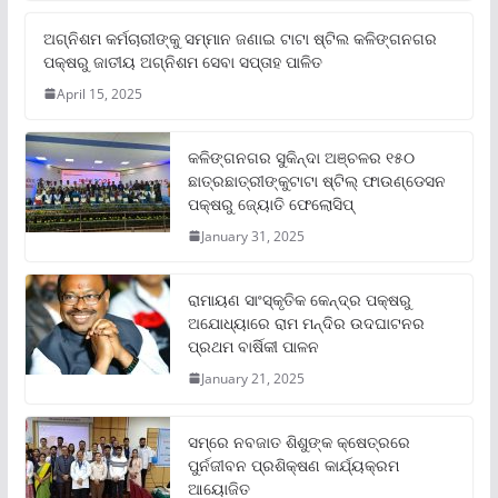
ଅଗ୍ନିଶମ କର୍ମଚାରୀଙ୍କୁ ସମ୍ମାନ ଜଣାଇ ଟାଟା ଷ୍ଟିଲ କଳିଙ୍ଗନଗର
ପକ୍ଷରୁ ଜାତୀୟ ଅଗ୍ନିଶମ ସେବା ସପ୍ତାହ ପାଳିତ
April 15, 2025
କଳିଙ୍ଗନଗର ସୁକିନ୍ଦା ଅଞ୍ଚଳର ୧୫୦
ଛାତ୍ରଛାତ୍ରୀଙ୍କୁଟାଟା ଷ୍ଟିଲ୍ ଫାଉଣ୍ଡେସନ
ପକ୍ଷରୁ ଜ୍ୟୋତି ଫେଲୋସିପ୍‌
January 31, 2025
ରାମାୟଣ ସାଂସ୍କୃତିକ କେନ୍ଦ୍ର ପକ୍ଷରୁ
ଅଯୋଧ୍ୟାରେ ରାମ ମନ୍ଦିର ଉଦଘାଟନର
ପ୍ରଥମ ବାର୍ଷିକୀ ପାଳନ
January 21, 2025
ସମ୍‌ରେ ନବଜାତ ଶିଶୁଙ୍କ କ୍ଷେତ୍ରରେ
ପୁର୍ନଜୀବନ ପ୍ରଶିକ୍ଷଣ କାର୍ଯ୍ୟକ୍ରମ
ଆୟୋଜିତ