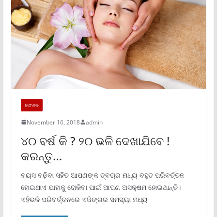
ଫେଶନ
November 16, 2018
admin
୪୦ ବର୍ଷ କି ? ୨୦ ଭଳି ଦେଖାଯିବେ !
କରନ୍ତୁ…
ବୟସ ବଢ଼ିବା ସହିତ ଆପଣଙ୍କ ତ୍ବଚାର ମଧ୍ୟ ବହୁତ ପରିବର୍ତ୍ତନ
ହୋଇଥାଏ ଯାହାକୁ ରୋକିବା ପାଇଁ ଆପଣ ଅସକ୍ଷମ ହୋଇଥାନ୍ତି।
ଏହିଭଳି ପରିବର୍ତ୍ତନରେ ଏଜିଙ୍ଗର ସମସ୍ୟା ମଧ୍ୟ