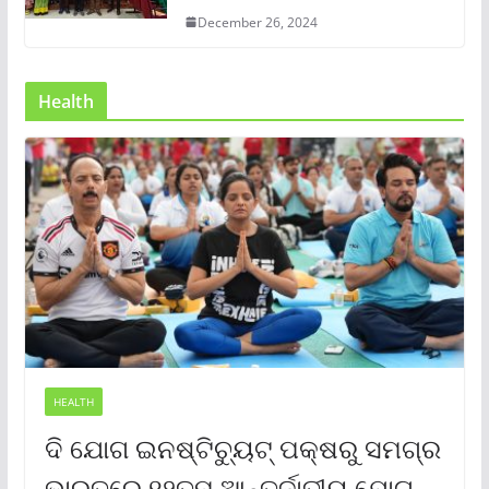
December 26, 2024
Health
HEALTH
ଦି ଯୋଗ ଇନଷ୍ଟିଚ୍ୟୁଟ୍ ପକ୍ଷରୁ ସମଗ୍ର
ଭାରତରେ ୧୨ତମ ଆନ୍ତର୍ଜାତୀୟ ଯୋଗ