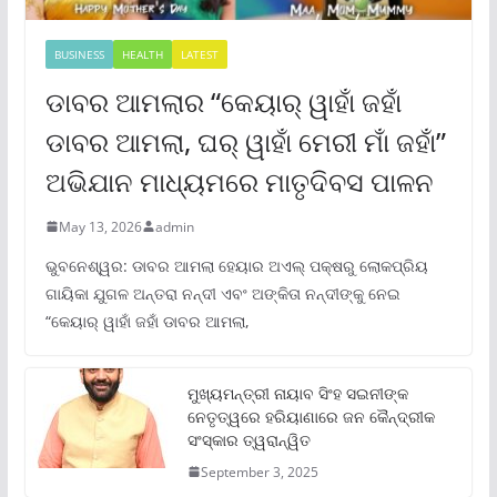
BUSINESS
HEALTH
LATEST
ଡାବର ଆମଲାର “କେୟାର୍ ୱାହାଁ ଜହାଁ
ଡାବର ଆମଲା, ଘର୍ ୱାହାଁ ମେରୀ ମାଁ ଜହାଁ”
ଅଭିଯାନ ମାଧ୍ୟମରେ ମାତୃଦିବସ ପାଳନ
May 13, 2026
admin
ଭୁବନେଶ୍ୱର: ଡାବର ଆମଲା ହେୟାର ଅଏଲ୍ ପକ୍ଷରୁ ଲୋକପ୍ରିୟ
ଗାୟିକା ଯୁଗଳ ଅନ୍ତରା ନନ୍ଦୀ ଏବଂ ଅଙ୍କିତା ନନ୍ଦୀଙ୍କୁ ନେଇ
“କେୟାର୍ ୱାହାଁ ଜହାଁ ଡାବର ଆମଲା,
ମୁଖ୍ୟମନ୍ତ୍ରୀ ନାୟାବ ସିଂହ ସଇନୀଙ୍କ
ନେତୃତ୍ୱରେ ହରିୟାଣାରେ ଜନ କୈନ୍ଦ୍ରୀକ
ସଂସ୍କାର ତ୍ୱରାନ୍ୱିତ
September 3, 2025