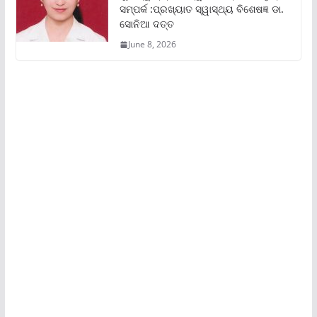
ସମ୍ପର୍କ :ପ୍ରଖ୍ୟାତ ସ୍ୱାସ୍ଥ୍ୟ ବିଶେଷଜ୍ଞ ଡା.
ସୋନିଆ ଦତ୍ତ
June 8, 2026