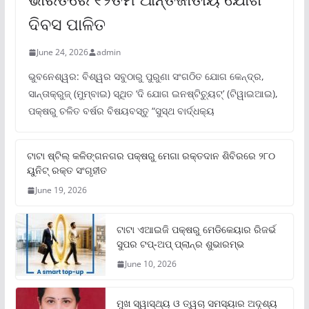
ଦିବସ ପାଳିତ
June 24, 2026
admin
ଭୁବନେଶ୍ୱର: ବିଶ୍ୱର ସବୁଠାରୁ ପୁରୁଣା ସଂଗଠିତ ଯୋଗ କେନ୍ଦ୍ର,
ସାନ୍ତାକ୍ରୁଜ୍ (ମୁମ୍ବାଇ) ସ୍ଥିତ ‘ଦି ଯୋଗ ଇନଷ୍ଟିଚ୍ୟୁଟ୍‌’ (ଟିୱାଇଆଇ),
ପକ୍ଷରୁ ଚଳିତ ବର୍ଷର ବିଷୟବସ୍ତୁ “ସୁସ୍ଥ ବାର୍ଦ୍ଧକ୍ୟ
ଟାଟା ଷ୍ଟିଲ୍‌ କଳିଙ୍ଗନଗର ପକ୍ଷରୁ ମେଗା ରକ୍ତଦାନ ଶିବିରରେ ୨୮୦
ୟୁନିଟ୍‌ ରକ୍ତ ସଂଗୃହୀତ
June 19, 2026
ଟାଟା ଏଆଇଜି ପକ୍ଷରୁ ମେଡିକେୟାର ରିଜର୍ଭ
ସୁପର ଟପ୍‌-ଅପ୍ ପ୍ଲାନ୍‌ର ଶୁଭାରମ୍ଭ
June 10, 2026
ମୁଖ ସ୍ୱାସ୍ଥ୍ୟ ଓ ତ୍ୱଚା ସମସ୍ୟାର ଅଦୃଶ୍ୟ