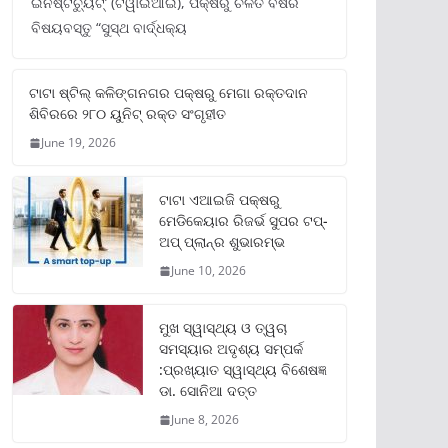
ଇନଷ୍ଟିଚ୍ୟୁଟ୍‌’ (ଟିୱାଇଆଇ), ପକ୍ଷରୁ ଚଳିତ ବର୍ଷର
ବିଷୟବସ୍ତୁ “ସୁସ୍ଥ ବାର୍ଦ୍ଧକ୍ୟ
ଟାଟା ଷ୍ଟିଲ୍‌ କଳିଙ୍ଗନଗର ପକ୍ଷରୁ ମେଗା ରକ୍ତଦାନ
ଶିବିରରେ ୨୮୦ ୟୁନିଟ୍‌ ରକ୍ତ ସଂଗୃହୀତ
June 19, 2026
ଟାଟା ଏଆଇଜି ପକ୍ଷରୁ
ମେଡିକେୟାର ରିଜର୍ଭ ସୁପର ଟପ୍‌-
ଅପ୍ ପ୍ଲାନ୍‌ର ଶୁଭାରମ୍ଭ
June 10, 2026
ମୁଖ ସ୍ୱାସ୍ଥ୍ୟ ଓ ତ୍ୱଚା
ସମସ୍ୟାର ଅଦୃଶ୍ୟ ସମ୍ପର୍କ
:ପ୍ରଖ୍ୟାତ ସ୍ୱାସ୍ଥ୍ୟ ବିଶେଷଜ୍ଞ
ଡା. ସୋନିଆ ଦତ୍ତ
June 8, 2026