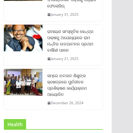
ଫେଲୋସିପ୍‌
January 31, 2025
ରାମାୟଣ ସାଂସ୍କୃତିକ କେନ୍ଦ୍ର
ପକ୍ଷରୁ ଅଯୋଧ୍ୟାରେ ରାମ
ମନ୍ଦିର ଉଦଘାଟନର ପ୍ରଥମ
ବାର୍ଷିକୀ ପାଳନ
January 21, 2025
ସମ୍‌ରେ ନବଜାତ ଶିଶୁଙ୍କ
କ୍ଷେତ୍ରରେ ପୁର୍ନଜୀବନ
ପ୍ରଶିକ୍ଷଣ କାର୍ଯ୍ୟକ୍ରମ
ଆୟୋଜିତ
December 26, 2024
Health