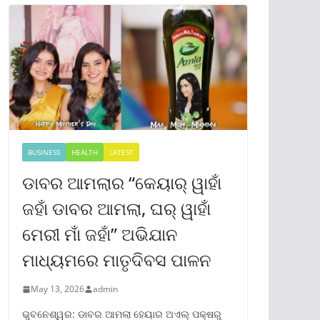
BUSINESS
HEALTH
LATEST
ଡାବର ଆମଲାର “କେୟାର୍ ୱାହାଁ
ଜହାଁ ଡାବର ଆମଲା, ଘର୍ ୱାହାଁ
ମେରୀ ମାଁ ଜହାଁ” ଅଭିଯାନ
ମାଧ୍ୟମରେ ମାତୃଦିବସ ପାଳନ
May 13, 2026
admin
ଭୁବନେଶ୍ୱର: ଡାବର ଆମଲା ହେୟାର ଅଏଲ୍ ପକ୍ଷରୁ