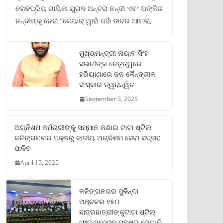
ଲୋକପ୍ରିୟ ଗାୟିକା ଯୁଗଳ ଅନ୍ତରା ନନ୍ଦୀ ଏବଂ ଅଙ୍କିତା
ନନ୍ଦୀଙ୍କୁ ନେଇ “କେୟାର୍ ୱାହାଁ ଜହାଁ ଡାବର ଆମଲା,
ମୁଖ୍ୟମନ୍ତ୍ରୀ ନାୟାବ ସିଂହ
ସଇନୀଙ୍କ ନେତୃତ୍ୱରେ
ହରିୟାଣାରେ ଜନ କୈନ୍ଦ୍ରୀକ
ସଂସ୍କାର ତ୍ୱରାନ୍ୱିତ
September 3, 2025
ଅଗ୍ନିଶମ କର୍ମଚାରୀଙ୍କୁ ସମ୍ମାନ ଜଣାଇ ଟାଟା ଷ୍ଟିଲ
କଳିଙ୍ଗନଗର ପକ୍ଷରୁ ଜାତୀୟ ଅଗ୍ନିଶମ ସେବା ସପ୍ତାହ
ପାଳିତ
April 15, 2025
କଳିଙ୍ଗନଗର ସୁକିନ୍ଦା
ଅଞ୍ଚଳର ୧୫୦
ଛାତ୍ରଛାତ୍ରୀଙ୍କୁଟାଟା ଷ୍ଟିଲ୍
ଫାଉଣ୍ଡେସନ ପକ୍ଷରୁ ଜ୍ୟୋତି