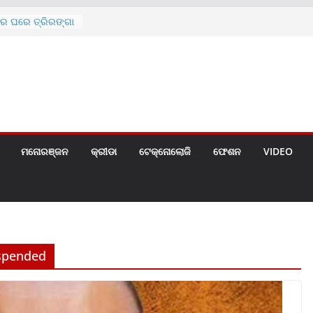
ରେ ଘରେ ତ୍ରିରଙ୍ଗା
ଗୀତ ଗାଇଲେ ସୋନୁ,
ୀ ପାଇଁ ବିଜ୍ଞପ୍ତି
 ୪ ଗେଟ୍
େଣ୍ଟ
ମନୋରଞ୍ଜନ
କ୍ରୀଡା
ଟେକ୍ନୋଲୋଜି
ଫେଶନ
VIDEO
spended