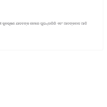
ାରୀ କୁଳଭୂଷଣ ଯାଦବଙ୍କ ନାମରେ ଗୁଇନ୍ଦାଗିରି ଏବଂ ଆତଙ୍କବାଦ ଆଦି