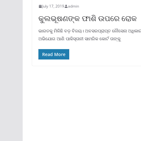
July 17, 2019
admin
କୁଲଭୂଷଣଙ୍କ ଫାଶି ଉପରେ ରୋକ
ଭାରତକୁ ମିଳିଛି ବଡ଼ ବିଜୟ। ଅବସରପ୍ରାପ୍ତ ନୌସେନା ଅଧିକ
ଅଭିଯୋଗ ଆଣି ପାକିସ୍ତାନୀ ସାମରିକ କୋର୍ଟ ତାଙ୍କୁ
Read More