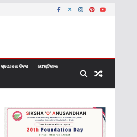
ସ୍ବାଧୀନତା ଦିବସ
ଫେଷ୍ଟିଭାଲ