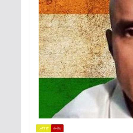
LATEST
ଜାତୀୟ