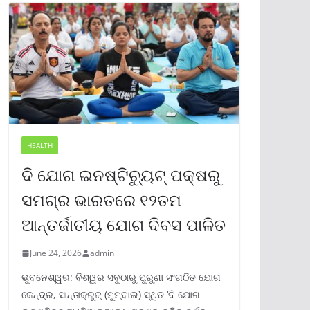
HEALTH
ଦି ଯୋଗ ଇନଷ୍ଟିଚ୍ୟୁଟ୍ ପକ୍ଷରୁ
ସମଗ୍ର ଭାରତରେ ୧୨ତମ
ଆନ୍ତର୍ଜାତୀୟ ଯୋଗ ଦିବସ ପାଳିତ
June 24, 2026
admin
ଭୁବନେଶ୍ୱର: ବିଶ୍ୱର ସବୁଠାରୁ ପୁରୁଣା ସଂଗଠିତ ଯୋଗ
କେନ୍ଦ୍ର, ସାନ୍ତାକ୍ରୁଜ୍ (ମୁମ୍ବାଇ) ସ୍ଥିତ ‘ଦି ଯୋଗ