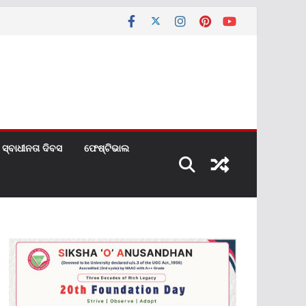
ସ୍ବାଧୀନତା ଦିବସ
ଫେଷ୍ଟିଭାଲ