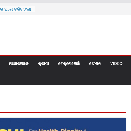
ରେ ଘରେ ତ୍ରିରଙ୍ଗା
ଗୀତ ଗାଇଲେ ସୋନୁ,
ୀ ପାଇଁ ବିଜ୍ଞପ୍ତି
 ୪ ଗେଟ୍
େଣ୍ଟ
ମନୋରଞ୍ଜନ
କ୍ରୀଡା
ଟେକ୍ନୋଲୋଜି
ଫେଶନ
VIDEO