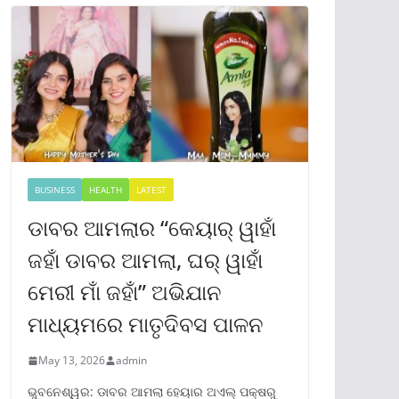
BUSINESS
HEALTH
LATEST
ଡାବର ଆମଲାର “କେୟାର୍ ୱାହାଁ
ଜହାଁ ଡାବର ଆମଲା, ଘର୍ ୱାହାଁ
ମେରୀ ମାଁ ଜହାଁ” ଅଭିଯାନ
ମାଧ୍ୟମରେ ମାତୃଦିବସ ପାଳନ
May 13, 2026
admin
ଭୁବନେଶ୍ୱର: ଡାବର ଆମଲା ହେୟାର ଅଏଲ୍ ପକ୍ଷରୁ