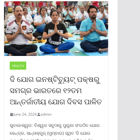
HEALTH
ଦି ଯୋଗ ଇନଷ୍ଟିଚ୍ୟୁଟ୍ ପକ୍ଷରୁ
ସମଗ୍ର ଭାରତରେ ୧୨ତମ
ଆନ୍ତର୍ଜାତୀୟ ଯୋଗ ଦିବସ ପାଳିତ
June 24, 2026
admin
ଭୁବନେଶ୍ୱର: ବିଶ୍ୱର ସବୁଠାରୁ ପୁରୁଣା ସଂଗଠିତ ଯୋଗ
କେନ୍ଦ୍ର, ସାନ୍ତାକ୍ରୁଜ୍ (ମୁମ୍ବାଇ) ସ୍ଥିତ ‘ଦି ଯୋଗ