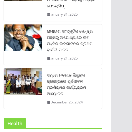
ଫେଲୋସିପ୍‌
January 31, 2025
ରାମାୟଣ ସାଂସ୍କୃତିକ କେନ୍ଦ୍ର
ପକ୍ଷରୁ ଅଯୋଧ୍ୟାରେ ରାମ
ମନ୍ଦିର ଉଦଘାଟନର ପ୍ରଥମ
ବାର୍ଷିକୀ ପାଳନ
January 21, 2025
ସମ୍‌ରେ ନବଜାତ ଶିଶୁଙ୍କ
କ୍ଷେତ୍ରରେ ପୁର୍ନଜୀବନ
ପ୍ରଶିକ୍ଷଣ କାର୍ଯ୍ୟକ୍ରମ
ଆୟୋଜିତ
December 26, 2024
Health