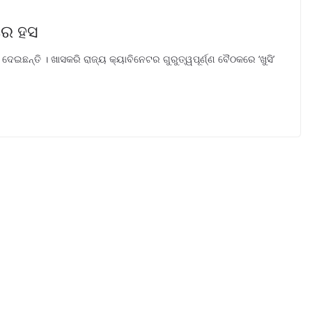
ଁରେ ହସ
 ଦେଇଛନ୍ତି । ଖାସକରି ରାଜ୍ୟ କ୍ୟାବିନେଟର ଗୁରୁତ୍ୱପୂର୍ଣ୍ଣ ବୈଠକରେ ‘ଖୁସି’