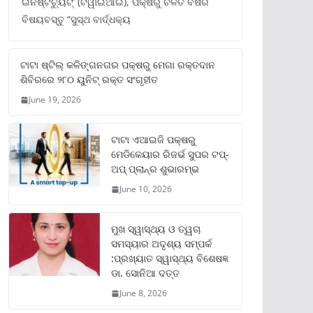
ଇନଷ୍ଟିଚ୍ୟୁଟ୍‌’ (ଟିୱାଇଆଇ), ପକ୍ଷରୁ ଚଳିତ ବର୍ଷର
ବିଷୟବସ୍ତୁ “ସୁସ୍ଥ ବାର୍ଦ୍ଧକ୍ୟ
ଟାଟା ଷ୍ଟିଲ୍‌ କଳିଙ୍ଗନଗର ପକ୍ଷରୁ ମେଗା ରକ୍ତଦାନ
ଶିବିରରେ ୨୮୦ ୟୁନିଟ୍‌ ରକ୍ତ ସଂଗୃହୀତ
June 19, 2026
ଟାଟା ଏଆଇଜି ପକ୍ଷରୁ
ମେଡିକେୟାର ରିଜର୍ଭ ସୁପର ଟପ୍‌-
ଅପ୍ ପ୍ଲାନ୍‌ର ଶୁଭାରମ୍ଭ
June 10, 2026
ମୁଖ ସ୍ୱାସ୍ଥ୍ୟ ଓ ତ୍ୱଚା
ସମସ୍ୟାର ଅଦୃଶ୍ୟ ସମ୍ପର୍କ
:ପ୍ରଖ୍ୟାତ ସ୍ୱାସ୍ଥ୍ୟ ବିଶେଷଜ୍ଞ
ଡା. ସୋନିଆ ଦତ୍ତ
June 8, 2026