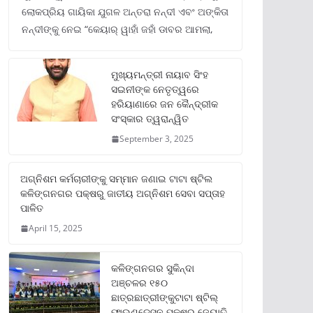
ଲୋକପ୍ରିୟ ଗାୟିକା ଯୁଗଳ ଅନ୍ତରା ନନ୍ଦୀ ଏବଂ ଅଙ୍କିତା
ନନ୍ଦୀଙ୍କୁ ନେଇ “କେୟାର୍ ୱାହାଁ ଜହାଁ ଡାବର ଆମଲା,
ମୁଖ୍ୟମନ୍ତ୍ରୀ ନାୟାବ ସିଂହ
ସଇନୀଙ୍କ ନେତୃତ୍ୱରେ
ହରିୟାଣାରେ ଜନ କୈନ୍ଦ୍ରୀକ
ସଂସ୍କାର ତ୍ୱରାନ୍ୱିତ
September 3, 2025
ଅଗ୍ନିଶମ କର୍ମଚାରୀଙ୍କୁ ସମ୍ମାନ ଜଣାଇ ଟାଟା ଷ୍ଟିଲ
କଳିଙ୍ଗନଗର ପକ୍ଷରୁ ଜାତୀୟ ଅଗ୍ନିଶମ ସେବା ସପ୍ତାହ
ପାଳିତ
April 15, 2025
କଳିଙ୍ଗନଗର ସୁକିନ୍ଦା
ଅଞ୍ଚଳର ୧୫୦
ଛାତ୍ରଛାତ୍ରୀଙ୍କୁଟାଟା ଷ୍ଟିଲ୍
ଫାଉଣ୍ଡେସନ ପକ୍ଷରୁ ଜ୍ୟୋତି