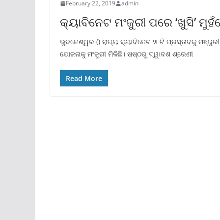
February 22, 2019
admin
କ୍ୟାବିନେଟ ମଂଜୁରୀ ପରେ ‘ଖୁସି’ ମୁହ
ଭୁବନେଶ୍ୱର () ରାଜ୍ୟ କ୍ୟାବିନେଟ ୨୮ଟି ପ୍ରସ୍ତାବକୁ ମଞ୍ଜୁରୀ
ଯୋଜନାକୁ ମଂଜୁରୀ ମିଳିଛି। ଷଷ୍ଠରୁ ଦ୍ୱାଦଶ ଶ୍ରେଣୀ
Read More